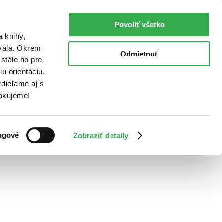
Povoliť všetko
a knihy,
ovala. Okrem
Odmietnuť
stále ho pre
u orientáciu.
dieľame aj s
Ďakujeme!
ngové
Zobraziť detaily