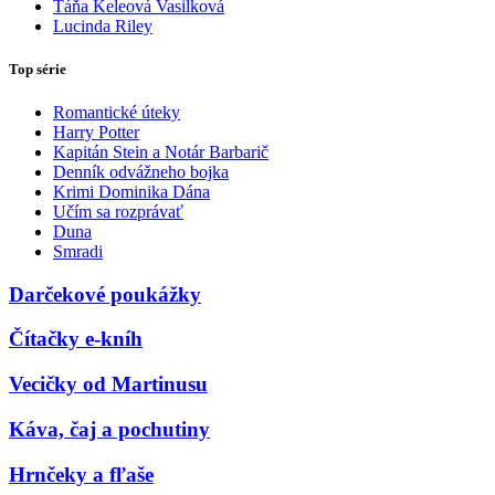
Táňa Keleová Vasilková
Lucinda Riley
Top série
Romantické úteky
Harry Potter
Kapitán Stein a Notár Barbarič
Denník odvážneho bojka
Krimi Dominika Dána
Učím sa rozprávať
Duna
Smradi
Darčekové poukážky
Čítačky e-kníh
Vecičky od Martinusu
Káva, čaj a pochutiny
Hrnčeky a fľaše