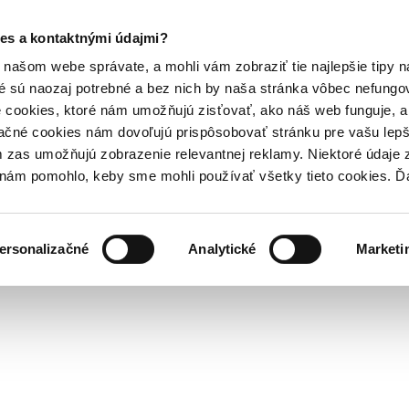
es a kontaktnými údajmi?
našom webe správate, a mohli vám zobraziť tie najlepšie tipy n
é sú naozaj potrebné a bez nich by naša stránka vôbec nefung
 cookies, ktoré nám umožňujú zisťovať, ako náš web funguje, a 
ačné cookies nám dovoľujú prispôsobovať stránku pre vašu lepši
zas umožňujú zobrazenie relevantnej reklamy. Niektoré údaje z
y nám pomohlo, keby sme mohli používať všetky tieto cookies. 
ersonalizačné
Analytické
Marketi