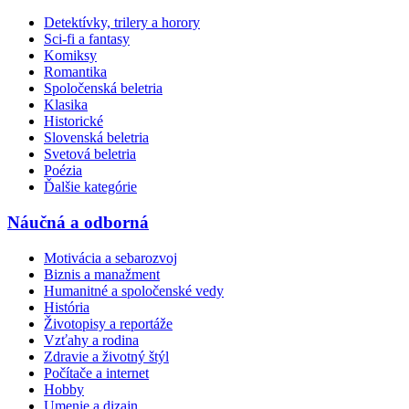
Detektívky, trilery a horory
Sci-fi a fantasy
Komiksy
Romantika
Spoločenská beletria
Klasika
Historické
Slovenská beletria
Svetová beletria
Poézia
Ďalšie kategórie
Náučná a odborná
Motivácia a sebarozvoj
Biznis a manažment
Humanitné a spoločenské vedy
História
Životopisy a reportáže
Vzťahy a rodina
Zdravie a životný štýl
Počítače a internet
Hobby
Umenie a dizajn