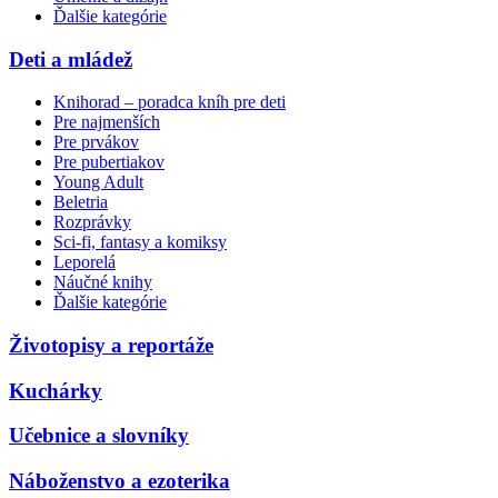
Ďalšie kategórie
Deti a mládež
Knihorad – poradca kníh pre deti
Pre najmenších
Pre prvákov
Pre pubertiakov
Young Adult
Beletria
Rozprávky
Sci-fi, fantasy a komiksy
Leporelá
Náučné knihy
Ďalšie kategórie
Životopisy a reportáže
Kuchárky
Učebnice a slovníky
Náboženstvo a ezoterika