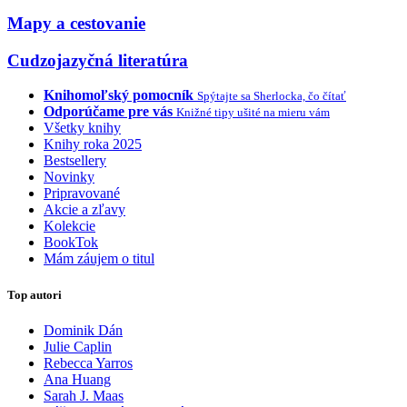
Mapy a cestovanie
Cudzojazyčná literatúra
Knihomoľský pomocník
Spýtajte sa Sherlocka, čo čítať
Odporúčame pre vás
Knižné tipy ušité na mieru vám
Všetky knihy
Knihy roka 2025
Bestsellery
Novinky
Pripravované
Akcie a zľavy
Kolekcie
BookTok
Mám záujem o titul
Top autori
Dominik Dán
Julie Caplin
Rebecca Yarros
Ana Huang
Sarah J. Maas