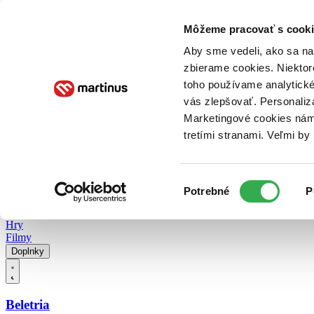
Doručenie
Kníhkupectvá
Knihovrátok
Poukážky
Knižný blog
Kontakt
Môžeme pracovať s cooki
Aby sme vedeli, ako sa na 
zbierame cookies. Niektor
E-knihy
Audioknihy
Hry
Filmy
Knihy
Doplnky
toho používame analytické
vás zlepšovať. Personaliz
Vyhľadávanie
Marketingové cookies nám 
tretími stranami. Veľmi b
Prihlásiť
Vyhľadávanie
Výber
Knihy
Potrebné
P
súhlasu
E-knihy
Audioknihy
Hry
Filmy
Doplnky
Beletria