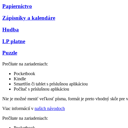
Papiernictvo
Zápisníky a kalendáre
Hudba
LP platne
Puzzle
Prečítate na zariadeniach:
Pocketbook
Kindle
Smartfón či tablet s príslušnou aplikáciou
Počítač s príslušnou aplikáciou
Nie je možné meniť veľkosť písma, formát je preto vhodný skôr pre 
Viac informácií v
našich návodoch
Prečítate na zariadeniach:
Pocketbook