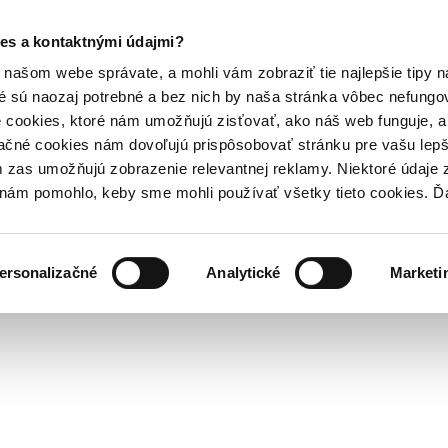
es a kontaktnými údajmi?
našom webe správate, a mohli vám zobraziť tie najlepšie tipy n
é sú naozaj potrebné a bez nich by naša stránka vôbec nefung
 cookies, ktoré nám umožňujú zisťovať, ako náš web funguje, a 
ačné cookies nám dovoľujú prispôsobovať stránku pre vašu lepši
zas umožňujú zobrazenie relevantnej reklamy. Niektoré údaje z
y nám pomohlo, keby sme mohli používať všetky tieto cookies. 
ersonalizačné
Analytické
Marketi