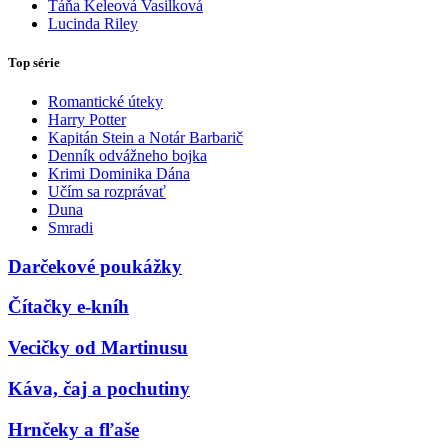
Táňa Keleová Vasilková
Lucinda Riley
Top série
Romantické úteky
Harry Potter
Kapitán Stein a Notár Barbarič
Denník odvážneho bojka
Krimi Dominika Dána
Učím sa rozprávať
Duna
Smradi
Darčekové poukážky
Čítačky e-kníh
Vecičky od Martinusu
Káva, čaj a pochutiny
Hrnčeky a fľaše