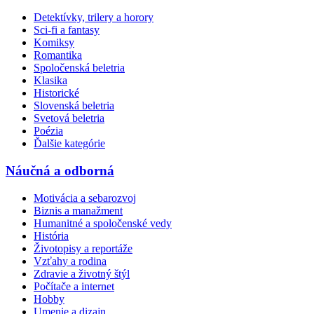
Detektívky, trilery a horory
Sci-fi a fantasy
Komiksy
Romantika
Spoločenská beletria
Klasika
Historické
Slovenská beletria
Svetová beletria
Poézia
Ďalšie kategórie
Náučná a odborná
Motivácia a sebarozvoj
Biznis a manažment
Humanitné a spoločenské vedy
História
Životopisy a reportáže
Vzťahy a rodina
Zdravie a životný štýl
Počítače a internet
Hobby
Umenie a dizajn