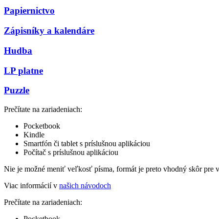
Papiernictvo
Zápisníky a kalendáre
Hudba
LP platne
Puzzle
Prečítate na zariadeniach:
Pocketbook
Kindle
Smartfón či tablet s príslušnou aplikáciou
Počítač s príslušnou aplikáciou
Nie je možné meniť veľkosť písma, formát je preto vhodný skôr pre 
Viac informácií v
našich návodoch
Prečítate na zariadeniach:
Pocketbook