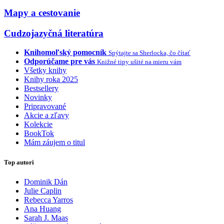
Mapy a cestovanie
Cudzojazyčná literatúra
Knihomoľský pomocník
Spýtajte sa Sherlocka, čo čítať
Odporúčame pre vás
Knižné tipy ušité na mieru vám
Všetky knihy
Knihy roka 2025
Bestsellery
Novinky
Pripravované
Akcie a zľavy
Kolekcie
BookTok
Mám záujem o titul
Top autori
Dominik Dán
Julie Caplin
Rebecca Yarros
Ana Huang
Sarah J. Maas