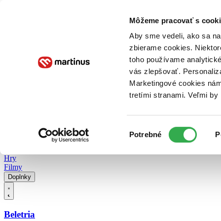
Doručenie
Kníhkupectvá
Knihovrátok
Poukážky
Knižný blog
Kontakt
Môžeme pracovať s cooki
Aby sme vedeli, ako sa na 
zbierame cookies. Niektor
E-knihy
Audioknihy
Hry
Filmy
Knihy
Doplnky
toho používame analytické
vás zlepšovať. Personaliz
Vyhľadávanie
Marketingové cookies nám 
tretími stranami. Veľmi b
Prihlásiť
Vyhľadávanie
Výber
Knihy
Potrebné
P
súhlasu
E-knihy
Audioknihy
Hry
Filmy
Doplnky
Beletria