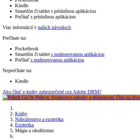
Kindle
Smartfón či tablet s príslušnou aplikáciou
Počítač s príslušnou aplikáciou
Viac informácií v
našich návodoch
Prečítate na:
Pocketbook
Smartfón či tablet
s podporovanou aplikáciou
Počítač
s podporovanou aplikáciou
Neprečítate na:
Kindle
Ako čítať e-knihy zabezpečené cez Adobe DRM?
Knihy
Náboženstvo a ezoterika
Ezoterika
Mágia a okultizmus