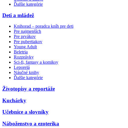
Ďalšie kategórie
Deti a mládež
Knihorad – poradca kníh pre deti
Pre najmenších
Pre prvákov
Pre pubertiakov
Young Adult
Beletria
Rozprávky
Sci-fi, fantasy a komiksy
Leporelá
Náučné knihy
Ďalšie kategórie
Životopisy a reportáže
Kuchárky
Učebnice a slovníky
Náboženstvo a ezoterika