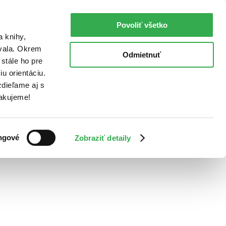
Povoliť všetko
a knihy,
ovala. Okrem
Odmietnuť
stále ho pre
u orientáciu.
dieľame aj s
Ďakujeme!
ngové
Zobraziť detaily