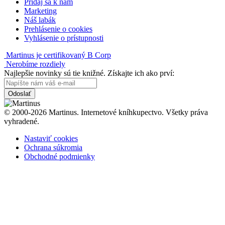
Pridaj sa k nám
Marketing
Náš labák
Prehlásenie o cookies
Vyhlásenie o prístupnosti
Martinus je certifikovaný B Corp
Nerobíme rozdiely
Najlepšie novinky sú tie knižné. Získajte ich ako prví:
Odoslať
© 2000-2026 Martinus. Internetové kníhkupectvo. Všetky práva
vyhradené.
Nastaviť cookies
Ochrana súkromia
Obchodné podmienky