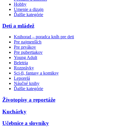
Hobby
Umenie a dizajn
Ďalšie kategórie
Deti a mládež
Knihorad – poradca kníh pre deti
Pre najmenších
Pre prvákov
Pre pubertiakov
Young Adult
Beletria
Rozprávky
Sci-fi, fantasy a komiksy
Leporelá
Náučné knihy
Ďalšie kategórie
Životopisy a reportáže
Kuchárky
Učebnice a slovníky