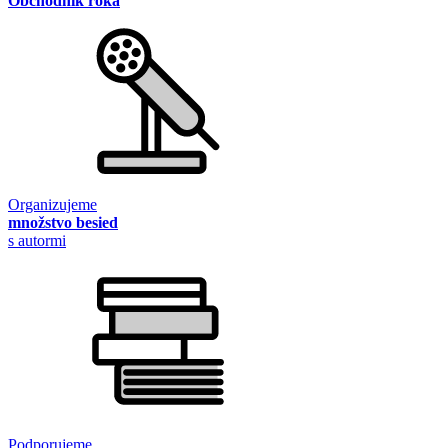
Obchodník roka
Organizujeme
množstvo besied
s autormi
Podporujeme