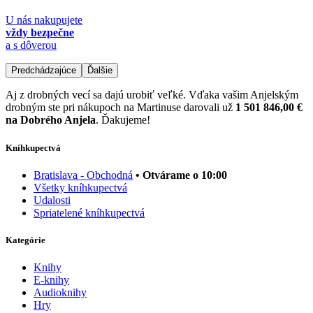
U nás nakupujete
vždy bezpečne
a s dôverou
Predchádzajúce
Ďalšie
Aj z drobných vecí sa dajú urobiť veľké. Vďaka vašim Anjelským
drobným ste pri nákupoch na Martinuse darovali už
1 501 846,00 €
na Dobrého Anjela
. Ďakujeme!
Kníhkupectvá
Bratislava - Obchodná
• Otvárame o 10:00
Všetky kníhkupectvá
Udalosti
Spriatelené kníhkupectvá
Kategórie
Knihy
E-knihy
Audioknihy
Hry