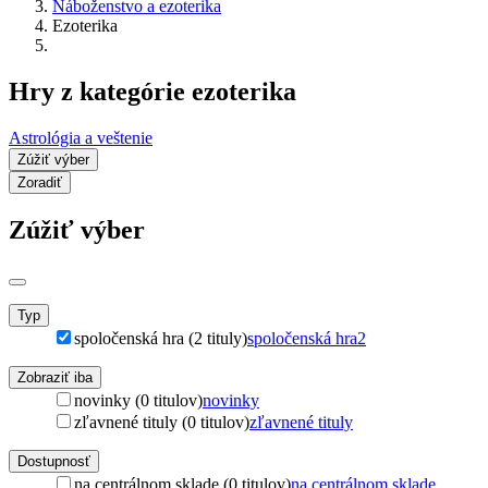
Náboženstvo a ezoterika
Ezoterika
Hry z kategórie ezoterika
Astrológia a veštenie
Zúžiť výber
Zoradiť
Zúžiť výber
Typ
spoločenská hra (2 tituly)
spoločenská hra
2
Zobraziť iba
novinky (0 titulov)
novinky
zľavnené tituly (0 titulov)
zľavnené tituly
Dostupnosť
na centrálnom sklade (0 titulov)
na centrálnom sklade