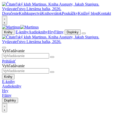
Doručenie
Kníhkupectvá
Knihovrátok
Poukážky
Knižný blog
Kontakt
E-knihy
Audioknihy
Hry
Filmy
Knihy
Doplnky
Vyhľadávanie
Prihlásiť
Vyhľadávanie
Knihy
E-knihy
Audioknihy
Hry
Filmy
Doplnky