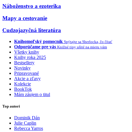
Náboženstvo a ezoterika
Mapy a cestovanie
Cudzojazyčná literatúra
Knihomoľský pomocník
Spýtajte sa Sherlocka, čo čítať
Odporúčame pre vás
Knižné tipy ušité na mieru vám
Všetky knihy
Knihy roka 2025
Bestsellery
Novinky
Pripravované
Akcie a zľavy
Kolekcie
BookTok
Mám záujem o titul
Top autori
Dominik Dán
Julie Caplin
Rebecca Yarros