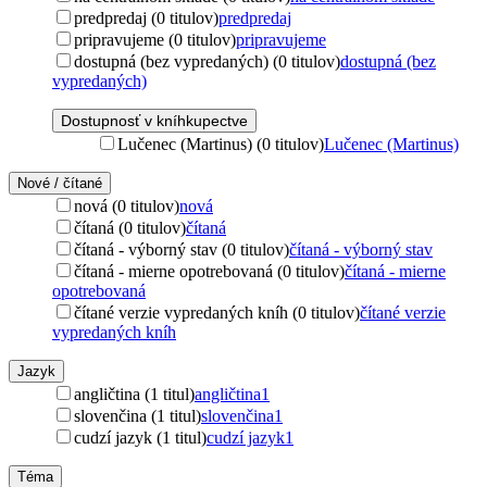
predpredaj (0 titulov)
predpredaj
pripravujeme (0 titulov)
pripravujeme
dostupná (bez vypredaných) (0 titulov)
dostupná (bez
vypredaných)
Dostupnosť v kníhkupectve
Lučenec (Martinus) (0 titulov)
Lučenec (Martinus)
Nové / čítané
nová (0 titulov)
nová
čítaná (0 titulov)
čítaná
čítaná - výborný stav (0 titulov)
čítaná - výborný stav
čítaná - mierne opotrebovaná (0 titulov)
čítaná - mierne
opotrebovaná
čítané verzie vypredaných kníh (0 titulov)
čítané verzie
vypredaných kníh
Jazyk
angličtina (1 titul)
angličtina
1
slovenčina (1 titul)
slovenčina
1
cudzí jazyk (1 titul)
cudzí jazyk
1
Téma