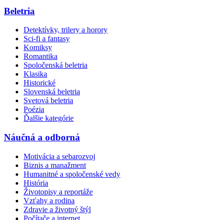
Beletria
Detektívky, trilery a horory
Sci-fi a fantasy
Komiksy
Romantika
Spoločenská beletria
Klasika
Historické
Slovenská beletria
Svetová beletria
Poézia
Ďalšie kategórie
Náučná a odborná
Motivácia a sebarozvoj
Biznis a manažment
Humanitné a spoločenské vedy
História
Životopisy a reportáže
Vzťahy a rodina
Zdravie a životný štýl
Počítače a internet