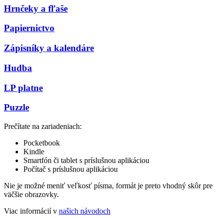
Hrnčeky a fľaše
Papiernictvo
Zápisníky a kalendáre
Hudba
LP platne
Puzzle
Prečítate na zariadeniach:
Pocketbook
Kindle
Smartfón či tablet s príslušnou aplikáciou
Počítač s príslušnou aplikáciou
Nie je možné meniť veľkosť písma, formát je preto vhodný skôr pre
väčšie obrazovky.
Viac informácií v
našich návodoch