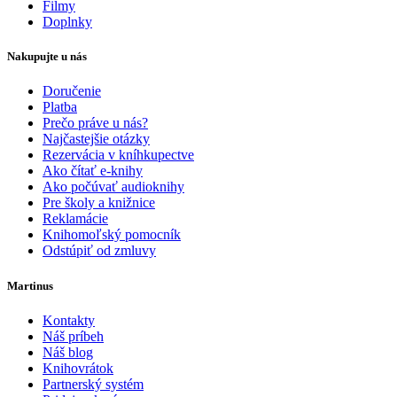
Filmy
Doplnky
Nakupujte u nás
Doručenie
Platba
Prečo práve u nás?
Najčastejšie otázky
Rezervácia v kníhkupectve
Ako čítať e-knihy
Ako počúvať audioknihy
Pre školy a knižnice
Reklamácie
Knihomoľský pomocník
Odstúpiť od zmluvy
Martinus
Kontakty
Náš príbeh
Náš blog
Knihovrátok
Partnerský systém