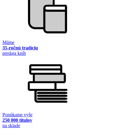
Máme
35-ročnú tradíciu
predaja kníh
Ponúkame vyše
250 000 titulov
na sklade