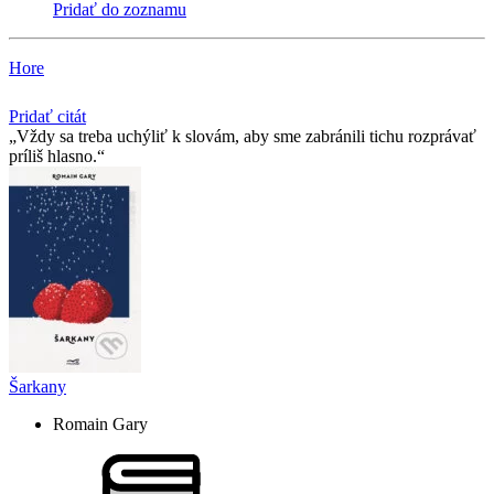
Pridať do zoznamu
Hore
Pridať citát
Vždy sa treba uchýliť k slovám, aby sme zabránili tichu rozprávať
príliš hlasno.
Šarkany
Romain Gary