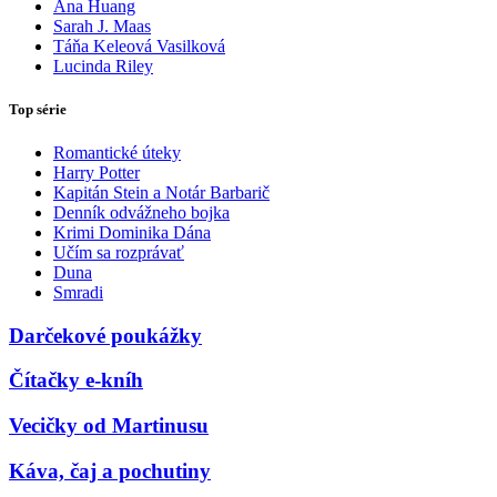
Ana Huang
Sarah J. Maas
Táňa Keleová Vasilková
Lucinda Riley
Top série
Romantické úteky
Harry Potter
Kapitán Stein a Notár Barbarič
Denník odvážneho bojka
Krimi Dominika Dána
Učím sa rozprávať
Duna
Smradi
Darčekové poukážky
Čítačky e-kníh
Vecičky od Martinusu
Káva, čaj a pochutiny