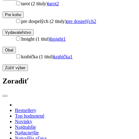
tarot (2 tituly)
tarot
2
Pre koho
pre dospelých (2 tituly)
pre dospelých
2
Vydavateľstvo
Insight (1 titul)
Insight
1
Obal
krabička (1 titul)
krabička
1
Zúžiť výber
Zoradiť
Bestsellery
Top hodnotené
Novinky
Najdrahšie
Najlacnejšie
Najvyššia zľava