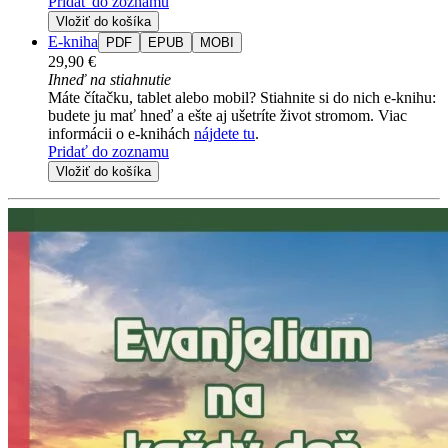
Pridať do zoznamu
Vložiť do košíka
E-kniha
PDF
EPUB
MOBI
29,90 €
Ihneď na stiahnutie
Máte čítačku, tablet alebo mobil? Stiahnite si do nich e-knihu:
budete ju mať hneď a ešte aj ušetríte život stromom. Viac
informácii o e-knihách
nájdete tu
.
Pridať do zoznamu
Vložiť do košíka