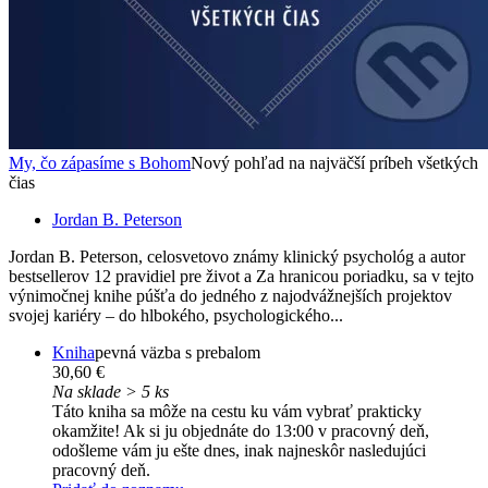
My, čo zápasíme s Bohom
Nový pohľad na najväčší príbeh všetkých
čias
Jordan B. Peterson
Jordan B. Peterson, celosvetovo známy klinický psychológ a autor
bestsellerov 12 pravidiel pre život a Za hranicou poriadku, sa v tejto
výnimočnej knihe púšťa do jedného z najodvážnejších projektov
svojej kariéry – do hlbokého, psychologického...
Kniha
pevná väzba s prebalom
30,60 €
Na sklade > 5 ks
Táto kniha sa môže na cestu ku vám vybrať prakticky
okamžite! Ak si ju objednáte do 13:00 v pracovný deň,
odošleme vám ju ešte dnes, inak najneskôr nasledujúci
pracovný deň.