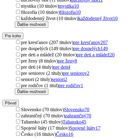
mystika (10 titulov)
mystika
10
filozofia (10 titulov)
filozofia
10
každodenný život (10 titulov)
každodenný život
10
Ďalšie možnosti
Pre koho
pre kresťanov (207 titulov)
pre kresťanov
207
pre dospelých (149 titulov)
pre dospelých
149
pre deti a mládež (20 titulov)
pre deti a mládež
20
pre ženy (8 titulov)
pre ženy
8
pre deti (4 tituly)
pre deti
4
pre seniorov (2 tituly)
pre seniorov
2
seniori (2 tituly)
seniori
2
pre rodičov (1 titul)
pre rodičov
1
Ďalšie možnosti
Pôvod
Slovensko (70 titulov)
Slovensko
70
zahraničný (70 titulov)
zahraničný
70
Taliansko (45 titulov)
Taliansko
45
Spojené štáty (17 titulov)
Spojené štáty
17
Česko (16 titulov)
Česko
16