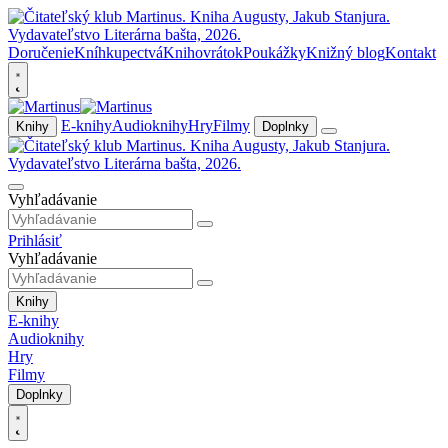
Doručenie
Kníhkupectvá
Knihovrátok
Poukážky
Knižný blog
Kontakt
E-knihy
Audioknihy
Hry
Filmy
Knihy
Doplnky
Vyhľadávanie
Prihlásiť
Vyhľadávanie
Knihy
E-knihy
Audioknihy
Hry
Filmy
Doplnky