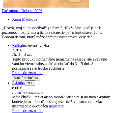
Päť minút s Bohom 2026
Anna Mátiková
„Hovor, tvoj sluha počúva!" (1 Sam 3, 10) V čase, keď je naša
pozornosť rozptýlená a ticho vzácne, je päť minút strávených s
Bohom darom, ktorý môže správne nasmerovať celý deň...
Kniha
brožovaná väzba
7,70 €
Do 3 – 5 dní
Tento produkt momentálne nemáme na sklade, ale zvyčajne
vám ho vieme zabezpečiť a odoslať do 3 – 5 dní. A
posnažíme sa aj trochu rýchlejšie!
Pridať do zoznamu
Vložiť do košíka
E-kniha
PDF
8,00 €
Ihneď na stiahnutie
Máte čítačku, tablet alebo mobil? Stiahnite si do nich e-knihu:
budete ju mať hneď a ešte aj ušetríte život stromom. Viac
informácii o e-knihách
nájdete tu
.
Pridať do zoznamu