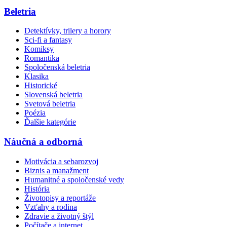
Beletria
Detektívky, trilery a horory
Sci-fi a fantasy
Komiksy
Romantika
Spoločenská beletria
Klasika
Historické
Slovenská beletria
Svetová beletria
Poézia
Ďalšie kategórie
Náučná a odborná
Motivácia a sebarozvoj
Biznis a manažment
Humanitné a spoločenské vedy
História
Životopisy a reportáže
Vzťahy a rodina
Zdravie a životný štýl
Počítače a internet