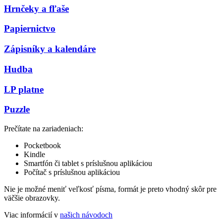
Hrnčeky a fľaše
Papiernictvo
Zápisníky a kalendáre
Hudba
LP platne
Puzzle
Prečítate na zariadeniach:
Pocketbook
Kindle
Smartfón či tablet s príslušnou aplikáciou
Počítač s príslušnou aplikáciou
Nie je možné meniť veľkosť písma, formát je preto vhodný skôr pre
väčšie obrazovky.
Viac informácií v
našich návodoch