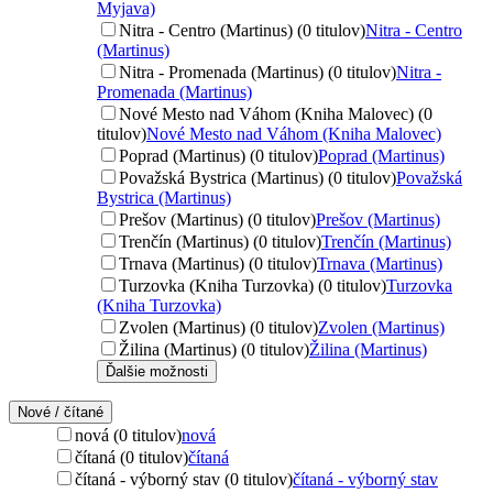
Myjava)
Nitra - Centro (Martinus) (0 titulov)
Nitra - Centro
(Martinus)
Nitra - Promenada (Martinus) (0 titulov)
Nitra -
Promenada (Martinus)
Nové Mesto nad Váhom (Kniha Malovec) (0
titulov)
Nové Mesto nad Váhom (Kniha Malovec)
Poprad (Martinus) (0 titulov)
Poprad (Martinus)
Považská Bystrica (Martinus) (0 titulov)
Považská
Bystrica (Martinus)
Prešov (Martinus) (0 titulov)
Prešov (Martinus)
Trenčín (Martinus) (0 titulov)
Trenčín (Martinus)
Trnava (Martinus) (0 titulov)
Trnava (Martinus)
Turzovka (Kniha Turzovka) (0 titulov)
Turzovka
(Kniha Turzovka)
Zvolen (Martinus) (0 titulov)
Zvolen (Martinus)
Žilina (Martinus) (0 titulov)
Žilina (Martinus)
Ďalšie možnosti
Nové / čítané
nová (0 titulov)
nová
čítaná (0 titulov)
čítaná
čítaná - výborný stav (0 titulov)
čítaná - výborný stav