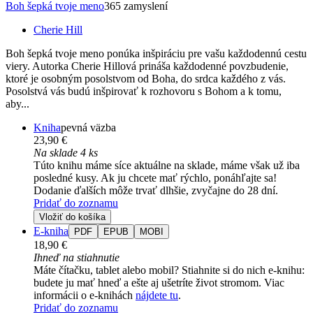
Boh šepká tvoje meno
365 zamyslení
Cherie Hill
Boh šepká tvoje meno ponúka inšpiráciu pre vašu každodennú cestu
viery. Autorka Cherie Hillová prináša každodenné povzbudenie,
ktoré je osobným posolstvom od Boha, do srdca každého z vás.
Posolstvá vás budú inšpirovať k rozhovoru s Bohom a k tomu,
aby...
Kniha
pevná väzba
23,90 €
Na sklade 4 ks
Túto knihu máme síce aktuálne na sklade, máme však už iba
posledné kusy. Ak ju chcete mať rýchlo, ponáhľajte sa!
Dodanie ďalších môže trvať dlhšie, zvyčajne do 28 dní.
Pridať do zoznamu
Vložiť do košíka
E-kniha
PDF
EPUB
MOBI
18,90 €
Ihneď na stiahnutie
Máte čítačku, tablet alebo mobil? Stiahnite si do nich e-knihu:
budete ju mať hneď a ešte aj ušetríte život stromom. Viac
informácii o e-knihách
nájdete tu
.
Pridať do zoznamu