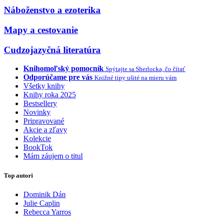
Náboženstvo a ezoterika
Mapy a cestovanie
Cudzojazyčná literatúra
Knihomoľský pomocník
Spýtajte sa Sherlocka, čo čítať
Odporúčame pre vás
Knižné tipy ušité na mieru vám
Všetky knihy
Knihy roka 2025
Bestsellery
Novinky
Pripravované
Akcie a zľavy
Kolekcie
BookTok
Mám záujem o titul
Top autori
Dominik Dán
Julie Caplin
Rebecca Yarros