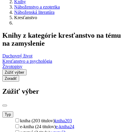
Knihy
Náboženstvo a ezoterika
Náboženská literatúra
Kresťanstvo
Knihy z kategórie kresťanstvo na tému
na zamyslenie
Duchovný život
Kresťanstvo a psychológia
Životopisy
Zúžiť výber
Zoradiť
Zúžiť výber
Typ
kniha (203 titulov)
kniha
203
e-kniha (24 titulov)
e-kniha
24