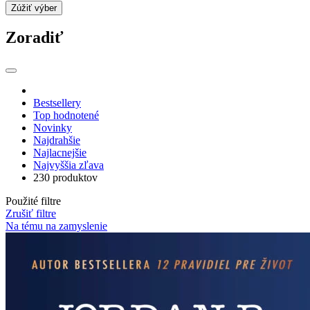
Zúžiť výber
Zoradiť
Bestsellery
Top hodnotené
Novinky
Najdrahšie
Najlacnejšie
Najvyššia zľava
230 produktov
Použité filtre
Zrušiť filtre
Na tému na zamyslenie