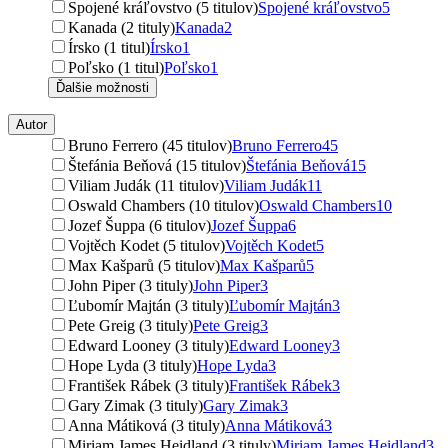
Spojené kráľovstvo (5 titulov)
Spojené kráľovstvo
5
Kanada (2 tituly)
Kanada
2
Írsko (1 titul)
Írsko
1
Poľsko (1 titul)
Poľsko
1
Ďalšie možnosti
Autor
Bruno Ferrero (45 titulov)
Bruno Ferrero
45
Štefánia Beňová (15 titulov)
Štefánia Beňová
15
Viliam Judák (11 titulov)
Viliam Judák
11
Oswald Chambers (10 titulov)
Oswald Chambers
10
Jozef Šuppa (6 titulov)
Jozef Šuppa
6
Vojtěch Kodet (5 titulov)
Vojtěch Kodet
5
Max Kašparů (5 titulov)
Max Kašparů
5
John Piper (3 tituly)
John Piper
3
Ľubomír Majtán (3 tituly)
Ľubomír Majtán
3
Pete Greig (3 tituly)
Pete Greig
3
Edward Looney (3 tituly)
Edward Looney
3
Hope Lyda (3 tituly)
Hope Lyda
3
František Rábek (3 tituly)
František Rábek
3
Gary Zimak (3 tituly)
Gary Zimak
3
Anna Mátiková (3 tituly)
Anna Mátiková
3
Miriam James Heidland (3 tituly)
Miriam James Heidland
3