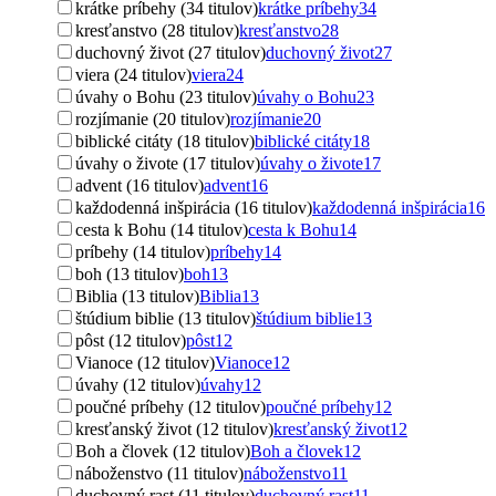
krátke príbehy (34 titulov)
krátke príbehy
34
kresťanstvo (28 titulov)
kresťanstvo
28
duchovný život (27 titulov)
duchovný život
27
viera (24 titulov)
viera
24
úvahy o Bohu (23 titulov)
úvahy o Bohu
23
rozjímanie (20 titulov)
rozjímanie
20
biblické citáty (18 titulov)
biblické citáty
18
úvahy o živote (17 titulov)
úvahy o živote
17
advent (16 titulov)
advent
16
každodenná inšpirácia (16 titulov)
každodenná inšpirácia
16
cesta k Bohu (14 titulov)
cesta k Bohu
14
príbehy (14 titulov)
príbehy
14
boh (13 titulov)
boh
13
Biblia (13 titulov)
Biblia
13
štúdium biblie (13 titulov)
štúdium biblie
13
pôst (12 titulov)
pôst
12
Vianoce (12 titulov)
Vianoce
12
úvahy (12 titulov)
úvahy
12
poučné príbehy (12 titulov)
poučné príbehy
12
kresťanský život (12 titulov)
kresťanský život
12
Boh a človek (12 titulov)
Boh a človek
12
náboženstvo (11 titulov)
náboženstvo
11
duchovný rast (11 titulov)
duchovný rast
11