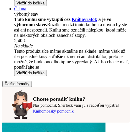
Vložiť do košíka
Čítaná
výborný stav
Túto knihu sme vykúpili cez
Knihovrátok
a je vo
výbornom stave.
Rozdiel medzi touto knihou a novou by ste
asi ani nespoznali. Knihu sme označili nálepkou, ktorá môže
na niektorých obaloch zanechať stopy.
5,40 €
Na sklade
Tento produkt síce máme aktuálne na sklade, máme však už
iba posledné kusy a ďalšie už nemá ani distribútor, preto je
možné, že bude onedlho úplne vypredaný. Ak ho chcete mať,
ponáhľajte sa!
Vložiť do košíka
Ďalšie formáty
Chcete poradiť knihu?
Náš pomocník Sherlock vám ju s radosťou vypátra!
Knihomoľský pomocník