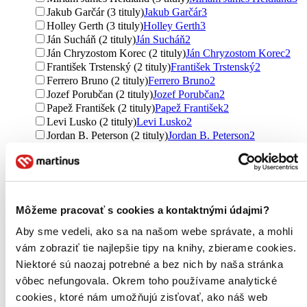
Jakub Garčár (3 tituly)
Jakub Garčár
3
Holley Gerth (3 tituly)
Holley Gerth
3
Ján Sucháň (2 tituly)
Ján Sucháň
2
Ján Chryzostom Korec (2 tituly)
Ján Chryzostom Korec
2
František Trstenský (2 tituly)
František Trstenský
2
Ferrero Bruno (2 tituly)
Ferrero Bruno
2
Jozef Porubčan (2 tituly)
Jozef Porubčan
2
Papež František (2 tituly)
Papež František
2
Levi Lusko (2 tituly)
Levi Lusko
2
Jordan B. Peterson (2 tituly)
Jordan B. Peterson
2
František Papež (2 tituly)
František Papež
2
Soňa Vancáková (2 tituly)
Soňa Vancáková
2
Janči Máhrik (2 tituly)
Janči Máhrik
2
Ďalšie možnosti
Môžeme pracovať s cookies a kontaktnými údajmi?
Vydavateľstvo
Don Bosco (52 titulov)
Don Bosco
52
Aby sme vedeli, ako sa na našom webe správate, a mohli
Zachej (26 titulov)
Zachej
26
vám zobraziť tie najlepšie tipy na knihy, zbierame cookies.
Christian Project Support (16 titulov)
Christian Project
Niektoré sú naozaj potrebné a bez nich by naša stránka
Support
16
vôbec nefungovala. Okrem toho používame analytické
BENS (16 titulov)
BENS
16
Spolok svätého Vojtecha (16 titulov)
Spolok svätého
cookies, ktoré nám umožňujú zisťovať, ako náš web