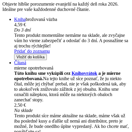
Objavte hlbšie porozumenie evanjelií na každý deň roka 2026.
Ideálne pre vaše každodenné duchovné čítanie.
Kniha
brožovaná väzba
4,59 €
Do 3 dní
Tento produkt momentálne nemáme na sklade, ale zvyčajne
vám ho vieme zabezpečiť a odoslať do 3 dní. A posnažíme sa
aj trochu rýchlejšie!
Pridať do zoznamu
Vložiť do košíka
Čítaná
mierne opotrebovaná
Túto knihu sme vykúpili cez
Knihovrátok
a je mierne
opotrebovaná.
Na tejto knihe už síce poznať, že ju niekto
čítal, môže jej chýbať prebal, nie je však poškodená tak, aby
to akokoľvek znižovalo zážitok z jej obsahu. Knihu sme
označili nálepkou, ktorá môže na niektorých obaloch
zanechať stopy.
2,50 €
Na sklade
Tento produkt síce máme aktuálne na sklade, máme však už
iba posledné kusy a ďalšie už nemá ani distribútor, preto je
možné, že bude onedlho úplne vypredaný. Ak ho chcete mať,
ponáhľajte sa!