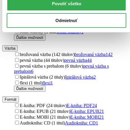
Filokalia (2 tituly)
Filokalia
2
Povoliť všetko
Blažej Raška (2 tituly)
Blažej Raška
2
Dana Tirčová (2 tituly)
Dana Tirčová
2
Postoj Media (1 titul)
Postoj Media
1
Odmietnuť
BeneMedia (1 titul)
BeneMedia
1
John Murray (1 titul)
John Murray
1
Ďalšie možnosti
Väzba
brožovaná väzba (142 titulov)
brožovaná väzba
142
pevná väzba (44 titulov)
pevná väzba
44
pevná väzba s prebalom (6 titulov)
pevná väzba s
prebalom
6
špirálová väzba (2 tituly)
špirálová väzba
2
flexi (1 titul)
flexi
1
Ďalšie možnosti
Formát
E-kniha: PDF (24 titulov)
E-kniha: PDF
24
E-kniha: EPUB (21 titulov)
E-kniha: EPUB
21
E-kniha: MOBI (21 titulov)
E-kniha: MOBI
21
Audiokniha: CD (1 titul)
Audiokniha: CD
1