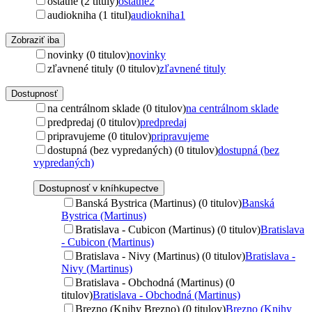
ostatné (2 tituly)
ostatné
2
audiokniha (1 titul)
audiokniha
1
Zobraziť iba
novinky (0 titulov)
novinky
zľavnené tituly (0 titulov)
zľavnené tituly
Dostupnosť
na centrálnom sklade (0 titulov)
na centrálnom sklade
predpredaj (0 titulov)
predpredaj
pripravujeme (0 titulov)
pripravujeme
dostupná (bez vypredaných) (0 titulov)
dostupná (bez
vypredaných)
Dostupnosť v kníhkupectve
Banská Bystrica (Martinus) (0 titulov)
Banská
Bystrica (Martinus)
Bratislava - Cubicon (Martinus) (0 titulov)
Bratislava
- Cubicon (Martinus)
Bratislava - Nivy (Martinus) (0 titulov)
Bratislava -
Nivy (Martinus)
Bratislava - Obchodná (Martinus) (0
titulov)
Bratislava - Obchodná (Martinus)
Brezno (Knihy Brezno) (0 titulov)
Brezno (Knihy