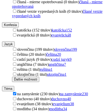
čítaná - mierne opotrebovaná (0 titulov)
čítaná - mierne
opotrebovaná
čítané verzie vypredaných kníh (0 titulov)
čítané verzie
vypredaných kníh
Konfesia
katolícka (152 titulov)
katolícka
152
evanjelická (8 titulov)
evanjelická
8
Jazyk
slovenčina (199 titulov)
slovenčina
199
čeština (20 titulov)
čeština
20
cudzí jazyk (9 titulov)
cudzí jazyk
9
angličtina (7 titulov)
angličtina
7
ruština (1 titul)
ruština
1
ukrajinčina (1 titul)
ukrajinčina
1
Ďalšie možnosti
Téma
na zamyslenie (230 titulov)
na zamyslenie
230
duchovno (40 titulov)
duchovno
40
evanjelium (38 titulov)
evanjelium
38
modlitba (34 titulov)
modlitba
34