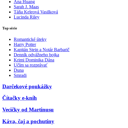
Ana Huang
Sarah J. Maas
Táňa Keleová Vasilková
Lucinda Riley
Top série
Romantické úteky
Harry Potter
Kapitán Stein a Notár Barbarič
Denník odvážneho bojka
Krimi Dominika Dána
Učím sa rozprávať
Duna
Smradi
Darčekové poukážky
Čítačky e-kníh
Vecičky od Martinusu
Káva, čaj a pochutiny