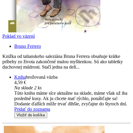
Poklad vo väzení
Bruno Ferrero
Knižka od talianskeho saleziána Bruna Ferrera obsahuje krátke
príbehy zo života zakončené malou myšlienkou. Sú ako tabletky
duchovnej múdrosti. Stačí jedna na deň...
Kniha
brožovaná väzba
4,59 €
Na sklade 2 ks
Túto knihu máme síce aktuálne na sklade, máme však už iba
posledné kusy. Ak ju chcete mať rýchlo, ponáhľajte sa!
Dodanie ďalších môže trvať dlhšie, zvyčajne do štyroch dní.
Pridať do zoznamu
Vložiť do košíka