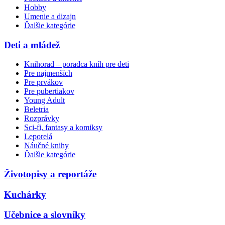
Hobby
Umenie a dizajn
Ďalšie kategórie
Deti a mládež
Knihorad – poradca kníh pre deti
Pre najmenších
Pre prvákov
Pre pubertiakov
Young Adult
Beletria
Rozprávky
Sci-fi, fantasy a komiksy
Leporelá
Náučné knihy
Ďalšie kategórie
Životopisy a reportáže
Kuchárky
Učebnice a slovníky