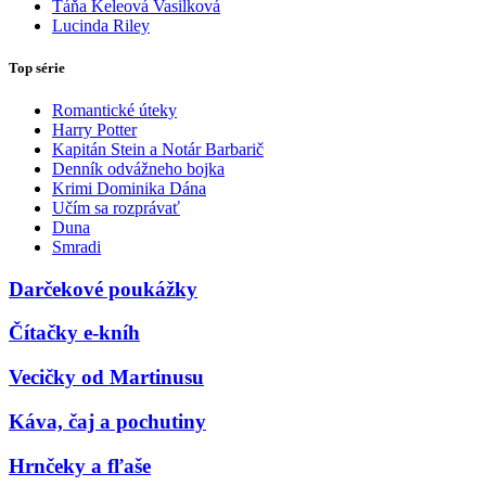
Táňa Keleová Vasilková
Lucinda Riley
Top série
Romantické úteky
Harry Potter
Kapitán Stein a Notár Barbarič
Denník odvážneho bojka
Krimi Dominika Dána
Učím sa rozprávať
Duna
Smradi
Darčekové poukážky
Čítačky e-kníh
Vecičky od Martinusu
Káva, čaj a pochutiny
Hrnčeky a fľaše