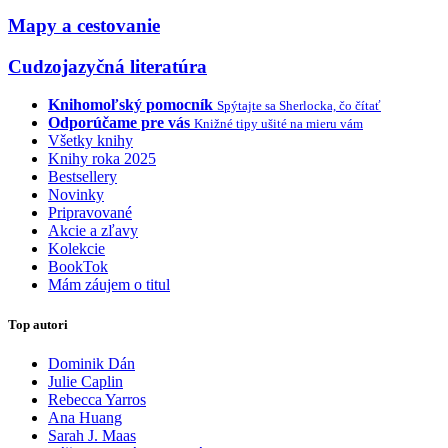
Mapy a cestovanie
Cudzojazyčná literatúra
Knihomoľský pomocník
Spýtajte sa Sherlocka, čo čítať
Odporúčame pre vás
Knižné tipy ušité na mieru vám
Všetky knihy
Knihy roka 2025
Bestsellery
Novinky
Pripravované
Akcie a zľavy
Kolekcie
BookTok
Mám záujem o titul
Top autori
Dominik Dán
Julie Caplin
Rebecca Yarros
Ana Huang
Sarah J. Maas