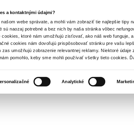
es a kontaktnými údajmi?
našom webe správate, a mohli vám zobraziť tie najlepšie tipy n
é sú naozaj potrebné a bez nich by naša stránka vôbec nefung
 cookies, ktoré nám umožňujú zisťovať, ako náš web funguje, a 
ačné cookies nám dovoľujú prispôsobovať stránku pre vašu lepši
zas umožňujú zobrazenie relevantnej reklamy. Niektoré údaje z
y nám pomohlo, keby sme mohli používať všetky tieto cookies. 
ersonalizačné
Analytické
Marketi