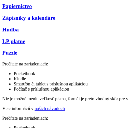
Papiernictvo
Zápisníky a kalendáre
Hudba
LP platne
Puzzle
Prečítate na zariadeniach:
Pocketbook
Kindle
Smartfón či tablet s príslušnou aplikáciou
Počítač s príslušnou aplikáciou
Nie je možné meniť veľkosť písma, formát je preto vhodný skôr pre 
Viac informácií v
našich návodoch
Prečítate na zariadeniach:
Pocketbook