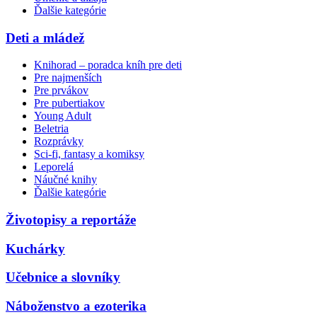
Ďalšie kategórie
Deti a mládež
Knihorad – poradca kníh pre deti
Pre najmenších
Pre prvákov
Pre pubertiakov
Young Adult
Beletria
Rozprávky
Sci-fi, fantasy a komiksy
Leporelá
Náučné knihy
Ďalšie kategórie
Životopisy a reportáže
Kuchárky
Učebnice a slovníky
Náboženstvo a ezoterika