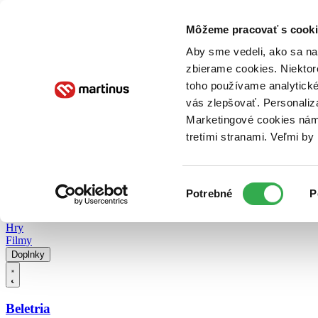
Doručenie
Kníhkupectvá
Knihovrátok
Poukážky
Knižný blog
Kontakt
Môžeme pracovať s cooki
Aby sme vedeli, ako sa na 
zbierame cookies. Niektor
E-knihy
Audioknihy
Hry
Filmy
Knihy
Doplnky
toho používame analytické
vás zlepšovať. Personaliz
Vyhľadávanie
Marketingové cookies nám 
tretími stranami. Veľmi b
Prihlásiť
Vyhľadávanie
Výber
Knihy
Potrebné
P
súhlasu
E-knihy
Audioknihy
Hry
Filmy
Doplnky
Beletria