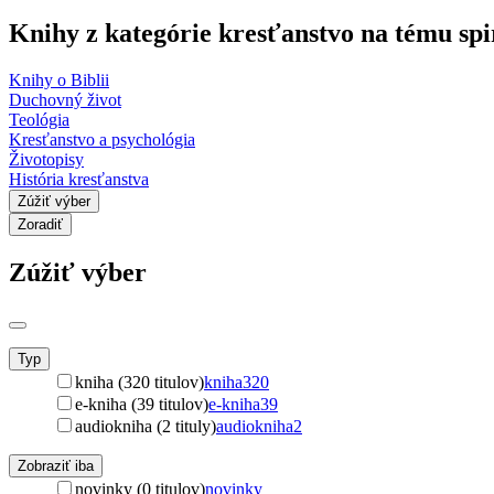
Knihy z kategórie kresťanstvo na tému spir
Knihy o Biblii
Duchovný život
Teológia
Kresťanstvo a psychológia
Životopisy
História kresťanstva
Zúžiť výber
Zoradiť
Zúžiť výber
Typ
kniha (320 titulov)
kniha
320
e-kniha (39 titulov)
e-kniha
39
audiokniha (2 tituly)
audiokniha
2
Zobraziť iba
novinky (0 titulov)
novinky