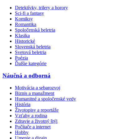
Detektívky, trilery a horory
Sci-fi a fantasy
Komiksy
Romantika
Spoločenská beletria
Klasika
Historické
Slovenská beletria
Svetová beletria
Poézia
Ďalšie kategórie
Náučná a odborná
Motivácia a sebarozvoj
Biznis a manažment
Humanitné a spoločenské vedy
História
Životopisy a reportáže
Vzťahy a rodina
Zdravie a životný štýl
Počítače a internet
Hobby
Umenie a dizajn