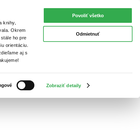
Povoliť všetko
a knihy,
ovala. Okrem
Odmietnuť
stále ho pre
u orientáciu.
dieľame aj s
Ďakujeme!
ngové
Zobraziť detaily