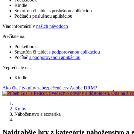
Kindle
Smartfón či tablet s príslušnou aplikáciou
Počítač s príslušnou aplikáciou
Viac informácií v
našich návodoch
Prečítate na:
Pocketbook
Smartfón či tablet
s podporovanou aplikáciou
Počítač
s podporovanou aplikáciou
Neprečítate na:
Kindle
Ako čítať e-knihy zabezpečené cez Adobe DRM?
Knihy
Náboženstvo a ezoterika
Najdrahšie hry z kategórie náboženstvo a 