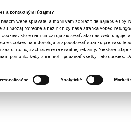
es a kontaktnými údajmi?
našom webe správate, a mohli vám zobraziť tie najlepšie tipy n
é sú naozaj potrebné a bez nich by naša stránka vôbec nefung
 cookies, ktoré nám umožňujú zisťovať, ako náš web funguje, a 
ačné cookies nám dovoľujú prispôsobovať stránku pre vašu lepši
zas umožňujú zobrazenie relevantnej reklamy. Niektoré údaje z
y nám pomohlo, keby sme mohli používať všetky tieto cookies. 
ersonalizačné
Analytické
Marketi