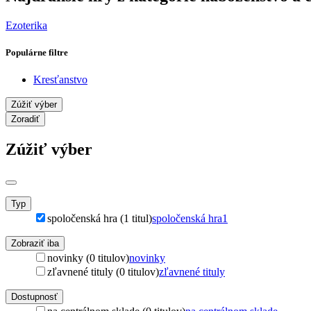
Ezoterika
Populárne filtre
Kresťanstvo
Zúžiť výber
Zoradiť
Zúžiť výber
Typ
spoločenská hra (1 titul)
spoločenská hra
1
Zobraziť iba
novinky (0 titulov)
novinky
zľavnené tituly (0 titulov)
zľavnené tituly
Dostupnosť