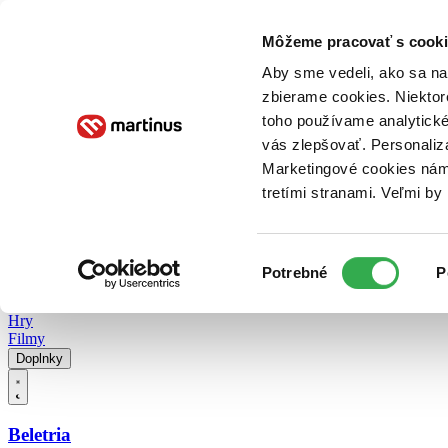
Doručenie
Kníhkupectvá
Knihovrátok
Poukážky
Knižný blog
Kontakt
Môžeme pracovať s cooki
Aby sme vedeli, ako sa na 
zbierame cookies. Niektor
E-knihy
Audioknihy
Hry
Filmy
Knihy
Doplnky
toho používame analytické
vás zlepšovať. Personaliz
Vyhľadávanie
Marketingové cookies nám 
tretími stranami. Veľmi b
Prihlásiť
Vyhľadávanie
Výber
Knihy
Potrebné
P
súhlasu
E-knihy
Audioknihy
Hry
Filmy
Doplnky
Beletria