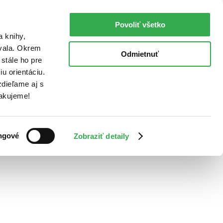
Povoliť všetko
a knihy,
ovala. Okrem
Odmietnuť
stále ho pre
u orientáciu.
dieľame aj s
Ďakujeme!
ngové
Zobraziť detaily