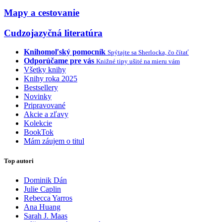
Mapy a cestovanie
Cudzojazyčná literatúra
Knihomoľský pomocník
Spýtajte sa Sherlocka, čo čítať
Odporúčame pre vás
Knižné tipy ušité na mieru vám
Všetky knihy
Knihy roka 2025
Bestsellery
Novinky
Pripravované
Akcie a zľavy
Kolekcie
BookTok
Mám záujem o titul
Top autori
Dominik Dán
Julie Caplin
Rebecca Yarros
Ana Huang
Sarah J. Maas