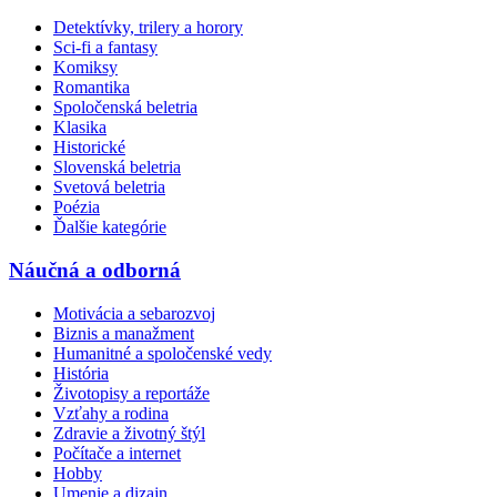
Detektívky, trilery a horory
Sci-fi a fantasy
Komiksy
Romantika
Spoločenská beletria
Klasika
Historické
Slovenská beletria
Svetová beletria
Poézia
Ďalšie kategórie
Náučná a odborná
Motivácia a sebarozvoj
Biznis a manažment
Humanitné a spoločenské vedy
História
Životopisy a reportáže
Vzťahy a rodina
Zdravie a životný štýl
Počítače a internet
Hobby
Umenie a dizajn