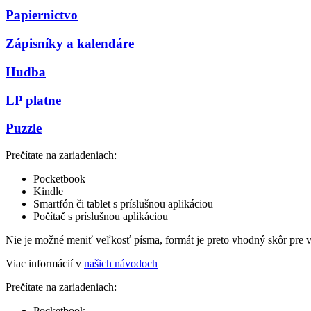
Papiernictvo
Zápisníky a kalendáre
Hudba
LP platne
Puzzle
Prečítate na zariadeniach:
Pocketbook
Kindle
Smartfón či tablet s príslušnou aplikáciou
Počítač s príslušnou aplikáciou
Nie je možné meniť veľkosť písma, formát je preto vhodný skôr pre 
Viac informácií v
našich návodoch
Prečítate na zariadeniach:
Pocketbook