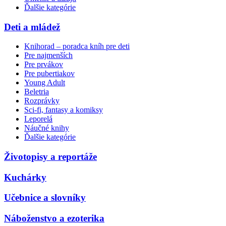
Ďalšie kategórie
Deti a mládež
Knihorad – poradca kníh pre deti
Pre najmenších
Pre prvákov
Pre pubertiakov
Young Adult
Beletria
Rozprávky
Sci-fi, fantasy a komiksy
Leporelá
Náučné knihy
Ďalšie kategórie
Životopisy a reportáže
Kuchárky
Učebnice a slovníky
Náboženstvo a ezoterika