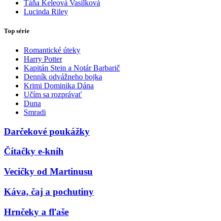
Táňa Keleová Vasilková
Lucinda Riley
Top série
Romantické úteky
Harry Potter
Kapitán Stein a Notár Barbarič
Denník odvážneho bojka
Krimi Dominika Dána
Učím sa rozprávať
Duna
Smradi
Darčekové poukážky
Čítačky e-kníh
Vecičky od Martinusu
Káva, čaj a pochutiny
Hrnčeky a fľaše