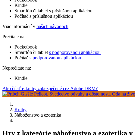
Kindle
Smartfón či tablet s príslušnou aplikáciou
Počítač s príslušnou aplikáciou
Viac informácií v
našich návodoch
Prečítate na:
Pocketbook
Smartfón či tablet
s podporovanou aplikáciou
Počítač
s podporovanou aplikáciou
Neprečítate na:
Kindle
Ako čítať e-knihy zabezpečené cez Adobe DRM?
Knihy
Náboženstvo a ezoterika
Hry z kategórie náboženstvo a ezoterika 