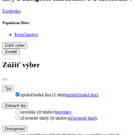
Ezoterika
Populárne filtre
Kresťanstvo
Zúžiť výber
Zoradiť
Zúžiť výber
Typ
spoločenská hra (1 titul)
spoločenská hra
1
Zobraziť iba
novinky (0 titulov)
novinky
zľavnené tituly (0 titulov)
zľavnené tituly
Dostupnosť