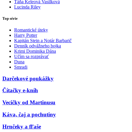
Táňa Keleová Vasilková
Lucinda Riley
Top série
Romantické úteky
Harry Potter
Kapitán Stein a Notár Barbarič
Denník odvážneho bojka
Krimi Dominika Dána
Učím sa rozprávať
Duna
Smradi
Darčekové poukážky
Čítačky e-kníh
Vecičky od Martinusu
Káva, čaj a pochutiny
Hrnčeky a fľaše