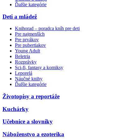
Ďalšie kategórie
Deti a mládež
Knihorad – poradca kníh pre deti
Pre najmenších
Pre prvákov
Pre pubertiakov
Young Adult
Beletria
Rozprávky
Sci-fi, fantasy a komiksy
Leporelá
Náučné knihy
Ďalšie kategórie
Životopisy a reportáže
Kuchárky
Učebnice a slovníky
Náboženstvo a ezoterika