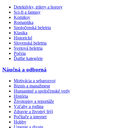
Detektívky, trilery a horory
Sci-fi a fantasy
Komiksy
Romantika
Spoločenská beletria
Klasika
Historické
Slovenská beletria
Svetová beletria
Poézia
Ďalšie kategórie
Náučná a odborná
Motivácia a sebarozvoj
Biznis a manažment
Humanitné a spoločenské vedy
História
Životopisy a reportáže
Vzťahy a rodina
Zdravie a životný štýl
Počítače a internet
Hobby
Umenie a dizajn