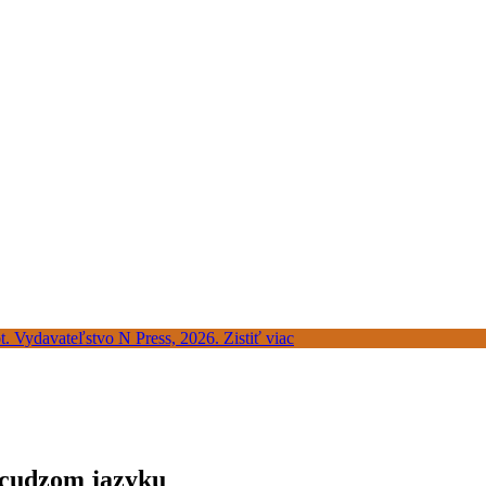
v cudzom jazyku