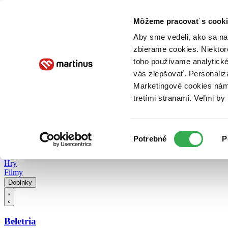
Doručenie
Kníhkupectvá
Knihovrátok
Poukážky
Knižný blog
Kontakt
Môžeme pracovať s cooki
Aby sme vedeli, ako sa na 
zbierame cookies. Niektor
E-knihy
Audioknihy
Hry
Filmy
Knihy
Doplnky
toho používame analytické
vás zlepšovať. Personaliz
Vyhľadávanie
Marketingové cookies nám 
tretími stranami. Veľmi b
Prihlásiť
Vyhľadávanie
Výber
Knihy
Potrebné
P
súhlasu
E-knihy
Audioknihy
Hry
Filmy
Doplnky
Beletria