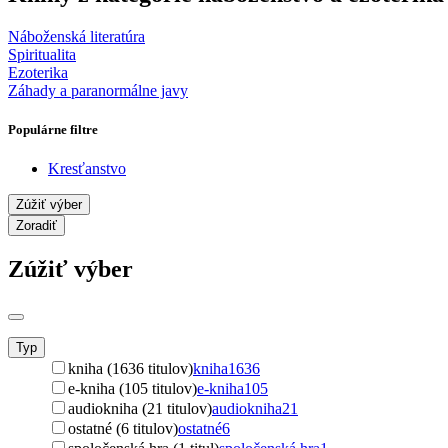
Náboženská literatúra
Spiritualita
Ezoterika
Záhady a paranormálne javy
Populárne filtre
Kresťanstvo
Zúžiť výber
Zoradiť
Zúžiť výber
Typ
kniha (1636 titulov)
kniha
1636
e-kniha (105 titulov)
e-kniha
105
audiokniha (21 titulov)
audiokniha
21
ostatné (6 titulov)
ostatné
6