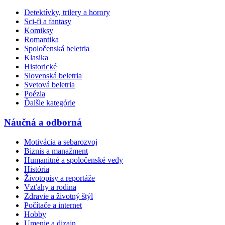
Detektívky, trilery a horory
Sci-fi a fantasy
Komiksy
Romantika
Spoločenská beletria
Klasika
Historické
Slovenská beletria
Svetová beletria
Poézia
Ďalšie kategórie
Náučná a odborná
Motivácia a sebarozvoj
Biznis a manažment
Humanitné a spoločenské vedy
História
Životopisy a reportáže
Vzťahy a rodina
Zdravie a životný štýl
Počítače a internet
Hobby
Umenie a dizajn