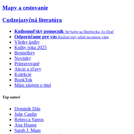
Mapy a cestovanie
Cudzojazyčná literatúra
Knihomoľský pomocník
Spýtajte sa Sherlocka, čo čítať
Odporúčame pre vás
Knižné tipy ušité na mieru vám
Všetky knihy
Knihy roka 2025
Bestsellery
Novinky
Pripravované
Akcie a zľavy
Kolekcie
BookTok
Mám záujem o titul
Top autori
Dominik Dán
Julie Caplin
Rebecca Yarros
Ana Huang
Sarah J. Maas