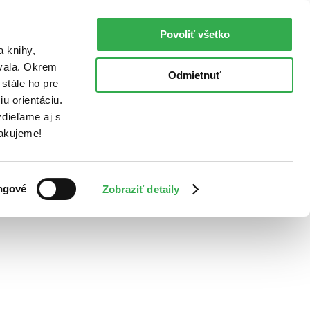
Povoliť všetko
a knihy,
ovala. Okrem
Odmietnuť
stále ho pre
u orientáciu.
dieľame aj s
Ďakujeme!
ngové
Zobraziť detaily