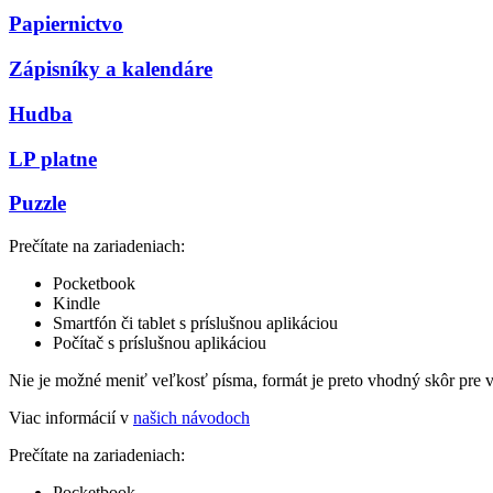
Papiernictvo
Zápisníky a kalendáre
Hudba
LP platne
Puzzle
Prečítate na zariadeniach:
Pocketbook
Kindle
Smartfón či tablet s príslušnou aplikáciou
Počítač s príslušnou aplikáciou
Nie je možné meniť veľkosť písma, formát je preto vhodný skôr pre 
Viac informácií v
našich návodoch
Prečítate na zariadeniach:
Pocketbook