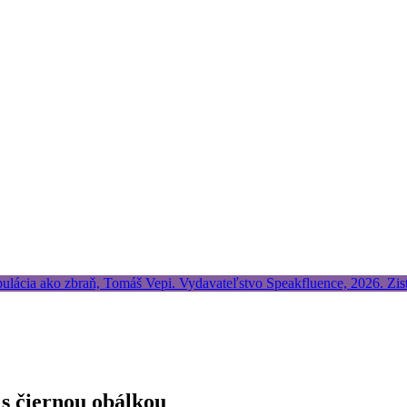
 s čiernou obálkou