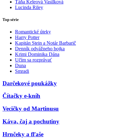
Táňa Keleová Vasilková
Lucinda Riley
Top série
Romantické úteky
Harry Potter
Kapitán Stein a Notár Barbarič
Denník odvážneho bojka
Krimi Dominika Dána
Učím sa rozprávať
Duna
Smradi
Darčekové poukážky
Čítačky e-kníh
Vecičky od Martinusu
Káva, čaj a pochutiny
Hrnčeky a fľaše