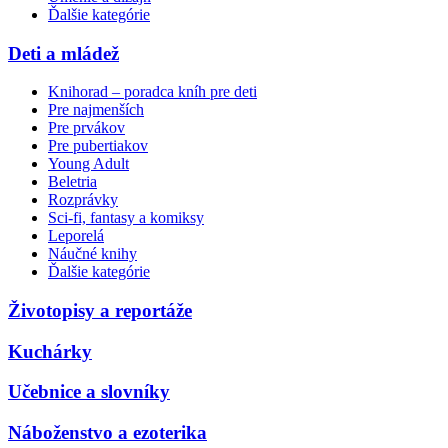
Ďalšie kategórie
Deti a mládež
Knihorad – poradca kníh pre deti
Pre najmenších
Pre prvákov
Pre pubertiakov
Young Adult
Beletria
Rozprávky
Sci-fi, fantasy a komiksy
Leporelá
Náučné knihy
Ďalšie kategórie
Životopisy a reportáže
Kuchárky
Učebnice a slovníky
Náboženstvo a ezoterika