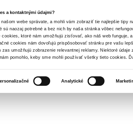
es a kontaktnými údajmi?
našom webe správate, a mohli vám zobraziť tie najlepšie tipy n
é sú naozaj potrebné a bez nich by naša stránka vôbec nefung
 cookies, ktoré nám umožňujú zisťovať, ako náš web funguje, a 
ačné cookies nám dovoľujú prispôsobovať stránku pre vašu lepši
zas umožňujú zobrazenie relevantnej reklamy. Niektoré údaje z
y nám pomohlo, keby sme mohli používať všetky tieto cookies. 
ersonalizačné
Analytické
Marketi