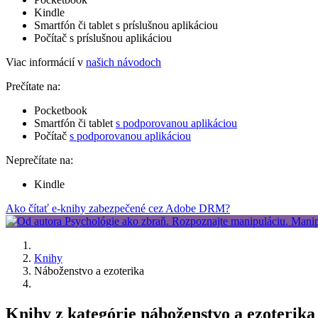
Kindle
Smartfón či tablet s príslušnou aplikáciou
Počítač s príslušnou aplikáciou
Viac informácií v
našich návodoch
Prečítate na:
Pocketbook
Smartfón či tablet
s podporovanou aplikáciou
Počítač
s podporovanou aplikáciou
Neprečítate na:
Kindle
Ako čítať e-knihy zabezpečené cez Adobe DRM?
Knihy
Náboženstvo a ezoterika
Knihy z kategórie náboženstvo a ezoterika