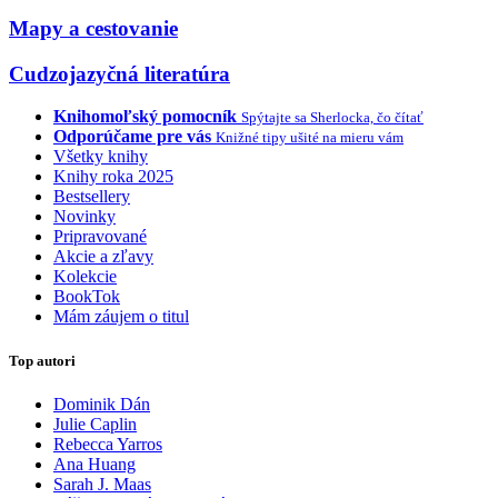
Mapy a cestovanie
Cudzojazyčná literatúra
Knihomoľský pomocník
Spýtajte sa Sherlocka, čo čítať
Odporúčame pre vás
Knižné tipy ušité na mieru vám
Všetky knihy
Knihy roka 2025
Bestsellery
Novinky
Pripravované
Akcie a zľavy
Kolekcie
BookTok
Mám záujem o titul
Top autori
Dominik Dán
Julie Caplin
Rebecca Yarros
Ana Huang
Sarah J. Maas