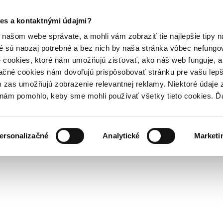
es a kontaktnými údajmi?
našom webe správate, a mohli vám zobraziť tie najlepšie tipy n
é sú naozaj potrebné a bez nich by naša stránka vôbec nefung
 cookies, ktoré nám umožňujú zisťovať, ako náš web funguje, a 
ačné cookies nám dovoľujú prispôsobovať stránku pre vašu lepši
zas umožňujú zobrazenie relevantnej reklamy. Niektoré údaje z
y nám pomohlo, keby sme mohli používať všetky tieto cookies. 
ersonalizačné
Analytické
Marketi