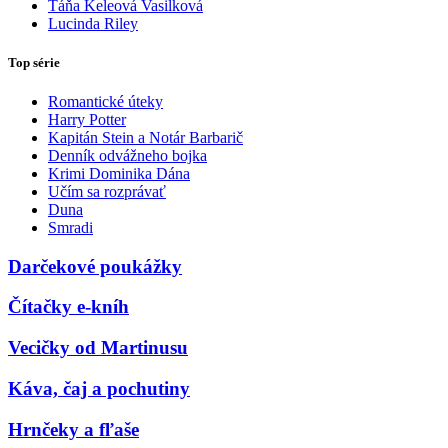
Táňa Keleová Vasilková
Lucinda Riley
Top série
Romantické úteky
Harry Potter
Kapitán Stein a Notár Barbarič
Denník odvážneho bojka
Krimi Dominika Dána
Učím sa rozprávať
Duna
Smradi
Darčekové poukážky
Čítačky e-kníh
Vecičky od Martinusu
Káva, čaj a pochutiny
Hrnčeky a fľaše