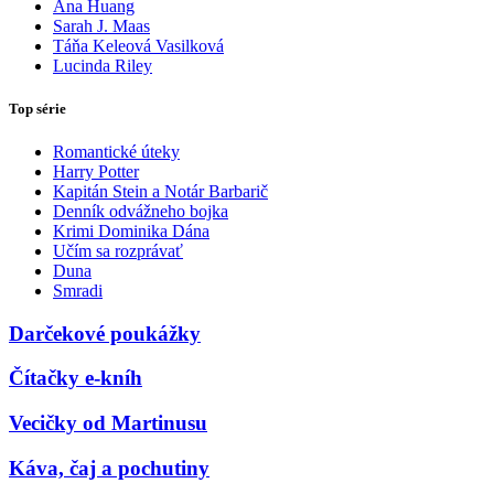
Ana Huang
Sarah J. Maas
Táňa Keleová Vasilková
Lucinda Riley
Top série
Romantické úteky
Harry Potter
Kapitán Stein a Notár Barbarič
Denník odvážneho bojka
Krimi Dominika Dána
Učím sa rozprávať
Duna
Smradi
Darčekové poukážky
Čítačky e-kníh
Vecičky od Martinusu
Káva, čaj a pochutiny