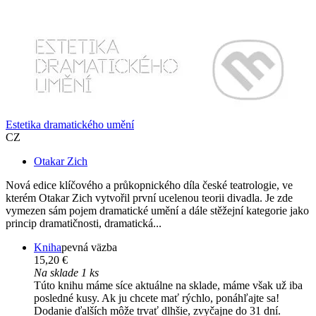
Estetika dramatického umění
CZ
Otakar Zich
Nová edice klíčového a průkopnického díla české teatrologie, ve
kterém Otakar Zich vytvořil první ucelenou teorii divadla. Je zde
vymezen sám pojem dramatické umění a dále stěžejní kategorie jako
princip dramatičnosti, dramatická...
Kniha
pevná väzba
15,20 €
Na sklade 1 ks
Túto knihu máme síce aktuálne na sklade, máme však už iba
posledné kusy. Ak ju chcete mať rýchlo, ponáhľajte sa!
Dodanie ďalších môže trvať dlhšie, zvyčajne do 31 dní.