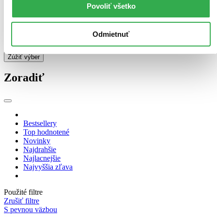
William Morrow (6 titulov)
William Morrow
6
Povoliť všetko
Ďalšie možnosti
Väzba
Odmietnuť
pevná väzba (1041 titulov)
pevná väzba
1041
Zúžiť výber
Zoradiť
Bestsellery
Top hodnotené
Novinky
Najdrahšie
Najlacnejšie
Najvyššia zľava
Použité filtre
Zrušiť filtre
S pevnou väzbou