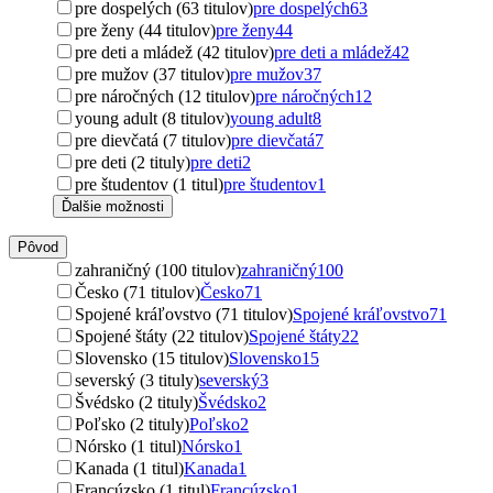
pre dospelých (63 titulov)
pre dospelých
63
pre ženy (44 titulov)
pre ženy
44
pre deti a mládež (42 titulov)
pre deti a mládež
42
pre mužov (37 titulov)
pre mužov
37
pre náročných (12 titulov)
pre náročných
12
young adult (8 titulov)
young adult
8
pre dievčatá (7 titulov)
pre dievčatá
7
pre deti (2 tituly)
pre deti
2
pre študentov (1 titul)
pre študentov
1
Ďalšie možnosti
Pôvod
zahraničný (100 titulov)
zahraničný
100
Česko (71 titulov)
Česko
71
Spojené kráľovstvo (71 titulov)
Spojené kráľovstvo
71
Spojené štáty (22 titulov)
Spojené štáty
22
Slovensko (15 titulov)
Slovensko
15
severský (3 tituly)
severský
3
Švédsko (2 tituly)
Švédsko
2
Poľsko (2 tituly)
Poľsko
2
Nórsko (1 titul)
Nórsko
1
Kanada (1 titul)
Kanada
1
Francúzsko (1 titul)
Francúzsko
1