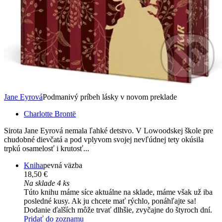
Jane Eyrová
Podmanivý príbeh lásky v novom preklade
Charlotte Brontë
Sirota Jane Eyrová nemala ľahké detstvo. V Lowoodskej škole pre
chudobné dievčatá a pod vplyvom svojej nevľúdnej tety okúsila
trpkú osamelosť i krutosť...
Kniha
pevná väzba
18,50 €
Na sklade 4 ks
Túto knihu máme síce aktuálne na sklade, máme však už iba
posledné kusy. Ak ju chcete mať rýchlo, ponáhľajte sa!
Dodanie ďalších môže trvať dlhšie, zvyčajne do štyroch dní.
Pridať do zoznamu