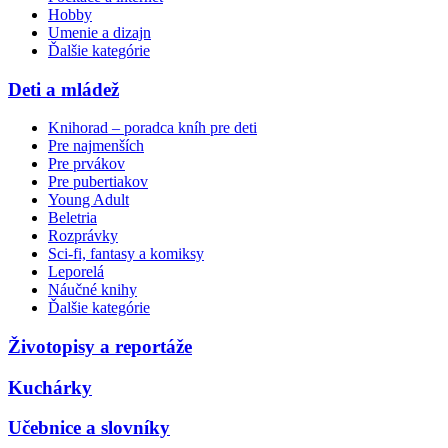
Hobby
Umenie a dizajn
Ďalšie kategórie
Deti a mládež
Knihorad – poradca kníh pre deti
Pre najmenších
Pre prvákov
Pre pubertiakov
Young Adult
Beletria
Rozprávky
Sci-fi, fantasy a komiksy
Leporelá
Náučné knihy
Ďalšie kategórie
Životopisy a reportáže
Kuchárky
Učebnice a slovníky