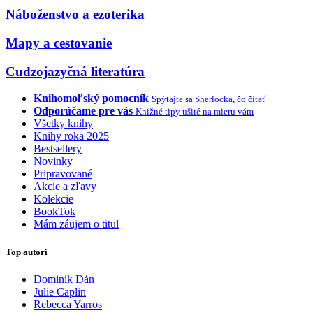
Náboženstvo a ezoterika
Mapy a cestovanie
Cudzojazyčná literatúra
Knihomoľský pomocník
Spýtajte sa Sherlocka, čo čítať
Odporúčame pre vás
Knižné tipy ušité na mieru vám
Všetky knihy
Knihy roka 2025
Bestsellery
Novinky
Pripravované
Akcie a zľavy
Kolekcie
BookTok
Mám záujem o titul
Top autori
Dominik Dán
Julie Caplin
Rebecca Yarros