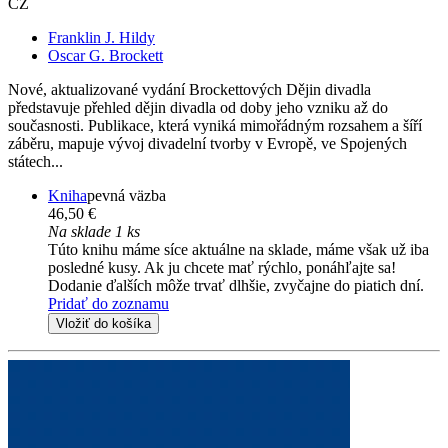
CZ
Franklin J. Hildy
Oscar G. Brockett
Nové, aktualizované vydání Brockettových Dějin divadla
představuje přehled dějin divadla od doby jeho vzniku až do
současnosti. Publikace, která vyniká mimořádným rozsahem a šíří
záběru, mapuje vývoj divadelní tvorby v Evropě, ve Spojených
státech...
Kniha
pevná väzba
46,50 €
Na sklade 1 ks
Túto knihu máme síce aktuálne na sklade, máme však už iba
posledné kusy. Ak ju chcete mať rýchlo, ponáhľajte sa!
Dodanie ďalších môže trvať dlhšie, zvyčajne do piatich dní.
Pridať do zoznamu
Vložiť do košíka