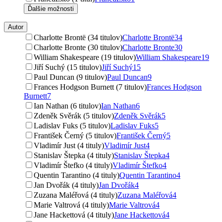
Ďalšie možnosti
Autor
Charlotte Brontë (34 titulov)
Charlotte Brontë
34
Charlotte Bronte (30 titulov)
Charlotte Bronte
30
William Shakespeare (19 titulov)
William Shakespeare
19
Jiří Suchý (15 titulov)
Jiří Suchý
15
Paul Duncan (9 titulov)
Paul Duncan
9
Frances Hodgson Burnett (7 titulov)
Frances Hodgson
Burnett
7
Ian Nathan (6 titulov)
Ian Nathan
6
Zdeněk Svěrák (5 titulov)
Zdeněk Svěrák
5
Ladislav Fuks (5 titulov)
Ladislav Fuks
5
František Černý (5 titulov)
František Černý
5
Vladimír Just (4 tituly)
Vladimír Just
4
Stanislav Štepka (4 tituly)
Stanislav Štepka
4
Vladimír Štefko (4 tituly)
Vladimír Štefko
4
Quentin Tarantino (4 tituly)
Quentin Tarantino
4
Jan Dvořák (4 tituly)
Jan Dvořák
4
Zuzana Maléřová (4 tituly)
Zuzana Maléřová
4
Marie Valtrová (4 tituly)
Marie Valtrová
4
Jane Hackettová (4 tituly)
Jane Hackettová
4