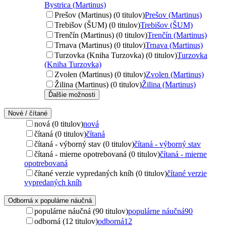
Bystrica (Martinus)
Prešov (Martinus) (0 titulov)
Prešov (Martinus)
Trebišov (ŠUM) (0 titulov)
Trebišov (ŠUM)
Trenčín (Martinus) (0 titulov)
Trenčín (Martinus)
Trnava (Martinus) (0 titulov)
Trnava (Martinus)
Turzovka (Kniha Turzovka) (0 titulov)
Turzovka
(Kniha Turzovka)
Zvolen (Martinus) (0 titulov)
Zvolen (Martinus)
Žilina (Martinus) (0 titulov)
Žilina (Martinus)
Ďalšie možnosti
Nové / čítané
nová (0 titulov)
nová
čítaná (0 titulov)
čítaná
čítaná - výborný stav (0 titulov)
čítaná - výborný stav
čítaná - mierne opotrebovaná (0 titulov)
čítaná - mierne
opotrebovaná
čítané verzie vypredaných kníh (0 titulov)
čítané verzie
vypredaných kníh
Odborná x populárne náučná
populárne náučná (90 titulov)
populárne náučná
90
odborná (12 titulov)
odborná
12