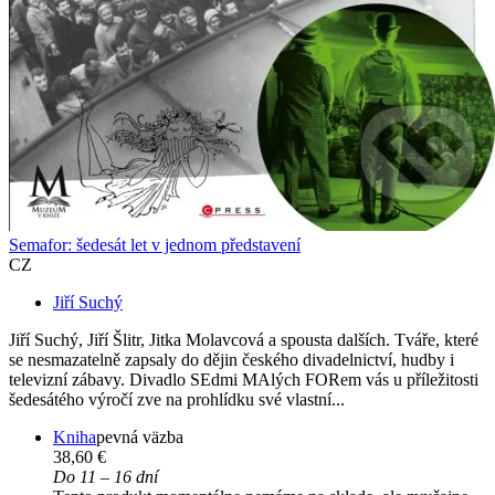
Semafor: šedesát let v jednom představení
CZ
Jiří Suchý
Jiří Suchý, Jiří Šlitr, Jitka Molavcová a spousta dalších. Tváře, které
se nesmazatelně zapsaly do dějin českého divadelnictví, hudby i
televizní zábavy. Divadlo SEdmi MAlých FORem vás u příležitosti
šedesátého výročí zve na prohlídku své vlastní...
Kniha
pevná väzba
38,60 €
Do 11 – 16 dní