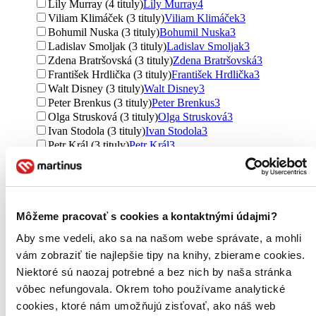
Lily Murray (4 tituly)
Lily Murray
4
Viliam Klimáček (3 tituly)
Viliam Klimáček
3
Bohumil Nuska (3 tituly)
Bohumil Nuska
3
Ladislav Smoljak (3 tituly)
Ladislav Smoljak
3
Zdena Bratršovská (3 tituly)
Zdena Bratršovská
3
František Hrdlička (3 tituly)
František Hrdlička
3
Walt Disney (3 tituly)
Walt Disney
3
Peter Brenkus (3 tituly)
Peter Brenkus
3
Olga Strusková (3 tituly)
Olga Strusková
3
Ivan Stodola (3 tituly)
Ivan Stodola
3
Petr Král (3 tituly)
Petr Král
3
Ďalšie možnosti
Vydavateľstvo
Divadelný ústav (40 titulov)
Divadelný ústav
40
Routledge (33 titulov)
Routledge
33
Môžeme pracovať s cookies a kontaktnými údajmi?
Titan Books (29 titulov)
Titan Books
29
Aby sme vedeli, ako sa na našom webe správate, a mohli
HarperCollins (25 titulov)
HarperCollins
25
vám zobraziť tie najlepšie tipy na knihy, zbierame cookies.
Academia (18 titulov)
Academia
18
Simon & Schuster (15 titulov)
Simon & Schuster
15
Niektoré sú naozaj potrebné a bez nich by naša stránka
Karolinum (14 titulov)
Karolinum
14
vôbec nefungovala. Okrem toho používame analytické
Insight (13 titulov)
Insight
13
cookies, ktoré nám umožňujú zisťovať, ako náš web
Divadelní ústav (13 titulov)
Divadelní ústav
13