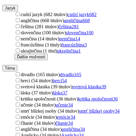
Jazyk
cudzí jazyk (682 titulov)
cudzí jazyk
682
angličtina (668 titulov)
angličtina
668
čeština (281 titulov)
čeština
281
slovenčina (100 titulov)
slovenčina
100
nemčina (14 titulov)
nemčina
14
francúzština (3 tituly)
francúzština
3
ukrajinčina (1 titul)
ukrajinčina
1
Ďalšie možnosti
Téma
divadlo (165 titulov)
divadlo
165
herci (54 titulov)
herci
54
svetová klasika (39 titulov)
svetová klasika
39
láska (37 titulov)
láska
37
kritika spoločnosti (36 titulov)
kritika spoločnosti
36
učenie (34 titulov)
učenie
34
smrť blízkej osoby (34 titulov)
smrť blízkej osoby
34
emócie (34 titulov)
emócie
34
čítanie (34 titulov)
čítanie
34
angličtina (34 titulov)
angličtina
34
Anglicko (34 titulov)
Anglicko
34