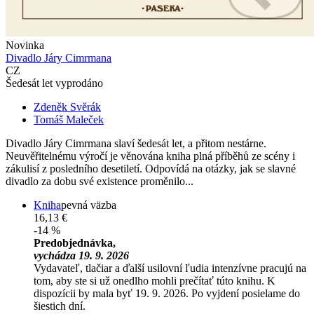
Novinka
Divadlo Járy Cimrmana
CZ
Šedesát let vyprodáno
Zdeněk Svěrák
Tomáš Maleček
Divadlo Járy Cimrmana slaví šedesát let, a přitom nestárne.
Neuvěřitelnému výročí je věnována kniha plná příběhů ze scény i
zákulisí z posledního desetiletí. Odpovídá na otázky, jak se slavné
divadlo za dobu své existence proměnilo...
Kniha
pevná väzba
16,13 €
-14 %
Predobjednávka,
vychádza 19. 9. 2026
Vydavateľ, tlačiar a ďalší usilovní ľudia intenzívne pracujú na
tom, aby ste si už onedlho mohli prečítať túto knihu. K
dispozícii by mala byť 19. 9. 2026. Po vyjdení posielame do
šiestich dní.