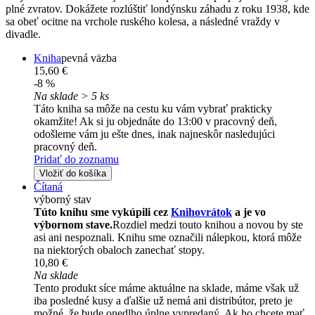
plné zvratov. Dokážete rozlúštiť londýnsku záhadu z roku 1938, kde
sa obeť ocitne na vrchole ruského kolesa, a následné vraždy v
divadle.
Kniha
pevná väzba
15,60 €
-8 %
Na sklade > 5 ks
Táto kniha sa môže na cestu ku vám vybrať prakticky
okamžite! Ak si ju objednáte do 13:00 v pracovný deň,
odošleme vám ju ešte dnes, inak najneskôr nasledujúci
pracovný deň.
Pridať do zoznamu
Vložiť do košíka
Čítaná
výborný stav
Túto knihu sme vykúpili cez
Knihovrátok
a je vo
výbornom stave.
Rozdiel medzi touto knihou a novou by ste
asi ani nespoznali. Knihu sme označili nálepkou, ktorá môže
na niektorých obaloch zanechať stopy.
10,80 €
Na sklade
Tento produkt síce máme aktuálne na sklade, máme však už
iba posledné kusy a ďalšie už nemá ani distribútor, preto je
možné, že bude onedlho úplne vypredaný. Ak ho chcete mať,