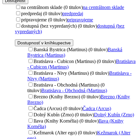
Dostupnosť
na centrálnom sklade (0 titulov)
na centrálnom sklade
predpredaj (0 titulov)
predpredaj
pripravujeme (0 titulov)
pripravujeme
dostupná (bez vypredaných) (0 titulov)
dostupná (bez
vypredaných)
Dostupnosť v kníhkupectve
Banská Bystrica (Martinus) (0 titulov)
Banská
Bystrica (Martinus)
Bratislava - Cubicon (Martinus) (0 titulov)
Bratislava
- Cubicon (Martinus)
Bratislava - Nivy (Martinus) (0 titulov)
Bratislava -
Nivy (Martinus)
Bratislava - Obchodná (Martinus) (0
titulov)
Bratislava - Obchodná (Martinus)
Brezno (Knihy Brezno) (0 titulov)
Brezno (Knihy
Brezno)
Čadca (Arcus) (0 titulov)
Čadca (Arcus)
Dolný Kubín (Zrno) (0 titulov)
Dolný Kubín (Zrno)
Ilava (Knihy Kornélia) (0 titulov)
Ilava (Knihy
Kornélia)
Kežmarok (Alter ego) (0 titulov)
Kežmarok (Alter
ego)