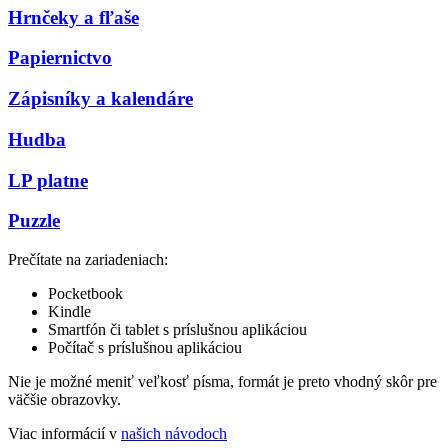
Hrnčeky a fľaše
Papiernictvo
Zápisníky a kalendáre
Hudba
LP platne
Puzzle
Prečítate na zariadeniach:
Pocketbook
Kindle
Smartfón či tablet s príslušnou aplikáciou
Počítač s príslušnou aplikáciou
Nie je možné meniť veľkosť písma, formát je preto vhodný skôr pre
väčšie obrazovky.
Viac informácií v
našich návodoch