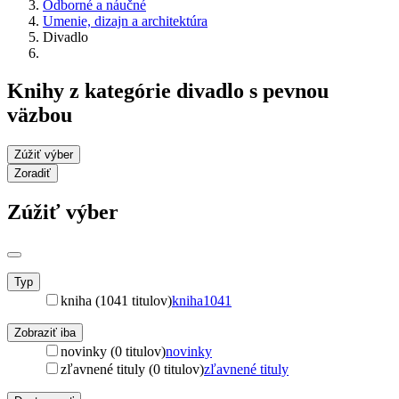
Odborné a náučné
Umenie, dizajn a architektúra
Divadlo
Knihy z kategórie divadlo s pevnou
väzbou
Zúžiť výber
Zoradiť
Zúžiť výber
Typ
kniha (1041 titulov)
kniha
1041
Zobraziť iba
novinky (0 titulov)
novinky
zľavnené tituly (0 titulov)
zľavnené tituly