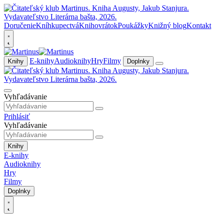
Doručenie
Kníhkupectvá
Knihovrátok
Poukážky
Knižný blog
Kontakt
E-knihy
Audioknihy
Hry
Filmy
Knihy
Doplnky
Vyhľadávanie
Prihlásiť
Vyhľadávanie
Knihy
E-knihy
Audioknihy
Hry
Filmy
Doplnky