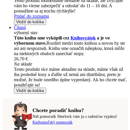
Tento produkt momentálne nemáme na sklade, ale zvyčajne
vám ho vieme zabezpečiť a odoslať do 11 – 16 dní. A
posnažíme sa aj trochu rýchlejšie!
Pridať do zoznamu
Vložiť do košíka
Čítaná
výborný stav
Túto knihu sme vykúpili cez
Knihovrátok
a je vo
výbornom stave.
Rozdiel medzi touto knihou a novou by ste
asi ani nespoznali. Knihu sme označili nálepkou, ktorá môže
na niektorých obaloch zanechať stopy.
26,70 €
Na sklade
Tento produkt síce máme aktuálne na sklade, máme však už
iba posledné kusy a ďalšie už nemá ani distribútor, preto je
možné, že bude onedlho úplne vypredaný. Ak ho chcete mať,
ponáhľajte sa!
Vložiť do košíka
Chcete poradiť knihu?
Náš pomocník Sherlock vám ju s radosťou vypátra!
Knihomoľský pomocník