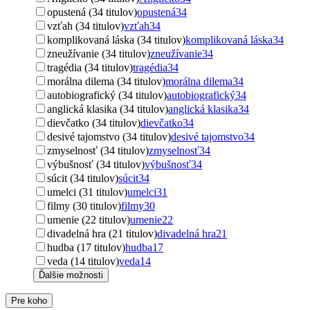
opustená (34 titulov)
opustená
34
vzťah (34 titulov)
vzťah
34
komplikovaná láska (34 titulov)
komplikovaná láska
34
zneužívanie (34 titulov)
zneužívanie
34
tragédia (34 titulov)
tragédia
34
morálna dilema (34 titulov)
morálna dilema
34
autobiografický (34 titulov)
autobiografický
34
anglická klasika (34 titulov)
anglická klasika
34
dievčatko (34 titulov)
dievčatko
34
desivé tajomstvo (34 titulov)
desivé tajomstvo
34
zmyselnosť (34 titulov)
zmyselnosť
34
výbušnosť (34 titulov)
výbušnosť
34
súcit (34 titulov)
súcit
34
umelci (31 titulov)
umelci
31
filmy (30 titulov)
filmy
30
umenie (22 titulov)
umenie
22
divadelná hra (21 titulov)
divadelná hra
21
hudba (17 titulov)
hudba
17
veda (14 titulov)
veda
14
Ďalšie možnosti
Pre koho