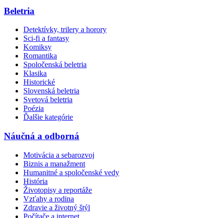
Beletria
Detektívky, trilery a horory
Sci-fi a fantasy
Komiksy
Romantika
Spoločenská beletria
Klasika
Historické
Slovenská beletria
Svetová beletria
Poézia
Ďalšie kategórie
Náučná a odborná
Motivácia a sebarozvoj
Biznis a manažment
Humanitné a spoločenské vedy
História
Životopisy a reportáže
Vzťahy a rodina
Zdravie a životný štýl
Počítače a internet