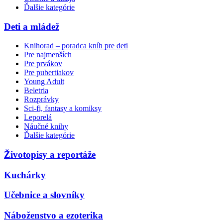
Ďalšie kategórie
Deti a mládež
Knihorad – poradca kníh pre deti
Pre najmenších
Pre prvákov
Pre pubertiakov
Young Adult
Beletria
Rozprávky
Sci-fi, fantasy a komiksy
Leporelá
Náučné knihy
Ďalšie kategórie
Životopisy a reportáže
Kuchárky
Učebnice a slovníky
Náboženstvo a ezoterika