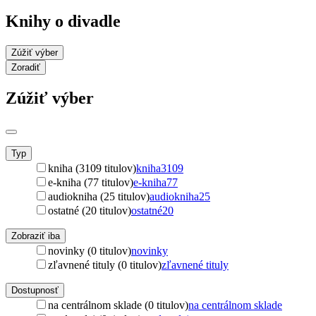
Knihy o divadle
Zúžiť výber
Zoradiť
Zúžiť výber
Typ
kniha (3109 titulov)
kniha
3109
e-kniha (77 titulov)
e-kniha
77
audiokniha (25 titulov)
audiokniha
25
ostatné (20 titulov)
ostatné
20
Zobraziť iba
novinky (0 titulov)
novinky
zľavnené tituly (0 titulov)
zľavnené tituly
Dostupnosť
na centrálnom sklade (0 titulov)
na centrálnom sklade