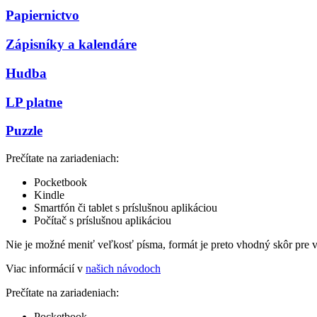
Papiernictvo
Zápisníky a kalendáre
Hudba
LP platne
Puzzle
Prečítate na zariadeniach:
Pocketbook
Kindle
Smartfón či tablet s príslušnou aplikáciou
Počítač s príslušnou aplikáciou
Nie je možné meniť veľkosť písma, formát je preto vhodný skôr pre 
Viac informácií v
našich návodoch
Prečítate na zariadeniach:
Pocketbook