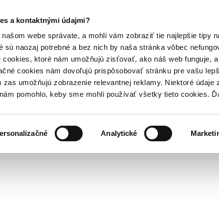
es a kontaktnými údajmi?
našom webe správate, a mohli vám zobraziť tie najlepšie tipy n
é sú naozaj potrebné a bez nich by naša stránka vôbec nefung
 cookies, ktoré nám umožňujú zisťovať, ako náš web funguje, a 
ačné cookies nám dovoľujú prispôsobovať stránku pre vašu lepši
zas umožňujú zobrazenie relevantnej reklamy. Niektoré údaje z
y nám pomohlo, keby sme mohli používať všetky tieto cookies. 
ersonalizačné
Analytické
Marketi