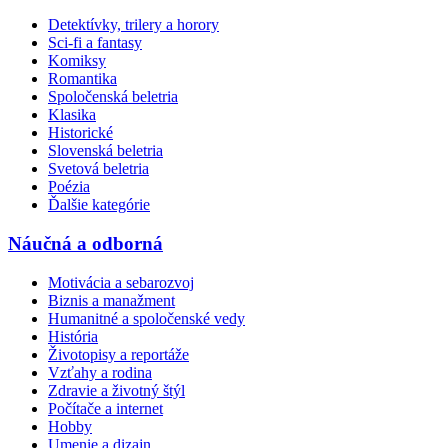
Detektívky, trilery a horory
Sci-fi a fantasy
Komiksy
Romantika
Spoločenská beletria
Klasika
Historické
Slovenská beletria
Svetová beletria
Poézia
Ďalšie kategórie
Náučná a odborná
Motivácia a sebarozvoj
Biznis a manažment
Humanitné a spoločenské vedy
História
Životopisy a reportáže
Vzťahy a rodina
Zdravie a životný štýl
Počítače a internet
Hobby
Umenie a dizajn