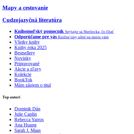
Mapy a cestovanie
Cudzojazyčná literatúra
Knihomoľský pomocník
Spýtajte sa Sherlocka, čo čítať
Odporúčame pre vás
Knižné tipy ušité na mieru vám
Všetky knihy
Knihy roka 2025
Bestsellery
Novinky
Pripravované
Akcie a zľavy
Kolekcie
BookTok
Mám záujem o titul
Top autori
Dominik Dán
Julie Caplin
Rebecca Yarros
Ana Huang
Sarah J. Maas