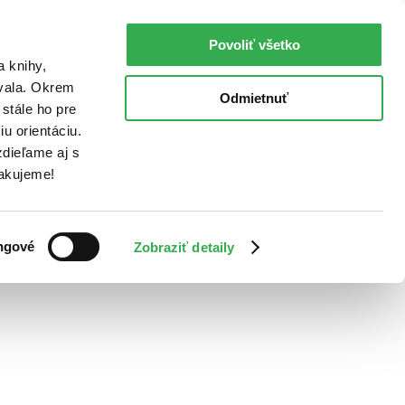
Povoliť všetko
a knihy,
ovala. Okrem
Odmietnuť
stále ho pre
u orientáciu.
dieľame aj s
Ďakujeme!
ngové
Zobraziť detaily