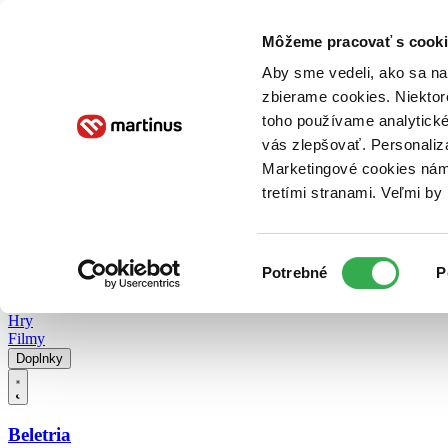
Doručenie
Kníhkupectvá
Knihovrátok
Poukážky
Knižný blog
Kontakt
Môžeme pracovať s cooki
Aby sme vedeli, ako sa na 
zbierame cookies. Niektor
E-knihy
Audioknihy
Hry
Filmy
Knihy
Doplnky
toho používame analytické
vás zlepšovať. Personaliz
Vyhľadávanie
Marketingové cookies nám 
tretími stranami. Veľmi b
Prihlásiť
Vyhľadávanie
Výber
Knihy
Potrebné
P
súhlasu
E-knihy
Audioknihy
Hry
Filmy
Doplnky
Beletria