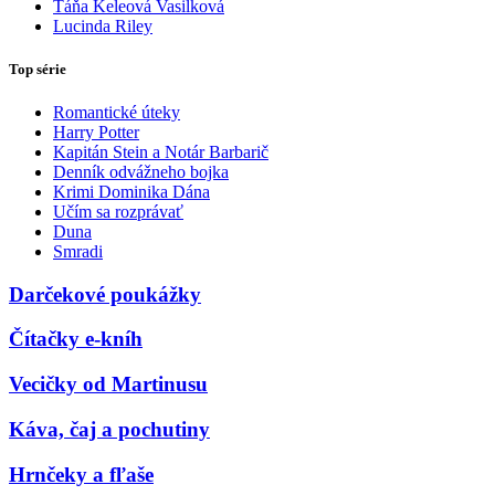
Táňa Keleová Vasilková
Lucinda Riley
Top série
Romantické úteky
Harry Potter
Kapitán Stein a Notár Barbarič
Denník odvážneho bojka
Krimi Dominika Dána
Učím sa rozprávať
Duna
Smradi
Darčekové poukážky
Čítačky e-kníh
Vecičky od Martinusu
Káva, čaj a pochutiny
Hrnčeky a fľaše