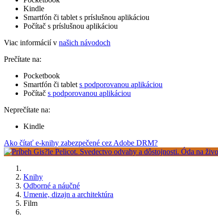
Kindle
Smartfón či tablet s príslušnou aplikáciou
Počítač s príslušnou aplikáciou
Viac informácií v
našich návodoch
Prečítate na:
Pocketbook
Smartfón či tablet
s podporovanou aplikáciou
Počítač
s podporovanou aplikáciou
Neprečítate na:
Kindle
Ako čítať e-knihy zabezpečené cez Adobe DRM?
Knihy
Odborné a náučné
Umenie, dizajn a architektúra
Film