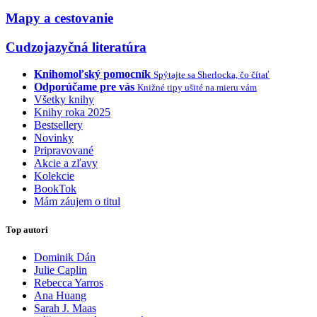
Mapy a cestovanie
Cudzojazyčná literatúra
Knihomoľský pomocník
Spýtajte sa Sherlocka, čo čítať
Odporúčame pre vás
Knižné tipy ušité na mieru vám
Všetky knihy
Knihy roka 2025
Bestsellery
Novinky
Pripravované
Akcie a zľavy
Kolekcie
BookTok
Mám záujem o titul
Top autori
Dominik Dán
Julie Caplin
Rebecca Yarros
Ana Huang
Sarah J. Maas