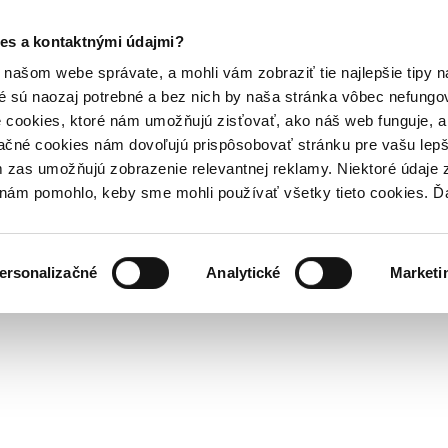
es a kontaktnými údajmi?
našom webe správate, a mohli vám zobraziť tie najlepšie tipy n
é sú naozaj potrebné a bez nich by naša stránka vôbec nefung
 cookies, ktoré nám umožňujú zisťovať, ako náš web funguje, a 
ačné cookies nám dovoľujú prispôsobovať stránku pre vašu lepši
zas umožňujú zobrazenie relevantnej reklamy. Niektoré údaje z
y nám pomohlo, keby sme mohli používať všetky tieto cookies. 
ersonalizačné
Analytické
Marketi