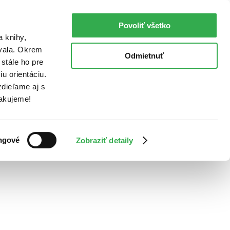
Povoliť všetko
a knihy,
ovala. Okrem
Odmietnuť
stále ho pre
u orientáciu.
dieľame aj s
Ďakujeme!
ngové
Zobraziť detaily