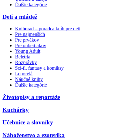
Ďalšie kategórie
Deti a mládež
Knihorad – poradca kníh pre deti
Pre najmenších
Pre prvákov
Pre pubertiakov
Young Adult
Beletria
Rozprávky
Sci-fi, fantasy a komiksy
Leporelá
Náučné knihy
Ďalšie kategórie
Životopisy a reportáže
Kuchárky
Učebnice a slovníky
Náboženstvo a ezoterika