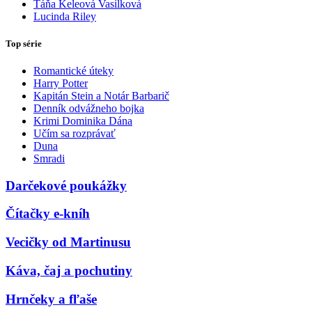
Táňa Keleová Vasilková
Lucinda Riley
Top série
Romantické úteky
Harry Potter
Kapitán Stein a Notár Barbarič
Denník odvážneho bojka
Krimi Dominika Dána
Učím sa rozprávať
Duna
Smradi
Darčekové poukážky
Čítačky e-kníh
Vecičky od Martinusu
Káva, čaj a pochutiny
Hrnčeky a fľaše