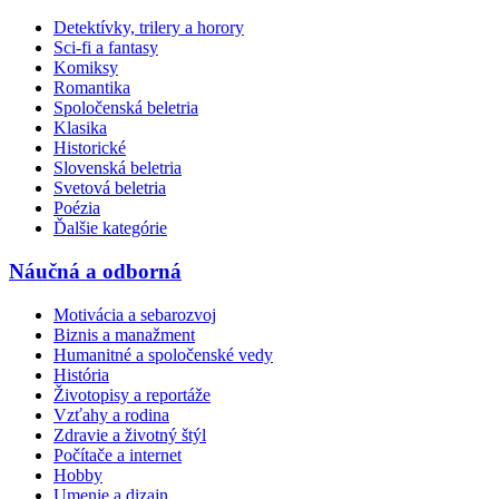
Detektívky, trilery a horory
Sci-fi a fantasy
Komiksy
Romantika
Spoločenská beletria
Klasika
Historické
Slovenská beletria
Svetová beletria
Poézia
Ďalšie kategórie
Náučná a odborná
Motivácia a sebarozvoj
Biznis a manažment
Humanitné a spoločenské vedy
História
Životopisy a reportáže
Vzťahy a rodina
Zdravie a životný štýl
Počítače a internet
Hobby
Umenie a dizajn