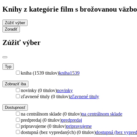
Knihy z kategórie film s brožovanou väzb
Zúžiť výber
Zoradiť
Zúžiť výber
Typ
kniha (1539 titulov)
kniha
1539
Zobraziť iba
novinky (0 titulov)
novinky
zľavnené tituly (0 titulov)
zľavnené tituly
Dostupnosť
na centrálnom sklade (0 titulov)
na centrálnom sklade
predpredaj (0 titulov)
predpredaj
pripravujeme (0 titulov)
pripravujeme
dostupná (bez vypredaných) (0 titulov)
dostupná (bez vypre