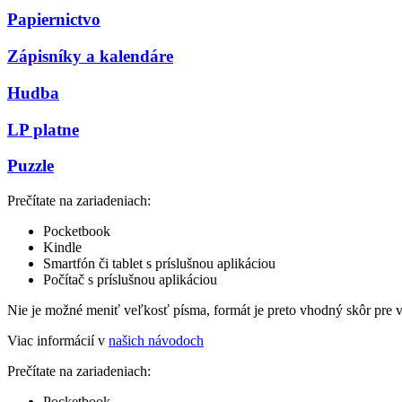
Papiernictvo
Zápisníky a kalendáre
Hudba
LP platne
Puzzle
Prečítate na zariadeniach:
Pocketbook
Kindle
Smartfón či tablet s príslušnou aplikáciou
Počítač s príslušnou aplikáciou
Nie je možné meniť veľkosť písma, formát je preto vhodný skôr pre 
Viac informácií v
našich návodoch
Prečítate na zariadeniach:
Pocketbook