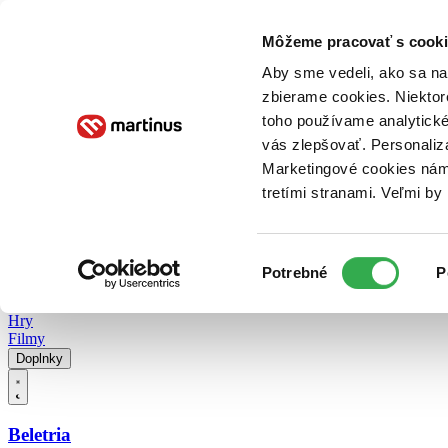
Doručenie
Kníhkupectvá
Knihovrátok
Poukážky
Knižný blog
Kontakt
Môžeme pracovať s cooki
Aby sme vedeli, ako sa na 
zbierame cookies. Niektor
E-knihy
Audioknihy
Hry
Filmy
Knihy
Doplnky
toho používame analytické
vás zlepšovať. Personaliz
Vyhľadávanie
Marketingové cookies nám 
tretími stranami. Veľmi b
Prihlásiť
Vyhľadávanie
Výber
Knihy
Potrebné
P
súhlasu
E-knihy
Audioknihy
Hry
Filmy
Doplnky
Beletria