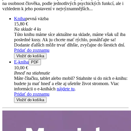
na osobnost člověka, podle jednotlivých psychických funkcí, ale i
vzhledem k jeho postavení v nejvýznamnějších...
Kniha
pevná väzba
15,80 €
Na sklade 4 ks
Túto knihu máme síce aktuálne na sklade, máme však už iba
posledné kusy. Ak ju chcete mať rýchlo, ponáhľajte sa!
Dodanie ďalších môže trvať dlhšie, zvyčajne do šiestich dní.
Pridať do zoznamu
Vložiť do košíka
E-kniha
PDF
10,00 €
Ihneď na stiahnutie
Máte čítačku, tablet alebo mobil? Stiahnite si do nich e-knihu:
budete ju mať hneď a ešte aj ušetríte život stromom. Viac
informácii o e-knihách
nájdete tu
.
Pridať do zoznamu
Vložiť do košíka