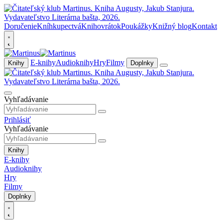
Doručenie
Kníhkupectvá
Knihovrátok
Poukážky
Knižný blog
Kontakt
E-knihy
Audioknihy
Hry
Filmy
Knihy
Doplnky
Vyhľadávanie
Prihlásiť
Vyhľadávanie
Knihy
E-knihy
Audioknihy
Hry
Filmy
Doplnky