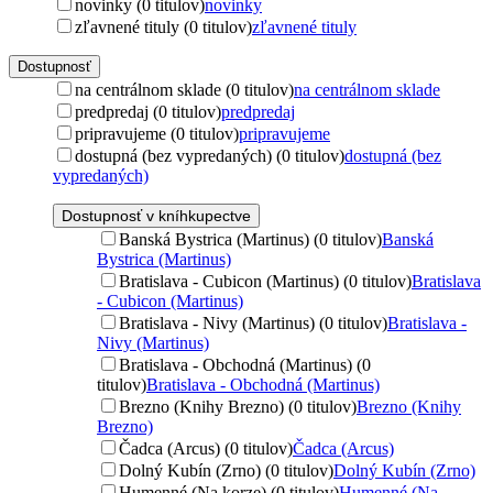
novinky (0 titulov)
novinky
zľavnené tituly (0 titulov)
zľavnené tituly
Dostupnosť
na centrálnom sklade (0 titulov)
na centrálnom sklade
predpredaj (0 titulov)
predpredaj
pripravujeme (0 titulov)
pripravujeme
dostupná (bez vypredaných) (0 titulov)
dostupná (bez
vypredaných)
Dostupnosť v kníhkupectve
Banská Bystrica (Martinus) (0 titulov)
Banská
Bystrica (Martinus)
Bratislava - Cubicon (Martinus) (0 titulov)
Bratislava
- Cubicon (Martinus)
Bratislava - Nivy (Martinus) (0 titulov)
Bratislava -
Nivy (Martinus)
Bratislava - Obchodná (Martinus) (0
titulov)
Bratislava - Obchodná (Martinus)
Brezno (Knihy Brezno) (0 titulov)
Brezno (Knihy
Brezno)
Čadca (Arcus) (0 titulov)
Čadca (Arcus)
Dolný Kubín (Zrno) (0 titulov)
Dolný Kubín (Zrno)
Humenné (Na korze) (0 titulov)
Humenné (Na