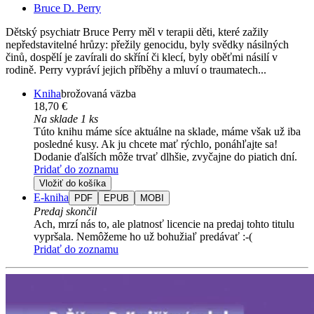
Bruce D. Perry
Dětský psychiatr Bruce Perry měl v terapii děti, které zažily
nepředstavitelné hrůzy: přežily genocidu, byly svědky násilných
činů, dospělí je zavírali do skříní či klecí, byly oběťmi násilí v
rodině. Perry vypráví jejich příběhy a mluví o traumatech...
Kniha
brožovaná väzba
18,70 €
Na sklade 1 ks
Túto knihu máme síce aktuálne na sklade, máme však už iba
posledné kusy. Ak ju chcete mať rýchlo, ponáhľajte sa!
Dodanie ďalších môže trvať dlhšie, zvyčajne do piatich dní.
Pridať do zoznamu
Vložiť do košíka
E-kniha
PDF
EPUB
MOBI
Predaj skončil
Ach, mrzí nás to, ale platnosť licencie na predaj tohto titulu
vypršala. Nemôžeme ho už bohužiaľ predávať :-(
Pridať do zoznamu