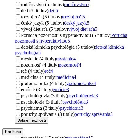
rodičovstvo (5 titulov)
rodičovstvo
5
deti (5 titulov)
deti
5
rozvoj reči (5 titulov)
rozvoj reči
5
český jazyk (5 titulov)
český jazyk
5
vývoj dieťaťa (5 titulov)
vývoj dieťaťa
5
Porucha pozornosti s hyperaktivitou (5 titulov)
Porucha
pozornosti s hyperaktivitou
5
detská klinická psychológia (5 titulov)
detská klinická
psychológia
5
myslenie (4 tituly)
myslenie
4
pozornosť (4 tituly)
pozornosť
4
reč (4 tituly)
reč
4
medicína (4 tituly)
medicína
4
grafomotorika (4 tituly)
grafomotorika
4
emócie (3 tituly)
emócie
3
psychológovia (3 tituly)
psychológovia
3
psychológia (3 tituly)
psychológia
3
psychiatria (3 tituly)
psychiatria
3
poruchy správania (3 tituly)
poruchy správania
3
Ďalšie možnosti
Pre koho