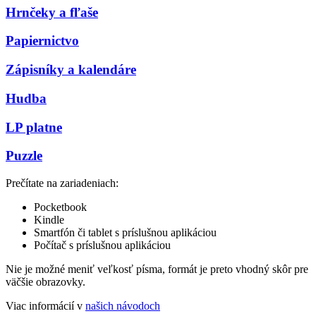
Hrnčeky a fľaše
Papiernictvo
Zápisníky a kalendáre
Hudba
LP platne
Puzzle
Prečítate na zariadeniach:
Pocketbook
Kindle
Smartfón či tablet s príslušnou aplikáciou
Počítač s príslušnou aplikáciou
Nie je možné meniť veľkosť písma, formát je preto vhodný skôr pre
väčšie obrazovky.
Viac informácií v
našich návodoch