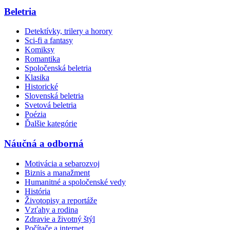
Beletria
Detektívky, trilery a horory
Sci-fi a fantasy
Komiksy
Romantika
Spoločenská beletria
Klasika
Historické
Slovenská beletria
Svetová beletria
Poézia
Ďalšie kategórie
Náučná a odborná
Motivácia a sebarozvoj
Biznis a manažment
Humanitné a spoločenské vedy
História
Životopisy a reportáže
Vzťahy a rodina
Zdravie a životný štýl
Počítače a internet