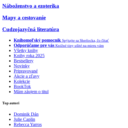
Náboženstvo a ezoterika
Mapy a cestovanie
Cudzojazyčná literatúra
Knihomoľský pomocník
Spýtajte sa Sherlocka, čo čítať
Odporúčame pre vás
Knižné tipy ušité na mieru vám
Všetky knihy
Knihy roka 2025
Bestsellery
Novinky
Pripravované
Akcie a zľavy
Kolekcie
BookTok
Mám záujem o titul
Top autori
Dominik Dán
Julie Caplin
Rebecca Yarros