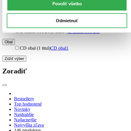
Ďalšie možnosti
Povoliť všetko
Formát
E-kniha: PDF (26 titulov)
E-kniha: PDF
26
Odmietnuť
E-kniha: EPUB (9 titulov)
E-kniha: EPUB
9
E-kniha: MOBI (9 titulov)
E-kniha: MOBI
9
Obal
CD obal (1 titul)
CD obal
1
Zúžiť výber
Zoradiť
Bestsellery
Top hodnotené
Novinky
Najdrahšie
Najlacnejšie
Najvyššia zľava
146 produktov