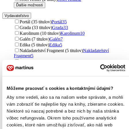
Ďalšie možnosti
Vydavateľstvo
Portál (35 titulov)
Portál
35
Grada (33 titulov)
Grada
33
Karolinum (10 titulov)
Karolinum
10
Galén (7 titulov)
Galén
7
Edika (5 titulov)
Edika
5
Nakladatelství Fragment (5 titulov)
Nakladatelství
Fragment
5
Triton (5 titulov)
Triton
5
Univerzita Karlova v Praze (4 tituly)
Univerzita Karlova v
Praze
4
Lingea (2 tituly)
Lingea
2
Vydavateľstvo F (2 tituly)
Vydavateľstvo F
2
Môžeme pracovať s cookies a kontaktnými údajmi?
Pasparta (2 tituly)
Pasparta
2
IRIS (2 tituly)
IRIS
2
Aby sme vedeli, ako sa na našom webe správate, a mohli
BELETRIS (2 tituly)
BELETRIS
2
vám zobraziť tie najlepšie tipy na knihy, zbierame cookies.
Vydavateľstvo Invocentrum (2 tituly)
Vydavateľstvo
Niektoré sú naozaj potrebné a bez nich by naša stránka
Invocentrum
2
Ikar (1 titul)
Ikar
1
vôbec nefungovala. Okrem toho používame analytické
Pragma (1 titul)
Pragma
1
cookies, ktoré nám umožňujú zisťovať, ako náš web