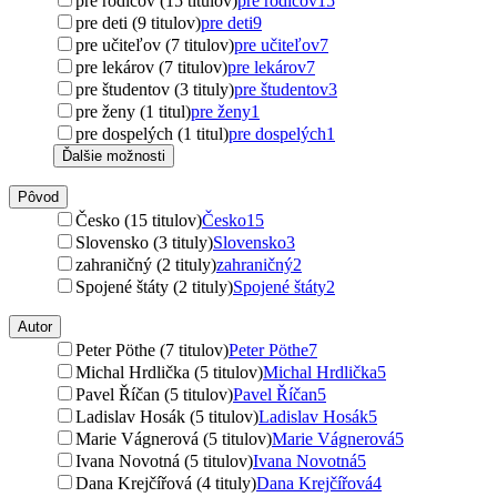
pre rodičov (15 titulov)
pre rodičov
15
pre deti (9 titulov)
pre deti
9
pre učiteľov (7 titulov)
pre učiteľov
7
pre lekárov (7 titulov)
pre lekárov
7
pre študentov (3 tituly)
pre študentov
3
pre ženy (1 titul)
pre ženy
1
pre dospelých (1 titul)
pre dospelých
1
Ďalšie možnosti
Pôvod
Česko (15 titulov)
Česko
15
Slovensko (3 tituly)
Slovensko
3
zahraničný (2 tituly)
zahraničný
2
Spojené štáty (2 tituly)
Spojené štáty
2
Autor
Peter Pöthe (7 titulov)
Peter Pöthe
7
Michal Hrdlička (5 titulov)
Michal Hrdlička
5
Pavel Říčan (5 titulov)
Pavel Říčan
5
Ladislav Hosák (5 titulov)
Ladislav Hosák
5
Marie Vágnerová (5 titulov)
Marie Vágnerová
5
Ivana Novotná (5 titulov)
Ivana Novotná
5
Dana Krejčířová (4 tituly)
Dana Krejčířová
4