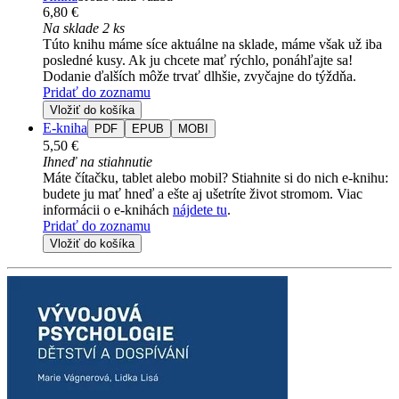
6,80 €
Na sklade 2 ks
Túto knihu máme síce aktuálne na sklade, máme však už iba
posledné kusy. Ak ju chcete mať rýchlo, ponáhľajte sa!
Dodanie ďalších môže trvať dlhšie, zvyčajne do týždňa.
Pridať do zoznamu
Vložiť do košíka
E-kniha
PDF
EPUB
MOBI
5,50 €
Ihneď na stiahnutie
Máte čítačku, tablet alebo mobil? Stiahnite si do nich e-knihu:
budete ju mať hneď a ešte aj ušetríte život stromom. Viac
informácii o e-knihách
nájdete tu
.
Pridať do zoznamu
Vložiť do košíka