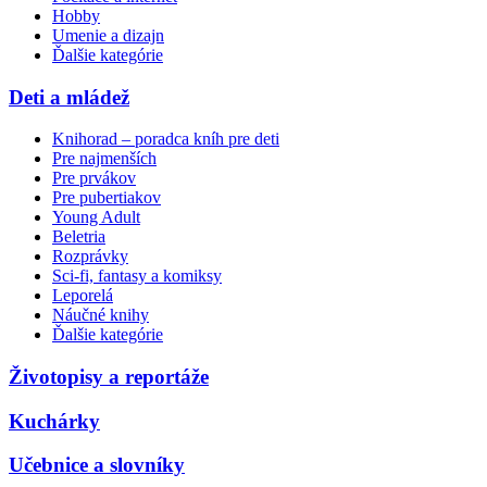
Hobby
Umenie a dizajn
Ďalšie kategórie
Deti a mládež
Knihorad – poradca kníh pre deti
Pre najmenších
Pre prvákov
Pre pubertiakov
Young Adult
Beletria
Rozprávky
Sci-fi, fantasy a komiksy
Leporelá
Náučné knihy
Ďalšie kategórie
Životopisy a reportáže
Kuchárky
Učebnice a slovníky