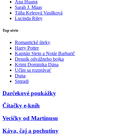
Ana Huang
Sarah J. Maas
Táňa Keleová Vasilková
Lucinda Riley
Top série
Romantické úteky
Harry Potter
Kapitán Stein a Notár Barbarič
Denník odvážneho bojka
Krimi Dominika Dána
Učím sa rozprávať
Duna
Smradi
Darčekové poukážky
Čítačky e-kníh
Vecičky od Martinusu
Káva, čaj a pochutiny