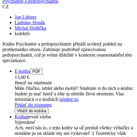
Psychiatrie a pedopsychiatrie
CZ
Jan Libiger
Ladislav Hosák
Michal Hrdlička
kolektív
Kniha Psychiatrie a pedopsychiatrie přináší ucelený pohled na
problematiku oboru. Zahrnuje podrobně zpracovanou
pedopsychiatrii, což je velmi důležité v kontextu osamostatnění této
specializace.
E-kniha
PDF
13,00 €
Ihneď na stiahnutie
Máte čítačku, tablet alebo mobil? Stiahnite si do nich e-knihu:
budete ju mať hneď a ešte aj ušetríte život stromom. Viac
informácii o e-knihách
nájdete tu
.
Pridať do zoznamu
Vložiť do košíka
Kniha
pevná väzba
Vypredané
Ach, mrzí nás to, z tejto knihy sa už predali všetky výtlačky a
nemáme ju na sklade my ani vydavateľ :( Teoreticky však