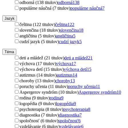
odborná (138 titulov)
odborná
138
populárne náučná (7 titulov)
populárne náučná
7
Jazyk
čeština (122 titulov)
čeština
122
slovenčina (18 titulov)
slovenčina
18
angličtina (5 titulov)
angličtina
5
cudzí jazyk (5 titulov)
cudzí jazyk
5
Téma
deti a mládež (21 titulov)
deti a mládež
21
výchova (17 titulov)
výchova
17
výchova detí (15 titulov)
výchova detí
15
autizmus (14 titulov)
autizmus
14
choroby (13 titulov)
choroby
13
poruchy učenia (11 titulov)
poruchy učenia
11
Aspergerov syndróm (10 titulov)
Aspergerov syndróm
10
rodina (9 titulov)
rodina
9
logopédia (9 titulov)
logopédia
9
psychoterapia (8 titulov)
psychoterapia
8
diagnostika (7 titulov)
diagnostika
7
spoločnosť (6 titulov)
spoločnosť
6
vzdelávanie (6 titulov)
vzdelávanie
6