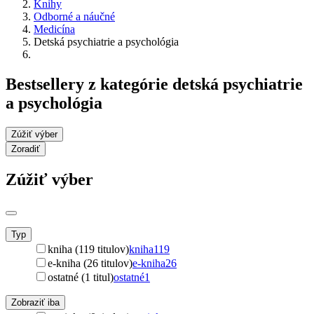
Knihy
Odborné a náučné
Medicína
Detská psychiatrie a psychológia
Bestsellery z kategórie detská psychiatrie
a psychológia
Zúžiť výber
Zoradiť
Zúžiť výber
Typ
kniha (119 titulov)
kniha
119
e-kniha (26 titulov)
e-kniha
26
ostatné (1 titul)
ostatné
1
Zobraziť iba