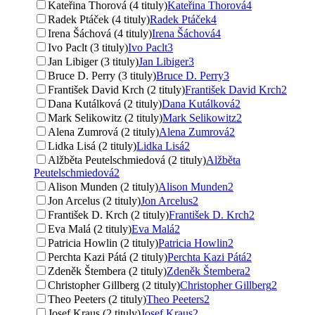
Kateřina Thorová (4 tituly)
Kateřina Thorová
4
Radek Ptáček (4 tituly)
Radek Ptáček
4
Irena Šáchová (4 tituly)
Irena Šáchová
4
Ivo Paclt (3 tituly)
Ivo Paclt
3
Jan Libiger (3 tituly)
Jan Libiger
3
Bruce D. Perry (3 tituly)
Bruce D. Perry
3
František David Krch (2 tituly)
František David Krch
2
Dana Kutálková (2 tituly)
Dana Kutálková
2
Mark Selikowitz (2 tituly)
Mark Selikowitz
2
Alena Zumrová (2 tituly)
Alena Zumrová
2
Lidka Lisá (2 tituly)
Lidka Lisá
2
Alžběta Peutelschmiedová (2 tituly)
Alžběta
Peutelschmiedová
2
Alison Munden (2 tituly)
Alison Munden
2
Jon Arcelus (2 tituly)
Jon Arcelus
2
František D. Krch (2 tituly)
František D. Krch
2
Eva Malá (2 tituly)
Eva Malá
2
Patricia Howlin (2 tituly)
Patricia Howlin
2
Perchta Kazi Pátá (2 tituly)
Perchta Kazi Pátá
2
Zdeněk Štembera (2 tituly)
Zdeněk Štembera
2
Christopher Gillberg (2 tituly)
Christopher Gillberg
2
Theo Peeters (2 tituly)
Theo Peeters
2
Josef Kraus (2 tituly)
Josef Kraus
2