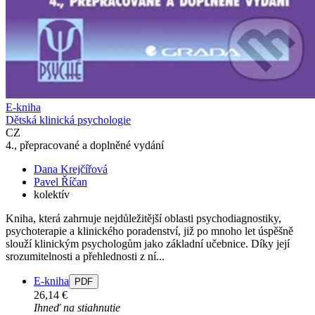
E-kniha
Dětská klinická psychologie
CZ
4., přepracované a doplněné vydání
Dana Krejčířová
Pavel Říčan
kolektív
Kniha, která zahrnuje nejdůležitější oblasti psychodiagnostiky,
psychoterapie a klinického poradenství, již po mnoho let úspěšně
slouží klinickým psychologům jako základní učebnice. Díky její
srozumitelnosti a přehlednosti z ní...
E-kniha
PDF
26,14 €
Ihneď na stiahnutie