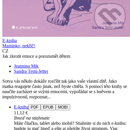
E-kniha
Maminko, nekřič!
CZ
Jak zkrotit emoce a porozumět dětem
Jeannina Mik
Sandra Temi-Jetter
Sotva vás někdo dokáže rozčílit tak jako vaše vlastní dítě. Jako
matka reagujete často jinak, než byste chtěla. S pomocí této knihy se
naučíte zacházet se svými emocemi, vypořádat se s hněvem a
impulzivností, rozpoznat...
E-kniha
PDF
EPUB
MOBI
11,12 €
Ihneď na stiahnutie
Máte čítačku, tablet alebo mobil? Stiahnite si do nich e-knihu:
budete ju mať hneď a ešte aj ušetríte život stromom. Viac