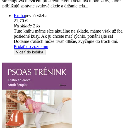
strečingových cvičení prostredníctvom detailných obrázkov, ktoré
približujú správne svalové akcie a držanie tela...
Kniha
pevná väzba
21,70 €
Na sklade 2 ks
Túto knihu máme síce aktuálne na sklade, máme však už iba
posledné kusy. Ak ju chcete mať rýchlo, ponáhľajte sa!
Dodanie ďalších môže trvať dlhšie, zvyčajne do troch dní.
Pridať do zoznamu
Vložiť do košíka