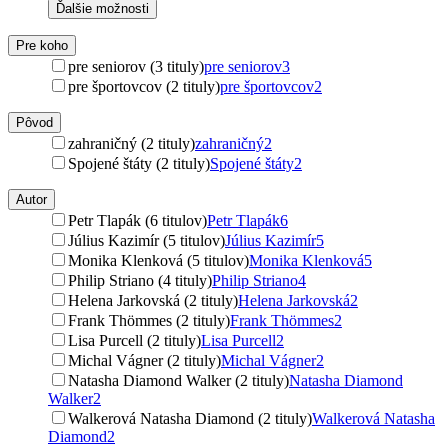
Ďalšie možnosti
Pre koho
pre seniorov (3 tituly)
pre seniorov
3
pre športovcov (2 tituly)
pre športovcov
2
Pôvod
zahraničný (2 tituly)
zahraničný
2
Spojené štáty (2 tituly)
Spojené štáty
2
Autor
Petr Tlapák (6 titulov)
Petr Tlapák
6
Július Kazimír (5 titulov)
Július Kazimír
5
Monika Klenková (5 titulov)
Monika Klenková
5
Philip Striano (4 tituly)
Philip Striano
4
Helena Jarkovská (2 tituly)
Helena Jarkovská
2
Frank Thömmes (2 tituly)
Frank Thömmes
2
Lisa Purcell (2 tituly)
Lisa Purcell
2
Michal Vágner (2 tituly)
Michal Vágner
2
Natasha Diamond Walker (2 tituly)
Natasha Diamond
Walker
2
Walkerová Natasha Diamond (2 tituly)
Walkerová Natasha
Diamond
2