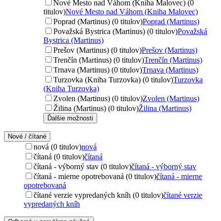
Nové Mesto nad Váhom (Kniha Malovec) (0
titulov)
Nové Mesto nad Váhom (Kniha Malovec)
Poprad (Martinus) (0 titulov)
Poprad (Martinus)
Považská Bystrica (Martinus) (0 titulov)
Považská
Bystrica (Martinus)
Prešov (Martinus) (0 titulov)
Prešov (Martinus)
Trenčín (Martinus) (0 titulov)
Trenčín (Martinus)
Trnava (Martinus) (0 titulov)
Trnava (Martinus)
Turzovka (Kniha Turzovka) (0 titulov)
Turzovka
(Kniha Turzovka)
Zvolen (Martinus) (0 titulov)
Zvolen (Martinus)
Žilina (Martinus) (0 titulov)
Žilina (Martinus)
Ďalšie možnosti
Nové / čítané
nová (0 titulov)
nová
čítaná (0 titulov)
čítaná
čítaná - výborný stav (0 titulov)
čítaná - výborný stav
čítaná - mierne opotrebovaná (0 titulov)
čítaná - mierne
opotrebovaná
čítané verzie vypredaných kníh (0 titulov)
čítané verzie
vypredaných kníh