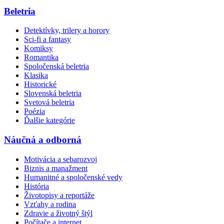
Beletria
Detektívky, trilery a horory
Sci-fi a fantasy
Komiksy
Romantika
Spoločenská beletria
Klasika
Historické
Slovenská beletria
Svetová beletria
Poézia
Ďalšie kategórie
Náučná a odborná
Motivácia a sebarozvoj
Biznis a manažment
Humanitné a spoločenské vedy
História
Životopisy a reportáže
Vzťahy a rodina
Zdravie a životný štýl
Počítače a internet