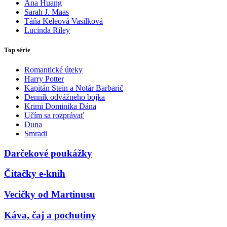
Ana Huang
Sarah J. Maas
Táňa Keleová Vasilková
Lucinda Riley
Top série
Romantické úteky
Harry Potter
Kapitán Stein a Notár Barbarič
Denník odvážneho bojka
Krimi Dominika Dána
Učím sa rozprávať
Duna
Smradi
Darčekové poukážky
Čítačky e-kníh
Vecičky od Martinusu
Káva, čaj a pochutiny