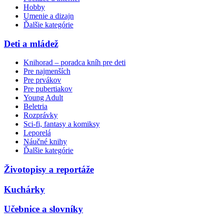
Hobby
Umenie a dizajn
Ďalšie kategórie
Deti a mládež
Knihorad – poradca kníh pre deti
Pre najmenších
Pre prvákov
Pre pubertiakov
Young Adult
Beletria
Rozprávky
Sci-fi, fantasy a komiksy
Leporelá
Náučné knihy
Ďalšie kategórie
Životopisy a reportáže
Kuchárky
Učebnice a slovníky