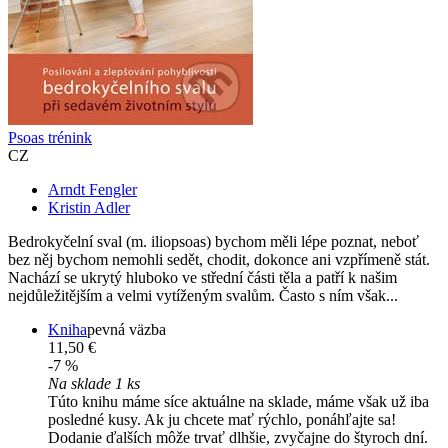
Psoas trénink
CZ
Arndt Fengler
Kristin Adler
Bedrokyčelní sval (m. iliopsoas) bychom měli lépe poznat, neboť
bez něj bychom nemohli sedět, chodit, dokonce ani vzpřímeně stát.
Nachází se ukrytý hluboko ve střední části těla a patří k našim
nejdůležitějším a velmi vytíženým svalům. Často s ním však...
Kniha
pevná väzba
11,50 €
-7 %
Na sklade 1 ks
Túto knihu máme síce aktuálne na sklade, máme však už iba
posledné kusy. Ak ju chcete mať rýchlo, ponáhľajte sa!
Dodanie ďalších môže trvať dlhšie, zvyčajne do štyroch dní.