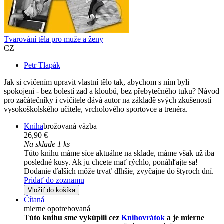
Tvarování těla pro muže a ženy
CZ
Petr Tlapák
Jak si cvičením upravit vlastní tělo tak, abychom s ním byli
spokojeni - bez bolestí zad a kloubů, bez přebytečného tuku? Návod
pro začátečníky i cvičitele dává autor na základě svých zkušeností
vysokoškolského učitele, vrcholového sportovce a trenéra.
Kniha
brožovaná väzba
26,90 €
Na sklade 1 ks
Túto knihu máme síce aktuálne na sklade, máme však už iba
posledné kusy. Ak ju chcete mať rýchlo, ponáhľajte sa!
Dodanie ďalších môže trvať dlhšie, zvyčajne do štyroch dní.
Pridať do zoznamu
Vložiť do košíka
Čítaná
mierne opotrebovaná
Túto knihu sme vykúpili cez
Knihovrátok
a je mierne