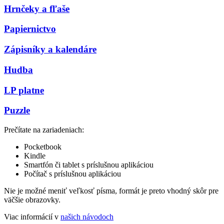
Hrnčeky a fľaše
Papiernictvo
Zápisníky a kalendáre
Hudba
LP platne
Puzzle
Prečítate na zariadeniach:
Pocketbook
Kindle
Smartfón či tablet s príslušnou aplikáciou
Počítač s príslušnou aplikáciou
Nie je možné meniť veľkosť písma, formát je preto vhodný skôr pre
väčšie obrazovky.
Viac informácií v
našich návodoch