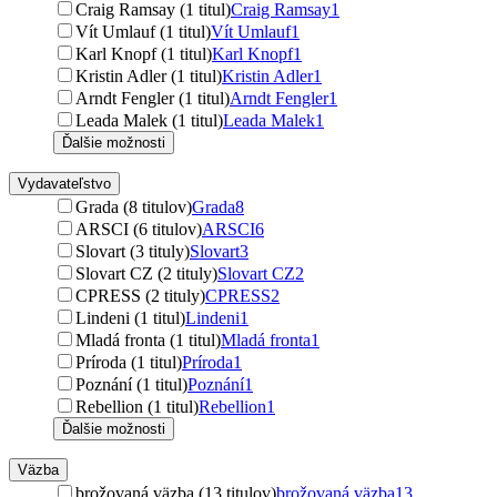
Craig Ramsay (1 titul)
Craig Ramsay
1
Vít Umlauf (1 titul)
Vít Umlauf
1
Karl Knopf (1 titul)
Karl Knopf
1
Kristin Adler (1 titul)
Kristin Adler
1
Arndt Fengler (1 titul)
Arndt Fengler
1
Leada Malek (1 titul)
Leada Malek
1
Ďalšie možnosti
Vydavateľstvo
Grada (8 titulov)
Grada
8
ARSCI (6 titulov)
ARSCI
6
Slovart (3 tituly)
Slovart
3
Slovart CZ (2 tituly)
Slovart CZ
2
CPRESS (2 tituly)
CPRESS
2
Lindeni (1 titul)
Lindeni
1
Mladá fronta (1 titul)
Mladá fronta
1
Príroda (1 titul)
Príroda
1
Poznání (1 titul)
Poznání
1
Rebellion (1 titul)
Rebellion
1
Ďalšie možnosti
Väzba
brožovaná väzba (13 titulov)
brožovaná väzba
13