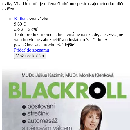
cviky Víta Umlaufa je určena širokému spektru zájemců o kondiční
cvičení...
Kniha
pevná väzba
9,69 €
Do 3 – 5 dní
Tento produkt momentálne nemáme na sklade, ale zvyčajne
vám ho vieme zabezpečiť a odoslať do 3 – 5 dní. A
posnažíme sa aj trochu rýchlejšie!
Pridať do zoznamu
Vložiť do košíka