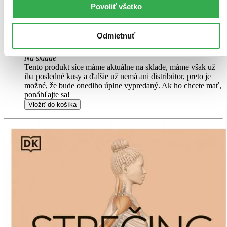
výborný stav
Povoliť všetko
Túto knihu sme vykúpili cez
Knihovrátok
a je vo
výbornom stave.
Rozdiel medzi touto knihou a novou by ste
asi ani nespoznali. Knihu sme označili nálepkou, ktorá môže
Odmietnuť
na niektorých obaloch zanechať stopy.
7,40 €
Na sklade
Tento produkt síce máme aktuálne na sklade, máme však už
iba posledné kusy a ďalšie už nemá ani distribútor, preto je
možné, že bude onedlho úplne vypredaný. Ak ho chcete mať,
ponáhľajte sa!
Vložiť do košíka