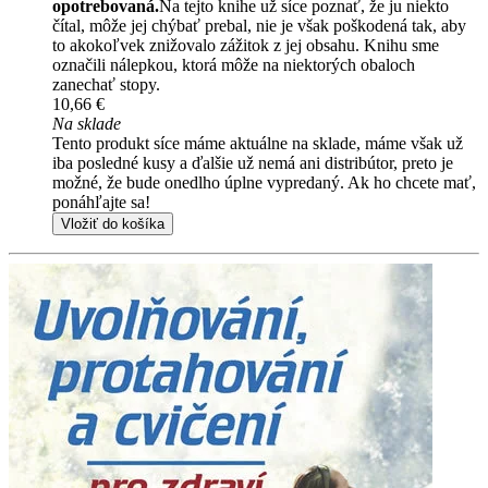
opotrebovaná.
Na tejto knihe už síce poznať, že ju niekto
čítal, môže jej chýbať prebal, nie je však poškodená tak, aby
to akokoľvek znižovalo zážitok z jej obsahu. Knihu sme
označili nálepkou, ktorá môže na niektorých obaloch
zanechať stopy.
10,66 €
Na sklade
Tento produkt síce máme aktuálne na sklade, máme však už
iba posledné kusy a ďalšie už nemá ani distribútor, preto je
možné, že bude onedlho úplne vypredaný. Ak ho chcete mať,
ponáhľajte sa!
Vložiť do košíka