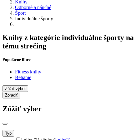
Knihy
Odborné a náučné
Šport
Individuálne športy
Knihy z kategórie individuálne športy na
tému strečing
Populárne filtre
Fitness knihy
Behanie
Zúžiť výber
Zoradiť
Zúžiť výber
Typ
kniha (21 titulov)
kniha
21