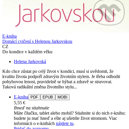
E-kniha
Domácí cvičení s Helenou Jarkovskou
CZ
Do kondice v každém věku
Helena Jarkovská
Kdo chce zůstat po celý život v kondici, musí si uvědomit, že
kvalitu života podpoří zdravým životním stylem. Je třeba odhodit
pohybovou lenost, pravidelně se hýbat a zdravě se stravovat.
Taková radikální změna životního stylu...
E-kniha
PDF
EPUB
MOBI
5,55 €
Ihneď na stiahnutie
Máte čítačku, tablet alebo mobil? Stiahnite si do nich e-knihu:
budete ju mať hneď a ešte aj ušetríte život stromom. Viac
informácii o e-knihách
nájdete tu
.
Pridať do zoznamu