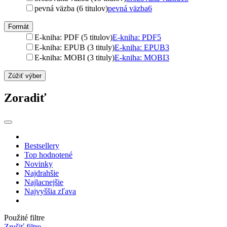
pevná väzba (6 titulov)
pevná väzba
6
Formát
E-kniha: PDF (5 titulov)
E-kniha: PDF
5
E-kniha: EPUB (3 tituly)
E-kniha: EPUB
3
E-kniha: MOBI (3 tituly)
E-kniha: MOBI
3
Zúžiť výber
Zoradiť
Bestsellery
Top hodnotené
Novinky
Najdrahšie
Najlacnejšie
Najvyššia zľava
Použité filtre
Zrušiť filtre