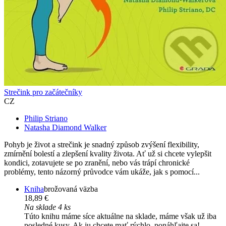
Strečink pro začátečníky
CZ
Philip Striano
Natasha Diamond Walker
Pohyb je život a strečink je snadný způsob zvýšení flexibility,
zmírnění bolestí a zlepšení kvality života. Ať už si chcete vylepšit
kondici, zotavujete se po zranění, nebo vás trápí chronické
problémy, tento názorný průvodce vám ukáže, jak s pomocí...
Kniha
brožovaná väzba
18,89 €
Na sklade 4 ks
Túto knihu máme síce aktuálne na sklade, máme však už iba
posledné kusy. Ak ju chcete mať rýchlo, ponáhľajte sa!