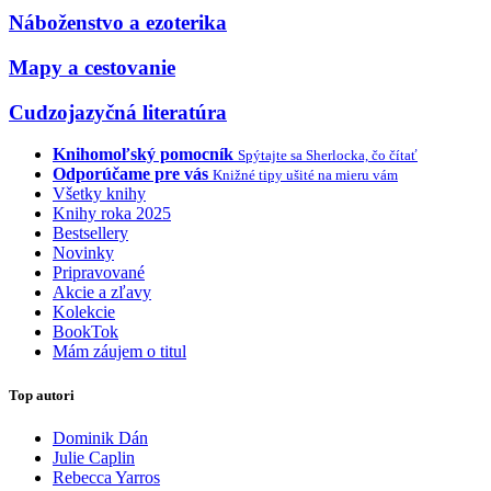
Náboženstvo a ezoterika
Mapy a cestovanie
Cudzojazyčná literatúra
Knihomoľský pomocník
Spýtajte sa Sherlocka, čo čítať
Odporúčame pre vás
Knižné tipy ušité na mieru vám
Všetky knihy
Knihy roka 2025
Bestsellery
Novinky
Pripravované
Akcie a zľavy
Kolekcie
BookTok
Mám záujem o titul
Top autori
Dominik Dán
Julie Caplin
Rebecca Yarros