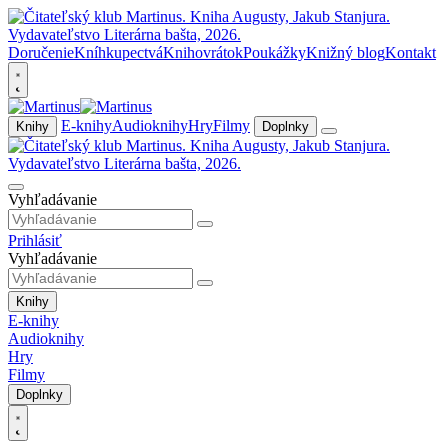
Doručenie
Kníhkupectvá
Knihovrátok
Poukážky
Knižný blog
Kontakt
E-knihy
Audioknihy
Hry
Filmy
Knihy
Doplnky
Vyhľadávanie
Prihlásiť
Vyhľadávanie
Knihy
E-knihy
Audioknihy
Hry
Filmy
Doplnky