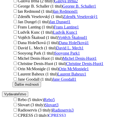
Gálová Irena (2 tituly)
Gálová Irena
2
George B. Schaller (1 titul)
George B. Schaller
1
Ian Redmond (1 titul)
Ian Redmond
1
Zdeněk Veselovský (1 titul)
Zdeněk Veselovský
1
Jan Dungel (1 titul)
Jan Dungel
1
Frans Lanting (1 titul)
Frans Lanting
1
Ludvík Kunc (1 titul)
Ludvík Kunc
1
Vojtěch Škaloud (1 titul)
Vojtěch Škaloud
1
Dana Holečková (1 titul)
Dana Holečková
1
David L. Mech (1 titul)
David L. Mech
1
Sooyong Park (1 titul)
Sooyong Park
1
Michel Denis-Huot (1 titul)
Michel Denis-Huot
1
Christine Denis-Huot (1 titul)
Christine Denis-Huot
1
Orin McMonigle (1 titul)
Orin McMonigle
1
Laurent Baheux (1 titul)
Laurent Baheux
1
Jane Goodall (1 titul)
Jane Goodall
1
Ďalšie možnosti
Vydavateľstvo
Rebo (5 titulov)
Rebo
5
Slovart (3 tituly)
Slovart
3
Radioservis (3 tituly)
Radioservis
3
CPRESS (3 tituly)
CPRESS
3