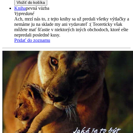
Vložiť do košíka
Kniha
pevná väzba
Vypredané
Ach, mrzí nás to, z tejto knihy sa už predali všetky výtlačky a
nemáme ju na sklade my ani vydavateľ :( Teoreticky však
môžete mať šťastie v niektorých iných obchodoch, ktoré ešte
nepredali posledné kusy.
Pridať do zoznamu