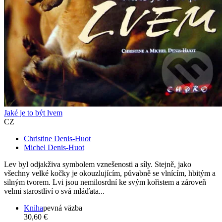
Jaké je to být lvem
CZ
Christine Denis-Huot
Michel Denis-Huot
Lev byl odjakživa symbolem vznešenosti a síly. Stejně, jako
všechny velké kočky je okouzlujícím, půvabně se vlnícím, hbitým a
silným tvorem. Lvi jsou nemilosrdní ke svým kořistem a zároveň
velmi starostliví o svá mláďata...
Kniha
pevná väzba
30,60 €