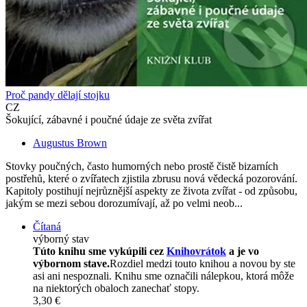
Proč pandy dělají stojku
CZ
Šokující, zábavné i poučné údaje ze světa zvířat
Augustus Brown
Stovky poučných, často humorných nebo prostě čistě bizarních
postřehů, které o zvířatech zjistila zbrusu nová vědecká pozorování.
Kapitoly postihují nejrůznější aspekty ze života zvířat - od způsobu,
jakým se mezi sebou dorozumívají, až po velmi neob...
Čítaná
výborný stav
Túto knihu sme vykúpili cez
Knihovrátok
a je vo
výbornom stave.
Rozdiel medzi touto knihou a novou by ste
asi ani nespoznali. Knihu sme označili nálepkou, ktorá môže
na niektorých obaloch zanechať stopy.
3,30 €