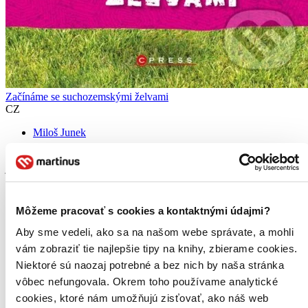
Začínáme se suchozemskými želvami
CZ
Miloš Junek
Miloš Junek se suchozemským želvám věnuje téměř 25 let. Choval
již 13 druhů těchto nádherných tvorů – a o své zkušenosti se nyní
rozhodl podělit. Výsledkem je praktický a na detailních
zkušenostech postavený „návod“, který je určen nejen začínajícím...
Môžeme pracovať s cookies a kontaktnými údajmi?
Kniha
pevná väzba
15,30 €
Aby sme vedeli, ako sa na našom webe správate, a mohli
Do 13 – 18 dní
vám zobraziť tie najlepšie tipy na knihy, zbierame cookies.
Tento produkt momentálne nemáme na sklade, ale zvyčajne
Niektoré sú naozaj potrebné a bez nich by naša stránka
vám ho vieme zabezpečiť a odoslať do 13 – 18 dní. A
posnažíme sa aj trochu rýchlejšie!
vôbec nefungovala. Okrem toho používame analytické
Pridať do zoznamu
cookies, ktoré nám umožňujú zisťovať, ako náš web
Vložiť do košíka