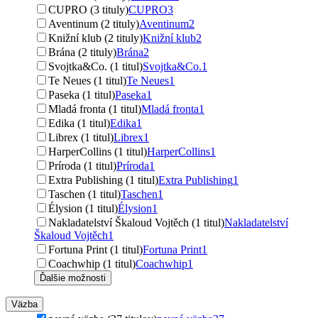
CUPRO (3 tituly)
CUPRO
3
Aventinum (2 tituly)
Aventinum
2
Knižní klub (2 tituly)
Knižní klub
2
Brána (2 tituly)
Brána
2
Svojtka&Co. (1 titul)
Svojtka&Co.
1
Te Neues (1 titul)
Te Neues
1
Paseka (1 titul)
Paseka
1
Mladá fronta (1 titul)
Mladá fronta
1
Edika (1 titul)
Edika
1
Librex (1 titul)
Librex
1
HarperCollins (1 titul)
HarperCollins
1
Príroda (1 titul)
Príroda
1
Extra Publishing (1 titul)
Extra Publishing
1
Taschen (1 titul)
Taschen
1
Élysion (1 titul)
Élysion
1
Nakladatelství Škaloud Vojtěch (1 titul)
Nakladatelství
Škaloud Vojtěch
1
Fortuna Print (1 titul)
Fortuna Print
1
Coachwhip (1 titul)
Coachwhip
1
Ďalšie možnosti
Väzba