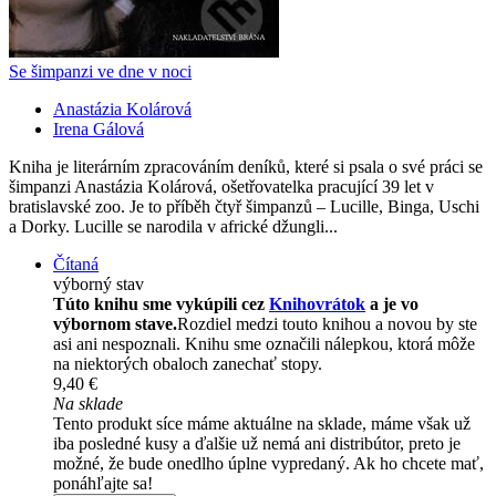
Se šimpanzi ve dne v noci
Anastázia Kolárová
Irena Gálová
Kniha je literárním zpracováním deníků, které si psala o své práci se
šimpanzi Anastázia Kolárová, ošetřovatelka pracující 39 let v
bratislavské zoo. Je to příběh čtyř šimpanzů – Lucille, Binga, Uschi
a Dorky. Lucille se narodila v africké džungli...
Čítaná
výborný stav
Túto knihu sme vykúpili cez
Knihovrátok
a je vo
výbornom stave.
Rozdiel medzi touto knihou a novou by ste
asi ani nespoznali. Knihu sme označili nálepkou, ktorá môže
na niektorých obaloch zanechať stopy.
9,40 €
Na sklade
Tento produkt síce máme aktuálne na sklade, máme však už
iba posledné kusy a ďalšie už nemá ani distribútor, preto je
možné, že bude onedlho úplne vypredaný. Ak ho chcete mať,
ponáhľajte sa!