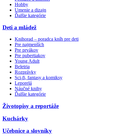
Hobby
Umenie a dizajn
Ďalšie kategórie
Deti a mládež
Knihorad – poradca kníh pre deti
Pre najmenších
Pre prvákov
Pre pubertiakov
Young Adult
Beletria
Rozprávky
Sci-fi, fantasy a komiksy
Leporelá
Náučné knihy
Ďalšie kategórie
Životopisy a reportáže
Kuchárky
Učebnice a slovníky