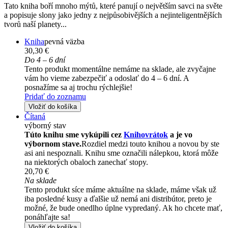
Tato kniha boří mnoho mýtů, které panují o největším savci na světe
a popisuje slony jako jedny z nejpůsobivějších a nejinteligentnějších
tvorů naší planety...
Kniha
pevná väzba
30,30 €
Do 4 – 6 dní
Tento produkt momentálne nemáme na sklade, ale zvyčajne
vám ho vieme zabezpečiť a odoslať do 4 – 6 dní. A
posnažíme sa aj trochu rýchlejšie!
Pridať do zoznamu
Vložiť do košíka
Čítaná
výborný stav
Túto knihu sme vykúpili cez
Knihovrátok
a je vo
výbornom stave.
Rozdiel medzi touto knihou a novou by ste
asi ani nespoznali. Knihu sme označili nálepkou, ktorá môže
na niektorých obaloch zanechať stopy.
20,70 €
Na sklade
Tento produkt síce máme aktuálne na sklade, máme však už
iba posledné kusy a ďalšie už nemá ani distribútor, preto je
možné, že bude onedlho úplne vypredaný. Ak ho chcete mať,
ponáhľajte sa!
Vložiť do košíka