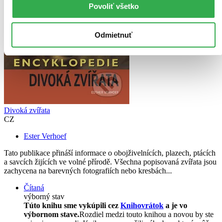
Povoliť všetko
Odmietnuť
Divoká zvířata
CZ
Ester Verhoef
Tato publikace přináší informace o obojživelnících, plazech, ptácích
a savcích žijících ve volné přírodě. Všechna popisovaná zvířata jsou
zachycena na barevných fotografiích nebo kresbách...
Čítaná
výborný stav
Túto knihu sme vykúpili cez
Knihovrátok
a je vo
výbornom stave.
Rozdiel medzi touto knihou a novou by ste