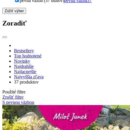
pevná väzba (37 titulov)
pevná väzba
37
Zúžiť výber
Zoradiť
Bestsellery
Top hodnotené
Novinky
Najdrahšie
Najlacnejšie
Najvyššia zľava
37 produktov
Použité filtre
Zrušiť filtre
S pevnou väzbou