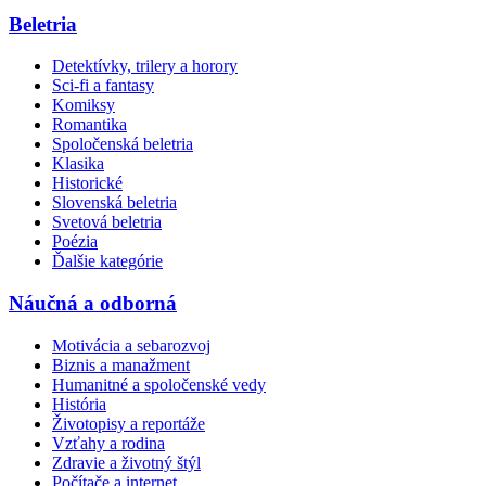
Beletria
Detektívky, trilery a horory
Sci-fi a fantasy
Komiksy
Romantika
Spoločenská beletria
Klasika
Historické
Slovenská beletria
Svetová beletria
Poézia
Ďalšie kategórie
Náučná a odborná
Motivácia a sebarozvoj
Biznis a manažment
Humanitné a spoločenské vedy
História
Životopisy a reportáže
Vzťahy a rodina
Zdravie a životný štýl
Počítače a internet