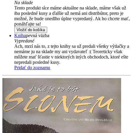
Na sklade
Tento produkt síce máme aktuálne na sklade, máme však už
iba posledné kusy a ďalšie už nemá ani distribútor, preto je
možné, že bude onedlho úplne vypredaný. Ak ho chcete mať,
ponáhľajte sa!
Vložiť do košíka
Kniha
pevná väzba
Vypredané
Ach, mrzí nás to, z tejto knihy sa už predali všetky výtlačky a
nemáme ju na sklade my ani vydavateľ :( Teoreticky však
môžete mať šťastie v niektorých iných obchodoch, ktoré ešte
nepredali posledné kusy.
Pridať do zoznamu