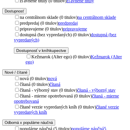
zľavnené tituly (0 titulov)
zľavnené tituly
Dostupnosť
na centrálnom sklade (0 titulov)
na centrálnom sklade
predpredaj (0 titulov)
predpredaj
pripravujeme (0 titulov)
pripravujeme
dostupná (bez vypredaných) (0 titulov)
dostupná (bez
vypredaných)
Dostupnosť v kníhkupectve
Kežmarok (Alter ego) (0 titulov)
Kežmarok (Alter
ego)
Nové / čítané
nová (0 titulov)
nová
čítaná (0 titulov)
čítaná
čítaná - výborný stav (0 titulov)
čítaná - výborný stav
čítaná - mierne opotrebovaná (0 titulov)
čítaná - mierne
opotrebovaná
čítané verzie vypredaných kníh (0 titulov)
čítané verzie
vypredaných kníh
Odborná x populárne náučná
populárne náučná (5 titulov)
populárne náučná
5