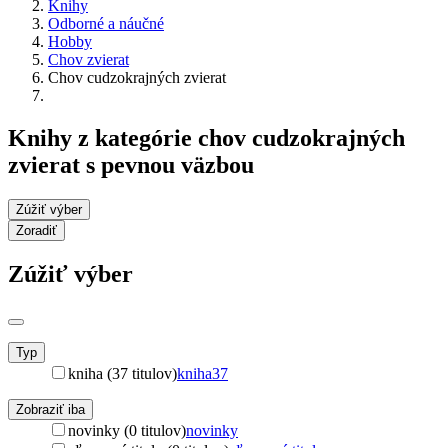
Knihy
Odborné a náučné
Hobby
Chov zvierat
Chov cudzokrajných zvierat
Knihy z kategórie chov cudzokrajných
zvierat s pevnou väzbou
Zúžiť výber
Zoradiť
Zúžiť výber
Typ
kniha (37 titulov)
kniha
37
Zobraziť iba
novinky (0 titulov)
novinky