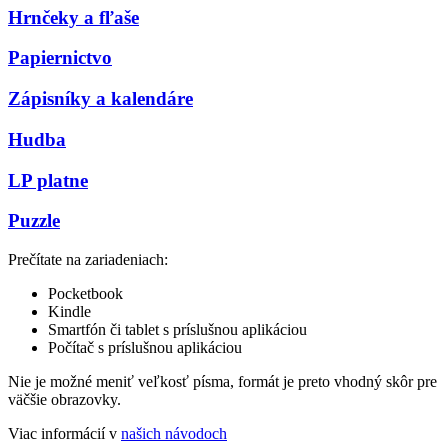
Hrnčeky a fľaše
Papiernictvo
Zápisníky a kalendáre
Hudba
LP platne
Puzzle
Prečítate na zariadeniach:
Pocketbook
Kindle
Smartfón či tablet s príslušnou aplikáciou
Počítač s príslušnou aplikáciou
Nie je možné meniť veľkosť písma, formát je preto vhodný skôr pre
väčšie obrazovky.
Viac informácií v
našich návodoch