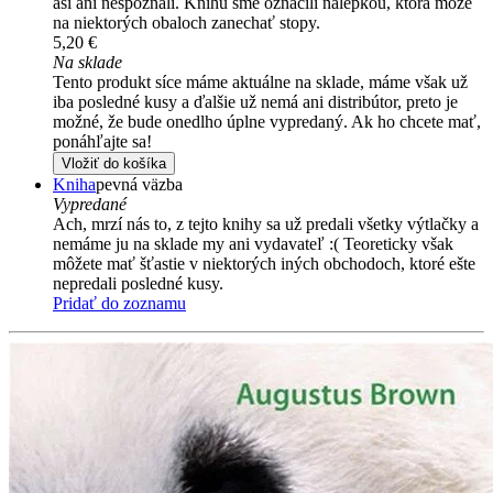
asi ani nespoznali. Knihu sme označili nálepkou, ktorá môže
na niektorých obaloch zanechať stopy.
5,20 €
Na sklade
Tento produkt síce máme aktuálne na sklade, máme však už
iba posledné kusy a ďalšie už nemá ani distribútor, preto je
možné, že bude onedlho úplne vypredaný. Ak ho chcete mať,
ponáhľajte sa!
Vložiť do košíka
Kniha
pevná väzba
Vypredané
Ach, mrzí nás to, z tejto knihy sa už predali všetky výtlačky a
nemáme ju na sklade my ani vydavateľ :( Teoreticky však
môžete mať šťastie v niektorých iných obchodoch, ktoré ešte
nepredali posledné kusy.
Pridať do zoznamu