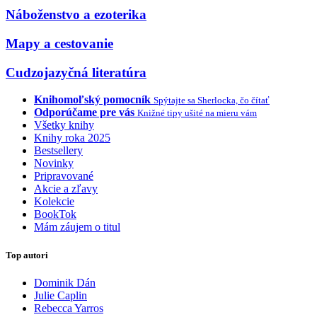
Náboženstvo a ezoterika
Mapy a cestovanie
Cudzojazyčná literatúra
Knihomoľský pomocník
Spýtajte sa Sherlocka, čo čítať
Odporúčame pre vás
Knižné tipy ušité na mieru vám
Všetky knihy
Knihy roka 2025
Bestsellery
Novinky
Pripravované
Akcie a zľavy
Kolekcie
BookTok
Mám záujem o titul
Top autori
Dominik Dán
Julie Caplin
Rebecca Yarros