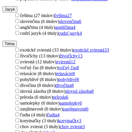
Jazyk
čeština (27 titulov)
čeština
27
slovenčina (6 titulov)
slovenčina
6
angličtina (4 tituly)
angličtina
4
cudzí jazyk (4 tituly)
cudzí jazyk
4
Téma
exotické zvieratá (33 titulov)
exotické zvieratá
33
živočíchy (13 titulov)
živočíchy
13
zvieratá (12 titulov)
zvieratá
12
voľný čas (8 titulov)
voľný čas
8
relaxácie (8 titulov)
relaxácie
8
pohyblivé (8 titulov)
pohyblivé
8
divočina (8 titulov)
divočina
8
slovná zásoba (8 titulov)
slovná zásoba
8
príroda (6 titulov)
príroda
6
samolepky (6 titulov)
samolepky
6
zaujímavosti (6 titulov)
zaujímavosti
6
ľudia (4 tituly)
ľudia
4
korytnačky (3 tituly)
korytnačky
3
chov zvierat (3 tituly)
chov zvierat
3