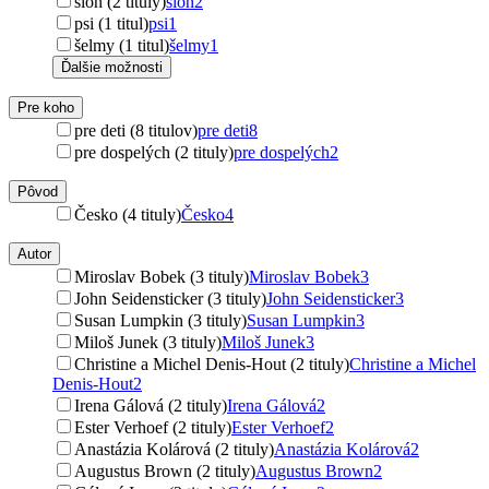
slon (2 tituly)
slon
2
psi (1 titul)
psi
1
šelmy (1 titul)
šelmy
1
Ďalšie možnosti
Pre koho
pre deti (8 titulov)
pre deti
8
pre dospelých (2 tituly)
pre dospelých
2
Pôvod
Česko (4 tituly)
Česko
4
Autor
Miroslav Bobek (3 tituly)
Miroslav Bobek
3
John Seidensticker (3 tituly)
John Seidensticker
3
Susan Lumpkin (3 tituly)
Susan Lumpkin
3
Miloš Junek (3 tituly)
Miloš Junek
3
Christine a Michel Denis-Hout (2 tituly)
Christine a Michel
Denis-Hout
2
Irena Gálová (2 tituly)
Irena Gálová
2
Ester Verhoef (2 tituly)
Ester Verhoef
2
Anastázia Kolárová (2 tituly)
Anastázia Kolárová
2
Augustus Brown (2 tituly)
Augustus Brown
2