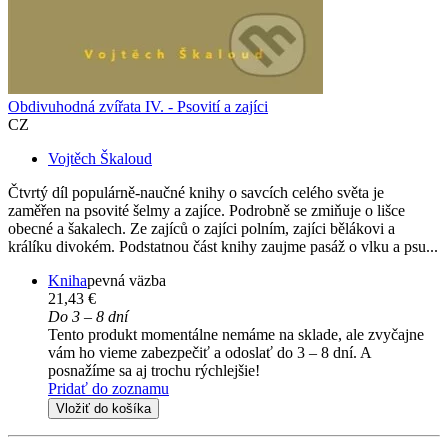
Obdivuhodná zvířata IV. - Psovití a zajíci
CZ
Vojtěch Škaloud
Čtvrtý díl populárně-naučné knihy o savcích celého světa je
zaměřen na psovité šelmy a zajíce. Podrobně se zmiňuje o lišce
obecné a šakalech. Ze zajíců o zajíci polním, zajíci bělákovi a
králíku divokém. Podstatnou část knihy zaujme pasáž o vlku a psu...
Kniha
pevná väzba
21,43 €
Do 3 – 8 dní
Tento produkt momentálne nemáme na sklade, ale zvyčajne
vám ho vieme zabezpečiť a odoslať do 3 – 8 dní. A
posnažíme sa aj trochu rýchlejšie!
Pridať do zoznamu
Vložiť do košíka