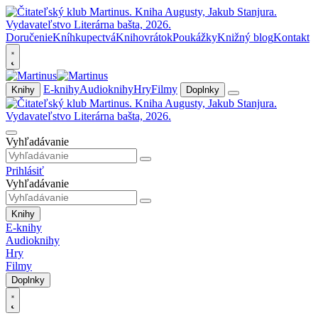
Doručenie
Kníhkupectvá
Knihovrátok
Poukážky
Knižný blog
Kontakt
E-knihy
Audioknihy
Hry
Filmy
Knihy
Doplnky
Vyhľadávanie
Prihlásiť
Vyhľadávanie
Knihy
E-knihy
Audioknihy
Hry
Filmy
Doplnky