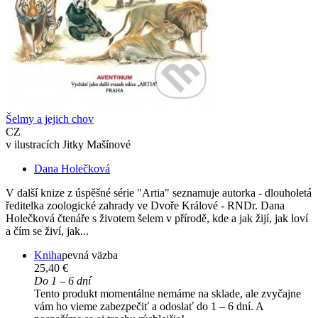
Šelmy a jejich chov
CZ
v ilustracích Jitky Mašínové
Dana Holečková
V další knize z úspěšné série "Artia" seznamuje autorka - dlouholetá
ředitelka zoologické zahrady ve Dvoře Králové - RNDr. Dana
Holečková čtenáře s životem šelem v přírodě, kde a jak žijí, jak loví
a čím se živí, jak...
Kniha
pevná väzba
25,40 €
Do 1 – 6 dní
Tento produkt momentálne nemáme na sklade, ale zvyčajne
vám ho vieme zabezpečiť a odoslať do 1 – 6 dní. A