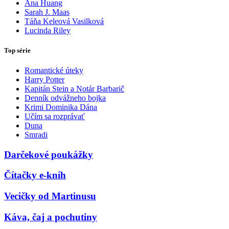
Ana Huang
Sarah J. Maas
Táňa Keleová Vasilková
Lucinda Riley
Top série
Romantické úteky
Harry Potter
Kapitán Stein a Notár Barbarič
Denník odvážneho bojka
Krimi Dominika Dána
Učím sa rozprávať
Duna
Smradi
Darčekové poukážky
Čítačky e-kníh
Vecičky od Martinusu
Káva, čaj a pochutiny