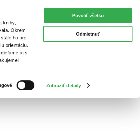
Povoliť všetko
a knihy,
ovala. Okrem
Odmietnuť
stále ho pre
u orientáciu.
dieľame aj s
Ďakujeme!
ngové
Zobraziť detaily