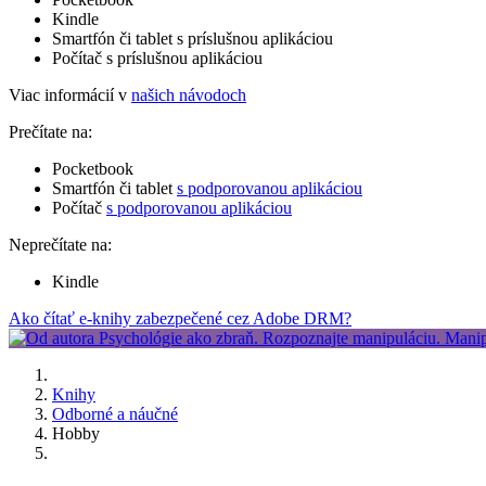
Kindle
Smartfón či tablet s príslušnou aplikáciou
Počítač s príslušnou aplikáciou
Viac informácií v
našich návodoch
Prečítate na:
Pocketbook
Smartfón či tablet
s podporovanou aplikáciou
Počítač
s podporovanou aplikáciou
Neprečítate na:
Kindle
Ako čítať e-knihy zabezpečené cez Adobe DRM?
Knihy
Odborné a náučné
Hobby