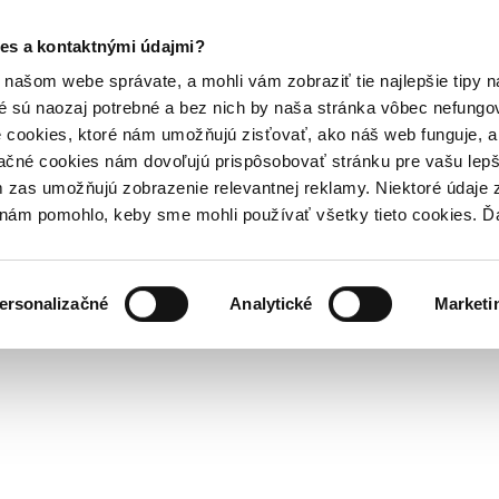
es a kontaktnými údajmi?
našom webe správate, a mohli vám zobraziť tie najlepšie tipy n
é sú naozaj potrebné a bez nich by naša stránka vôbec nefung
 cookies, ktoré nám umožňujú zisťovať, ako náš web funguje, a 
ačné cookies nám dovoľujú prispôsobovať stránku pre vašu lepši
zas umožňujú zobrazenie relevantnej reklamy. Niektoré údaje z
y nám pomohlo, keby sme mohli používať všetky tieto cookies. 
ersonalizačné
Analytické
Marketi