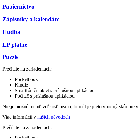
Papiernictvo
Zápisníky a kalendáre
Hudba
LP platne
Puzzle
Prečítate na zariadeniach:
Pocketbook
Kindle
Smartfón či tablet s príslušnou aplikáciou
Počítač s príslušnou aplikáciou
Nie je možné meniť veľkosť písma, formát je preto vhodný skôr pre 
Viac informácií v
našich návodoch
Prečítate na zariadeniach:
Pocketbook