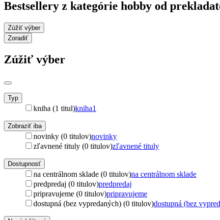
Bestsellery z kategórie hobby od preklad
Zúžiť výber
Zoradiť
Zúžiť výber
Typ
kniha (1 titul)
kniha
1
Zobraziť iba
novinky (0 titulov)
novinky
zľavnené tituly (0 titulov)
zľavnené tituly
Dostupnosť
na centrálnom sklade (0 titulov)
na centrálnom sklade
predpredaj (0 titulov)
predpredaj
pripravujeme (0 titulov)
pripravujeme
dostupná (bez vypredaných) (0 titulov)
dostupná (bez vypre