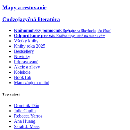
Mapy a cestovanie
Cudzojazyčná literatúra
Knihomoľský pomocník
Spýtajte sa Sherlocka, čo čítať
Odporúčame pre vás
Knižné tipy ušité na mieru vám
Všetky knihy
Knihy roka 2025
Bestsellery
Novinky
Pripravované
Akcie a zľavy
Kolekcie
BookTok
Mám záujem o titul
Top autori
Dominik Dán
Julie Caplin
Rebecca Yarros
Ana Huang
Sarah J. Maas