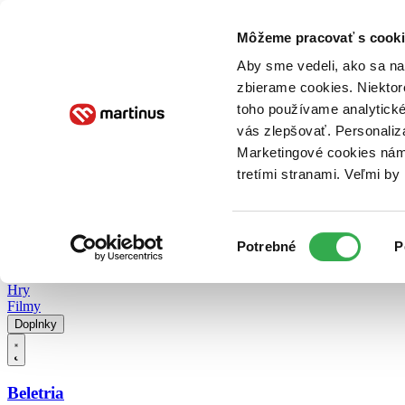
Doručenie
Kníhkupectvá
Knihovrátok
Poukážky
Knižný blog
Kontakt
Môžeme pracovať s cooki
Aby sme vedeli, ako sa na 
zbierame cookies. Niektor
E-knihy
Audioknihy
Hry
Filmy
Knihy
Doplnky
toho používame analytické
vás zlepšovať. Personaliz
Vyhľadávanie
Marketingové cookies nám 
tretími stranami. Veľmi b
Prihlásiť
Vyhľadávanie
Výber
Knihy
Potrebné
P
súhlasu
E-knihy
Audioknihy
Hry
Filmy
Doplnky
Beletria