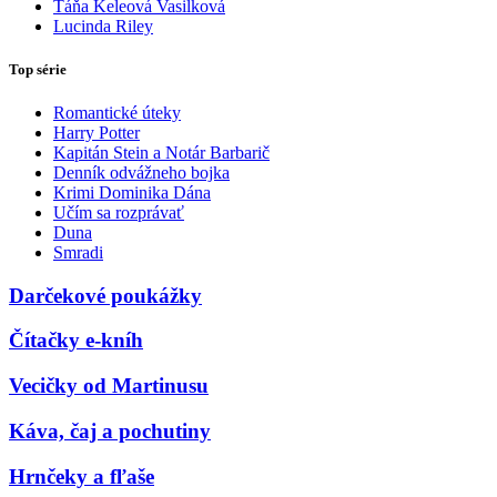
Táňa Keleová Vasilková
Lucinda Riley
Top série
Romantické úteky
Harry Potter
Kapitán Stein a Notár Barbarič
Denník odvážneho bojka
Krimi Dominika Dána
Učím sa rozprávať
Duna
Smradi
Darčekové poukážky
Čítačky e-kníh
Vecičky od Martinusu
Káva, čaj a pochutiny
Hrnčeky a fľaše