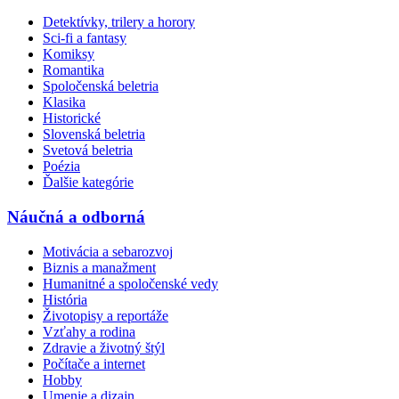
Detektívky, trilery a horory
Sci-fi a fantasy
Komiksy
Romantika
Spoločenská beletria
Klasika
Historické
Slovenská beletria
Svetová beletria
Poézia
Ďalšie kategórie
Náučná a odborná
Motivácia a sebarozvoj
Biznis a manažment
Humanitné a spoločenské vedy
História
Životopisy a reportáže
Vzťahy a rodina
Zdravie a životný štýl
Počítače a internet
Hobby
Umenie a dizajn