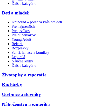
Ďalšie kategórie
Deti a mládež
Knihorad – poradca kníh pre deti
Pre najmenších
Pre prvákov
Pre pubertiakov
Young Adult
Beletria
Rozprávky
Sci-fi, fantasy a komiksy
Leporelá
Náučné knihy
Ďalšie kategórie
Životopisy a reportáže
Kuchárky
Učebnice a slovníky
Náboženstvo a ezoterika