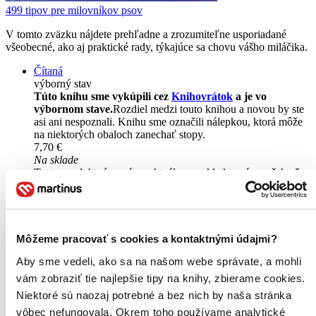
499 tipov pre milovníkov psov
V tomto zväzku nájdete prehľadne a zrozumiteľne usporiadané
všeobecné, ako aj praktické rady, týkajúce sa chovu vášho miláčika.
Čítaná
výborný stav
Túto knihu sme vykúpili cez
Knihovrátok
a je vo
výbornom stave.
Rozdiel medzi touto knihou a novou by ste
asi ani nespoznali. Knihu sme označili nálepkou, ktorá môže
na niektorých obaloch zanechať stopy.
7,70 €
Na sklade
Tento produkt síce máme aktuálne na sklade, máme však už
iba posledné kusy a ďalšie už nemá ani distribútor, preto je
možné, že bude onedlho úplne vypredaný. Ak ho chcete mať,
ponáhľajte sa!
Vložiť do košíka
Môžeme pracovať s cookies a kontaktnými údajmi?
Aby sme vedeli, ako sa na našom webe správate, a mohli
vám zobraziť tie najlepšie tipy na knihy, zbierame cookies.
Niektoré sú naozaj potrebné a bez nich by naša stránka
vôbec nefungovala. Okrem toho používame analytické