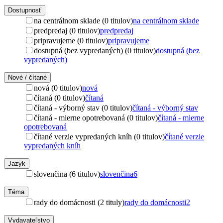
Dostupnosť
na centrálnom sklade (0 titulov)
na centrálnom sklade
predpredaj (0 titulov)
predpredaj
pripravujeme (0 titulov)
pripravujeme
dostupná (bez vypredaných) (0 titulov)
dostupná (bez
vypredaných)
Nové / čítané
nová (0 titulov)
nová
čítaná (0 titulov)
čítaná
čítaná - výborný stav (0 titulov)
čítaná - výborný stav
čítaná - mierne opotrebovaná (0 titulov)
čítaná - mierne
opotrebovaná
čítané verzie vypredaných kníh (0 titulov)
čítané verzie
vypredaných kníh
Jazyk
slovenčina (6 titulov)
slovenčina
6
Téma
rady do domácnosti (2 tituly)
rady do domácnosti
2
Vydavateľstvo