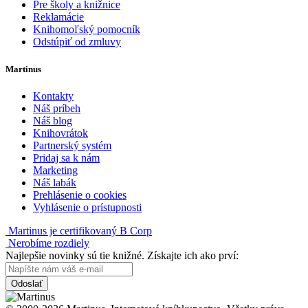
Pre školy a knižnice
Reklamácie
Knihomoľský pomocník
Odstúpiť od zmluvy
Martinus
Kontakty
Náš príbeh
Náš blog
Knihovrátok
Partnerský systém
Pridaj sa k nám
Marketing
Náš labák
Prehlásenie o cookies
Vyhlásenie o prístupnosti
Martinus je certifikovaný B Corp
Nerobíme rozdiely
Najlepšie novinky sú tie knižné. Získajte ich ako prví:
Odoslať