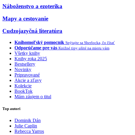
Náboženstvo a ezoterika
Mapy a cestovanie
Cudzojazyčná literatúra
Knihomoľský pomocník
Spýtajte sa Sherlocka, čo čítať
Odporúčame pre vás
Knižné tipy ušité na mieru vám
Všetky knihy
Knihy roka 2025
Bestsellery
Novinky
Pripravované
Akcie a zľavy
Kolekcie
BookTok
Mám záujem o titul
Top autori
Dominik Dán
Julie Caplin
Rebecca Yarros