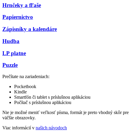
Hrnčeky a fľaše
Papiernictvo
Zápisníky a kalendáre
Hudba
LP platne
Puzzle
Prečítate na zariadeniach:
Pocketbook
Kindle
Smartfón či tablet s príslušnou aplikáciou
Počítač s príslušnou aplikáciou
Nie je možné meniť veľkosť písma, formát je preto vhodný skôr pre
väčšie obrazovky.
Viac informácií v
našich návodoch