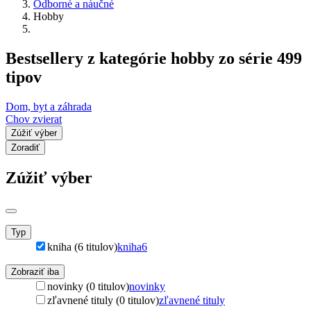
Odborné a náučné
Hobby
Bestsellery z kategórie hobby zo série 499
tipov
Dom, byt a záhrada
Chov zvierat
Zúžiť výber
Zoradiť
Zúžiť výber
Typ
kniha (6 titulov)
kniha
6
Zobraziť iba
novinky (0 titulov)
novinky
zľavnené tituly (0 titulov)
zľavnené tituly