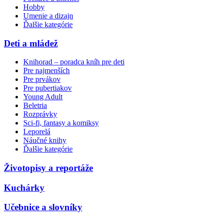
Hobby
Umenie a dizajn
Ďalšie kategórie
Deti a mládež
Knihorad – poradca kníh pre deti
Pre najmenších
Pre prvákov
Pre pubertiakov
Young Adult
Beletria
Rozprávky
Sci-fi, fantasy a komiksy
Leporelá
Náučné knihy
Ďalšie kategórie
Životopisy a reportáže
Kuchárky
Učebnice a slovníky