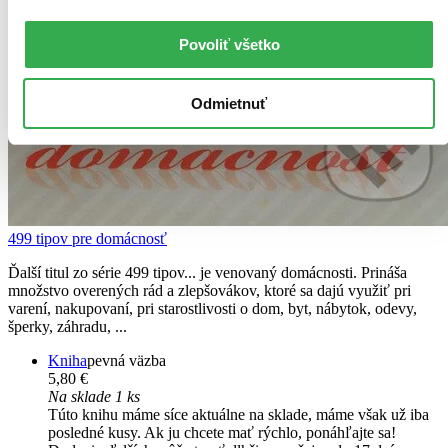
Povoliť všetko
Odmietnuť
499 tipov pre domácnosť
Ďalší titul zo série 499 tipov... je venovaný domácnosti. Prináša
množstvo overených rád a zlepšovákov, ktoré sa dajú využiť pri
varení, nakupovaní, pri starostlivosti o dom, byt, nábytok, odevy,
šperky, záhradu, ...
Kniha
pevná väzba
5,80 €
Na sklade 1 ks
Túto knihu máme síce aktuálne na sklade, máme však už iba
posledné kusy. Ak ju chcete mať rýchlo, ponáhľajte sa!