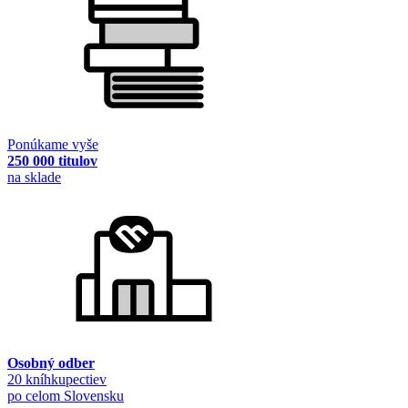
Ponúkame vyše
250 000 titulov
na sklade
Osobný odber
20 kníhkupectiev
po celom Slovensku