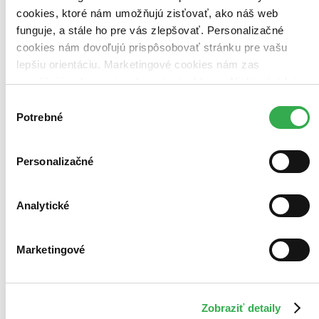
cookies, ktoré nám umožňujú zisťovať, ako náš web
funguje, a stále ho pre vás zlepšovať. Personalizačné
cookies nám dovoľujú prispôsobovať stránku pre vašu
lepšiu orientáciu. Marketingové cookies nám zas
umožňujú zobrazenie relevantnej reklamy. Niektoré údaje
zdieľame aj s tretími stranami. Veľmi by nám pomohlo,
Výber
keby sme mohli používať všetky tieto cookies. Ďakujeme!
Potrebné
súhlasu
Personalizačné
Analytické
Marketingové
Zobraziť detaily