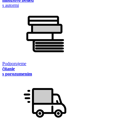
množstvo besied
s autormi
Podporujeme
čítanie
s porozumením