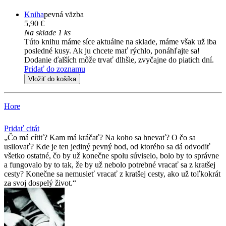
Kniha
pevná väzba
5,90 €
Na sklade 1 ks
Túto knihu máme síce aktuálne na sklade, máme však už iba
posledné kusy. Ak ju chcete mať rýchlo, ponáhľajte sa!
Dodanie ďalších môže trvať dlhšie, zvyčajne do piatich dní.
Pridať do zoznamu
Vložiť do košíka
Hore
Pridať citát
Čo má cítiť? Kam má kráčať? Na koho sa hnevať? O čo sa
usilovať? Kde je ten jediný pevný bod, od ktorého sa dá odvodiť
všetko ostatné, čo by už konečne spolu súviselo, bolo by to správne
a fungovalo by to tak, že by už nebolo potrebné vracať sa z kratšej
cesty? Konečne sa nemusieť vracať z kratšej cesty, ako už toľkokrát
za svoj dospelý život.