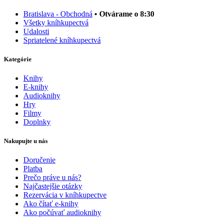
Bratislava - Obchodná
• Otvárame o 8:30
Všetky kníhkupectvá
Udalosti
Spriatelené kníhkupectvá
Kategórie
Knihy
E-knihy
Audioknihy
Hry
Filmy
Doplnky
Nakupujte u nás
Doručenie
Platba
Prečo práve u nás?
Najčastejšie otázky
Rezervácia v kníhkupectve
Ako čítať e-knihy
Ako počúvať audioknihy