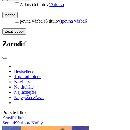
Arkus (6 titulov)
Arkus
6
Väzba
pevná väzba (6 titulov)
pevná väzba
6
Zúžiť výber
Zoradiť
Bestsellery
Top hodnotené
Novinky
Najdrahšie
Najlacnejšie
Najvyššia zľava
Použité filtre
Zrušiť filtre
Séria 499 tipov
Knihy