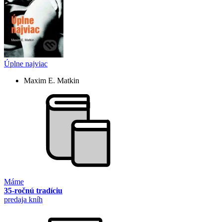
Úplne najviac
Maxim E. Matkin
Máme
35-ročnú tradíciu
predaja kníh