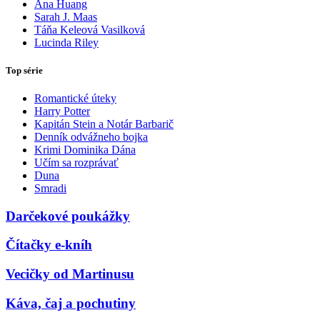
Ana Huang
Sarah J. Maas
Táňa Keleová Vasilková
Lucinda Riley
Top série
Romantické úteky
Harry Potter
Kapitán Stein a Notár Barbarič
Denník odvážneho bojka
Krimi Dominika Dána
Učím sa rozprávať
Duna
Smradi
Darčekové poukážky
Čítačky e-kníh
Vecičky od Martinusu
Káva, čaj a pochutiny