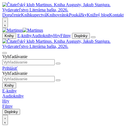
Doručenie
Kníhkupectvá
Knihovrátok
Poukážky
Knižný blog
Kontakt
E-knihy
Audioknihy
Hry
Filmy
Knihy
Doplnky
Vyhľadávanie
Prihlásiť
Vyhľadávanie
Knihy
E-knihy
Audioknihy
Hry
Filmy
Doplnky