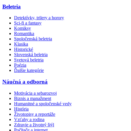
Beletria
Detektívky, trilery a horory
Sci-fi a fantasy
Komiksy
Romantika
Spoločenská beletria
Klasika
Historické
Slovenská beletria
Svetová beletria
Poézia
Ďalšie kategórie
Náučná a odborná
Motivácia a sebarozvoj
Biznis a manažment
Humanitné a spoločenské vedy
História
Životopisy a reportáže
Vzťahy a rodina
Zdravie a životný štýl
Počítače a internet