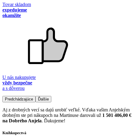
Tovar skladom
expedujeme
okamžite
U nás nakupujete
vždy bezpečne
a s dôverou
Predchádzajúce
Ďalšie
Aj z drobných vecí sa dajú urobiť veľké. Vďaka vašim Anjelským
drobným ste pri nákupoch na Martinuse darovali už
1 501 406,00 €
na Dobrého Anjela
. Ďakujeme!
Kníhkupectvá