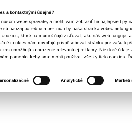
es a kontaktnými údajmi?
našom webe správate, a mohli vám zobraziť tie najlepšie tipy n
é sú naozaj potrebné a bez nich by naša stránka vôbec nefung
 cookies, ktoré nám umožňujú zisťovať, ako náš web funguje, a 
ačné cookies nám dovoľujú prispôsobovať stránku pre vašu lepši
zas umožňujú zobrazenie relevantnej reklamy. Niektoré údaje z
y nám pomohlo, keby sme mohli používať všetky tieto cookies. 
ersonalizačné
Analytické
Marketi