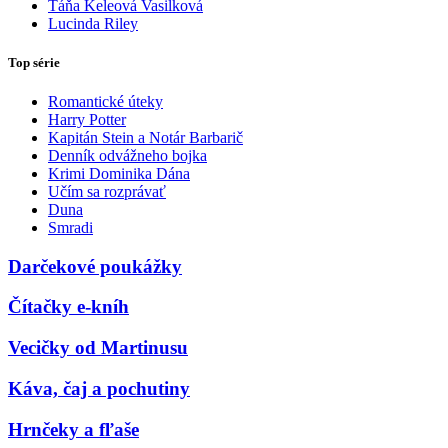
Táňa Keleová Vasilková
Lucinda Riley
Top série
Romantické úteky
Harry Potter
Kapitán Stein a Notár Barbarič
Denník odvážneho bojka
Krimi Dominika Dána
Učím sa rozprávať
Duna
Smradi
Darčekové poukážky
Čítačky e-kníh
Vecičky od Martinusu
Káva, čaj a pochutiny
Hrnčeky a fľaše