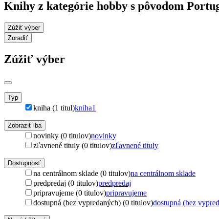
Knihy z kategórie hobby s pôvodom Portu
Zúžiť výber
Zoradiť
Zúžiť výber
Typ
kniha (1 titul)
kniha
1
Zobraziť iba
novinky (0 titulov)
novinky
zľavnené tituly (0 titulov)
zľavnené tituly
Dostupnosť
na centrálnom sklade (0 titulov)
na centrálnom sklade
predpredaj (0 titulov)
predpredaj
pripravujeme (0 titulov)
pripravujeme
dostupná (bez vypredaných) (0 titulov)
dostupná (bez vypre