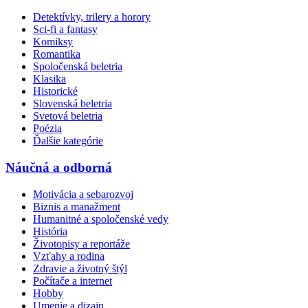
Detektívky, trilery a horory
Sci-fi a fantasy
Komiksy
Romantika
Spoločenská beletria
Klasika
Historické
Slovenská beletria
Svetová beletria
Poézia
Ďalšie kategórie
Náučná a odborná
Motivácia a sebarozvoj
Biznis a manažment
Humanitné a spoločenské vedy
História
Životopisy a reportáže
Vzťahy a rodina
Zdravie a životný štýl
Počítače a internet
Hobby
Umenie a dizajn