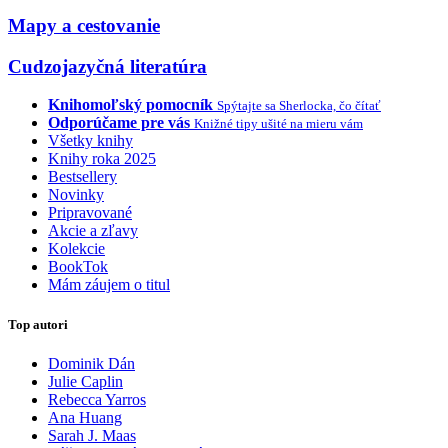
Mapy a cestovanie
Cudzojazyčná literatúra
Knihomoľský pomocník
Spýtajte sa Sherlocka, čo čítať
Odporúčame pre vás
Knižné tipy ušité na mieru vám
Všetky knihy
Knihy roka 2025
Bestsellery
Novinky
Pripravované
Akcie a zľavy
Kolekcie
BookTok
Mám záujem o titul
Top autori
Dominik Dán
Julie Caplin
Rebecca Yarros
Ana Huang
Sarah J. Maas