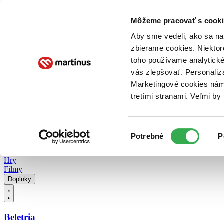
Doručenie
Kníhkupectvá
Knihovrátok
Poukážky
Knižný blog
Kontakt
Môžeme pracovať s cooki
Aby sme vedeli, ako sa na 
zbierame cookies. Niektor
E-knihy
Audioknihy
Hry
Filmy
Knihy
Doplnky
toho používame analytické
vás zlepšovať. Personaliz
Vyhľadávanie
Marketingové cookies nám 
tretími stranami. Veľmi b
Prihlásiť
Vyhľadávanie
Výber
Knihy
Potrebné
P
súhlasu
E-knihy
Audioknihy
Hry
Filmy
Doplnky
Beletria