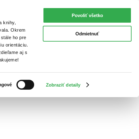
Povoliť všetko
a knihy,
ovala. Okrem
Odmietnuť
stále ho pre
u orientáciu.
dieľame aj s
Ďakujeme!
ngové
Zobraziť detaily