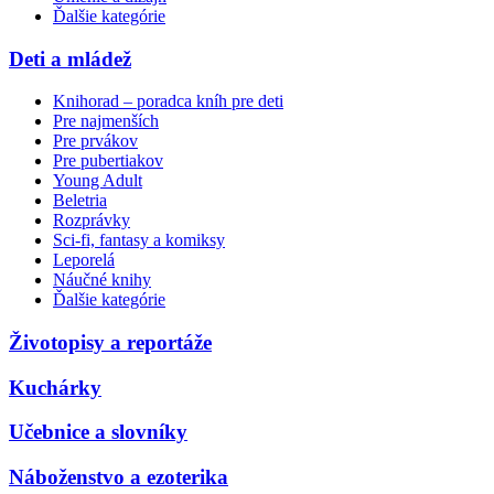
Ďalšie kategórie
Deti a mládež
Knihorad – poradca kníh pre deti
Pre najmenších
Pre prvákov
Pre pubertiakov
Young Adult
Beletria
Rozprávky
Sci-fi, fantasy a komiksy
Leporelá
Náučné knihy
Ďalšie kategórie
Životopisy a reportáže
Kuchárky
Učebnice a slovníky
Náboženstvo a ezoterika