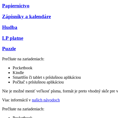
Papiernictvo
Zápisníky a kalendáre
Hudba
LP platne
Puzzle
Prečítate na zariadeniach:
Pocketbook
Kindle
Smartfón či tablet s príslušnou aplikáciou
Počítač s príslušnou aplikáciou
Nie je možné meniť veľkosť písma, formát je preto vhodný skôr pre 
Viac informácií v
našich návodoch
Prečítate na zariadeniach:
Pocketbook