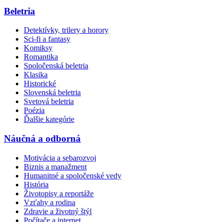
Beletria
Detektívky, trilery a horory
Sci-fi a fantasy
Komiksy
Romantika
Spoločenská beletria
Klasika
Historické
Slovenská beletria
Svetová beletria
Poézia
Ďalšie kategórie
Náučná a odborná
Motivácia a sebarozvoj
Biznis a manažment
Humanitné a spoločenské vedy
História
Životopisy a reportáže
Vzťahy a rodina
Zdravie a životný štýl
Počítače a internet