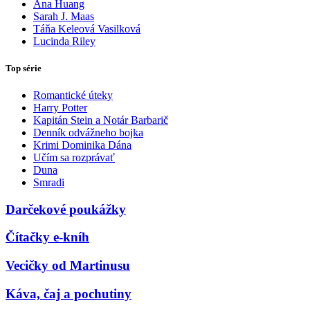
Ana Huang
Sarah J. Maas
Táňa Keleová Vasilková
Lucinda Riley
Top série
Romantické úteky
Harry Potter
Kapitán Stein a Notár Barbarič
Denník odvážneho bojka
Krimi Dominika Dána
Učím sa rozprávať
Duna
Smradi
Darčekové poukážky
Čítačky e-kníh
Vecičky od Martinusu
Káva, čaj a pochutiny