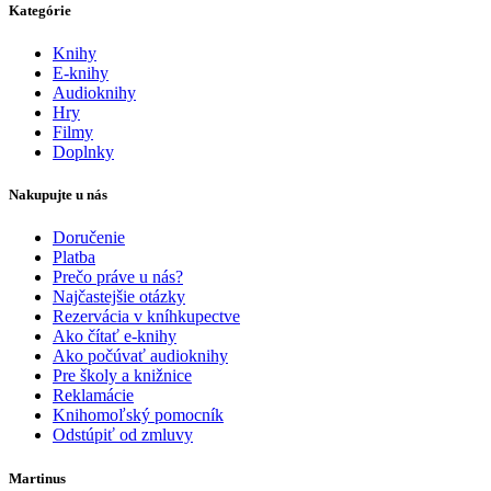
Kategórie
Knihy
E-knihy
Audioknihy
Hry
Filmy
Doplnky
Nakupujte u nás
Doručenie
Platba
Prečo práve u nás?
Najčastejšie otázky
Rezervácia v kníhkupectve
Ako čítať e-knihy
Ako počúvať audioknihy
Pre školy a knižnice
Reklamácie
Knihomoľský pomocník
Odstúpiť od zmluvy
Martinus