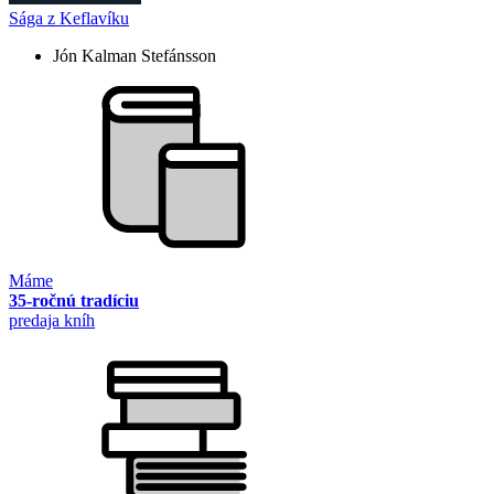
Sága z Keflavíku
Jón Kalman Stefánsson
Máme
35-ročnú tradíciu
predaja kníh