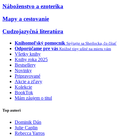
Náboženstvo a ezoterika
Mapy a cestovanie
Cudzojazyčná literatúra
Knihomoľský pomocník
Spýtajte sa Sherlocka, čo čítať
Odporúčame pre vás
Knižné tipy ušité na mieru vám
Všetky knihy
Knihy roka 2025
Bestsellery
Novinky
Pripravované
Akcie a zľavy
Kolekcie
BookTok
Mám záujem o titul
Top autori
Dominik Dán
Julie Caplin
Rebecca Yarros