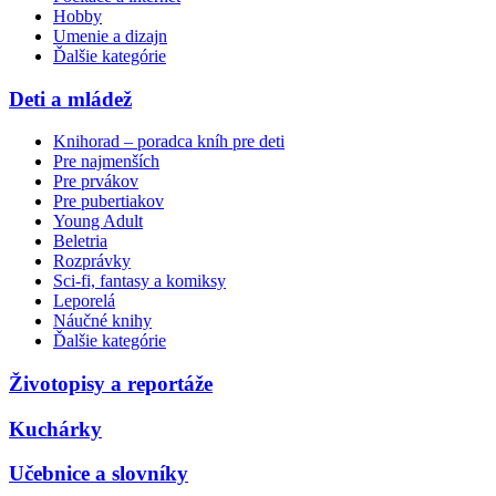
Hobby
Umenie a dizajn
Ďalšie kategórie
Deti a mládež
Knihorad – poradca kníh pre deti
Pre najmenších
Pre prvákov
Pre pubertiakov
Young Adult
Beletria
Rozprávky
Sci-fi, fantasy a komiksy
Leporelá
Náučné knihy
Ďalšie kategórie
Životopisy a reportáže
Kuchárky
Učebnice a slovníky