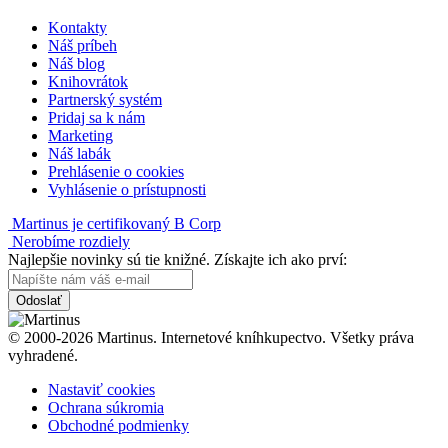
Kontakty
Náš príbeh
Náš blog
Knihovrátok
Partnerský systém
Pridaj sa k nám
Marketing
Náš labák
Prehlásenie o cookies
Vyhlásenie o prístupnosti
Martinus je certifikovaný B Corp
Nerobíme rozdiely
Najlepšie novinky sú tie knižné. Získajte ich ako prví:
Odoslať
© 2000-2026 Martinus. Internetové kníhkupectvo. Všetky práva
vyhradené.
Nastaviť cookies
Ochrana súkromia
Obchodné podmienky