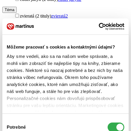
Téma
zvieratá (2 tituly)
zvieratá
2
záchrana planéty (2 tituly)
záchrana planéty
2
zvieratá a ľudia (2 tituly)
zvieratá a ľudia
2
Pôvod
zahraničný (2 tituly)
zahraničný
2
Môžeme pracovať s cookies a kontaktnými údajmi?
Gibraltár (2 tituly)
Gibraltár
2
Aby sme vedeli, ako sa na našom webe správate, a
Autor
mohli vám zobraziť tie najlepšie tipy na knihy, zbierame
Keggie Carew (2 tituly)
Keggie Carew
2
cookies. Niektoré sú naozaj potrebné a bez nich by naša
stránka vôbec nefungovala. Okrem toho používame
Vydavateľstvo
Canongate Books (2 tituly)
Canongate Books
2
analytické cookies, ktoré nám umožňujú zisťovať, ako
náš web funguje, a stále ho pre vás zlepšovať.
Väzba
Personalizačné cookies nám dovoľujú prispôsobovať
pevná väzba (1 titul)
pevná väzba
1
stránku pre vašu lepšiu orientáciu. Marketingové cookies
brožovaná väzba (1 titul)
brožovaná väzba
1
nám zas umožňujú zobrazenie relevantnej reklamy.
Zúžiť výber
Niektoré údaje zdieľame aj s tretími stranami. Veľmi by
Výber
nám pomohlo, keby sme mohli používať všetky tieto
Potrebné
Zoradiť
súhlasu