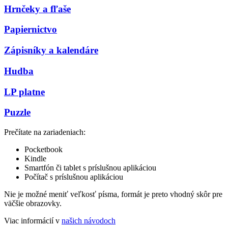
Hrnčeky a fľaše
Papiernictvo
Zápisníky a kalendáre
Hudba
LP platne
Puzzle
Prečítate na zariadeniach:
Pocketbook
Kindle
Smartfón či tablet s príslušnou aplikáciou
Počítač s príslušnou aplikáciou
Nie je možné meniť veľkosť písma, formát je preto vhodný skôr pre
väčšie obrazovky.
Viac informácií v
našich návodoch