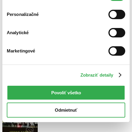
cookies. Ďakujeme!
Personalizačné
Bestsellery
Top hodnotené
Analytické
Novinky
Najdrahšie
Najlacnejšie
Marketingové
Najvyššia zľava
Použité filtre
Zrušiť filtre
Zobraziť detaily
S pôvodom Gibraltár
Povoliť všetko
Odmietnuť