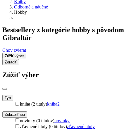
Knihy
Odborné a náučné
Hobby
Bestsellery z kategórie hobby s pôvodom
Gibraltár
Chov zvierat
Zúžiť výber
Zoradiť
Zúžiť výber
Typ
kniha (2 tituly)
kniha
2
Zobraziť iba
novinky (0 titulov)
novinky
zľavnené tituly (0 titulov)
zľavnené tituly