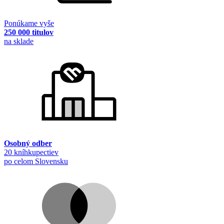
Ponúkame vyše
250 000 titulov
na sklade
Osobný odber
20 kníhkupectiev
po celom Slovensku