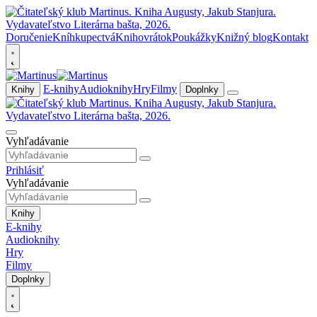
Doručenie
Kníhkupectvá
Knihovrátok
Poukážky
Knižný blog
Kontakt
E-knihy
Audioknihy
Hry
Filmy
Knihy
Doplnky
Vyhľadávanie
Prihlásiť
Vyhľadávanie
Knihy
E-knihy
Audioknihy
Hry
Filmy
Doplnky