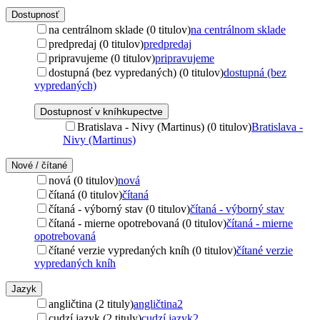
Dostupnosť
na centrálnom sklade (0 titulov)
na centrálnom sklade
predpredaj (0 titulov)
predpredaj
pripravujeme (0 titulov)
pripravujeme
dostupná (bez vypredaných) (0 titulov)
dostupná (bez
vypredaných)
Dostupnosť v kníhkupectve
Bratislava - Nivy (Martinus) (0 titulov)
Bratislava -
Nivy (Martinus)
Nové / čítané
nová (0 titulov)
nová
čítaná (0 titulov)
čítaná
čítaná - výborný stav (0 titulov)
čítaná - výborný stav
čítaná - mierne opotrebovaná (0 titulov)
čítaná - mierne
opotrebovaná
čítané verzie vypredaných kníh (0 titulov)
čítané verzie
vypredaných kníh
Jazyk
angličtina (2 tituly)
angličtina
2
cudzí jazyk (2 tituly)
cudzí jazyk
2