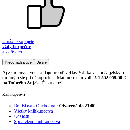
U nás nakupujete
vždy bezpečne
a s dôverou
Predchádzajúce
Ďalšie
Aj z drobných vecí sa dajú urobiť veľké. Vďaka vašim Anjelským
drobným ste pri nákupoch na Martinuse darovali už
1 502 059,00 €
na Dobrého Anjela
. Ďakujeme!
Kníhkupectvá
Bratislava - Obchodná
• Otvorené do 21:00
Všetky kníhkupectvá
Udalosti
Spriatelené kníhkupectvá