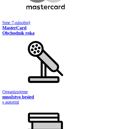
Sme 7-násobný
MasterCard
Obchodník roka
Organizujeme
množstvo besied
s autormi