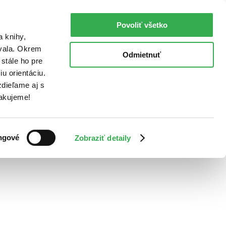
Povoliť všetko
a knihy,
ovala. Okrem
Odmietnuť
stále ho pre
u orientáciu.
dieľame aj s
Ďakujeme!
ngové
Zobraziť detaily