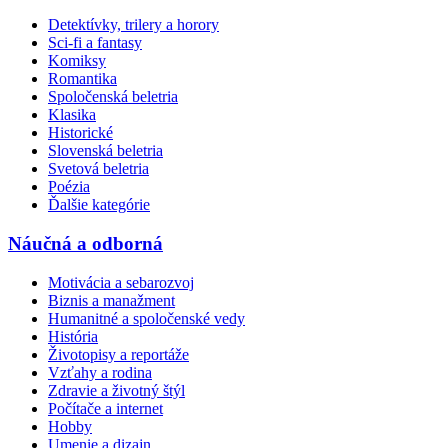
Detektívky, trilery a horory
Sci-fi a fantasy
Komiksy
Romantika
Spoločenská beletria
Klasika
Historické
Slovenská beletria
Svetová beletria
Poézia
Ďalšie kategórie
Náučná a odborná
Motivácia a sebarozvoj
Biznis a manažment
Humanitné a spoločenské vedy
História
Životopisy a reportáže
Vzťahy a rodina
Zdravie a životný štýl
Počítače a internet
Hobby
Umenie a dizajn