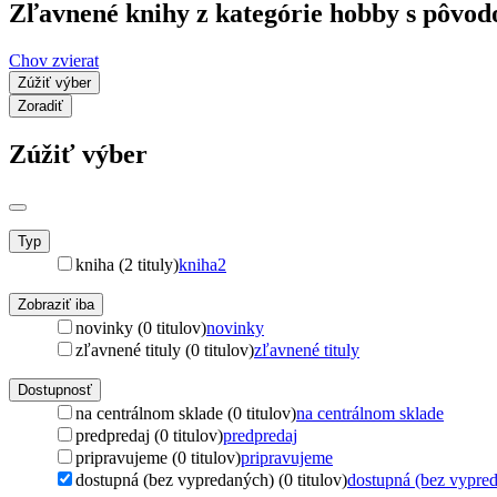
Zľavnené knihy z kategórie hobby s pôvo
Chov zvierat
Zúžiť výber
Zoradiť
Zúžiť výber
Typ
kniha (2 tituly)
kniha
2
Zobraziť iba
novinky (0 titulov)
novinky
zľavnené tituly (0 titulov)
zľavnené tituly
Dostupnosť
na centrálnom sklade (0 titulov)
na centrálnom sklade
predpredaj (0 titulov)
predpredaj
pripravujeme (0 titulov)
pripravujeme
dostupná (bez vypredaných) (0 titulov)
dostupná (bez vypre