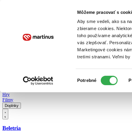
Doručenie
Kníhkupectvá
Knihovrátok
Poukážky
Knižný blog
Kontakt
Môžeme pracovať s cooki
Aby sme vedeli, ako sa na 
zbierame cookies. Niektor
E-knihy
Audioknihy
Hry
Filmy
Knihy
Doplnky
toho používame analytické
vás zlepšovať. Personaliz
Vyhľadávanie
Marketingové cookies nám 
tretími stranami. Veľmi b
Prihlásiť
Vyhľadávanie
Výber
Knihy
Potrebné
P
súhlasu
E-knihy
Audioknihy
Hry
Filmy
Doplnky
Beletria