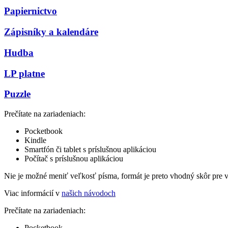
Papiernictvo
Zápisníky a kalendáre
Hudba
LP platne
Puzzle
Prečítate na zariadeniach:
Pocketbook
Kindle
Smartfón či tablet s príslušnou aplikáciou
Počítač s príslušnou aplikáciou
Nie je možné meniť veľkosť písma, formát je preto vhodný skôr pre 
Viac informácií v
našich návodoch
Prečítate na zariadeniach:
Pocketbook