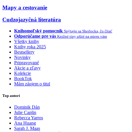
Mapy a cestovanie
Cudzojazyčná literatúra
Knihomoľský pomocník
Spýtajte sa Sherlocka, čo čítať
Odporúčame pre vás
Knižné tipy ušité na mieru vám
Všetky knihy
Knihy roka 2025
Bestsellery
Novinky
Pripravované
Akcie a zľavy
Kolekcie
BookTok
Mám záujem o titul
Top autori
Dominik Dán
Julie Caplin
Rebecca Yarros
Ana Huang
Sarah J. Maas