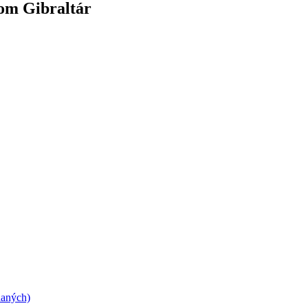
dom Gibraltár
daných)