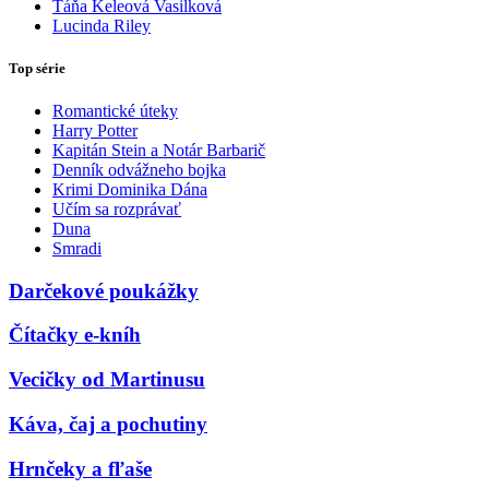
Táňa Keleová Vasilková
Lucinda Riley
Top série
Romantické úteky
Harry Potter
Kapitán Stein a Notár Barbarič
Denník odvážneho bojka
Krimi Dominika Dána
Učím sa rozprávať
Duna
Smradi
Darčekové poukážky
Čítačky e-kníh
Vecičky od Martinusu
Káva, čaj a pochutiny
Hrnčeky a fľaše