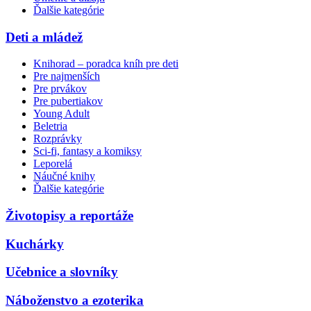
Ďalšie kategórie
Deti a mládež
Knihorad – poradca kníh pre deti
Pre najmenších
Pre prvákov
Pre pubertiakov
Young Adult
Beletria
Rozprávky
Sci-fi, fantasy a komiksy
Leporelá
Náučné knihy
Ďalšie kategórie
Životopisy a reportáže
Kuchárky
Učebnice a slovníky
Náboženstvo a ezoterika