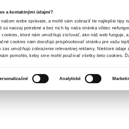
es a kontaktnými údajmi?
našom webe správate, a mohli vám zobraziť tie najlepšie tipy n
é sú naozaj potrebné a bez nich by naša stránka vôbec nefung
 cookies, ktoré nám umožňujú zisťovať, ako náš web funguje, a 
ačné cookies nám dovoľujú prispôsobovať stránku pre vašu lepši
zas umožňujú zobrazenie relevantnej reklamy. Niektoré údaje z
y nám pomohlo, keby sme mohli používať všetky tieto cookies. 
ersonalizačné
Analytické
Marketi