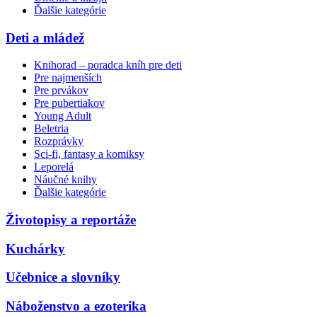
Ďalšie kategórie
Deti a mládež
Knihorad – poradca kníh pre deti
Pre najmenších
Pre prvákov
Pre pubertiakov
Young Adult
Beletria
Rozprávky
Sci-fi, fantasy a komiksy
Leporelá
Náučné knihy
Ďalšie kategórie
Životopisy a reportáže
Kuchárky
Učebnice a slovníky
Náboženstvo a ezoterika