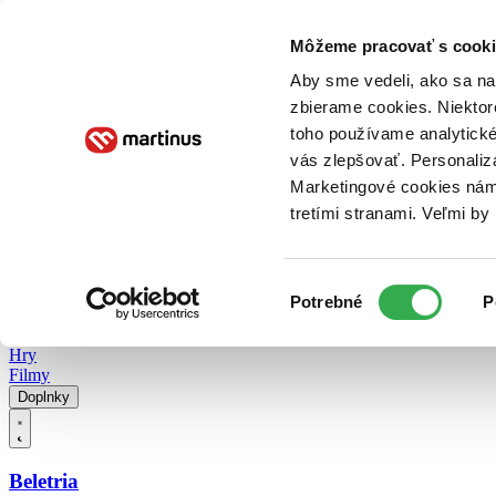
Doručenie
Kníhkupectvá
Knihovrátok
Poukážky
Knižný blog
Kontakt
Môžeme pracovať s cooki
Aby sme vedeli, ako sa na 
zbierame cookies. Niektor
E-knihy
Audioknihy
Hry
Filmy
Knihy
Doplnky
toho používame analytické
vás zlepšovať. Personaliz
Vyhľadávanie
Marketingové cookies nám 
tretími stranami. Veľmi b
Prihlásiť
Vyhľadávanie
Výber
Knihy
Potrebné
P
súhlasu
E-knihy
Audioknihy
Hry
Filmy
Doplnky
Beletria