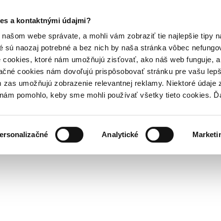
es a kontaktnými údajmi?
našom webe správate, a mohli vám zobraziť tie najlepšie tipy n
é sú naozaj potrebné a bez nich by naša stránka vôbec nefung
 cookies, ktoré nám umožňujú zisťovať, ako náš web funguje, a 
ačné cookies nám dovoľujú prispôsobovať stránku pre vašu lepši
zas umožňujú zobrazenie relevantnej reklamy. Niektoré údaje z
y nám pomohlo, keby sme mohli používať všetky tieto cookies. 
ersonalizačné
Analytické
Marketi