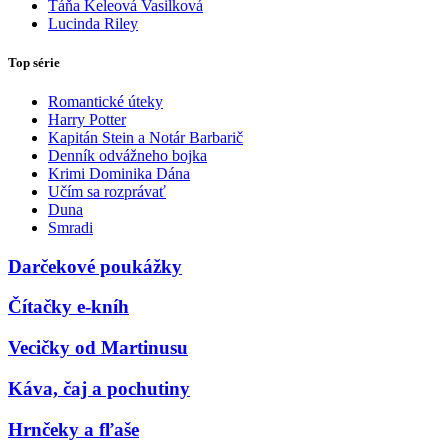
Táňa Keleová Vasilková
Lucinda Riley
Top série
Romantické úteky
Harry Potter
Kapitán Stein a Notár Barbarič
Denník odvážneho bojka
Krimi Dominika Dána
Učím sa rozprávať
Duna
Smradi
Darčekové poukážky
Čítačky e-kníh
Vecičky od Martinusu
Káva, čaj a pochutiny
Hrnčeky a fľaše