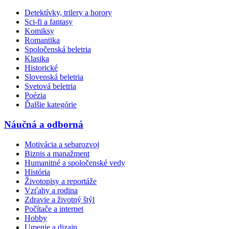
Detektívky, trilery a horory
Sci-fi a fantasy
Komiksy
Romantika
Spoločenská beletria
Klasika
Historické
Slovenská beletria
Svetová beletria
Poézia
Ďalšie kategórie
Náučná a odborná
Motivácia a sebarozvoj
Biznis a manažment
Humanitné a spoločenské vedy
História
Životopisy a reportáže
Vzťahy a rodina
Zdravie a životný štýl
Počítače a internet
Hobby
Umenie a dizajn