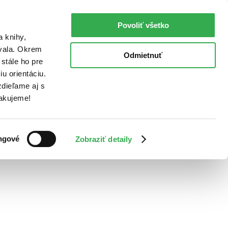
Povoliť všetko
a knihy,
ovala. Okrem
Odmietnuť
stále ho pre
u orientáciu.
dieľame aj s
Ďakujeme!
ngové
Zobraziť detaily