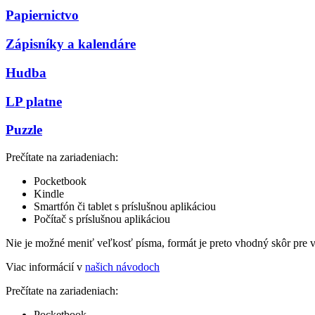
Papiernictvo
Zápisníky a kalendáre
Hudba
LP platne
Puzzle
Prečítate na zariadeniach:
Pocketbook
Kindle
Smartfón či tablet s príslušnou aplikáciou
Počítač s príslušnou aplikáciou
Nie je možné meniť veľkosť písma, formát je preto vhodný skôr pre 
Viac informácií v
našich návodoch
Prečítate na zariadeniach:
Pocketbook