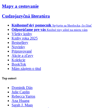
Mapy a cestovanie
Cudzojazyčná literatúra
Knihomoľský pomocník
Spýtajte sa Sherlocka, čo čítať
Odporúčame pre vás
Knižné tipy ušité na mieru vám
Všetky knihy
Knihy roka 2025
Bestsellery
Novinky
Pripravované
Akcie a zľavy
Kolekcie
BookTok
Mám záujem o titul
Top autori
Dominik Dán
Julie Caplin
Rebecca Yarros
Ana Huang
Sarah J. Maas