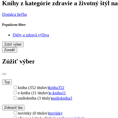
Knihy z kategórie zdravie a životný štýl na 
Domáca liečba
Populárne filtre
Diéty a zdravá výživa
Zúžiť výber
Zoradiť
Zúžiť výber
Typ
kniha (352 titulov)
kniha
352
e-kniha (11 titulov)
e-kniha
11
audiokniha (3 tituly)
audiokniha
3
Zobraziť iba
novinky (0 titulov)
novinky