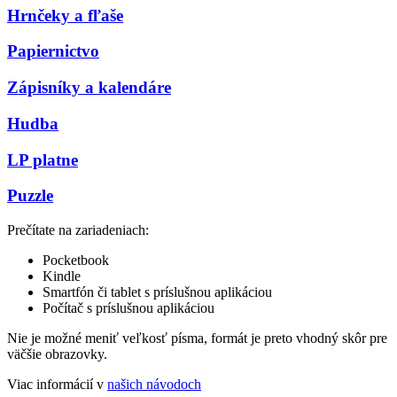
Hrnčeky a fľaše
Papiernictvo
Zápisníky a kalendáre
Hudba
LP platne
Puzzle
Prečítate na zariadeniach:
Pocketbook
Kindle
Smartfón či tablet s príslušnou aplikáciou
Počítač s príslušnou aplikáciou
Nie je možné meniť veľkosť písma, formát je preto vhodný skôr pre
väčšie obrazovky.
Viac informácií v
našich návodoch