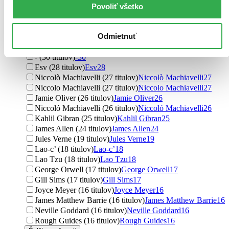
Povoliť všetko
Dale Carnegie (39 titulov)
Dale Carnegie
39
Mark Twain (38 titulov)
Mark Twain
38
Jonathan Swift (35 titulov)
Jonathan Swift
35
Odmietnuť
Harvard Business Review (32 titulov)
Harvard Business
Review
32
- (30 titulov)
-
30
Esv (28 titulov)
Esv
28
Niccolò Machiavelli (27 titulov)
Niccolò Machiavelli
27
Niccolo Machiavelli (27 titulov)
Niccolo Machiavelli
27
Jamie Oliver (26 titulov)
Jamie Oliver
26
Niccoló Machiavelli (26 titulov)
Niccoló Machiavelli
26
Kahlil Gibran (25 titulov)
Kahlil Gibran
25
James Allen (24 titulov)
James Allen
24
Jules Verne (19 titulov)
Jules Verne
19
Lao-c’ (18 titulov)
Lao-c’
18
Lao Tzu (18 titulov)
Lao Tzu
18
George Orwell (17 titulov)
George Orwell
17
Gill Sims (17 titulov)
Gill Sims
17
Joyce Meyer (16 titulov)
Joyce Meyer
16
James Matthew Barrie (16 titulov)
James Matthew Barrie
16
Neville Goddard (16 titulov)
Neville Goddard
16
Rough Guides (16 titulov)
Rough Guides
16