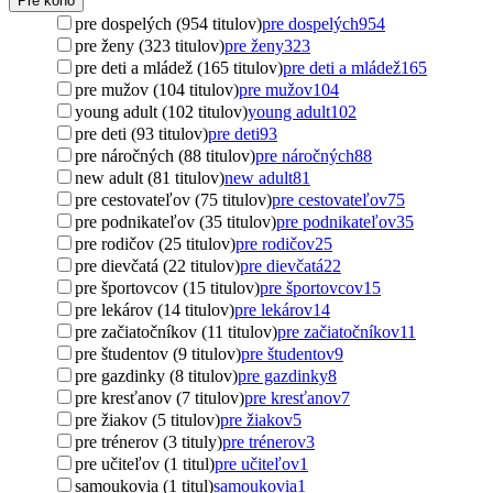
Pre koho
pre dospelých (954 titulov)
pre dospelých
954
pre ženy (323 titulov)
pre ženy
323
pre deti a mládež (165 titulov)
pre deti a mládež
165
pre mužov (104 titulov)
pre mužov
104
young adult (102 titulov)
young adult
102
pre deti (93 titulov)
pre deti
93
pre náročných (88 titulov)
pre náročných
88
new adult (81 titulov)
new adult
81
pre cestovateľov (75 titulov)
pre cestovateľov
75
pre podnikateľov (35 titulov)
pre podnikateľov
35
pre rodičov (25 titulov)
pre rodičov
25
pre dievčatá (22 titulov)
pre dievčatá
22
pre športovcov (15 titulov)
pre športovcov
15
pre lekárov (14 titulov)
pre lekárov
14
pre začiatočníkov (11 titulov)
pre začiatočníkov
11
pre študentov (9 titulov)
pre študentov
9
pre gazdinky (8 titulov)
pre gazdinky
8
pre kresťanov (7 titulov)
pre kresťanov
7
pre žiakov (5 titulov)
pre žiakov
5
pre trénerov (3 tituly)
pre trénerov
3
pre učiteľov (1 titul)
pre učiteľov
1
samoukovia (1 titul)
samoukovia
1