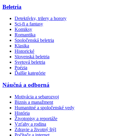
Beletria
Detektívky, trilery a horory
Sci-fi a fantasy
Komiksy
Romantika
Spoločenská beletria
Klasika
Historické
Slovenská beletria
Svetová beletria
Poézia
Ďalšie kategórie
Náučná a odborná
Motivácia a sebarozvoj
Biznis a manažment
Humanitné a spoločenské vedy
História
Životopisy a reportáže
Vzťahy a rodina
Zdravie a životný štýl
Počítače a internet