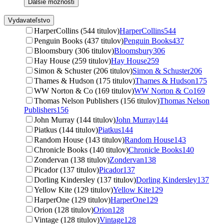
Ďalšie možnosti
Vydavateľstvo
HarperCollins (544 titulov)
HarperCollins
544
Penguin Books (437 titulov)
Penguin Books
437
Bloomsbury (306 titulov)
Bloomsbury
306
Hay House (259 titulov)
Hay House
259
Simon & Schuster (206 titulov)
Simon & Schuster
206
Thames & Hudson (175 titulov)
Thames & Hudson
175
WW Norton & Co (169 titulov)
WW Norton & Co
169
Thomas Nelson Publishers (156 titulov)
Thomas Nelson
Publishers
156
John Murray (144 titulov)
John Murray
144
Piatkus (144 titulov)
Piatkus
144
Random House (143 titulov)
Random House
143
Chronicle Books (140 titulov)
Chronicle Books
140
Zondervan (138 titulov)
Zondervan
138
Picador (137 titulov)
Picador
137
Dorling Kindersley (137 titulov)
Dorling Kindersley
137
Yellow Kite (129 titulov)
Yellow Kite
129
HarperOne (129 titulov)
HarperOne
129
Orion (128 titulov)
Orion
128
Vintage (128 titulov)
Vintage
128