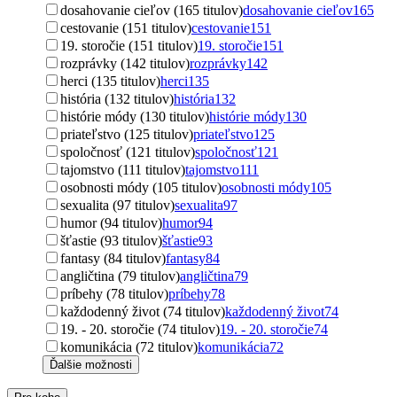
dosahovanie cieľov (165 titulov)
dosahovanie cieľov
165
cestovanie (151 titulov)
cestovanie
151
19. storočie (151 titulov)
19. storočie
151
rozprávky (142 titulov)
rozprávky
142
herci (135 titulov)
herci
135
história (132 titulov)
história
132
histórie módy (130 titulov)
histórie módy
130
priateľstvo (125 titulov)
priateľstvo
125
spoločnosť (121 titulov)
spoločnosť
121
tajomstvo (111 titulov)
tajomstvo
111
osobnosti módy (105 titulov)
osobnosti módy
105
sexualita (97 titulov)
sexualita
97
humor (94 titulov)
humor
94
šťastie (93 titulov)
šťastie
93
fantasy (84 titulov)
fantasy
84
angličtina (79 titulov)
angličtina
79
príbehy (78 titulov)
príbehy
78
každodenný život (74 titulov)
každodenný život
74
19. - 20. storočie (74 titulov)
19. - 20. storočie
74
komunikácia (72 titulov)
komunikácia
72
Ďalšie možnosti