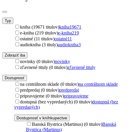
Typ
kniha (19671 titulov)
kniha
19671
e-kniha (219 titulov)
e-kniha
219
ostatné (11 titulov)
ostatné
11
audiokniha (3 tituly)
audiokniha
3
Zobraziť iba
novinky (0 titulov)
novinky
zľavnené tituly (0 titulov)
zľavnené tituly
Dostupnosť
na centrálnom sklade (0 titulov)
na centrálnom sklade
predpredaj (0 titulov)
predpredaj
pripravujeme (0 titulov)
pripravujeme
dostupná (bez vypredaných) (0 titulov)
dostupná (bez
vypredaných)
Dostupnosť v kníhkupectve
Banská Bystrica (Martinus) (0 titulov)
Banská
Bystrica (Martinus)