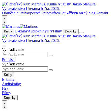
Doručenie
Kníhkupectvá
Knihovrátok
Poukážky
Knižný blog
Kontakt
E-knihy
Audioknihy
Hry
Filmy
Knihy
Doplnky
Vyhľadávanie
Prihlásiť
Vyhľadávanie
Knihy
E-knihy
Audioknihy
Hry
Filmy
Doplnky