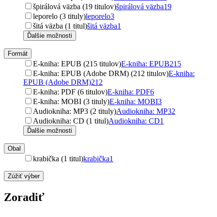
špirálová väzba (19 titulov)
špirálová väzba
19
leporelo (3 tituly)
leporelo
3
šitá väzba (1 titul)
šitá väzba
1
Ďalšie možnosti
Formát
E-kniha: EPUB (215 titulov)
E-kniha: EPUB
215
E-kniha: EPUB (Adobe DRM) (212 titulov)
E-kniha:
EPUB (Adobe DRM)
212
E-kniha: PDF (6 titulov)
E-kniha: PDF
6
E-kniha: MOBI (3 tituly)
E-kniha: MOBI
3
Audiokniha: MP3 (2 tituly)
Audiokniha: MP3
2
Audiokniha: CD (1 titul)
Audiokniha: CD
1
Ďalšie možnosti
Obal
krabička (1 titul)
krabička
1
Zúžiť výber
Zoradiť