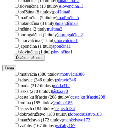
taliančina (15 titulov)
taliančina
15
slovenčina (13 titulov)
slovenčina
13
poľština (8 titulov)
poľština
8
maďarčina (5 titulov)
maďarčina
5
holandčina (3 tituly)
holandčina
3
ruština (2 tituly)
ruština
2
portugalčina (2 tituly)
portugalčina
2
chorvátčina (1 titul)
chorvátčina
1
japončina (1 titul)
japončina
1
slovinčina (1 titul)
slovinčina
1
Ďalšie možnosti
Téma
motivácia (386 titulov)
motivácia
386
zdravie (346 titulov)
zdravie
346
móda (312 titulov)
móda
312
láska (270 titulov)
láska
270
cesta ku šťastiu (208 titulov)
cesta ku šťastiu
208
rodina (185 titulov)
rodina
185
úspech (184 titulov)
úspech
184
dobrodružstvo (183 titulov)
dobrodružstvo
183
manželstvo (172 titulov)
manželstvo
172
vzťahy (167 titulov)
vzťahy
167