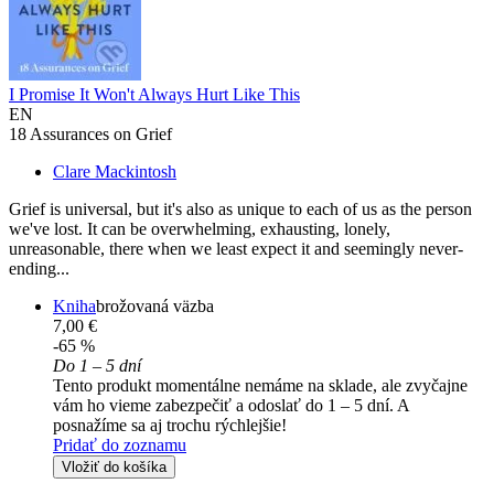
I Promise It Won't Always Hurt Like This
EN
18 Assurances on Grief
Clare Mackintosh
Grief is universal, but it's also as unique to each of us as the person
we've lost. It can be overwhelming, exhausting, lonely,
unreasonable, there when we least expect it and seemingly never-
ending...
Kniha
brožovaná väzba
7,00 €
-65 %
Do 1 – 5 dní
Tento produkt momentálne nemáme na sklade, ale zvyčajne
vám ho vieme zabezpečiť a odoslať do 1 – 5 dní. A
posnažíme sa aj trochu rýchlejšie!
Pridať do zoznamu
Vložiť do košíka