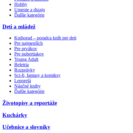
Hobby
Umenie a dizajn
Ďalšie kategórie
Deti a mládež
Knihorad – poradca kníh pre deti
Pre najmenších
Pre prvákov
Pre pubertiakov
Young Adult
Beletria
Rozprávky
Sci-fi, fantasy a komiksy
Leporelá
Náučné knihy
Ďalšie kategórie
Životopisy a reportáže
Kuchárky
Učebnice a slovníky