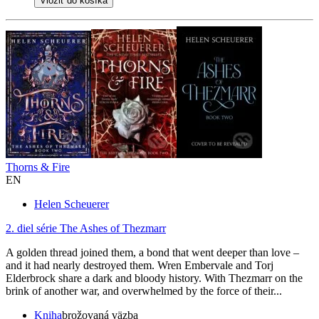
Vložiť do košíka
Thorns & Fire
EN
Helen Scheuerer
2. diel série
The Ashes of Thezmarr
A golden thread joined them, a bond that went deeper than love –
and it had nearly destroyed them. Wren Embervale and Torj
Elderbrock share a dark and bloody history. With Thezmarr on the
brink of another war, and overwhelmed by the force of their...
Kniha
brožovaná väzba