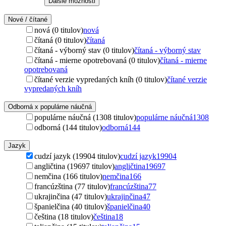
Ďalšie možnosti
Nové / čítané
nová (0 titulov)
nová
čítaná (0 titulov)
čítaná
čítaná - výborný stav (0 titulov)
čítaná - výborný stav
čítaná - mierne opotrebovaná (0 titulov)
čítaná - mierne
opotrebovaná
čítané verzie vypredaných kníh (0 titulov)
čítané verzie
vypredaných kníh
Odborná x populárne náučná
populárne náučná (1308 titulov)
populárne náučná
1308
odborná (144 titulov)
odborná
144
Jazyk
cudzí jazyk (19904 titulov)
cudzí jazyk
19904
angličtina (19697 titulov)
angličtina
19697
nemčina (166 titulov)
nemčina
166
francúzština (77 titulov)
francúzština
77
ukrajinčina (47 titulov)
ukrajinčina
47
španielčina (40 titulov)
španielčina
40
čeština (18 titulov)
čeština
18