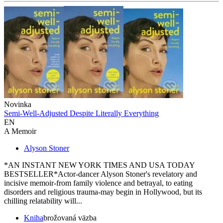
Novinka
Semi-Well-Adjusted Despite Literally Everything
EN
A Memoir
Alyson Stoner
*AN INSTANT NEW YORK TIMES AND USA TODAY
BESTSELLER*Actor-dancer Alyson Stoner's revelatory and
incisive memoir-from family violence and betrayal, to eating
disorders and religious trauma-may begin in Hollywood, but its
chilling relatability will...
Kniha
brožovaná väzba