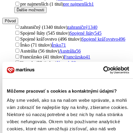
pre najmenších (1 titul)
pre najmenších
1
Ďalšie možnosti
Pôvod
zahraničný (1340 titulov)
zahraničný
1340
Spojené štáty (545 titulov)
Spojené štáty
545
Spojené kráľovstvo (496 titulov)
Spojené kráľovstvo
496
Írsko (71 titulov)
Írsko
71
Austrália (56 titulov)
Austrália
56
Francúzsko (41 titulov)
Francúzsko
41
Kanada (29 titulov)
Kanada
29
Japonsko (29 titulov)
Japonsko
29
Česko (19 titulov)
Česko
19
Rusko (17 titulov)
Rusko
17
severský (16 titulov)
severský
16
Môžeme pracovať s cookies a kontaktnými údajmi?
Rakúsko (13 titulov)
Rakúsko
13
Slovensko (12 titulov)
Slovensko
12
Aby sme vedeli, ako sa na našom webe správate, a mohli
Nórsko (11 titulov)
Nórsko
11
vám zobraziť tie najlepšie tipy na knihy, zbierame cookies.
Brazília (10 titulov)
Brazília
10
Niektoré sú naozaj potrebné a bez nich by naša stránka
Holandsko (8 titulov)
Holandsko
8
vôbec nefungovala. Okrem toho používame analytické
Peru (7 titulov)
Peru
7
Irán (6 titulov)
Irán
6
cookies, ktoré nám umožňujú zisťovať, ako náš web