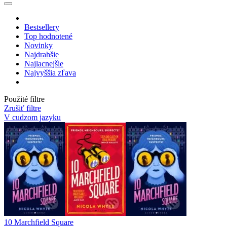
Bestsellery
Top hodnotené
Novinky
Najdrahšie
Najlacnejšie
Najvyššia zľava
Použité filtre
Zrušiť filtre
V cudzom jazyku
10 Marchfield Square