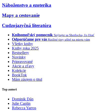
Náboženstvo a ezoterika
Mapy a cestovanie
Cudzojazyčná literatúra
Knihomoľský pomocník
Spýtajte sa Sherlocka, čo čítať
Odporúčame pre vás
Knižné tipy ušité na mieru vám
Všetky knihy
Knihy roka 2025
Bestsellery
Novinky
Pripravované
Akcie a zľavy
Kolekcie
BookTok
Mám záujem o titul
Top autori
Dominik Dán
Julie Caplin
Rebecca Yarros