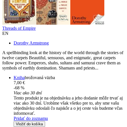
Threads of Empire
EN
Dorothy Armstrong
A spellbinding look at the history of the world through the stories of
twelve carpets Beautiful, sensuous, and enigmatic, great carpets
follow power. Emperors, shahs, sultans and samurai crave them as
symbols of earthly domination. Shamans and priests...
Kniha
brožovaná väzba
7,00 €
-68 %
Viac ako 30 dní
Tento produkt je na objednávku a jeho dodanie môže trvať aj
viac ako 30 dní. Urobíme však všetko pre to, aby sme vašu
objednávku odoslali čo najskôr a o jej ceste vás budeme včas
informovať.
Pridať do zoznamu
Vložiť do košíka