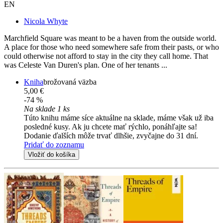
EN
Nicola Whyte
Marchfield Square was meant to be a haven from the outside world.
A place for those who need somewhere safe from their pasts, or who
could otherwise not afford to stay in the city they call home. That
was Celeste Van Duren's plan. One of her tenants ...
Kniha
brožovaná väzba
5,00 €
-74 %
Na sklade 1 ks
Túto knihu máme síce aktuálne na sklade, máme však už iba
posledné kusy. Ak ju chcete mať rýchlo, ponáhľajte sa!
Dodanie ďalších môže trvať dlhšie, zvyčajne do 31 dní.
Pridať do zoznamu
Vložiť do košíka