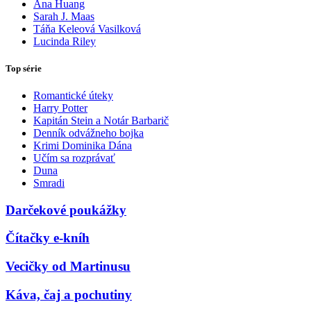
Ana Huang
Sarah J. Maas
Táňa Keleová Vasilková
Lucinda Riley
Top série
Romantické úteky
Harry Potter
Kapitán Stein a Notár Barbarič
Denník odvážneho bojka
Krimi Dominika Dána
Učím sa rozprávať
Duna
Smradi
Darčekové poukážky
Čítačky e-kníh
Vecičky od Martinusu
Káva, čaj a pochutiny