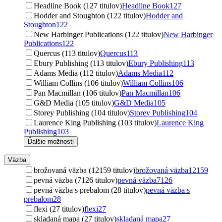
Headline Book (127 titulov)
Headline Book
127
Hodder and Stoughton (122 titulov)
Hodder and
Stoughton
122
New Harbinger Publications (122 titulov)
New Harbinger
Publications
122
Quercus (113 titulov)
Quercus
113
Ebury Publishing (113 titulov)
Ebury Publishing
113
Adams Media (112 titulov)
Adams Media
112
William Collins (106 titulov)
William Collins
106
Pan Macmillan (106 titulov)
Pan Macmillan
106
G&D Media (105 titulov)
G&D Media
105
Storey Publishing (104 titulov)
Storey Publishing
104
Laurence King Publishing (103 titulov)
Laurence King
Publishing
103
Ďalšie možnosti
Väzba
brožovaná väzba (12159 titulov)
brožovaná väzba
12159
pevná väzba (7126 titulov)
pevná väzba
7126
pevná väzba s prebalom (28 titulov)
pevná väzba s
prebalom
28
flexi (27 titulov)
flexi
27
skladaná mapa (27 titulov)
skladaná mapa
27