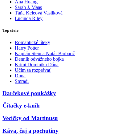
Ana Huang
Sarah J. Maas
Táňa Keleová Vasilková
Lucinda Riley
Top série
Romantické úteky
Harry Potter
Kapitán Stein a Notár Barbarič
Denník odvážneho bojka
Krimi Dominika Dána
Učím sa rozprávať
Duna
Smradi
Darčekové poukážky
Čítačky e-kníh
Vecičky od Martinusu
Káva, čaj a pochutiny