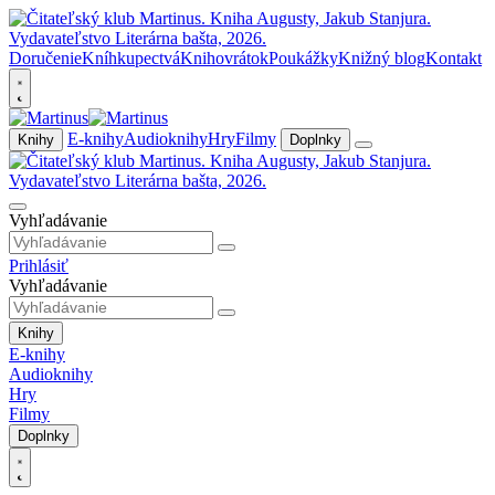
Doručenie
Kníhkupectvá
Knihovrátok
Poukážky
Knižný blog
Kontakt
E-knihy
Audioknihy
Hry
Filmy
Knihy
Doplnky
Vyhľadávanie
Prihlásiť
Vyhľadávanie
Knihy
E-knihy
Audioknihy
Hry
Filmy
Doplnky