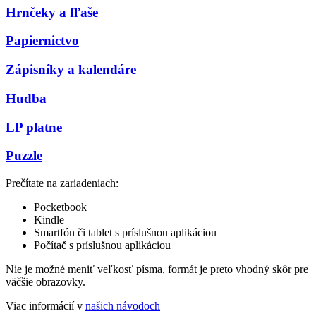
Hrnčeky a fľaše
Papiernictvo
Zápisníky a kalendáre
Hudba
LP platne
Puzzle
Prečítate na zariadeniach:
Pocketbook
Kindle
Smartfón či tablet s príslušnou aplikáciou
Počítač s príslušnou aplikáciou
Nie je možné meniť veľkosť písma, formát je preto vhodný skôr pre
väčšie obrazovky.
Viac informácií v
našich návodoch