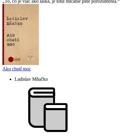
To, čo je viac ako láska, je totiž mlčanie plné porozumenia.
Ako chutí moc
Ladislav Mňačko