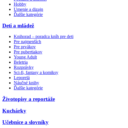
Hobby
Umenie a dizajn
Ďalšie kategórie
Deti a mládež
Knihorad – poradca kníh pre deti
Pre najmenších
Pre prvákov
Pre pubertiakov
Young Adult
Beletria
Rozprávky
Sci-fi, fantasy a komiksy
Leporelá
Náučné knihy
Ďalšie kategórie
Životopisy a reportáže
Kuchárky
Učebnice a slovníky