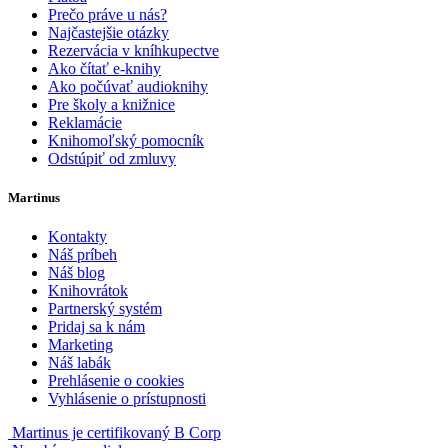
Prečo práve u nás?
Najčastejšie otázky
Rezervácia v kníhkupectve
Ako čítať e-knihy
Ako počúvať audioknihy
Pre školy a knižnice
Reklamácie
Knihomoľský pomocník
Odstúpiť od zmluvy
Martinus
Kontakty
Náš príbeh
Náš blog
Knihovrátok
Partnerský systém
Pridaj sa k nám
Marketing
Náš labák
Prehlásenie o cookies
Vyhlásenie o prístupnosti
Martinus je certifikovaný B Corp