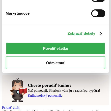
Bestsellery
Marketingové
Top hodnotené
Novinky
Najdrahšie
Najlacnejšie
Najvyššia zľava
Zobraziť detaily
Použité filtre
Povoliť všetko
Zrušiť filtre
dostupné
Z kolekcie Populárno - náučná literatúra - Knihy roka
2018
Odmietnuť
Nebol nájdený
žiadny titul
vyhovujúci zadaným podmienkam.
Skúste prosím zmeniť vyhľadávaný výraz.
Chcete poradiť knihu?
Náš pomocník Sherlock vám ju s radosťou vypátra!
Knihomoľský pomocník
Pridať citát