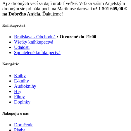
Aj z drobných vecí sa dajú urobiť veľké. Vďaka vašim Anjelským
drobným ste pri nákupoch na Martinuse darovali už
1 501 609,00 €
na Dobrého Anjela
. Ďakujeme!
Kníhkupectvá
Bratislava - Obchodná
• Otvorené do 21:00
Všetky kníhkupectvá
Udalosti
Spriatelené kníhkupectvá
Kategórie
Knihy
E-knihy
Audioknihy
Hry
Filmy
Doplnky
Nakupujte u nás
Doručenie
Platba