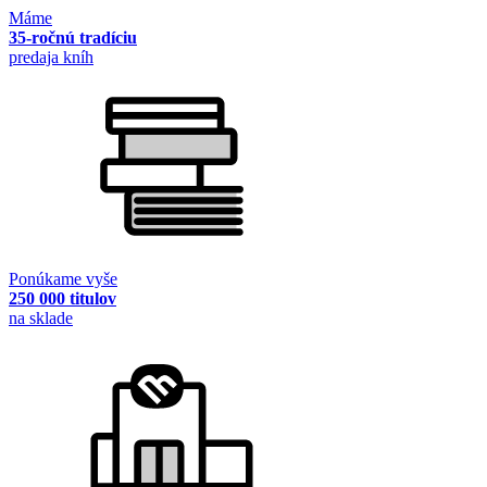
Máme
35-ročnú tradíciu
predaja kníh
Ponúkame vyše
250 000 titulov
na sklade