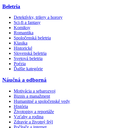
Beletria
Detektívky, trilery a horory
Sci-fi a fantasy
Komiksy
Romantika
Spoločenská beletria
Klasika
Historické
Slovenská beletria
Svetová beletria
Poézia
Ďalšie kategórie
Náučná a odborná
Motivácia a sebarozvoj
Biznis a manažment
Humanitné a spoločenské vedy
História
Životopisy a reportáže
Vzťahy a rodina
Zdravie a životný štýl
Počítače a internet