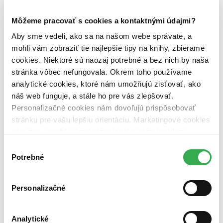
zľavnené tituly (0 titulov)
zľavnené tituly
Môžeme pracovať s cookies a kontaktnými údajmi?
Dostupnosť
na centrálnom sklade (0 titulov)
na centrálnom sklade
Aby sme vedeli, ako sa na našom webe správate, a
predpredaj (0 titulov)
predpredaj
mohli vám zobraziť tie najlepšie tipy na knihy, zbierame
pripravujeme (0 titulov)
pripravujeme
cookies. Niektoré sú naozaj potrebné a bez nich by naša
dostupná (bez vypredaných) (0 titulov)
dostupná (bez
stránka vôbec nefungovala. Okrem toho používame
vypredaných)
analytické cookies, ktoré nám umožňujú zisťovať, ako
Nové / čítané
náš web funguje, a stále ho pre vás zlepšovať.
nová (0 titulov)
nová
Personalizačné cookies nám dovoľujú prispôsobovať
čítaná (0 titulov)
čítaná
stránku pre vašu lepšiu orientáciu. Marketingové cookies
čítaná - výborný stav (0 titulov)
čítaná - výborný stav
čítaná - mierne opotrebovaná (0 titulov)
čítaná - mierne
nám zas umožňujú zobrazenie relevantnej reklamy.
opotrebovaná
Niektoré údaje zdieľame aj s tretími stranami. Veľmi by
Výber
čítané verzie vypredaných kníh (0 titulov)
čítané verzie
nám pomohlo, keby sme mohli používať všetky tieto
Potrebné
vypredaných kníh
súhlasu
cookies. Ďakujeme!
Zúžiť výber
Personalizačné
Zoradiť
Analytické