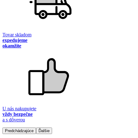
Tovar skladom
expedujeme
okamžite
U nás nakupujete
vždy bezpečne
a s dôverou
Predchádzajúce
Ďalšie