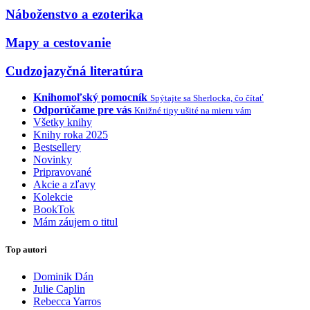
Náboženstvo a ezoterika
Mapy a cestovanie
Cudzojazyčná literatúra
Knihomoľský pomocník
Spýtajte sa Sherlocka, čo čítať
Odporúčame pre vás
Knižné tipy ušité na mieru vám
Všetky knihy
Knihy roka 2025
Bestsellery
Novinky
Pripravované
Akcie a zľavy
Kolekcie
BookTok
Mám záujem o titul
Top autori
Dominik Dán
Julie Caplin
Rebecca Yarros