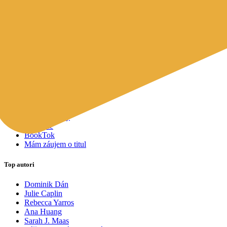
Mapy a cestovanie
Cudzojazyčná literatúra
Knihomoľský pomocník
Spýtajte sa Sherlocka, čo čítať
Odporúčame pre vás
Knižné tipy ušité na mieru vám
Všetky knihy
Knihy roka 2025
Bestsellery
Novinky
Pripravované
Akcie a zľavy
Kolekcie
BookTok
Mám záujem o titul
Top autori
Dominik Dán
Julie Caplin
Rebecca Yarros
Ana Huang
Sarah J. Maas