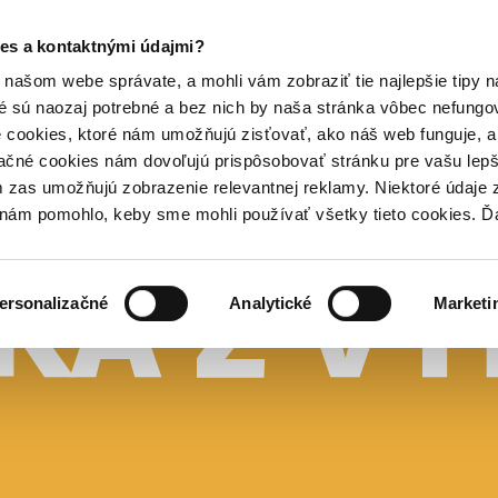
es a kontaktnými údajmi?
našom webe správate, a mohli vám zobraziť tie najlepšie tipy n
é sú naozaj potrebné a bez nich by naša stránka vôbec nefung
 cookies, ktoré nám umožňujú zisťovať, ako náš web funguje, a 
ačné cookies nám dovoľujú prispôsobovať stránku pre vašu lepši
zas umožňujú zobrazenie relevantnej reklamy. Niektoré údaje z
y nám pomohlo, keby sme mohli používať všetky tieto cookies. 
ersonalizačné
Analytické
Marketi