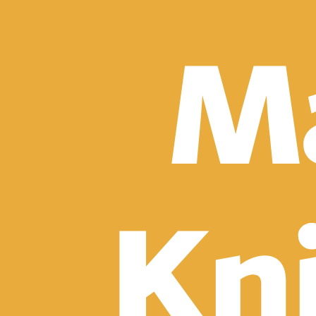
Detektívky, trilery a horory
Sci-fi a fantasy
Komiksy
Romantika
Spoločenská beletria
Klasika
Historické
Slovenská beletria
Svetová beletria
Poézia
Ďalšie kategórie
Náučná a odborná
Motivácia a sebarozvoj
Biznis a manažment
Humanitné a spoločenské vedy
História
Životopisy a reportáže
Vzťahy a rodina
Zdravie a životný štýl
Počítače a internet
Hobby
Umenie a dizajn