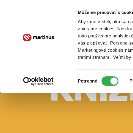
Doručenie
Kníhkupectvá
Knihovrátok
Poukážky
Knižný blog
Kontakt
Môžeme pracovať s cooki
Aby sme vedeli, ako sa na 
zbierame cookies. Niektor
E-knihy
Audioknihy
Hry
Filmy
Knihy
Doplnky
toho používame analytické
vás zlepšovať. Personaliz
Vyhľadávanie
Marketingové cookies nám 
tretími stranami. Veľmi b
Prihlásiť
Vyhľadávanie
Výber
Knihy
Potrebné
P
súhlasu
E-knihy
Audioknihy
Hry
Filmy
Doplnky
Beletria