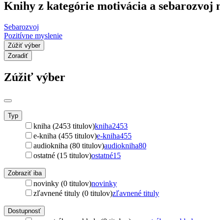
Knihy z kategórie motivácia a sebarozvoj 
Sebarozvoj
Pozitívne myslenie
Zúžiť výber
Zoradiť
Zúžiť výber
Typ
kniha (2453 titulov)
kniha
2453
e-kniha (455 titulov)
e-kniha
455
audiokniha (80 titulov)
audiokniha
80
ostatné (15 titulov)
ostatné
15
Zobraziť iba
novinky (0 titulov)
novinky
zľavnené tituly (0 titulov)
zľavnené tituly
Dostupnosť