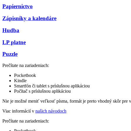
Papiernictvo
Zápisníky a kalendáre
Hudba
LP platne
Puzzle
Prečítate na zariadeniach:
Pocketbook
Kindle
Smartfón či tablet s príslušnou aplikáciou
Počítač s príslušnou aplikáciou
Nie je možné meniť veľkosť písma, formát je preto vhodný skôr pre 
Viac informácií v
našich návodoch
Prečítate na zariadeniach:
Pocketbook