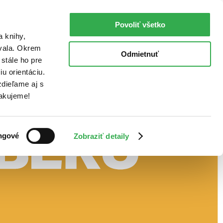
Povoliť všetko
a knihy,
ovala. Okrem
Odmietnuť
stále ho pre
u orientáciu.
dieľame aj s
Ďakujeme!
ngové
Zobraziť detaily