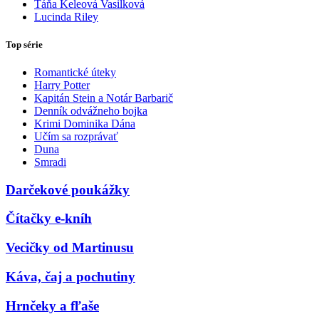
Táňa Keleová Vasilková
Lucinda Riley
Top série
Romantické úteky
Harry Potter
Kapitán Stein a Notár Barbarič
Denník odvážneho bojka
Krimi Dominika Dána
Učím sa rozprávať
Duna
Smradi
Darčekové poukážky
Čítačky e-kníh
Vecičky od Martinusu
Káva, čaj a pochutiny
Hrnčeky a fľaše