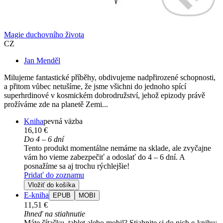
Magie duchovního života
CZ
Jan Menděl
Milujeme fantastické příběhy, obdivujeme nadpřirozené schopnosti,
a přitom vůbec netušíme, že jsme všichni do jednoho spící
superhrdinové v kosmickém dobrodružství, jehož epizody právě
prožíváme zde na planetě Zemi...
Kniha
pevná väzba
16,10 €
Do 4 – 6 dní
Tento produkt momentálne nemáme na sklade, ale zvyčajne
vám ho vieme zabezpečiť a odoslať do 4 – 6 dní. A
posnažíme sa aj trochu rýchlejšie!
Pridať do zoznamu
Vložiť do košíka
E-kniha
EPUB
MOBI
11,51 €
Ihneď na stiahnutie
Máte čítačku, tablet alebo mobil? Stiahnite si do nich e-knihu: