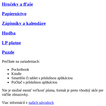
Hrnčeky a fľaše
Papiernictvo
Zápisníky a kalendáre
Hudba
LP platne
Puzzle
Prečítate na zariadeniach:
Pocketbook
Kindle
Smartfón či tablet s príslušnou aplikáciou
Počítač s príslušnou aplikáciou
Nie je možné meniť veľkosť písma, formát je preto vhodný skôr pre
väčšie obrazovky.
Viac informácií v
našich návodoch