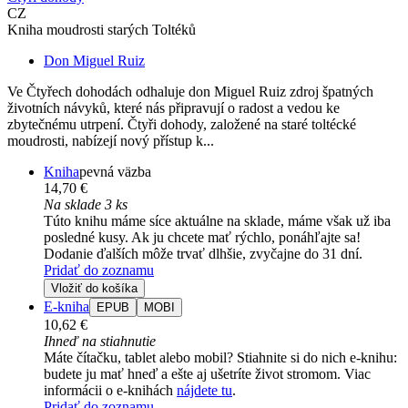
CZ
Kniha moudrosti starých Toltéků
Don Miguel Ruiz
Ve Čtyřech dohodách odhaluje don Miguel Ruiz zdroj špatných
životních návyků, které nás připravují o radost a vedou ke
zbytečnému utrpení. Čtyři dohody, založené na staré toltécké
moudrosti, nabízejí nový přístup k...
Kniha
pevná väzba
14,70 €
Na sklade 3 ks
Túto knihu máme síce aktuálne na sklade, máme však už iba
posledné kusy. Ak ju chcete mať rýchlo, ponáhľajte sa!
Dodanie ďalších môže trvať dlhšie, zvyčajne do 31 dní.
Pridať do zoznamu
Vložiť do košíka
E-kniha
EPUB
MOBI
10,62 €
Ihneď na stiahnutie
Máte čítačku, tablet alebo mobil? Stiahnite si do nich e-knihu:
budete ju mať hneď a ešte aj ušetríte život stromom. Viac
informácii o e-knihách
nájdete tu
.
Pridať do zoznamu