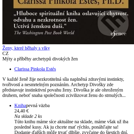
Ženy, které běhaly s vlky
CZ
Mýty a příběhy archetypů divokých žen
Clarissa Pinkola Estés
V každé ženě žije nezkrotitelná síla naplněná zdravými instinkty,
tvořivostí a nesmrtelným poznáním. Archetyp Divošky zde
představuje instinktivní povahu ženy. Divoška je ale ohroženým
druhem, neboť snaha společnosti zcivilizovat ženu do strnulých...
Kniha
pevná väzba
24,40 €
Na sklade 2 ks
Túto knihu máme síce aktuálne na sklade, máme však už iba
posledné kusy. Ak ju chcete mať rýchlo, ponáhľajte sa!
Dodanie ďalších môže trvať dlhšie, zvyčajne do šiestich dní.