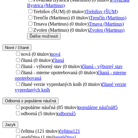
Bystrica (Martinus)
Trebišov (ŠUM) (0 titulov)
Trebišov (ŠUM)
Trenčín (Martinus) (0 titulov)
Trenčín (Martinus)
Trnava (Martinus) (0 titulov)
Trnava (Martinus)
Zvolen (Martinus) (0 titulov)
Zvolen (Martinus)
Ďalšie možnosti
Nové / čítané
nová (0 titulov)
nová
čítaná (0 titulov)
čítaná
čítaná - výborný stav (0 titulov)
čítaná - výborný stav
čítaná - mierne opotrebovaná (0 titulov)
čítaná - mierne
opotrebovaná
čítané verzie vypredaných kníh (0 titulov)
čítané verzie
vypredaných kníh
Odborná x populárne náučná
populárne náučná (85 titulov)
populárne náučná
85
odborná (5 titulov)
odborná
5
Jazyk
čeština (121 titulov)
čeština
121
angličtina (1 titul)
angličtina
1