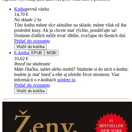
Kniha
pevná väzba
14,70 €
Na sklade 2 ks
Túto knihu máme síce aktuálne na sklade, máme však už iba
posledné kusy. Ak ju chcete mať rýchlo, ponáhľajte sa!
Dodanie ďalších môže trvať dlhšie, zvyčajne do šiestich dní.
Pridať do zoznamu
Vložiť do košíka
E-kniha
EPUB
MOBI
10,62 €
Ihneď na stiahnutie
Máte čítačku, tablet alebo mobil? Stiahnite si do nich e-knihu:
budete ju mať hneď a ešte aj ušetríte život stromom. Viac
informácii o e-knihách
nájdete tu
.
Pridať do zoznamu
Vložiť do košíka