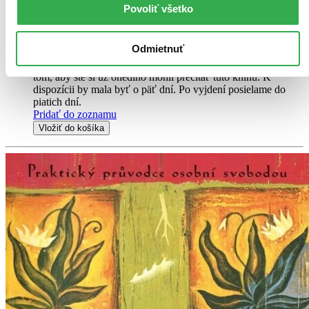
Povoliť všetko
Kniha
pevná väzba
8,04 €
Predobjednávka,
Odmietnuť
vychádza o päť dní
Vydavateľ, tlačiar a ďalší usilovní ľudia intenzívne pracujú na
tom, aby ste si už onedlho mohli prečítať túto knihu. K
dispozícii by mala byť o päť dní. Po vyjdení posielame do
piatich dní.
Pridať do zoznamu
Vložiť do košíka