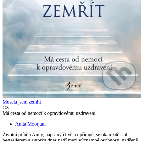
Musela jsem zemřít
CZ
Má cesta od nemoci k opravdovému uzdravení
Anita Moorjani
Životní příběh Anity, napsaný čtivě a upřímně, se okamžitě stal
bestsellerem a autorka dnes patří mezi významné osobnosti, nadšeně