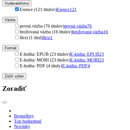
Vydavateľstvo
Esence (121 titulov)
Esence
121
Väzba
pevná väzba (76 titulov)
pevná väzba
76
brožovaná väzba (16 titulov)
brožovaná väzba
16
flexi (1 titul)
flexi
1
Formát
E-kniha: EPUB (23 titulov)
E-kniha: EPUB
23
E-kniha: MOBI (23 titulov)
E-kniha: MOBI
23
E-kniha: PDF (4 tituly)
E-kniha: PDF
4
Zúžiť výber
Zoradiť
Bestsellery
Top hodnotené
Novinky