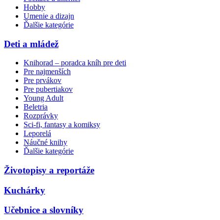
Hobby
Umenie a dizajn
Ďalšie kategórie
Deti a mládež
Knihorad – poradca kníh pre deti
Pre najmenších
Pre prvákov
Pre pubertiakov
Young Adult
Beletria
Rozprávky
Sci-fi, fantasy a komiksy
Leporelá
Náučné knihy
Ďalšie kategórie
Životopisy a reportáže
Kuchárky
Učebnice a slovníky