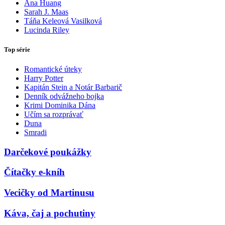
Ana Huang
Sarah J. Maas
Táňa Keleová Vasilková
Lucinda Riley
Top série
Romantické úteky
Harry Potter
Kapitán Stein a Notár Barbarič
Denník odvážneho bojka
Krimi Dominika Dána
Učím sa rozprávať
Duna
Smradi
Darčekové poukážky
Čítačky e-kníh
Vecičky od Martinusu
Káva, čaj a pochutiny