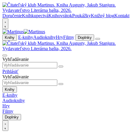
Doručenie
Kníhkupectvá
Knihovrátok
Poukážky
Knižný blog
Kontakt
E-knihy
Audioknihy
Hry
Filmy
Knihy
Doplnky
Vyhľadávanie
Prihlásiť
Vyhľadávanie
Knihy
E-knihy
Audioknihy
Hry
Filmy
Doplnky