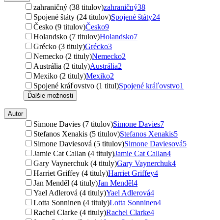
zahraničný (38 titulov)
zahraničný
38
Spojené štáty (24 titulov)
Spojené štáty
24
Česko (9 titulov)
Česko
9
Holandsko (7 titulov)
Holandsko
7
Grécko (3 tituly)
Grécko
3
Nemecko (2 tituly)
Nemecko
2
Austrália (2 tituly)
Austrália
2
Mexiko (2 tituly)
Mexiko
2
Spojené kráľovstvo (1 titul)
Spojené kráľovstvo
1
Ďalšie možnosti
Autor
Simone Davies (7 titulov)
Simone Davies
7
Stefanos Xenakis (5 titulov)
Stefanos Xenakis
5
Simone Daviesová (5 titulov)
Simone Daviesová
5
Jamie Cat Callan (4 tituly)
Jamie Cat Callan
4
Gary Vaynerchuk (4 tituly)
Gary Vaynerchuk
4
Harriet Griffey (4 tituly)
Harriet Griffey
4
Jan Menděl (4 tituly)
Jan Menděl
4
Yael Adlerová (4 tituly)
Yael Adlerová
4
Lotta Sonninen (4 tituly)
Lotta Sonninen
4
Rachel Clarke (4 tituly)
Rachel Clarke
4