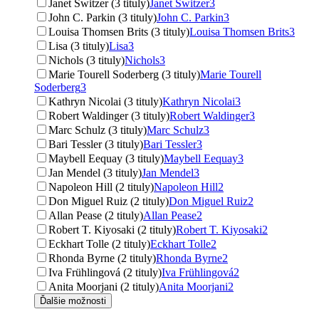
Janet Switzer (3 tituly)
Janet Switzer
3
John C. Parkin (3 tituly)
John C. Parkin
3
Louisa Thomsen Brits (3 tituly)
Louisa Thomsen Brits
3
Lisa (3 tituly)
Lisa
3
Nichols (3 tituly)
Nichols
3
Marie Tourell Soderberg (3 tituly)
Marie Tourell
Soderberg
3
Kathryn Nicolai (3 tituly)
Kathryn Nicolai
3
Robert Waldinger (3 tituly)
Robert Waldinger
3
Marc Schulz (3 tituly)
Marc Schulz
3
Bari Tessler (3 tituly)
Bari Tessler
3
Maybell Eequay (3 tituly)
Maybell Eequay
3
Jan Mendel (3 tituly)
Jan Mendel
3
Napoleon Hill (2 tituly)
Napoleon Hill
2
Don Miguel Ruiz (2 tituly)
Don Miguel Ruiz
2
Allan Pease (2 tituly)
Allan Pease
2
Robert T. Kiyosaki (2 tituly)
Robert T. Kiyosaki
2
Eckhart Tolle (2 tituly)
Eckhart Tolle
2
Rhonda Byrne (2 tituly)
Rhonda Byrne
2
Iva Frühlingová (2 tituly)
Iva Frühlingová
2
Anita Moorjani (2 tituly)
Anita Moorjani
2
Ďalšie možnosti