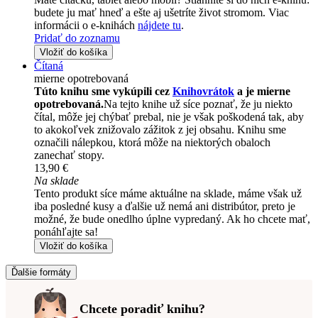
budete ju mať hneď a ešte aj ušetríte život stromom. Viac
informácii o e-knihách
nájdete tu
.
Pridať do zoznamu
Vložiť do košíka
Čítaná
mierne opotrebovaná
Túto knihu sme vykúpili cez
Knihovrátok
a je mierne
opotrebovaná.
Na tejto knihe už síce poznať, že ju niekto
čítal, môže jej chýbať prebal, nie je však poškodená tak, aby
to akokoľvek znižovalo zážitok z jej obsahu. Knihu sme
označili nálepkou, ktorá môže na niektorých obaloch
zanechať stopy.
13,90 €
Na sklade
Tento produkt síce máme aktuálne na sklade, máme však už
iba posledné kusy a ďalšie už nemá ani distribútor, preto je
možné, že bude onedlho úplne vypredaný. Ak ho chcete mať,
ponáhľajte sa!
Vložiť do košíka
Ďalšie formáty
Chcete poradiť knihu?