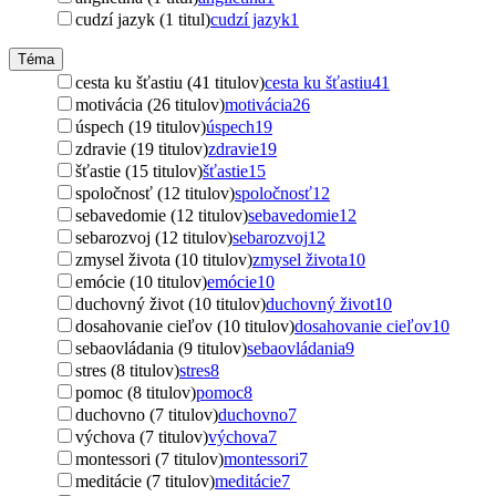
cudzí jazyk (1 titul)
cudzí jazyk
1
Téma
cesta ku šťastiu (41 titulov)
cesta ku šťastiu
41
motivácia (26 titulov)
motivácia
26
úspech (19 titulov)
úspech
19
zdravie (19 titulov)
zdravie
19
šťastie (15 titulov)
šťastie
15
spoločnosť (12 titulov)
spoločnosť
12
sebavedomie (12 titulov)
sebavedomie
12
sebarozvoj (12 titulov)
sebarozvoj
12
zmysel života (10 titulov)
zmysel života
10
emócie (10 titulov)
emócie
10
duchovný život (10 titulov)
duchovný život
10
dosahovanie cieľov (10 titulov)
dosahovanie cieľov
10
sebaovládania (9 titulov)
sebaovládania
9
stres (8 titulov)
stres
8
pomoc (8 titulov)
pomoc
8
duchovno (7 titulov)
duchovno
7
výchova (7 titulov)
výchova
7
montessori (7 titulov)
montessori
7
meditácie (7 titulov)
meditácie
7