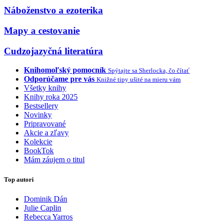
Náboženstvo a ezoterika
Mapy a cestovanie
Cudzojazyčná literatúra
Knihomoľský pomocník
Spýtajte sa Sherlocka, čo čítať
Odporúčame pre vás
Knižné tipy ušité na mieru vám
Všetky knihy
Knihy roka 2025
Bestsellery
Novinky
Pripravované
Akcie a zľavy
Kolekcie
BookTok
Mám záujem o titul
Top autori
Dominik Dán
Julie Caplin
Rebecca Yarros