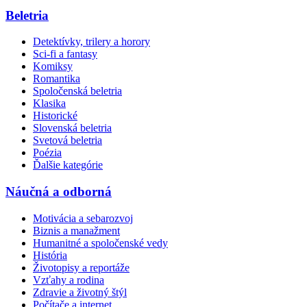
Beletria
Detektívky, trilery a horory
Sci-fi a fantasy
Komiksy
Romantika
Spoločenská beletria
Klasika
Historické
Slovenská beletria
Svetová beletria
Poézia
Ďalšie kategórie
Náučná a odborná
Motivácia a sebarozvoj
Biznis a manažment
Humanitné a spoločenské vedy
História
Životopisy a reportáže
Vzťahy a rodina
Zdravie a životný štýl
Počítače a internet