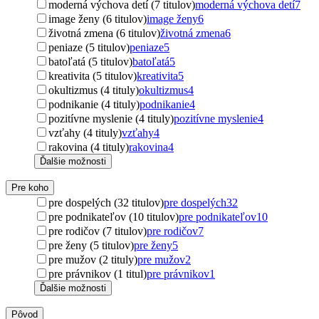
moderná výchova detí (7 titulov)
moderná výchova detí
7
image ženy (6 titulov)
image ženy
6
životná zmena (6 titulov)
životná zmena
6
peniaze (5 titulov)
peniaze
5
batoľatá (5 titulov)
batoľatá
5
kreativita (5 titulov)
kreativita
5
okultizmus (4 tituly)
okultizmus
4
podnikanie (4 tituly)
podnikanie
4
pozitívne myslenie (4 tituly)
pozitívne myslenie
4
vzťahy (4 tituly)
vzťahy
4
rakovina (4 tituly)
rakovina
4
Ďalšie možnosti
Pre koho
pre dospelých (32 titulov)
pre dospelých
32
pre podnikateľov (10 titulov)
pre podnikateľov
10
pre rodičov (7 titulov)
pre rodičov
7
pre ženy (5 titulov)
pre ženy
5
pre mužov (2 tituly)
pre mužov
2
pre právnikov (1 titul)
pre právnikov
1
Ďalšie možnosti
Pôvod