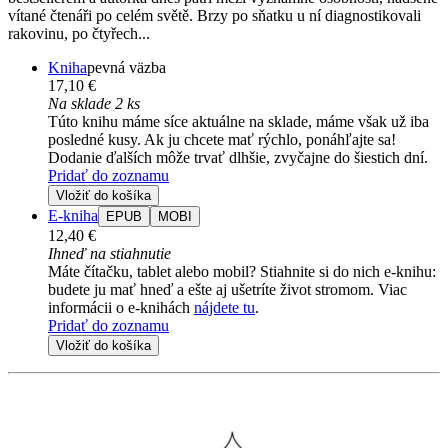
vítané čtenáři po celém světě. Brzy po sňatku u ní diagnostikovali
rakovinu, po čtyřech...
Kniha
pevná väzba
17,10 €
Na sklade 2 ks
Túto knihu máme síce aktuálne na sklade, máme však už iba
posledné kusy. Ak ju chcete mať rýchlo, ponáhľajte sa!
Dodanie ďalších môže trvať dlhšie, zvyčajne do šiestich dní.
Pridať do zoznamu
Vložiť do košíka
E-kniha
EPUB
MOBI
12,40 €
Ihneď na stiahnutie
Máte čítačku, tablet alebo mobil? Stiahnite si do nich e-knihu:
budete ju mať hneď a ešte aj ušetríte život stromom. Viac
informácii o e-knihách
nájdete tu
.
Pridať do zoznamu
Vložiť do košíka