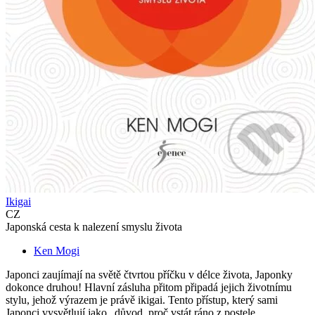
Ikigai
CZ
Japonská cesta k nalezení smyslu života
Ken Mogi
Japonci zaujímají na světě čtvrtou příčku v délce života, Japonky
dokonce druhou! Hlavní zásluha přitom připadá jejich životnímu
stylu, jehož výrazem je právě ikigai. Tento přístup, který sami
Japonci vysvětlují jako „důvod, proč vstát ráno z postele...