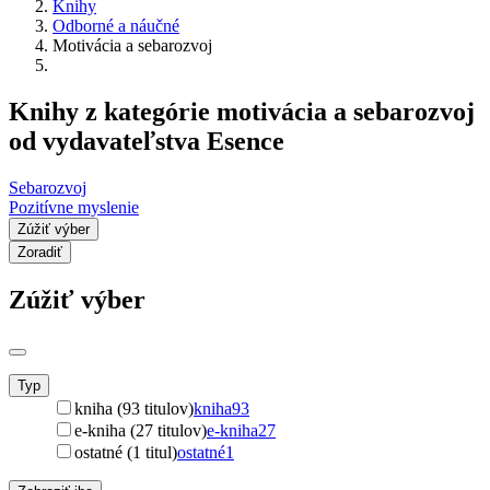
Knihy
Odborné a náučné
Motivácia a sebarozvoj
Knihy z kategórie motivácia a sebarozvoj
od vydavateľstva Esence
Sebarozvoj
Pozitívne myslenie
Zúžiť výber
Zoradiť
Zúžiť výber
Typ
kniha (93 titulov)
kniha
93
e-kniha (27 titulov)
e-kniha
27
ostatné (1 titul)
ostatné
1