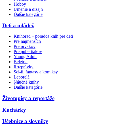
Hobby
Umenie a dizajn
Ďalšie kategórie
Deti a mládež
Knihorad – poradca kníh pre deti
Pre najmenších
Pre prvákov
Pre pubertiakov
Young Adult
Beletria
Rozprávky
Sci-fi, fantasy a komiksy
Leporelá
Náučné knihy
Ďalšie kategórie
Životopisy a reportáže
Kuchárky
Učebnice a slovníky