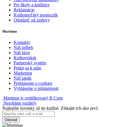
Pre školy a knižnice
Reklamácie
Knihomoľský pomocník
Odstúpiť od zmluvy
Martinus
Kontakty
Náš príbeh
Náš blog
Knihovrátok
Partnerský systém
Pridaj sa k nám
Marketing
Náš labák
Prehlásenie o cookies
Vyhlásenie o prístupnosti
Martinus je certifikovaný B Corp
Nerobíme rozdiely
Najlepšie novinky sú tie knižné. Získajte ich ako prví:
Odoslať