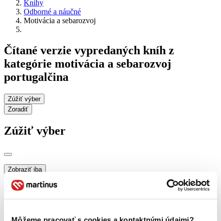
Knihy
Odborné a náučné
Motivácia a sebarozvoj
Čítané verzie vypredaných kníh z
kategórie motivácia a sebarozvoj
portugalčina
Zúžiť výber
Zoradiť
Zúžiť výber
Zobraziť iba
novinky (0 titulov)
novinky
zľavnené tituly (0 titulov)
zľavnené tituly
Dostupnosť
na centrálnom sklade (0 titulov)
na centrálnom sklade
Môžeme pracovať s cookies a kontaktnými údajmi?