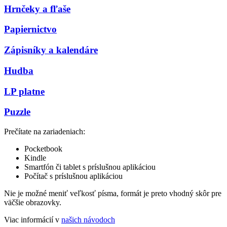
Hrnčeky a fľaše
Papiernictvo
Zápisníky a kalendáre
Hudba
LP platne
Puzzle
Prečítate na zariadeniach:
Pocketbook
Kindle
Smartfón či tablet s príslušnou aplikáciou
Počítač s príslušnou aplikáciou
Nie je možné meniť veľkosť písma, formát je preto vhodný skôr pre
väčšie obrazovky.
Viac informácií v
našich návodoch