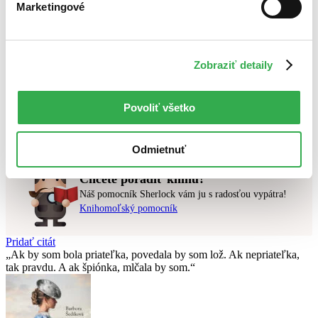
Novinky
Marketingové
Najdrahšie
Najlacnejšie
Najvyššia zľava
Zobraziť detaily
Použité filtre
Zrušiť filtre
Portugalčina
čítané verzie vypredaných kníh
Povoliť všetko
Nebol nájdený
žiadny titul
vyhovujúci zadaným podmienkam.
Skúste prosím zmeniť vyhľadávaný výraz.
Odmietnuť
Chcete poradiť knihu?
Náš pomocník Sherlock vám ju s radosťou vypátra!
Knihomoľský pomocník
Pridať citát
Ak by som bola priateľka, povedala by som lož. Ak nepriateľka,
tak pravdu. A ak špiónka, mlčala by som.