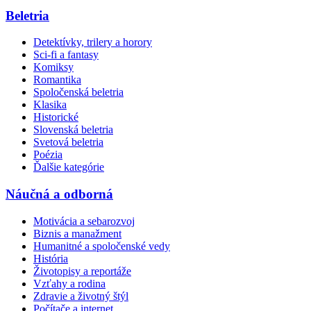
Beletria
Detektívky, trilery a horory
Sci-fi a fantasy
Komiksy
Romantika
Spoločenská beletria
Klasika
Historické
Slovenská beletria
Svetová beletria
Poézia
Ďalšie kategórie
Náučná a odborná
Motivácia a sebarozvoj
Biznis a manažment
Humanitné a spoločenské vedy
História
Životopisy a reportáže
Vzťahy a rodina
Zdravie a životný štýl
Počítače a internet