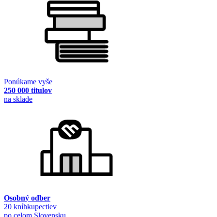
Ponúkame vyše
250 000 titulov
na sklade
Osobný odber
20 kníhkupectiev
po celom Slovensku