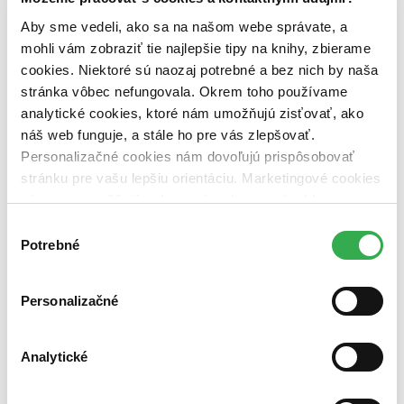
predpredaj (0 titulov)
predpredaj
Aby sme vedeli, ako sa na našom webe správate, a
pripravujeme (0 titulov)
pripravujeme
mohli vám zobraziť tie najlepšie tipy na knihy, zbierame
dostupná (bez vypredaných) (0 titulov)
dostupná (bez
vypredaných)
cookies. Niektoré sú naozaj potrebné a bez nich by naša
stránka vôbec nefungovala. Okrem toho používame
Nové / čítané
analytické cookies, ktoré nám umožňujú zisťovať, ako
nová (0 titulov)
nová
čítaná (0 titulov)
čítaná
náš web funguje, a stále ho pre vás zlepšovať.
čítaná - výborný stav (0 titulov)
čítaná - výborný stav
Personalizačné cookies nám dovoľujú prispôsobovať
čítaná - mierne opotrebovaná (0 titulov)
čítaná - mierne
stránku pre vašu lepšiu orientáciu. Marketingové cookies
opotrebovaná
nám zas umožňujú zobrazenie relevantnej reklamy.
čítané verzie vypredaných kníh (0 titulov)
čítané verzie
vypredaných kníh
Niektoré údaje zdieľame aj s tretími stranami. Veľmi by
Výber
nám pomohlo, keby sme mohli používať všetky tieto
Potrebné
súhlasu
Zúžiť výber
cookies. Ďakujeme!
Zoradiť
Personalizačné
Analytické
Bestsellery
Top hodnotené