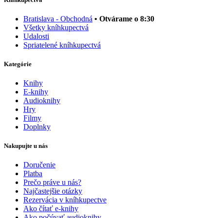
Bratislava - Obchodná
• Otvárame o 8:30
Všetky kníhkupectvá
Udalosti
Spriatelené kníhkupectvá
Kategórie
Knihy
E-knihy
Audioknihy
Hry
Filmy
Doplnky
Nakupujte u nás
Doručenie
Platba
Prečo práve u nás?
Najčastejšie otázky
Rezervácia v kníhkupectve
Ako čítať e-knihy
Ako počúvať audioknihy