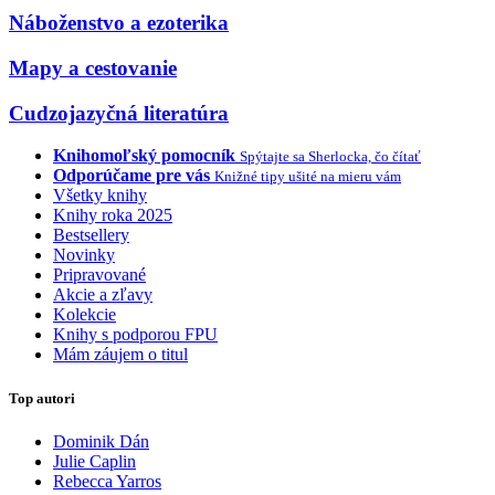
Náboženstvo a ezoterika
Mapy a cestovanie
Cudzojazyčná literatúra
Knihomoľský pomocník
Spýtajte sa Sherlocka, čo čítať
Odporúčame pre vás
Knižné tipy ušité na mieru vám
Všetky knihy
Knihy roka 2025
Bestsellery
Novinky
Pripravované
Akcie a zľavy
Kolekcie
Knihy s podporou FPU
Mám záujem o titul
Top autori
Dominik Dán
Julie Caplin
Rebecca Yarros