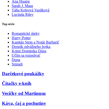
Ana Huang
Sarah J. Maas
Táňa Keleová Vasilková
Lucinda Riley
Top série
Romantické úteky
Harry Potter
Kapitán Stein a Notár Barbarič
Denník odvážneho bojka
Krimi Dominika Dána
Učím sa rozprávať
Duna
Smradi
Darčekové poukážky
Čítačky e-kníh
Vecičky od Martinusu
Káva, čaj a pochutiny