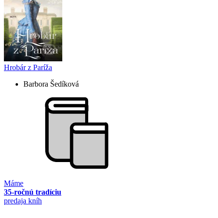
Hrobár z Paríža
Barbora Šedíková
Máme
35-ročnú tradíciu
predaja kníh