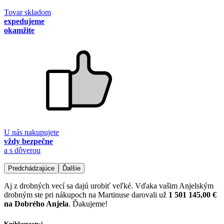
Tovar skladom
expedujeme
okamžite
U nás nakupujete
vždy bezpečne
a s dôverou
Predchádzajúce
Ďalšie
Aj z drobných vecí sa dajú urobiť veľké. Vďaka vašim Anjelským
drobným ste pri nákupoch na Martinuse darovali už
1 501 145,00 €
na Dobrého Anjela
. Ďakujeme!
Kníhkupectvá