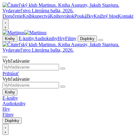
Doručenie
Kníhkupectvá
Knihovrátok
Poukážky
Knižný blog
Kontakt
E-knihy
Audioknihy
Hry
Filmy
Knihy
Doplnky
Vyhľadávanie
Prihlásiť
Vyhľadávanie
Knihy
E-knihy
Audioknihy
Hry
Filmy
Doplnky