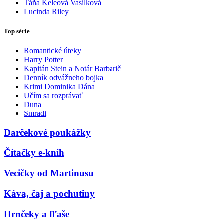
Táňa Keleová Vasilková
Lucinda Riley
Top série
Romantické úteky
Harry Potter
Kapitán Stein a Notár Barbarič
Denník odvážneho bojka
Krimi Dominika Dána
Učím sa rozprávať
Duna
Smradi
Darčekové poukážky
Čítačky e-kníh
Vecičky od Martinusu
Káva, čaj a pochutiny
Hrnčeky a fľaše