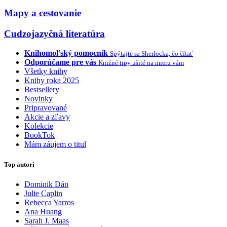
Mapy a cestovanie
Cudzojazyčná literatúra
Knihomoľský pomocník
Spýtajte sa Sherlocka, čo čítať
Odporúčame pre vás
Knižné tipy ušité na mieru vám
Všetky knihy
Knihy roka 2025
Bestsellery
Novinky
Pripravované
Akcie a zľavy
Kolekcie
BookTok
Mám záujem o titul
Top autori
Dominik Dán
Julie Caplin
Rebecca Yarros
Ana Huang
Sarah J. Maas