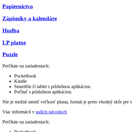
Papiernictvo
Zápisníky a kalendáre
Hudba
LP platne
Puzzle
Prečítate na zariadeniach:
Pocketbook
Kindle
Smartfón či tablet s príslušnou aplikáciou
Počítač s príslušnou aplikáciou
Nie je možné meniť veľkosť písma, formát je preto vhodný skôr pre 
Viac informácií v
našich návodoch
Prečítate na zariadeniach:
Pocketbook