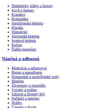
Detektívky, trilery a horory
Sci-fi a fantasy
Komiksy
Romantika
Spoločenská beletria
Klasika
Historické
Slovenská beletria
Svetová beletria
Poézia
Ďalšie kategórie
Náučná a odborná
Motivácia a sebarozvoj
Biznis a manažment
Humanitné a spoločenské vedy
História
Životopisy a reportáže
Vzťahy a rodina
Zdravie a životný štýl
Počítače a internet
Hobby
Umenie a dizajn