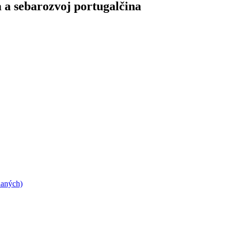
a a sebarozvoj portugalčina
daných)