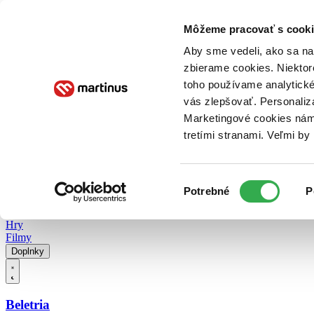
Doručenie
Kníhkupectvá
Knihovrátok
Poukážky
Knižný blog
Kontakt
Môžeme pracovať s cooki
Aby sme vedeli, ako sa na 
zbierame cookies. Niektor
E-knihy
Audioknihy
Hry
Filmy
Knihy
Doplnky
toho používame analytické
vás zlepšovať. Personaliz
Vyhľadávanie
Marketingové cookies nám 
tretími stranami. Veľmi b
Prihlásiť
Vyhľadávanie
Výber
Knihy
Potrebné
P
súhlasu
E-knihy
Audioknihy
Hry
Filmy
Doplnky
Beletria