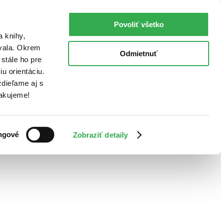
Povoliť všetko
a knihy,
ovala. Okrem
Odmietnuť
stále ho pre
u orientáciu.
dieľame aj s
Ďakujeme!
ngové
Zobraziť detaily