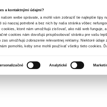
es a kontaktnými údajmi?
našom webe správate, a mohli vám zobraziť tie najlepšie tipy n
é sú naozaj potrebné a bez nich by naša stránka vôbec nefung
 cookies, ktoré nám umožňujú zisťovať, ako náš web funguje, a 
ačné cookies nám dovoľujú prispôsobovať stránku pre vašu lepši
zas umožňujú zobrazenie relevantnej reklamy. Niektoré údaje z
y nám pomohlo, keby sme mohli používať všetky tieto cookies. 
ersonalizačné
Analytické
Marketi