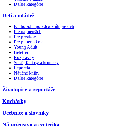
Ďalšie kategórie
Deti a mládež
Knihorad – poradca kníh pre deti
Pre najmenších
Pre prvákov
Pre pubertiakov
Young Adult
Beletria
Rozprávky
Sci-fi, fantasy a komiksy
Leporelá
Náučné knihy
Ďalšie kategórie
Životopisy a reportáže
Kuchárky
Učebnice a slovníky
Náboženstvo a ezoterika