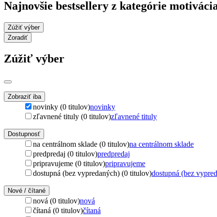
Najnovšie bestsellery z kategórie motiváci
Zúžiť výber
Zoradiť
Zúžiť výber
Zobraziť iba
novinky (0 titulov)
novinky
zľavnené tituly (0 titulov)
zľavnené tituly
Dostupnosť
na centrálnom sklade (0 titulov)
na centrálnom sklade
predpredaj (0 titulov)
predpredaj
pripravujeme (0 titulov)
pripravujeme
dostupná (bez vypredaných) (0 titulov)
dostupná (bez vypre
Nové / čítané
nová (0 titulov)
nová
čítaná (0 titulov)
čítaná