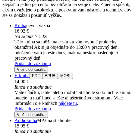
zlepšiť o jedno percento bez ohľadu na svoje ciele. Zmenia spôsob,
akým uvažujete o pokroku, a poskytnú vám nástroje a techniky, aby
ste sa dokázali posunúť vyššie...
Kniha
pevná väzba
16,92 €
Na sklade > 5 ks
Táto kniha sa môže na cestu ku vám vybrať prakticky
okamžite! Ak si ju objednáte do 13:00 v pracovný deň,
odošleme vám ju ešte dnes, inak najneskôr nasledujúci
pracovný deň.
Pridať do zoznamu
Vložiť do košíka
E-kniha
PDF
EPUB
MOBI
14,90 €
Ihneď na stiahnutie
Máte čítačku, tablet alebo mobil? Stiahnite si do nich e-knihu:
budete ju mať hneď a ešte aj ušetríte život stromom. Viac
informácii o e-knihách
nájdete tu
.
Pridať do zoznamu
Vložiť do košíka
Audiokniha
MP3 na stiahnutie
15,95 €
Ihneď na stiahnutie