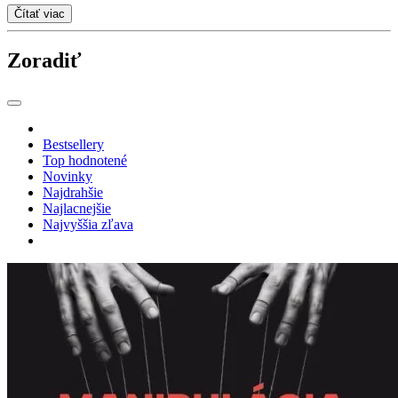
Čítať viac
Zoradiť
Bestsellery
Top hodnotené
Novinky
Najdrahšie
Najlacnejšie
Najvyššia zľava