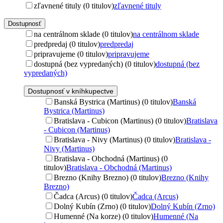
zľavnené tituly (0 titulov)
zľavnené tituly
Dostupnosť
na centrálnom sklade (0 titulov)
na centrálnom sklade
predpredaj (0 titulov)
predpredaj
pripravujeme (0 titulov)
pripravujeme
dostupná (bez vypredaných) (0 titulov)
dostupná (bez
vypredaných)
Dostupnosť v kníhkupectve
Banská Bystrica (Martinus) (0 titulov)
Banská
Bystrica (Martinus)
Bratislava - Cubicon (Martinus) (0 titulov)
Bratislava
- Cubicon (Martinus)
Bratislava - Nivy (Martinus) (0 titulov)
Bratislava -
Nivy (Martinus)
Bratislava - Obchodná (Martinus) (0
titulov)
Bratislava - Obchodná (Martinus)
Brezno (Knihy Brezno) (0 titulov)
Brezno (Knihy
Brezno)
Čadca (Arcus) (0 titulov)
Čadca (Arcus)
Dolný Kubín (Zrno) (0 titulov)
Dolný Kubín (Zrno)
Humenné (Na korze) (0 titulov)
Humenné (Na