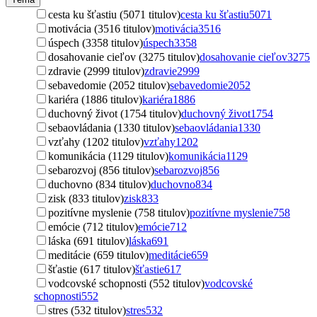
cesta ku šťastiu (5071 titulov)
cesta ku šťastiu
5071
motivácia (3516 titulov)
motivácia
3516
úspech (3358 titulov)
úspech
3358
dosahovanie cieľov (3275 titulov)
dosahovanie cieľov
3275
zdravie (2999 titulov)
zdravie
2999
sebavedomie (2052 titulov)
sebavedomie
2052
kariéra (1886 titulov)
kariéra
1886
duchovný život (1754 titulov)
duchovný život
1754
sebaovládania (1330 titulov)
sebaovládania
1330
vzťahy (1202 titulov)
vzťahy
1202
komunikácia (1129 titulov)
komunikácia
1129
sebarozvoj (856 titulov)
sebarozvoj
856
duchovno (834 titulov)
duchovno
834
zisk (833 titulov)
zisk
833
pozitívne myslenie (758 titulov)
pozitívne myslenie
758
emócie (712 titulov)
emócie
712
láska (691 titulov)
láska
691
meditácie (659 titulov)
meditácie
659
šťastie (617 titulov)
šťastie
617
vodcovské schopnosti (552 titulov)
vodcovské
schopnosti
552
stres (532 titulov)
stres
532