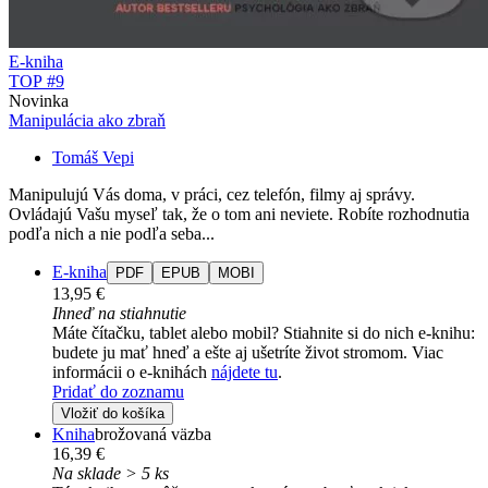
E-kniha
TOP #9
Novinka
Manipulácia ako zbraň
Tomáš Vepi
Manipulujú Vás doma, v práci, cez telefón, filmy aj správy.
Ovládajú Vašu myseľ tak, že o tom ani neviete. Robíte rozhodnutia
podľa nich a nie podľa seba...
E-kniha
PDF
EPUB
MOBI
13,95 €
Ihneď na stiahnutie
Máte čítačku, tablet alebo mobil? Stiahnite si do nich e-knihu:
budete ju mať hneď a ešte aj ušetríte život stromom. Viac
informácii o e-knihách
nájdete tu
.
Pridať do zoznamu
Vložiť do košíka
Kniha
brožovaná väzba
16,39 €
Na sklade > 5 ks