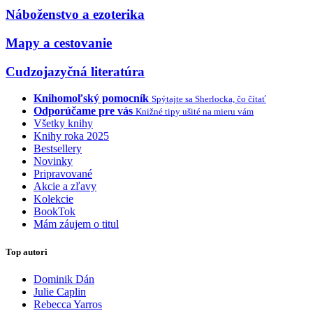
Náboženstvo a ezoterika
Mapy a cestovanie
Cudzojazyčná literatúra
Knihomoľský pomocník
Spýtajte sa Sherlocka, čo čítať
Odporúčame pre vás
Knižné tipy ušité na mieru vám
Všetky knihy
Knihy roka 2025
Bestsellery
Novinky
Pripravované
Akcie a zľavy
Kolekcie
BookTok
Mám záujem o titul
Top autori
Dominik Dán
Julie Caplin
Rebecca Yarros