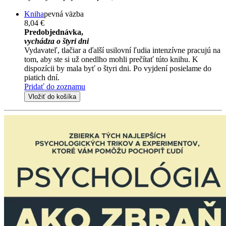
Kniha
pevná väzba
8,04 €
Predobjednávka,
vychádza o štyri dni
Vydavateľ, tlačiar a ďalší usilovní ľudia intenzívne pracujú na
tom, aby ste si už onedlho mohli prečítať túto knihu. K
dispozícii by mala byť o štyri dni. Po vyjdení posielame do
piatich dní.
Pridať do zoznamu
Vložiť do košíka