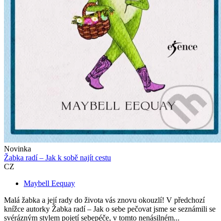
Novinka
Žabka radí – Jak k sobě najít cestu
CZ
Maybell Eequay
Malá žabka a její rady do života vás znovu okouzlí! V předchozí
knížce autorky Žabka radí – Jak o sebe pečovat jsme se seznámili se
svérázným stylem pojetí sebepéče, v tomto nenásilném...