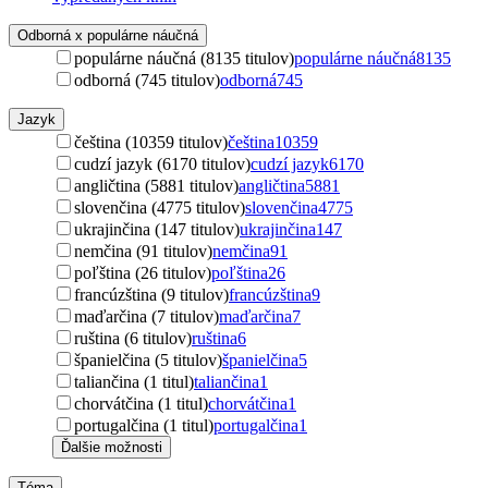
Odborná x populárne náučná
populárne náučná (8135 titulov)
populárne náučná
8135
odborná (745 titulov)
odborná
745
Jazyk
čeština (10359 titulov)
čeština
10359
cudzí jazyk (6170 titulov)
cudzí jazyk
6170
angličtina (5881 titulov)
angličtina
5881
slovenčina (4775 titulov)
slovenčina
4775
ukrajinčina (147 titulov)
ukrajinčina
147
nemčina (91 titulov)
nemčina
91
poľština (26 titulov)
poľština
26
francúzština (9 titulov)
francúzština
9
maďarčina (7 titulov)
maďarčina
7
ruština (6 titulov)
ruština
6
španielčina (5 titulov)
španielčina
5
taliančina (1 titul)
taliančina
1
chorvátčina (1 titul)
chorvátčina
1
portugalčina (1 titul)
portugalčina
1
Ďalšie možnosti
Téma