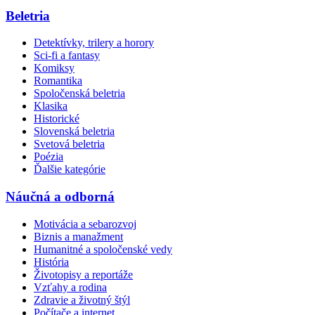
Beletria
Detektívky, trilery a horory
Sci-fi a fantasy
Komiksy
Romantika
Spoločenská beletria
Klasika
Historické
Slovenská beletria
Svetová beletria
Poézia
Ďalšie kategórie
Náučná a odborná
Motivácia a sebarozvoj
Biznis a manažment
Humanitné a spoločenské vedy
História
Životopisy a reportáže
Vzťahy a rodina
Zdravie a životný štýl
Počítače a internet