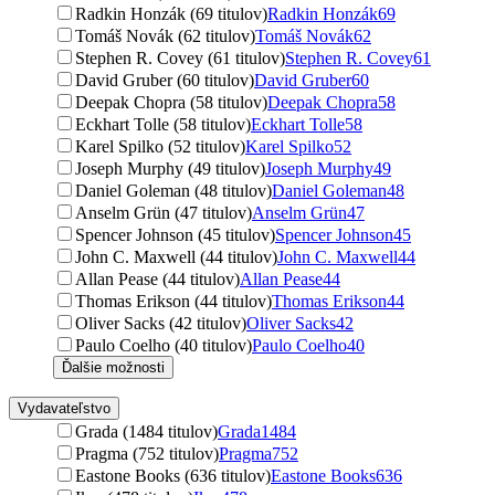
Radkin Honzák (69 titulov)
Radkin Honzák
69
Tomáš Novák (62 titulov)
Tomáš Novák
62
Stephen R. Covey (61 titulov)
Stephen R. Covey
61
David Gruber (60 titulov)
David Gruber
60
Deepak Chopra (58 titulov)
Deepak Chopra
58
Eckhart Tolle (58 titulov)
Eckhart Tolle
58
Karel Spilko (52 titulov)
Karel Spilko
52
Joseph Murphy (49 titulov)
Joseph Murphy
49
Daniel Goleman (48 titulov)
Daniel Goleman
48
Anselm Grün (47 titulov)
Anselm Grün
47
Spencer Johnson (45 titulov)
Spencer Johnson
45
John C. Maxwell (44 titulov)
John C. Maxwell
44
Allan Pease (44 titulov)
Allan Pease
44
Thomas Erikson (44 titulov)
Thomas Erikson
44
Oliver Sacks (42 titulov)
Oliver Sacks
42
Paulo Coelho (40 titulov)
Paulo Coelho
40
Ďalšie možnosti
Vydavateľstvo
Grada (1484 titulov)
Grada
1484
Pragma (752 titulov)
Pragma
752
Eastone Books (636 titulov)
Eastone Books
636