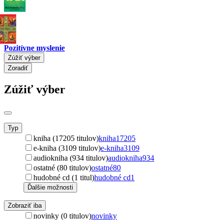
Pozitívne myslenie
Zúžiť výber
Zoradiť
Zúžiť výber
Typ
kniha (17205 titulov)
kniha
17205
e-kniha (3109 titulov)
e-kniha
3109
audiokniha (934 titulov)
audiokniha
934
ostatné (80 titulov)
ostatné
80
hudobné cd (1 titul)
hudobné cd
1
Ďalšie možnosti
Zobraziť iba
novinky (0 titulov)
novinky