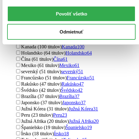
Spojené štáty (2373 titulov)
Spojené štáty
2373
Česko (1164 titulov)
Česko
1164
Povoliť všetko
Slovensko (669 titulov)
Slovensko
669
Spojené kráľovstvo (478 titulov)
Spojené kráľovstvo
478
Nemecko (190 titulov)
Nemecko
190
Odmietnuť
India (112 titulov)
India
112
Austrália (109 titulov)
Austrália
109
Kanada (100 titulov)
Kanada
100
Holandsko (64 titulov)
Holandsko
64
Čína (61 titulov)
Čína
61
Mexiko (61 titulov)
Mexiko
61
severský (51 titulov)
severský
51
Francúzsko (51 titulov)
Francúzsko
51
Rakúsko (47 titulov)
Rakúsko
47
Švédsko (42 titulov)
Švédsko
42
Brazília (37 titulov)
Brazília
37
Japonsko (37 titulov)
Japonsko
37
Južná Kórea (31 titulov)
Južná Kórea
31
Peru (23 titulov)
Peru
23
Južná Afrika (20 titulov)
Južná Afrika
20
Španielsko (19 titulov)
Španielsko
19
Írsko (18 titulov)
Írsko
18