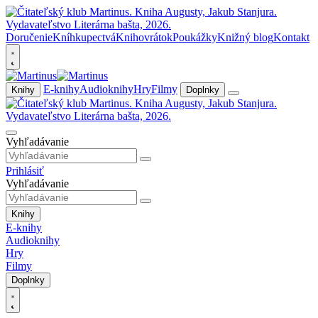
Doručenie
Kníhkupectvá
Knihovrátok
Poukážky
Knižný blog
Kontakt
E-knihy
Audioknihy
Hry
Filmy
Knihy
Doplnky
Vyhľadávanie
Prihlásiť
Vyhľadávanie
Knihy
E-knihy
Audioknihy
Hry
Filmy
Doplnky