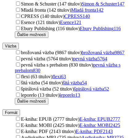
Simon & Schuster (147 titulov)
Simon & Schuster
147
Mladá fronta (142 titulov)
Mladá fronta
142
CPRESS (140 titulov)
CPRESS
140
Esence (121 titulov)
Esence
121
Ebury Publishing (116 titulov)
Ebury Publishing
116
Ďalšie možnosti
Väzba
brožovaná väzba (9867 titulov)
brožovaná väzba
9867
pevná väzba (5764 titulov)
pevná väzba
5764
pevná väzba s prebalom (830 titulov)
pevná väzba s
prebalom
830
flexi (63 titulov)
flexi
63
šitá väzba (54 titulov)
šitá väzba
54
špirálová väzba (52 titulov)
špirálová väzba
52
leporelo (13 titulov)
leporelo
13
Ďalšie možnosti
Formát
E-kniha: EPUB (2777 titulov)
E-kniha: EPUB
2777
E-kniha: MOBI (2425 titulov)
E-kniha: MOBI
2425
E-kniha: PDF (2143 titulov)
E-kniha: PDF
2143
Audiokniha: MP3 (735 titulov)
Audiokniha: MP3
735