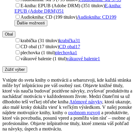
E-kniha: EPUB (Adobe DRM) (351 titulov)
E-kniha:
EPUB (Adobe DRM)
351
Audiokniha: CD (199 titulov)
Audiokniha: CD
199
Ďalšie možnosti
Obal
krabička (31 titulov)
krabička
31
CD obal (17 titulov)
CD obal
17
plechovka (1 titul)
plechovka
1
vákuové balenie (1 titul)
vákuové balenie
1
Zúžiť výber
Vstúpte do sveta knihy o motivácii a sebarozvoji, kde každá stránka
môže byť inšpiráciou pre váš osobný rast. Objavte knižné tituly,
ktoré vás naučia budovať pozitívne návyky, zvyšovať produktivitu a
nachádzať motiváciu v každodennom živote. Medzi čitateľmi sa už
dlhodobo teší veľkej obľube kniha
Atómové návyky
, ktorá ukazuje,
ako malé kroky dokážu viesť k veľkým výsledkom. V našej ponuke
nájdete motivujúce knihy, knihy o
osobnom rozvoji
a produktivite,
ktoré vás povzbudia, posunú vpred a pomôžu vám rásť – osobne aj
profesionálne. Objavte inšpiratívne tituly, ktoré zmenia váš pohľad
na návyky, úspech a motiváciu.