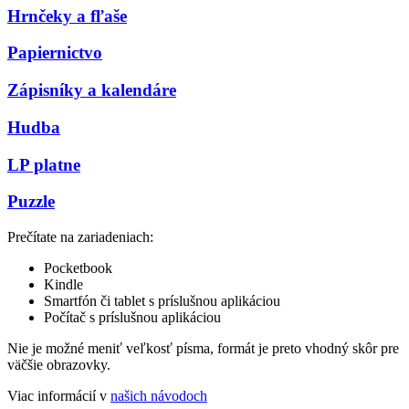
Hrnčeky a fľaše
Papiernictvo
Zápisníky a kalendáre
Hudba
LP platne
Puzzle
Prečítate na zariadeniach:
Pocketbook
Kindle
Smartfón či tablet s príslušnou aplikáciou
Počítač s príslušnou aplikáciou
Nie je možné meniť veľkosť písma, formát je preto vhodný skôr pre
väčšie obrazovky.
Viac informácií v
našich návodoch