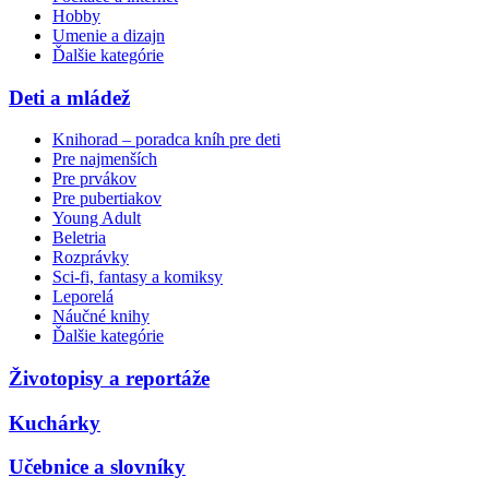
Hobby
Umenie a dizajn
Ďalšie kategórie
Deti a mládež
Knihorad – poradca kníh pre deti
Pre najmenších
Pre prvákov
Pre pubertiakov
Young Adult
Beletria
Rozprávky
Sci-fi, fantasy a komiksy
Leporelá
Náučné knihy
Ďalšie kategórie
Životopisy a reportáže
Kuchárky
Učebnice a slovníky