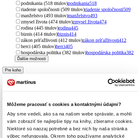
podnikania (518 titulov)
podnikania
518
riadenie spoločnosti (509 titulov)
riadenie spoločnosti
509
manželstvo (493 titulov)
manželstvo
493
zmysel života (474 titulov)
zmysel života
474
rodina (445 titulov)
rodina
445
biznis (414 titulov)
biznis
414
zákon príťažlivosti (412 titulov)
zákon príťažlivosti
412
herci (405 titulov)
herci
405
hospodárska politika (382 titulov)
hospodárska politika
382
Ďalšie možnosti
Pre koho
pre dospelých (3580 titulov)
pre dospelých
3580
pre ženy (856 titulov)
pre ženy
856
pre podnikateľov (376 titulov)
pre podnikateľov
376
pre mužov (343 titulov)
pre mužov
343
pre začiatočníkov (191 titulov)
pre začiatočníkov
191
Môžeme pracovať s cookies a kontaktnými údajmi?
pre rodičov (133 titulov)
pre rodičov
133
pre športovcov (92 titulov)
pre športovcov
92
Aby sme vedeli, ako sa na našom webe správate, a mohli
new adult (60 titulov)
new adult
60
vám zobraziť tie najlepšie tipy na knihy, zbierame cookies.
pre deti (54 titulov)
pre deti
54
Niektoré sú naozaj potrebné a bez nich by naša stránka
pre študentov (52 titulov)
pre študentov
52
vôbec nefungovala. Okrem toho používame analytické