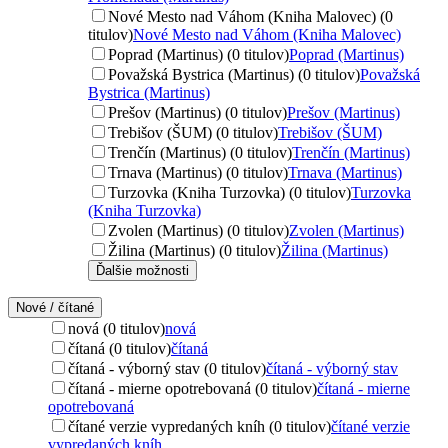
Nové Mesto nad Váhom (Kniha Malovec) (0
titulov)
Nové Mesto nad Váhom (Kniha Malovec)
Poprad (Martinus) (0 titulov)
Poprad (Martinus)
Považská Bystrica (Martinus) (0 titulov)
Považská
Bystrica (Martinus)
Prešov (Martinus) (0 titulov)
Prešov (Martinus)
Trebišov (ŠUM) (0 titulov)
Trebišov (ŠUM)
Trenčín (Martinus) (0 titulov)
Trenčín (Martinus)
Trnava (Martinus) (0 titulov)
Trnava (Martinus)
Turzovka (Kniha Turzovka) (0 titulov)
Turzovka
(Kniha Turzovka)
Zvolen (Martinus) (0 titulov)
Zvolen (Martinus)
Žilina (Martinus) (0 titulov)
Žilina (Martinus)
Ďalšie možnosti
Nové / čítané
nová (0 titulov)
nová
čítaná (0 titulov)
čítaná
čítaná - výborný stav (0 titulov)
čítaná - výborný stav
čítaná - mierne opotrebovaná (0 titulov)
čítaná - mierne
opotrebovaná
čítané verzie vypredaných kníh (0 titulov)
čítané verzie
vypredaných kníh