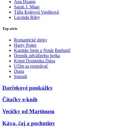
Ana Huang
Sarah J. Maas
Táňa Keleová Vasilková
Lucinda Riley
Top série
Romantické úteky
Harry Potter
Kapitán Stein a Notár Barbarič
Denník odvážneho bojka
Krimi Dominika Dána
Učím sa rozprávať
Duna
Smradi
Darčekové poukážky
Čítačky e-kníh
Vecičky od Martinusu
Káva, čaj a pochutiny