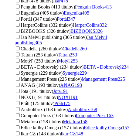
Ikar (478 titulov)
Ikar
478
Penguin Books (413 titulov)
Penguin Books
413
Eugenika (405 titulov)
Eugenika
405
Portál (347 titulov)
Portál
347
HarperCollins (332 titulov)
HarperCollins
332
BIZBOOKS (326 titulov)
BIZBOOKS
326
Jan Melvil publishing (305 titulov)
Jan Melvil
publishing
305
Citadella (260 titulov)
Citadella
260
Tatran (253 titulov)
Tatran
253
Motýľ (253 titulov)
Motýľ
253
BETA - Dobrovský (234 titulov)
BETA - Dobrovský
234
Synergie (229 titulov)
Synergie
229
Management Press (225 titulov)
Management Press
225
ANAG (193 titulov)
ANAG
193
Jota (191 titulov)
Jota
191
NOXI (191 titulov)
NOXI
191
Práh (175 titulov)
Práh
175
Audiolibrix (168 titulov)
Audiolibrix
168
Computer Press (163 titulov)
Computer Press
163
Metafora (158 titulov)
Metafora
158
Edice knihy Omega (157 titulov)
Edice knihy Omega
157
Ikar CZ (148 titulov)
Ikar CZ
148