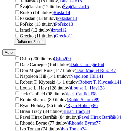
Taliansko (15 titulov)
Taliansko
15
Švajčiarsko (15 titulov)
Švajčiarsko
15
Rusko (14 titulov)
Rusko
14
Pakistan (13 titulov)
Pakistan
13
Poľsko (13 titulov)
Poľsko
13
Izrael (12 titulov)
Izrael
12
Grécko (11 titulov)
Grécko
11
Ďalšie možnosti
Autor
Osho (200 titulov)
Osho
200
Dale Carnegie (164 titulov)
Dale Carnegie
164
Don Miguel Ruiz (147 titulov)
Don Miguel Ruiz
147
Napoleon Hill (141 titulov)
Napoleon Hill
141
Robert T. Kiyosaki (141 titulov)
Robert T. Kiyosaki
141
Louise L. Hay (128 titulov)
Louise L. Hay
128
Jack Canfield (98 titulov)
Jack Canfield
98
Robin Sharma (89 titulov)
Robin Sharma
89
Ryan Holiday (86 titulov)
Ryan Holiday
86
Brian Tracy (84 titulov)
Brian Tracy
84
Pavel Hirax Baričák (84 titulov)
Pavel Hirax Baričák
84
Rhonda Byrne (77 titulov)
Rhonda Byrne
77
Ivo Toman (74 titulov)
Ivo Toman
74