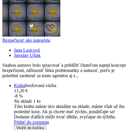
Bezpečnosť ako kategória
Jana Lasicová
Jaroslav Ušiak
Snahou autorov bolo spracovať a priblížiť čitateľom najmä koncept
bezpečnosti, zdôrazniť šírku problematiky a nutnosť, prečo je
potrebné zaoberať sa touto agendou aj z...
Kniha
brožovaná väzba
11,20 €
-8 %
Na sklade 1 ks
Túto knihu máme síce aktuálne na sklade, máme však už iba
posledné kusy. Ak ju chcete mať rýchlo, ponáhľajte sa!
Dodanie ďalších môže trvať dlhšie, zvyčajne do týždňa.
Pridať do zoznamu
Vložiť do košíka