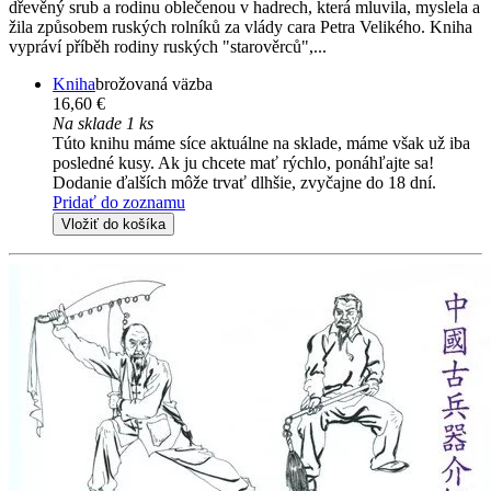
dřevěný srub a rodinu oblečenou v hadrech, která mluvila, myslela a
žila způsobem ruských rolníků za vlády cara Petra Velikého. Kniha
vypráví příběh rodiny ruských "starověrců",...
Kniha
brožovaná väzba
16,60 €
Na sklade 1 ks
Túto knihu máme síce aktuálne na sklade, máme však už iba
posledné kusy. Ak ju chcete mať rýchlo, ponáhľajte sa!
Dodanie ďalších môže trvať dlhšie, zvyčajne do 18 dní.
Pridať do zoznamu
Vložiť do košíka