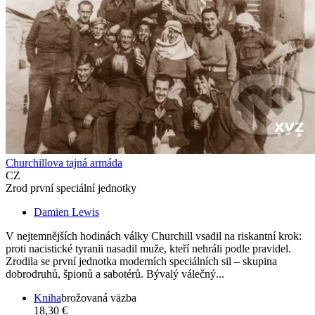
Churchillova tajná armáda
CZ
Zrod první speciální jednotky
Damien Lewis
V nejtemnějších hodinách války Churchill vsadil na riskantní krok:
proti nacistické tyranii nasadil muže, kteří nehráli podle pravidel.
Zrodila se první jednotka moderních speciálních sil – skupina
dobrodruhů, špionů a sabotérů. Bývalý válečný...
Kniha
brožovaná väzba
18,30 €