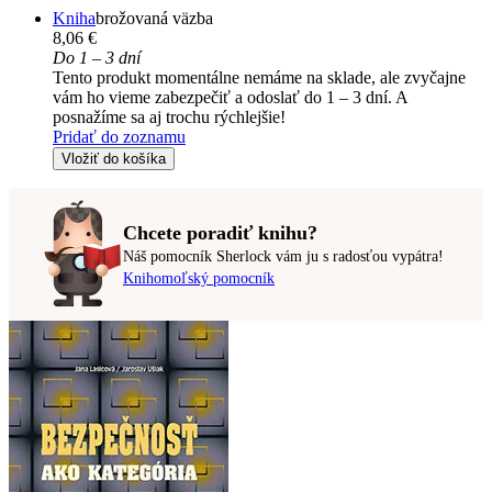
Kniha
brožovaná väzba
8,06 €
Do 1 – 3 dní
Tento produkt momentálne nemáme na sklade, ale zvyčajne
vám ho vieme zabezpečiť a odoslať do 1 – 3 dní. A
posnažíme sa aj trochu rýchlejšie!
Pridať do zoznamu
Vložiť do košíka
Chcete poradiť knihu?
Náš pomocník Sherlock vám ju s radosťou vypátra!
Knihomoľský pomocník