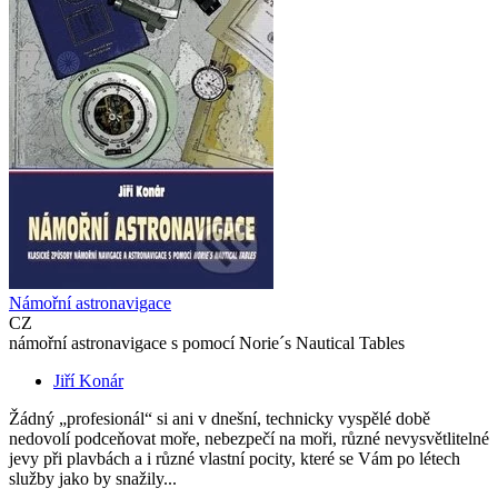
Námořní astronavigace
CZ
námořní astronavigace s pomocí Norie´s Nautical Tables
Jiří Konár
Žádný „profesionál“ si ani v dnešní, technicky vyspělé době
nedovolí podceňovat moře, nebezpečí na moři, různé nevysvětlitelné
jevy při plavbách a i různé vlastní pocity, které se Vám po létech
služby jako by snažily...