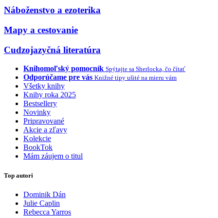
Náboženstvo a ezoterika
Mapy a cestovanie
Cudzojazyčná literatúra
Knihomoľský pomocník
Spýtajte sa Sherlocka, čo čítať
Odporúčame pre vás
Knižné tipy ušité na mieru vám
Všetky knihy
Knihy roka 2025
Bestsellery
Novinky
Pripravované
Akcie a zľavy
Kolekcie
BookTok
Mám záujem o titul
Top autori
Dominik Dán
Julie Caplin
Rebecca Yarros