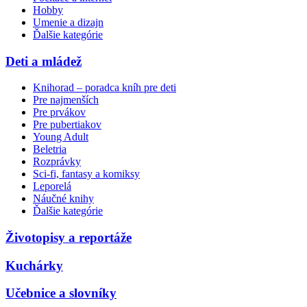
Hobby
Umenie a dizajn
Ďalšie kategórie
Deti a mládež
Knihorad – poradca kníh pre deti
Pre najmenších
Pre prvákov
Pre pubertiakov
Young Adult
Beletria
Rozprávky
Sci-fi, fantasy a komiksy
Leporelá
Náučné knihy
Ďalšie kategórie
Životopisy a reportáže
Kuchárky
Učebnice a slovníky