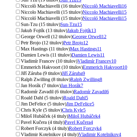
Niccolò Machiavelli (16 titulov)
Niccolò Machiavelli
16
Niccolo Machiavelli (15 titulov)
Niccolo Machiavelli
15
Niccoló Machiavelli (15 titulov)
Niccoló Machiavelli
15
Sun-Tzu (15 titulov)
Sun-Tzu
15
Jakub Fojtík (13 titulov)
Jakub Fojtík
13
George Orwell (12 titulov)
George Orwell
12
Petr Brojo (12 titulov)
Petr Brojo
12
Max Hastings (11 titulov)
Max Hastings
11
Damien Lewis (11 titulov)
Damien Lewis
11
Vladimír Francev (10 titulov)
Vladimír Francev
10
Emmerich Hakvoort (10 titulov)
Emmerich Hakvoort
10
Jiří Záruba (9 titulov)
Jiří Záruba
9
Ralph Zwilling (8 titulov)
Ralph Zwilling
8
Jan Horák (7 titulov)
Jan Horák
7
Radomír Zavadil (6 titulov)
Radomír Zavadil
6
Roald Dahl (5 titulov)
Roald Dahl
5
Jim DeFelice (5 titulov)
Jim DeFelice
5
Chris Kyle (5 titulov)
Chris Kyle
5
Miloš Hubáček (4 tituly)
Miloš Hubáček
4
Pavel Kučera (4 tituly)
Pavel Kučera
4
Robert Forczyk (4 tituly)
Robert Forczyk
4
Vladimir Kotelnikov (4 tituly)
Vladimir Kotelnikov
4