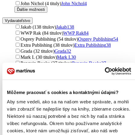
John Nichol (4 tituly)
John Nichol
4
Ďalšie možnosti
Vydavateľstvo
Jakab (138 titulov)
Jakab
138
WWP Rak (84 titulov)
WWP Rak
84
Osprey Publishing (54 titulov)
Osprey Publishing
54
Extra Publishing (38 titulov)
Extra Publishing
38
Grada (32 titulov)
Grada
32
Mark I. (30 titulov)
Mark I.
30
Penguin Books (27 titulov)
Penguin Books
27
Oxford University Press (25 titulov)
Oxford University
Press
25
Capricorn Publications (23 titulov)
Capricorn
Publications
23
William Collins (22 titulov)
William Collins
22
Môžeme pracovať s cookies a kontaktnými údajmi?
Pen and Sword (21 titulov)
Pen and Sword
21
Aby sme vedeli, ako sa na našom webe správate, a mohli
Bloomsbury (20 titulov)
Bloomsbury
20
vám zobraziť tie najlepšie tipy na knihy, zbierame cookies.
Canelo (19 titulov)
Canelo
19
Cambridge University Press (18 titulov)
Cambridge
Niektoré sú naozaj potrebné a bez nich by naša stránka
University Press
18
vôbec nefungovala. Okrem toho používame analytické
HarperCollins (14 titulov)
HarperCollins
14
cookies, ktoré nám umožňujú zisťovať, ako náš web
Routledge (14 titulov)
Routledge
14