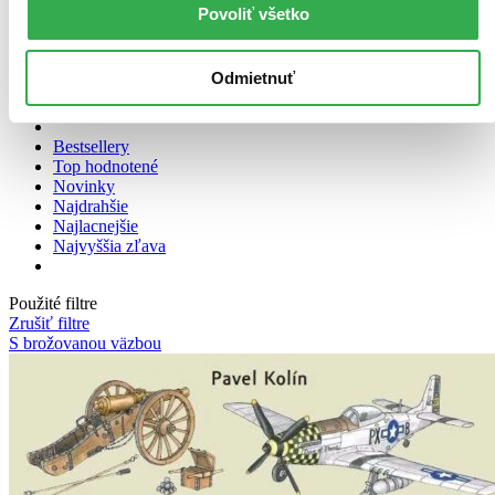
Povoliť všetko
Zoradiť
Odmietnuť
Bestsellery
Top hodnotené
Novinky
Najdrahšie
Najlacnejšie
Najvyššia zľava
Použité filtre
Zrušiť filtre
S brožovanou väzbou