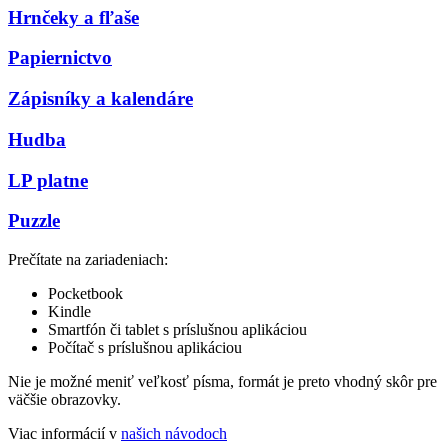
Hrnčeky a fľaše
Papiernictvo
Zápisníky a kalendáre
Hudba
LP platne
Puzzle
Prečítate na zariadeniach:
Pocketbook
Kindle
Smartfón či tablet s príslušnou aplikáciou
Počítač s príslušnou aplikáciou
Nie je možné meniť veľkosť písma, formát je preto vhodný skôr pre
väčšie obrazovky.
Viac informácií v
našich návodoch