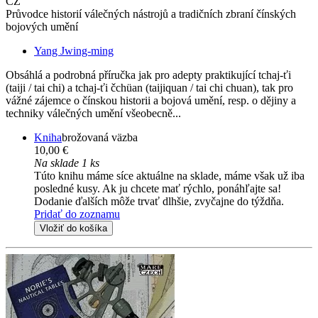
CZ
Průvodce historií válečných nástrojů a tradičních zbraní čínských
bojových umění
Yang Jwing-ming
Obsáhlá a podrobná příručka jak pro adepty praktikující tchaj-ťi
(taiji / tai chi) a tchaj-ťi čchüan (taijiquan / tai chi chuan), tak pro
vážné zájemce o čínskou historii a bojová umění, resp. o dějiny a
techniky válečných umění všeobecně...
Kniha
brožovaná väzba
10,00 €
Na sklade 1 ks
Túto knihu máme síce aktuálne na sklade, máme však už iba
posledné kusy. Ak ju chcete mať rýchlo, ponáhľajte sa!
Dodanie ďalších môže trvať dlhšie, zvyčajne do týždňa.
Pridať do zoznamu
Vložiť do košíka