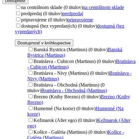
Dostupnosť
na centrálnom sklade (0 titulov)
na centrálnom sklade
predpredaj (0 titulov)
predpredaj
pripravujeme (0 titulov)
pripravujeme
dostupná (bez vypredaných) (0 titulov)
dostupná (bez
vypredaných)
Dostupnosť v kníhkupectve
Banská Bystrica (Martinus) (0 titulov)
Banská
Bystrica (Martinus)
Bratislava - Cubicon (Martinus) (0 titulov)
Bratislava
- Cubicon (Martinus)
Bratislava - Nivy (Martinus) (0 titulov)
Bratislava -
Nivy (Martinus)
Bratislava - Obchodná (Martinus) (0
titulov)
Bratislava - Obchodná (Martinus)
Brezno (Knihy Brezno) (0 titulov)
Brezno (Knihy
Brezno)
Humenné (Na korze) (0 titulov)
Humenné (Na
korze)
Kežmarok (Alter ego) (0 titulov)
Kežmarok (Alter
ego)
Košice - Galéria (Martinus) (0 titulov)
Košice -
Galéria (Martinus)