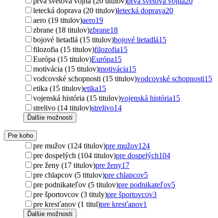
prvá svetová vojna (20 titulov)
prvá svetová vojna
20
letecká doprava (20 titulov)
letecká doprava
20
aero (19 titulov)
aero
19
zbrane (18 titulov)
zbrane
18
bojové lietadlá (15 titulov)
bojové lietadlá
15
filozofia (15 titulov)
filozofia
15
Európa (15 titulov)
Európa
15
motivácia (15 titulov)
motivácia
15
vodcovské schopnosti (15 titulov)
vodcovské schopnosti
15
etika (15 titulov)
etika
15
vojenská história (15 titulov)
vojenská história
15
strelivo (14 titulov)
strelivo
14
Ďalšie možnosti
Pre koho
pre mužov (124 titulov)
pre mužov
124
pre dospelých (104 titulov)
pre dospelých
104
pre ženy (17 titulov)
pre ženy
17
pre chlapcov (5 titulov)
pre chlapcov
5
pre podnikateľov (5 titulov)
pre podnikateľov
5
pre športovcov (3 tituly)
pre športovcov
3
pre kresťanov (1 titul)
pre kresťanov
1
Ďalšie možnosti