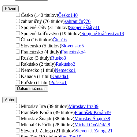
Pôvod
Česko (140 titulov)
Česko
140
zahraničný (76 titulov)
zahraničný
76
Spojené štáty (31 titulov)
Spojené štáty
31
Spojené kráľovstvo (19 titulov)
Spojené kráľovstvo
19
Čína (16 titulov)
Čína
16
Slovensko (5 titulov)
Slovensko
5
Francúzsko (4 tituly)
Francúzsko
4
Rusko (3 tituly)
Rusko
3
Rakúsko (2 tituly)
Rakúsko
2
Nemecko (1 titul)
Nemecko
1
Kanada (1 titul)
Kanada
1
Poľsko (1 titul)
Poľsko
1
Ďalšie možnosti
Autor
Miroslav Irra (39 titulov)
Miroslav Irra
39
František Kořán (39 titulov)
František Kořán
39
Miroslav Šnajdr (38 titulov)
Miroslav Šnajdr
38
Michal Ovčáčík (28 titulov)
Michal Ovčáčík
28
Steven J. Zaloga (21 titulov)
Steven J. Zaloga
21
Sun Tzu (19 titulov)
Sun Tzu
19