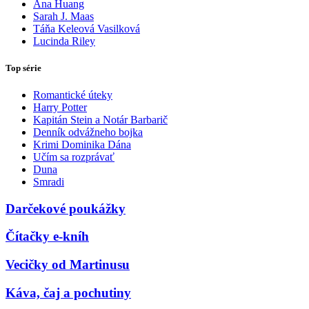
Ana Huang
Sarah J. Maas
Táňa Keleová Vasilková
Lucinda Riley
Top série
Romantické úteky
Harry Potter
Kapitán Stein a Notár Barbarič
Denník odvážneho bojka
Krimi Dominika Dána
Učím sa rozprávať
Duna
Smradi
Darčekové poukážky
Čítačky e-kníh
Vecičky od Martinusu
Káva, čaj a pochutiny