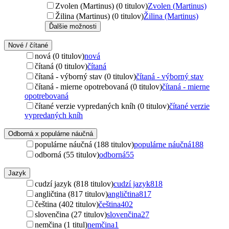
Zvolen (Martinus) (0 titulov)
Zvolen (Martinus)
Žilina (Martinus) (0 titulov)
Žilina (Martinus)
Ďalšie možnosti
Nové / čítané
nová (0 titulov)
nová
čítaná (0 titulov)
čítaná
čítaná - výborný stav (0 titulov)
čítaná - výborný stav
čítaná - mierne opotrebovaná (0 titulov)
čítaná - mierne
opotrebovaná
čítané verzie vypredaných kníh (0 titulov)
čítané verzie
vypredaných kníh
Odborná x populárne náučná
populárne náučná (188 titulov)
populárne náučná
188
odborná (55 titulov)
odborná
55
Jazyk
cudzí jazyk (818 titulov)
cudzí jazyk
818
angličtina (817 titulov)
angličtina
817
čeština (402 titulov)
čeština
402
slovenčina (27 titulov)
slovenčina
27
nemčina (1 titul)
nemčina
1