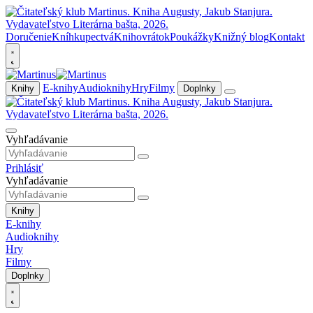
Doručenie
Kníhkupectvá
Knihovrátok
Poukážky
Knižný blog
Kontakt
E-knihy
Audioknihy
Hry
Filmy
Knihy
Doplnky
Vyhľadávanie
Prihlásiť
Vyhľadávanie
Knihy
E-knihy
Audioknihy
Hry
Filmy
Doplnky