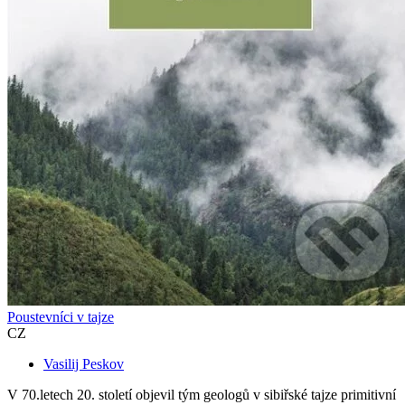
Poustevníci v tajze
CZ
Vasilij Peskov
V 70.letech 20. století objevil tým geologů v sibiřské tajze primitivní