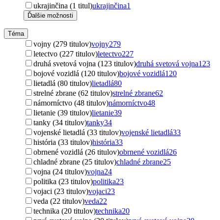
ukrajinčina (1 titul)
ukrajinčina
1
Ďalšie možnosti
Téma
vojny (279 titulov)
vojny
279
letectvo (227 titulov)
letectvo
227
druhá svetová vojna (123 titulov)
druhá svetová vojna
123
bojové vozidlá (120 titulov)
bojové vozidlá
120
lietadlá (80 titulov)
lietadlá
80
strelné zbrane (62 titulov)
strelné zbrane
62
námorníctvo (48 titulov)
námorníctvo
48
lietanie (39 titulov)
lietanie
39
tanky (34 titulov)
tanky
34
vojenské lietadlá (33 titulov)
vojenské lietadlá
33
história (33 titulov)
história
33
obrnené vozidlá (26 titulov)
obrnené vozidlá
26
chladné zbrane (25 titulov)
chladné zbrane
25
vojna (24 titulov)
vojna
24
politika (23 titulov)
politika
23
vojaci (23 titulov)
vojaci
23
veda (22 titulov)
veda
22
technika (20 titulov)
technika
20