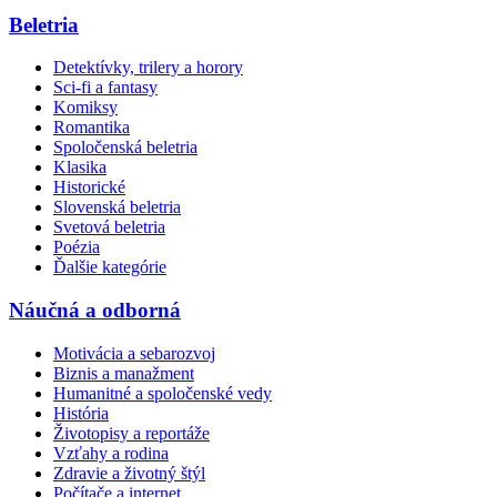
Beletria
Detektívky, trilery a horory
Sci-fi a fantasy
Komiksy
Romantika
Spoločenská beletria
Klasika
Historické
Slovenská beletria
Svetová beletria
Poézia
Ďalšie kategórie
Náučná a odborná
Motivácia a sebarozvoj
Biznis a manažment
Humanitné a spoločenské vedy
História
Životopisy a reportáže
Vzťahy a rodina
Zdravie a životný štýl
Počítače a internet