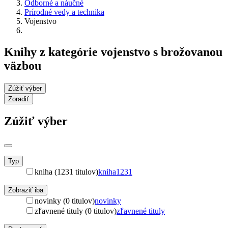
Odborné a náučné
Prírodné vedy a technika
Vojenstvo
Knihy z kategórie vojenstvo s brožovanou
väzbou
Zúžiť výber
Zoradiť
Zúžiť výber
Typ
kniha (1231 titulov)
kniha
1231
Zobraziť iba
novinky (0 titulov)
novinky
zľavnené tituly (0 titulov)
zľavnené tituly