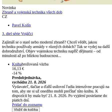
Novinka
Zbraně a vojenská technika všech dob
CZ
Pavel Kolín
3. diel série
Vojáčci
Zajímáš se o staré nebo moderní zbraně? Chceš vědět, jakou
techniku používaly armády v různých dobách? Tak se vydej na další
dobrodružství. Objev vojenskou techniku napříč dějinami – od
minulosti až po blízkou budoucnost...
Kniha
brožovaná väzba
16,13 €
-14 %
Predobjednávka,
vychádza 21. 8. 2026
Vydavateľ, tlačiar a ďalší usilovní ľudia intenzívne pracujú na
tom, aby ste si už onedlho mohli prečítať túto knihu. K
dispozícii by mala byť 21. 8. 2026. Po vyjdení posielame do
piatich dní.
Pridať do zoznamu
Vložiť do košíka