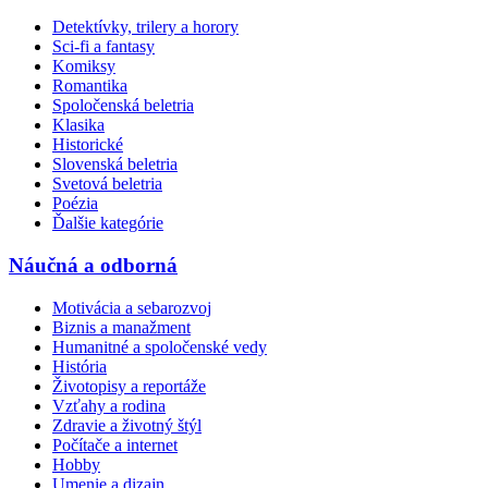
Detektívky, trilery a horory
Sci-fi a fantasy
Komiksy
Romantika
Spoločenská beletria
Klasika
Historické
Slovenská beletria
Svetová beletria
Poézia
Ďalšie kategórie
Náučná a odborná
Motivácia a sebarozvoj
Biznis a manažment
Humanitné a spoločenské vedy
História
Životopisy a reportáže
Vzťahy a rodina
Zdravie a životný štýl
Počítače a internet
Hobby
Umenie a dizajn