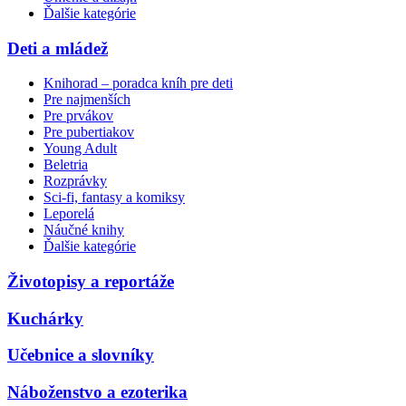
Ďalšie kategórie
Deti a mládež
Knihorad – poradca kníh pre deti
Pre najmenších
Pre prvákov
Pre pubertiakov
Young Adult
Beletria
Rozprávky
Sci-fi, fantasy a komiksy
Leporelá
Náučné knihy
Ďalšie kategórie
Životopisy a reportáže
Kuchárky
Učebnice a slovníky
Náboženstvo a ezoterika