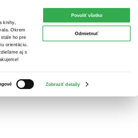
Povoliť všetko
a knihy,
ovala. Okrem
Odmietnuť
stále ho pre
u orientáciu.
dieľame aj s
Ďakujeme!
ngové
Zobraziť detaily