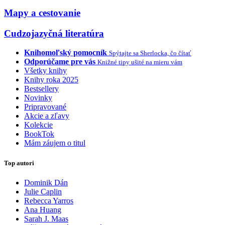
Mapy a cestovanie
Cudzojazyčná literatúra
Knihomoľský pomocník
Spýtajte sa Sherlocka, čo čítať
Odporúčame pre vás
Knižné tipy ušité na mieru vám
Všetky knihy
Knihy roka 2025
Bestsellery
Novinky
Pripravované
Akcie a zľavy
Kolekcie
BookTok
Mám záujem o titul
Top autori
Dominik Dán
Julie Caplin
Rebecca Yarros
Ana Huang
Sarah J. Maas