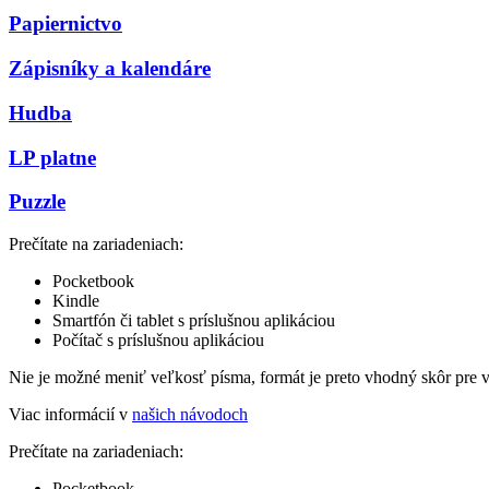
Papiernictvo
Zápisníky a kalendáre
Hudba
LP platne
Puzzle
Prečítate na zariadeniach:
Pocketbook
Kindle
Smartfón či tablet s príslušnou aplikáciou
Počítač s príslušnou aplikáciou
Nie je možné meniť veľkosť písma, formát je preto vhodný skôr pre 
Viac informácií v
našich návodoch
Prečítate na zariadeniach:
Pocketbook