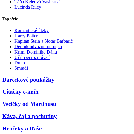
Táňa Keleová Vasilková
Lucinda Riley
Top série
Romantické úteky
Harry Potter
Kapitán Stein a Notár Barbarič
Denník odvážneho bojka
Krimi Dominika Dána
Učím sa rozprávať
Duna
Smradi
Darčekové poukážky
Čítačky e-kníh
Vecičky od Martinusu
Káva, čaj a pochutiny
Hrnčeky a fľaše