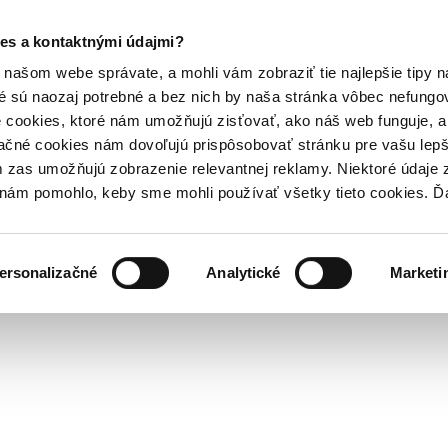
es a kontaktnými údajmi?
našom webe správate, a mohli vám zobraziť tie najlepšie tipy n
é sú naozaj potrebné a bez nich by naša stránka vôbec nefung
 cookies, ktoré nám umožňujú zisťovať, ako náš web funguje, a 
ačné cookies nám dovoľujú prispôsobovať stránku pre vašu lepši
zas umožňujú zobrazenie relevantnej reklamy. Niektoré údaje z
y nám pomohlo, keby sme mohli používať všetky tieto cookies. 
ersonalizačné
Analytické
Marketi