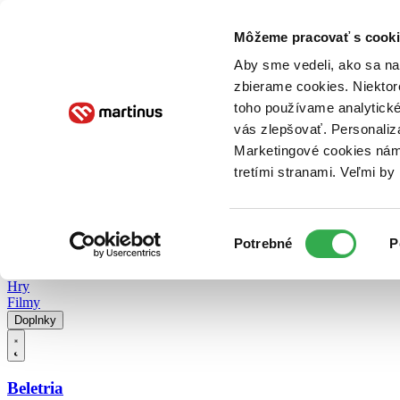
Doručenie
Kníhkupectvá
Knihovrátok
Poukážky
Knižný blog
Kontakt
Môžeme pracovať s cooki
Aby sme vedeli, ako sa na 
zbierame cookies. Niektor
E-knihy
Audioknihy
Hry
Filmy
Knihy
Doplnky
toho používame analytické
vás zlepšovať. Personaliz
Vyhľadávanie
Marketingové cookies nám 
tretími stranami. Veľmi b
Prihlásiť
Vyhľadávanie
Výber
Knihy
Potrebné
P
súhlasu
E-knihy
Audioknihy
Hry
Filmy
Doplnky
Beletria