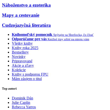
Náboženstvo a ezoterika
Mapy a cestovanie
Cudzojazyčná literatúra
Knihomoľský pomocník
Spýtajte sa Sherlocka, čo čítať
Odporúčame pre vás
Knižné tipy ušité na mieru vám
Všetky knihy
Knihy roka 2025
Bestsellery
Novinky
Pripravované
Akcie a zľavy
Kolekcie
Knihy s podporou FPU
Mám záujem o titul
Top autori
Dominik Dán
Julie Caplin
Rebecca Yarros