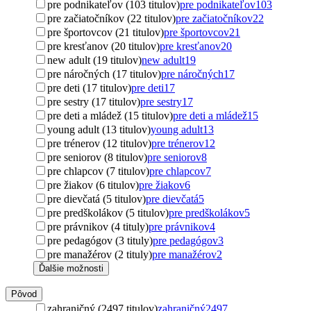
pre podnikateľov (103 titulov)
pre podnikateľov
103
pre začiatočníkov (22 titulov)
pre začiatočníkov
22
pre športovcov (21 titulov)
pre športovcov
21
pre kresťanov (20 titulov)
pre kresťanov
20
new adult (19 titulov)
new adult
19
pre náročných (17 titulov)
pre náročných
17
pre deti (17 titulov)
pre deti
17
pre sestry (17 titulov)
pre sestry
17
pre deti a mládež (15 titulov)
pre deti a mládež
15
young adult (13 titulov)
young adult
13
pre trénerov (12 titulov)
pre trénerov
12
pre seniorov (8 titulov)
pre seniorov
8
pre chlapcov (7 titulov)
pre chlapcov
7
pre žiakov (6 titulov)
pre žiakov
6
pre dievčatá (5 titulov)
pre dievčatá
5
pre predškolákov (5 titulov)
pre predškolákov
5
pre právnikov (4 tituly)
pre právnikov
4
pre pedagógov (3 tituly)
pre pedagógov
3
pre manažérov (2 tituly)
pre manažérov
2
Ďalšie možnosti
Pôvod
zahraničný (2497 titulov)
zahraničný
2497