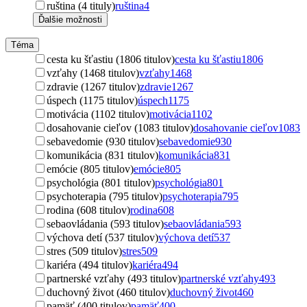
ruština (4 tituly)
ruština
4
Ďalšie možnosti
Téma
cesta ku šťastiu (1806 titulov)
cesta ku šťastiu
1806
vzťahy (1468 titulov)
vzťahy
1468
zdravie (1267 titulov)
zdravie
1267
úspech (1175 titulov)
úspech
1175
motivácia (1102 titulov)
motivácia
1102
dosahovanie cieľov (1083 titulov)
dosahovanie cieľov
1083
sebavedomie (930 titulov)
sebavedomie
930
komunikácia (831 titulov)
komunikácia
831
emócie (805 titulov)
emócie
805
psychológia (801 titulov)
psychológia
801
psychoterapia (795 titulov)
psychoterapia
795
rodina (608 titulov)
rodina
608
sebaovládania (593 titulov)
sebaovládania
593
výchova detí (537 titulov)
výchova detí
537
stres (509 titulov)
stres
509
kariéra (494 titulov)
kariéra
494
partnerské vzťahy (493 titulov)
partnerské vzťahy
493
duchovný život (460 titulov)
duchovný život
460
pamäť (400 titulov)
pamäť
400