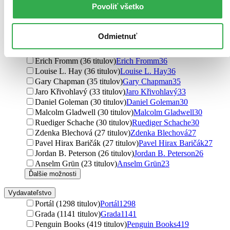
Povoliť všetko
Barbara De Angelis (50 titulov)
Barbara De Angelis
50
Dan Ariely (45 titulov)
Dan Ariely
45
Viktor E. Frankl (43 titulov)
Viktor E. Frankl
43
Odmietnuť
Marcus Aurelius (41 titulov)
Marcus Aurelius
41
David Gruber (36 titulov)
David Gruber
36
Erich Fromm (36 titulov)
Erich Fromm
36
Louise L. Hay (36 titulov)
Louise L. Hay
36
Gary Chapman (35 titulov)
Gary Chapman
35
Jaro Křivohlavý (33 titulov)
Jaro Křivohlavý
33
Daniel Goleman (30 titulov)
Daniel Goleman
30
Malcolm Gladwell (30 titulov)
Malcolm Gladwell
30
Ruediger Schache (30 titulov)
Ruediger Schache
30
Zdenka Blechová (27 titulov)
Zdenka Blechová
27
Pavel Hirax Baričák (27 titulov)
Pavel Hirax Baričák
27
Jordan B. Peterson (26 titulov)
Jordan B. Peterson
26
Anselm Grün (23 titulov)
Anselm Grün
23
Ďalšie možnosti
Vydavateľstvo
Portál (1298 titulov)
Portál
1298
Grada (1141 titulov)
Grada
1141
Penguin Books (419 titulov)
Penguin Books
419