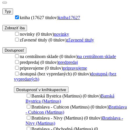
Typ
kniha (17627 titulov)
kniha
17627
Zobraziť iba
novinky (0 titulov)
novinky
zľavnené tituly (0 titulov)
zľavnené tituly
Dostupnosť
na centrálnom sklade (0 titulov)
na centrálnom sklade
predpredaj (0 titulov)
predpredaj
pripravujeme (0 titulov)
pripravujeme
dostupná (bez vypredaných) (0 titulov)
dostupná (bez
vypredaných)
Dostupnosť v kníhkupectve
Banská Bystrica (Martinus) (0 titulov)
Banská
Bystrica (Martinus)
Bratislava - Cubicon (Martinus) (0 titulov)
Bratislava
- Cubicon (Martinus)
Bratislava - Nivy (Martinus) (0 titulov)
Bratislava -
Nivy (Martinus)
Bratislava - Obchodná (Martinus) (0