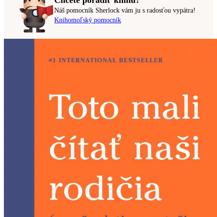
Náš pomocník Sherlock vám ju s radosťou vypátra!
Knihomoľský pomocník