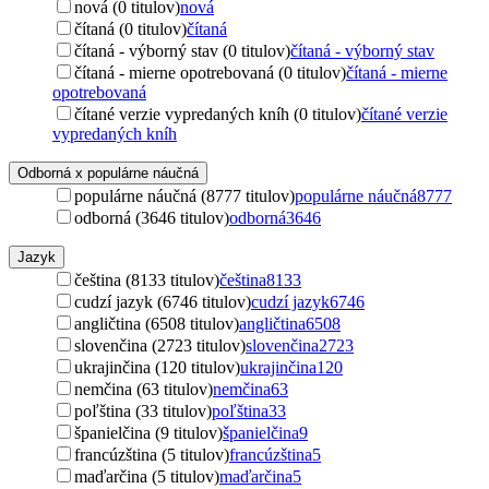
nová (0 titulov)
nová
čítaná (0 titulov)
čítaná
čítaná - výborný stav (0 titulov)
čítaná - výborný stav
čítaná - mierne opotrebovaná (0 titulov)
čítaná - mierne
opotrebovaná
čítané verzie vypredaných kníh (0 titulov)
čítané verzie
vypredaných kníh
Odborná x populárne náučná
populárne náučná (8777 titulov)
populárne náučná
8777
odborná (3646 titulov)
odborná
3646
Jazyk
čeština (8133 titulov)
čeština
8133
cudzí jazyk (6746 titulov)
cudzí jazyk
6746
angličtina (6508 titulov)
angličtina
6508
slovenčina (2723 titulov)
slovenčina
2723
ukrajinčina (120 titulov)
ukrajinčina
120
nemčina (63 titulov)
nemčina
63
poľština (33 titulov)
poľština
33
španielčina (9 titulov)
španielčina
9
francúzština (5 titulov)
francúzština
5
maďarčina (5 titulov)
maďarčina
5