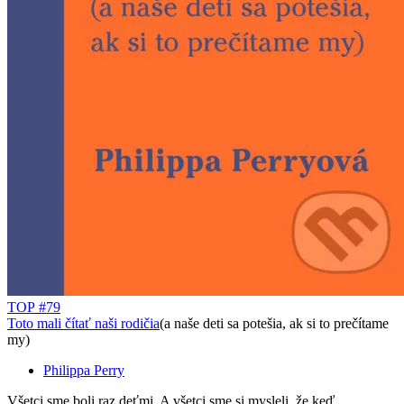
TOP #79
Toto mali čítať naši rodičia
(a naše deti sa potešia, ak si to prečítame
my)
Philippa Perry
Všetci sme boli raz deťmi. A všetci sme si mysleli, že keď