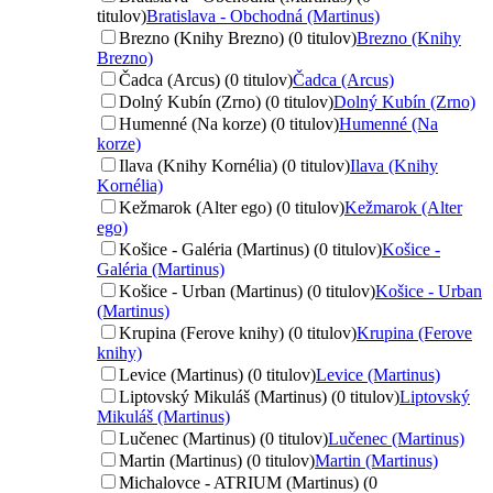
titulov)
Bratislava - Obchodná (Martinus)
Brezno (Knihy Brezno) (0 titulov)
Brezno (Knihy
Brezno)
Čadca (Arcus) (0 titulov)
Čadca (Arcus)
Dolný Kubín (Zrno) (0 titulov)
Dolný Kubín (Zrno)
Humenné (Na korze) (0 titulov)
Humenné (Na
korze)
Ilava (Knihy Kornélia) (0 titulov)
Ilava (Knihy
Kornélia)
Kežmarok (Alter ego) (0 titulov)
Kežmarok (Alter
ego)
Košice - Galéria (Martinus) (0 titulov)
Košice -
Galéria (Martinus)
Košice - Urban (Martinus) (0 titulov)
Košice - Urban
(Martinus)
Krupina (Ferove knihy) (0 titulov)
Krupina (Ferove
knihy)
Levice (Martinus) (0 titulov)
Levice (Martinus)
Liptovský Mikuláš (Martinus) (0 titulov)
Liptovský
Mikuláš (Martinus)
Lučenec (Martinus) (0 titulov)
Lučenec (Martinus)
Martin (Martinus) (0 titulov)
Martin (Martinus)
Michalovce - ATRIUM (Martinus) (0