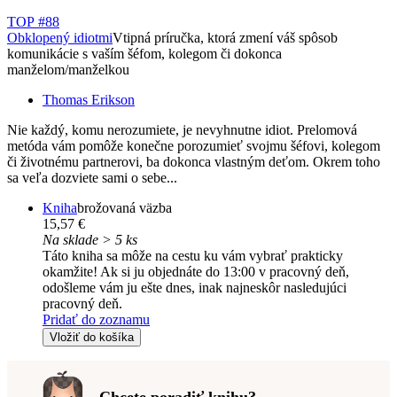
TOP #88
Obklopený idiotmi
Vtipná príručka, ktorá zmení váš spôsob
komunikácie s vaším šéfom, kolegom či dokonca
manželom/manželkou
Thomas Erikson
Nie každý, komu nerozumiete, je nevyhnutne idiot. Prelomová
metóda vám pomôže konečne porozumieť svojmu šéfovi, kolegom
či životnému partnerovi, ba dokonca vlastným deťom. Okrem toho
sa veľa dozviete sami o sebe...
Kniha
brožovaná väzba
15,57 €
Na sklade > 5 ks
Táto kniha sa môže na cestu ku vám vybrať prakticky
okamžite! Ak si ju objednáte do 13:00 v pracovný deň,
odošleme vám ju ešte dnes, inak najneskôr nasledujúci
pracovný deň.
Pridať do zoznamu
Vložiť do košíka
Chcete poradiť knihu?