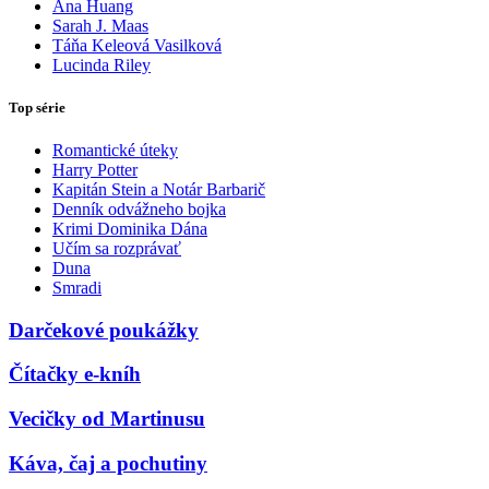
Ana Huang
Sarah J. Maas
Táňa Keleová Vasilková
Lucinda Riley
Top série
Romantické úteky
Harry Potter
Kapitán Stein a Notár Barbarič
Denník odvážneho bojka
Krimi Dominika Dána
Učím sa rozprávať
Duna
Smradi
Darčekové poukážky
Čítačky e-kníh
Vecičky od Martinusu
Káva, čaj a pochutiny