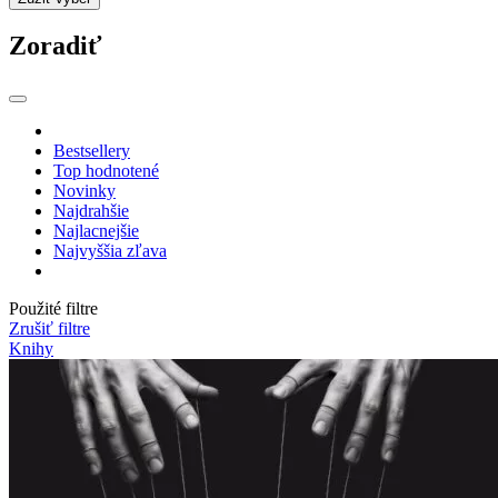
Zoradiť
Bestsellery
Top hodnotené
Novinky
Najdrahšie
Najlacnejšie
Najvyššia zľava
Použité filtre
Zrušiť filtre
Knihy