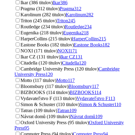
Ikar (386 titulov)
Ikar
386
Pragma (312 titulov)
Pragma
312
Karolinum (282 titulov)
Karolinum
282
Triton (245 titulov)
Triton
245
Routledge (234 titulov)
Routledge
234
Eugenika (218 titulov)
Eugenika
218
HarperCollins (215 titulov)
HarperCollins
215
Eastone Books (182 titulov)
Eastone Books
182
NOXI (171 titulov)
NOXI
171
Ikar CZ (131 titulov)
Ikar CZ
131
Citadella (120 titulov)
Citadella
120
Cambridge University Press (120 titulov)
Cambridge
University Press
120
Motto (117 titulov)
Motto
117
Bloomsbury (117 titulov)
Bloomsbury
117
BIZBOOKS (114 titulov)
BIZBOOKS
114
Vydavateľstvo F (113 titulov)
Vydavateľstvo F
113
Simon & Schuster (110 titulov)
Simon & Schuster
110
Tatran (109 titulov)
Tatran
109
Návrat domů (109 titulov)
Návrat domů
109
Oxford University Press (95 titulov)
Oxford University
Press
95
Computer Press (94 titulov)
Computer Press
94