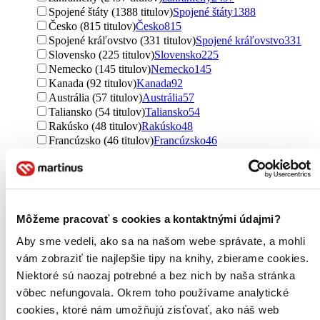
Spojené štáty (1388 titulov)
Spojené štáty
1388
Česko (815 titulov)
Česko
815
Spojené kráľovstvo (331 titulov)
Spojené kráľovstvo
331
Slovensko (225 titulov)
Slovensko
225
Nemecko (145 titulov)
Nemecko
145
Kanada (92 titulov)
Kanada
92
Austrália (57 titulov)
Austrália
57
Taliansko (54 titulov)
Taliansko
54
Rakúsko (48 titulov)
Rakúsko
48
Francúzsko (46 titulov)
Francúzsko
46
Izrael (42 titulov)
Izrael
42
severský (33 titulov)
severský
33
Holandsko (33 titulov)
Holandsko
33
Japonsko (29 titulov)
Japonsko
29
Švédsko (26 titulov)
Švédsko
26
Môžeme pracovať s cookies a kontaktnými údajmi?
Maďarsko (26 titulov)
Maďarsko
26
Mexiko (22 titulov)
Mexiko
22
Aby sme vedeli, ako sa na našom webe správate, a mohli
India (21 titulov)
India
21
vám zobraziť tie najlepšie tipy na knihy, zbierame cookies.
Španielsko (21 titulov)
Španielsko
21
Niektoré sú naozaj potrebné a bez nich by naša stránka
Ukrajina (19 titulov)
Ukrajina
19
vôbec nefungovala. Okrem toho používame analytické
Južná Kórea (18 titulov)
Južná Kórea
18
cookies, ktoré nám umožňujú zisťovať, ako náš web
Peru (17 titulov)
Peru
17