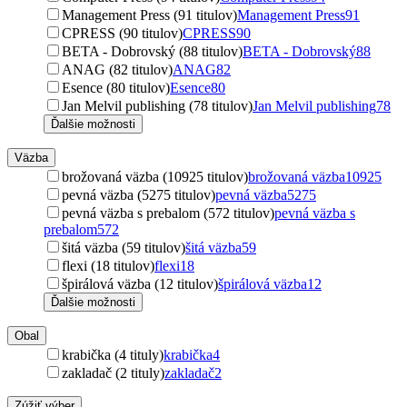
Management Press (91 titulov)
Management Press
91
CPRESS (90 titulov)
CPRESS
90
BETA - Dobrovský (88 titulov)
BETA - Dobrovský
88
ANAG (82 titulov)
ANAG
82
Esence (80 titulov)
Esence
80
Jan Melvil publishing (78 titulov)
Jan Melvil publishing
78
Ďalšie možnosti
Väzba
brožovaná väzba (10925 titulov)
brožovaná väzba
10925
pevná väzba (5275 titulov)
pevná väzba
5275
pevná väzba s prebalom (572 titulov)
pevná väzba s
prebalom
572
šitá väzba (59 titulov)
šitá väzba
59
flexi (18 titulov)
flexi
18
špirálová väzba (12 titulov)
špirálová väzba
12
Ďalšie možnosti
Obal
krabička (4 tituly)
krabička
4
zakladač (2 tituly)
zakladač
2
Zúžiť výber