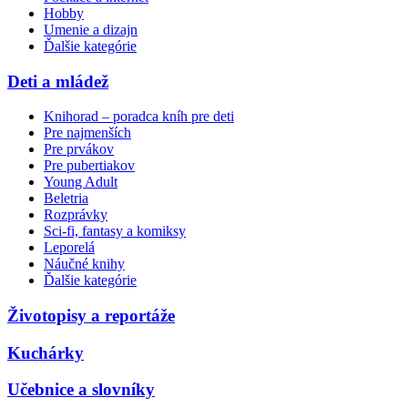
Hobby
Umenie a dizajn
Ďalšie kategórie
Deti a mládež
Knihorad – poradca kníh pre deti
Pre najmenších
Pre prvákov
Pre pubertiakov
Young Adult
Beletria
Rozprávky
Sci-fi, fantasy a komiksy
Leporelá
Náučné knihy
Ďalšie kategórie
Životopisy a reportáže
Kuchárky
Učebnice a slovníky