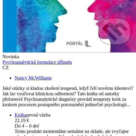
Novinka
Psychoanalytická formulace případu
CZ
Nancy McWilliams
Jaké otázky si kladou zkušení terapeuti, když čelí novému klientovi?
Jak lze vyučovat klinickou odbornost? Tato kniha od autorky
přelomové Psychoanalytické diagnózy provádí terapeuty krok za
krokem procesem postupného porozumění jedinečné psychologii...
Kniha
pevná väzba
22,19 €
Do 4 – 6 dní
Tento produkt momentálne nemáme na sklade, ale zvyčajne