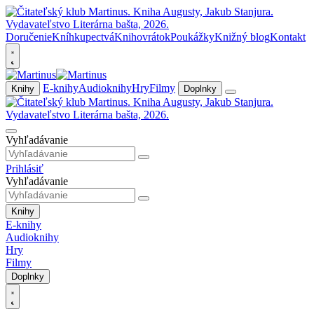
Doručenie
Kníhkupectvá
Knihovrátok
Poukážky
Knižný blog
Kontakt
E-knihy
Audioknihy
Hry
Filmy
Knihy
Doplnky
Vyhľadávanie
Prihlásiť
Vyhľadávanie
Knihy
E-knihy
Audioknihy
Hry
Filmy
Doplnky