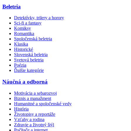
Beletria
Detektívky, trilery a horory
Sci-fi a fantasy
Komiksy
Romantika
Spoločenská beletria
Klasika
Historické
Slovenská beletria
Svetová beletria
Poézia
Ďalšie kategórie
Náučná a odborná
Motivácia a sebarozvoj
Biznis a manažment
Humanitné a spoločenské vedy
História
Životopisy a reportáže
Vzťahy a rodina
Zdravie a životný štýl
Počítače a internet