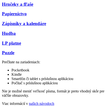
Hrnčeky a fľaše
Papiernictvo
Zápisníky a kalendáre
Hudba
LP platne
Puzzle
Prečítate na zariadeniach:
Pocketbook
Kindle
Smartfón či tablet s príslušnou aplikáciou
Počítač s príslušnou aplikáciou
Nie je možné meniť veľkosť písma, formát je preto vhodný skôr pre
väčšie obrazovky.
Viac informácií v
našich návodoch