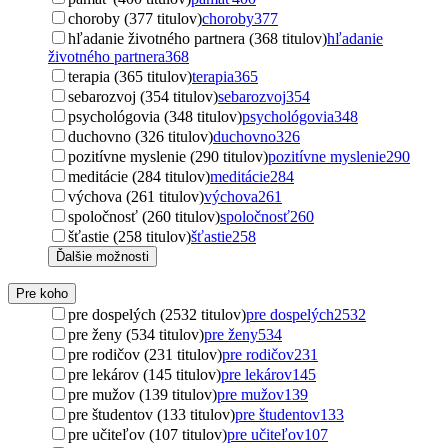
choroby (377 titulov)
choroby
377
hľadanie životného partnera (368 titulov)
hľadanie
životného partnera
368
terapia (365 titulov)
terapia
365
sebarozvoj (354 titulov)
sebarozvoj
354
psychológovia (348 titulov)
psychológovia
348
duchovno (326 titulov)
duchovno
326
pozitívne myslenie (290 titulov)
pozitívne myslenie
290
meditácie (284 titulov)
meditácie
284
výchova (261 titulov)
výchova
261
spoločnosť (260 titulov)
spoločnosť
260
šťastie (258 titulov)
šťastie
258
Ďalšie možnosti
Pre koho
pre dospelých (2532 titulov)
pre dospelých
2532
pre ženy (534 titulov)
pre ženy
534
pre rodičov (231 titulov)
pre rodičov
231
pre lekárov (145 titulov)
pre lekárov
145
pre mužov (139 titulov)
pre mužov
139
pre študentov (133 titulov)
pre študentov
133
pre učiteľov (107 titulov)
pre učiteľov
107