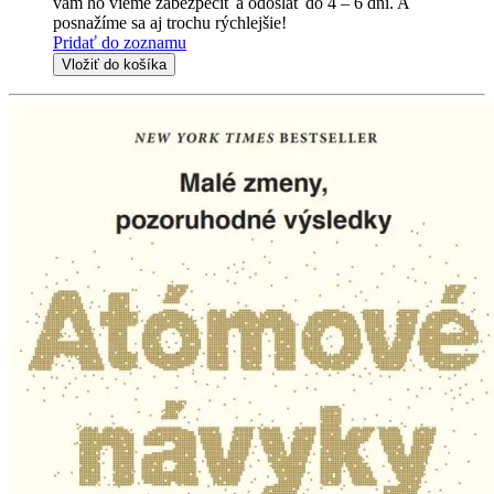
vám ho vieme zabezpečiť a odoslať do 4 – 6 dní. A
posnažíme sa aj trochu rýchlejšie!
Pridať do zoznamu
Vložiť do košíka