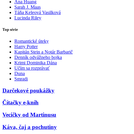
Ana Huang
Sarah J. Maas
Táňa Keleová Vasilková
Lucinda Riley
Top série
Romantické úteky
Harry Potter
Kapitán Stein a Notár Barbarič
Denník odvážneho bojka
Krimi Dominika Dána
Učím sa rozprávať
Duna
Smradi
Darčekové poukážky
Čítačky e-kníh
Vecičky od Martinusu
Káva, čaj a pochutiny