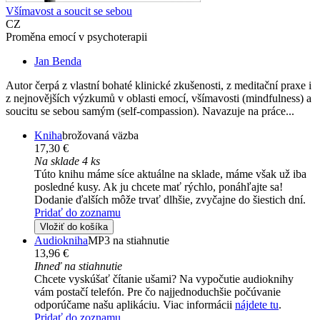
Všímavost a soucit se sebou
CZ
Proměna emocí v psychoterapii
Jan Benda
Autor čerpá z vlastní bohaté klinické zkušenosti, z meditační praxe i
z nejnovějších výzkumů v oblasti emocí, všímavosti (mindfulness) a
soucitu se sebou samým (self-compassion). Navazuje na práce...
Kniha
brožovaná väzba
17,30 €
Na sklade 4 ks
Túto knihu máme síce aktuálne na sklade, máme však už iba
posledné kusy. Ak ju chcete mať rýchlo, ponáhľajte sa!
Dodanie ďalších môže trvať dlhšie, zvyčajne do šiestich dní.
Pridať do zoznamu
Vložiť do košíka
Audiokniha
MP3 na stiahnutie
13,96 €
Ihneď na stiahnutie
Chcete vyskúšať čítanie ušami? Na vypočutie audioknihy
vám postačí telefón. Pre čo najjednoduchšie počúvanie
odporúčame našu aplikáciu. Viac informácii
nájdete tu
.
Pridať do zoznamu