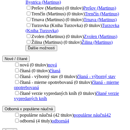
Bystrica (Martinus)
Prešov (Martinus) (0 titulov)
Prešov (Martinus)
Trenčín (Martinus) (0 titulov)
Trenčín (Martinus)
Trnava (Martinus) (0 titulov)
Trnava (Martinus)
Turzovka (Kniha Turzovka) (0 titulov)
Turzovka
(Kniha Turzovka)
Zvolen (Martinus) (0 titulov)
Zvolen (Martinus)
Žilina (Martinus) (0 titulov)
Žilina (Martinus)
Ďalšie možnosti
Nové / čítané
nová (0 titulov)
nová
čítaná (0 titulov)
čítaná
čítaná - výborný stav (0 titulov)
čítaná - výborný stav
čítaná - mierne opotrebovaná (0 titulov)
čítaná - mierne
opotrebovaná
čítané verzie vypredaných kníh (0 titulov)
čítané verzie
vypredaných kníh
Odborná x populárne náučná
populárne náučná (42 titulov)
populárne náučná
42
odborná (4 tituly)
odborná
4