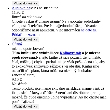
Vložiť do košíka
Audiokniha
MP3 na stiahnutie
11,92 €
Ihneď na stiahnutie
Chcete vyskúšať čítanie ušami? Na vypočutie audioknihy
vám postačí telefón. Pre čo najjednoduchšie počúvanie
odporúčame našu aplikáciu. Viac informácii
nájdete tu
.
Pridať do zoznamu
Vložiť do košíka
Čítaná
mierne opotrebovaná
Túto knihu sme vykúpili cez
Knihovrátok
a je mierne
opotrebovaná.
Na tejto knihe už síce poznať, že ju niekto
čítal, môže jej chýbať prebal, nie je však poškodená tak, aby
to akokoľvek znižovalo zážitok z jej obsahu. Knihu sme
označili nálepkou, ktorá môže na niektorých obaloch
zanechať stopy.
9,10 €
Na sklade
Tento produkt síce máme aktuálne na sklade, máme však už
iba posledné kusy a ďalšie už nemá ani distribútor, preto je
možné, že bude onedlho úplne vypredaný. Ak ho chcete mať,
ponáhľajte sa!
Vložiť do košíka