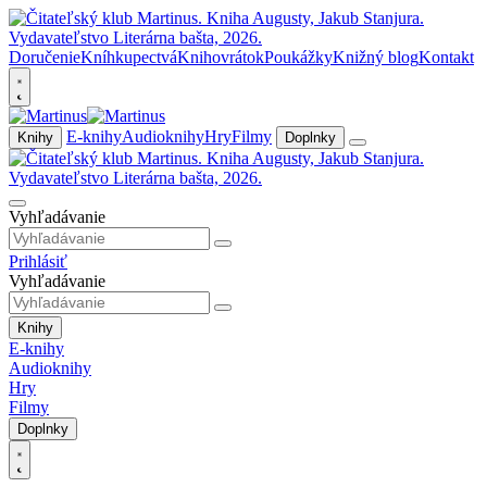
Doručenie
Kníhkupectvá
Knihovrátok
Poukážky
Knižný blog
Kontakt
E-knihy
Audioknihy
Hry
Filmy
Knihy
Doplnky
Vyhľadávanie
Prihlásiť
Vyhľadávanie
Knihy
E-knihy
Audioknihy
Hry
Filmy
Doplnky