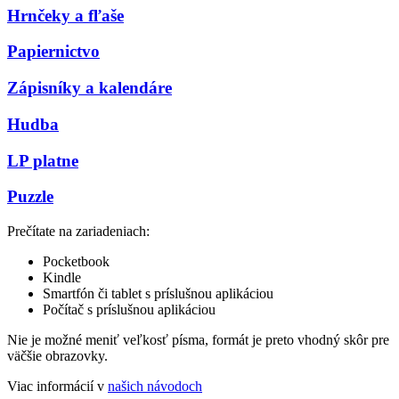
Hrnčeky a fľaše
Papiernictvo
Zápisníky a kalendáre
Hudba
LP platne
Puzzle
Prečítate na zariadeniach:
Pocketbook
Kindle
Smartfón či tablet s príslušnou aplikáciou
Počítač s príslušnou aplikáciou
Nie je možné meniť veľkosť písma, formát je preto vhodný skôr pre
väčšie obrazovky.
Viac informácií v
našich návodoch