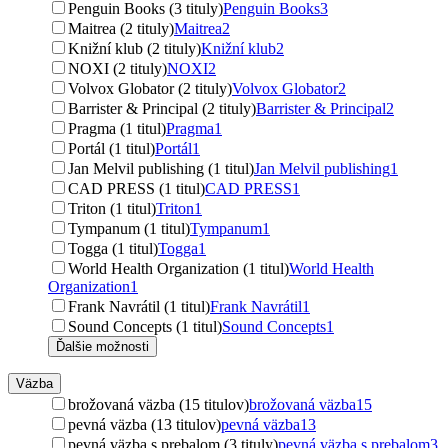
Penguin Books (3 tituly)
Penguin Books
3
Maitrea (2 tituly)
Maitrea
2
Knižní klub (2 tituly)
Knižní klub
2
NOXI (2 tituly)
NOXI
2
Volvox Globator (2 tituly)
Volvox Globator
2
Barrister & Principal (2 tituly)
Barrister & Principal
2
Pragma (1 titul)
Pragma
1
Portál (1 titul)
Portál
1
Jan Melvil publishing (1 titul)
Jan Melvil publishing
1
CAD PRESS (1 titul)
CAD PRESS
1
Triton (1 titul)
Triton
1
Tympanum (1 titul)
Tympanum
1
Togga (1 titul)
Togga
1
World Health Organization (1 titul)
World Health
Organization
1
Frank Navrátil (1 titul)
Frank Navrátil
1
Sound Concepts (1 titul)
Sound Concepts
1
Ďalšie možnosti
Väzba
brožovaná väzba (15 titulov)
brožovaná väzba
15
pevná väzba (13 titulov)
pevná väzba
13
pevná väzba s prebalom (3 tituly)
pevná väzba s prebalom
3