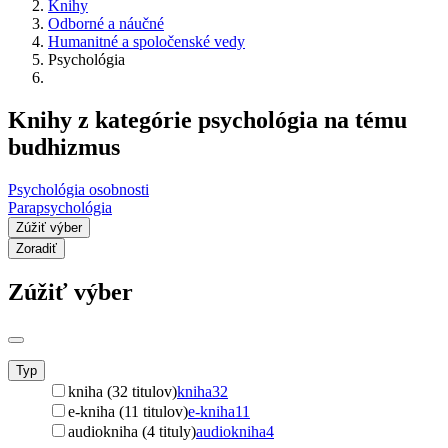
Knihy
Odborné a náučné
Humanitné a spoločenské vedy
Psychológia
Knihy z kategórie psychológia na tému
budhizmus
Psychológia osobnosti
Parapsychológia
Zúžiť výber
Zoradiť
Zúžiť výber
Typ
kniha (32 titulov)
kniha
32
e-kniha (11 titulov)
e-kniha
11
audiokniha (4 tituly)
audiokniha
4