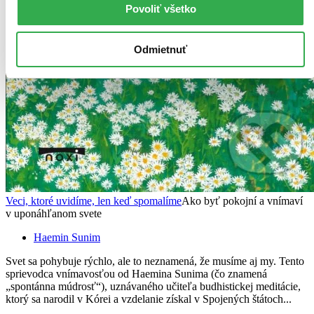
Povoliť všetko
Odmietnuť
Veci, ktoré uvidíme, len keď spomalíme
Ako byť pokojní a vnímaví
v uponáhľanom svete
Haemin Sunim
Svet sa pohybuje rýchlo, ale to neznamená, že musíme aj my. Tento
sprievodca vnímavosťou od Haemina Sunima (čo znamená
„spontánna múdrosť“), uznávaného učiteľa budhistickej meditácie,
ktorý sa narodil v Kórei a vzdelanie získal v Spojených štátoch...