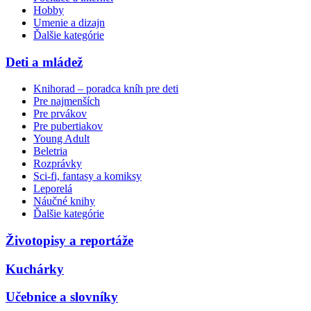
Hobby
Umenie a dizajn
Ďalšie kategórie
Deti a mládež
Knihorad – poradca kníh pre deti
Pre najmenších
Pre prvákov
Pre pubertiakov
Young Adult
Beletria
Rozprávky
Sci-fi, fantasy a komiksy
Leporelá
Náučné knihy
Ďalšie kategórie
Životopisy a reportáže
Kuchárky
Učebnice a slovníky