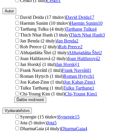
Česko (1 titul)
Česko
1
Autor
David Deida (17 titulov)
David Deida
17
Haemin Sunim (10 titulov)
Haemin Sunim
10
Tarthang Tulku (4 tituly)
Tarthang Tulku
4
Thich Nhat Hanh (3 tituly)
Thich Nhat Hanh
3
Jan Benda (2 tituly)
Jan Benda
2
Rob Preece (2 tituly)
Rob Preece
2
Abhajadátta Šhri (2 tituly)
Abhajadátta Šhri
2
Joan Halifaxová (2 tituly)
Joan Halifaxová
2
Jan Horský (1 titul)
Jan Horský
1
Frank Navrátil (1 titul)
Frank Navrátil
1
Roman Hytych (1 titul)
Roman Hytych
1
Jon Kabat-Zinn (1 titul)
Jon Kabat-Zinn
1
Tulku Tarthang (1 titul)
Tulku Tarthang
1
Chi-Young Kim (1 titul)
Chi-Young Kim
1
Ďalšie možnosti
Vydavateľstvo
Synergie (15 titulov)
Synergie
15
Jota (5 titulov)
Jota
5
DharmaGaia (4 tituly)
DharmaGaia
4