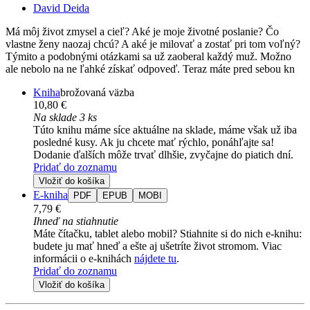
David Deida
Má môj život zmysel a cieľ? Aké je moje životné poslanie? Čo
vlastne ženy naozaj chcú? A aké je milovať a zostať pri tom voľný?
Týmito a podobnými otázkami sa už zaoberal každý muž. Možno
ale nebolo na ne ľahké získať odpoveď. Teraz máte pred sebou kn
Kniha
brožovaná väzba
10,80 €
Na sklade 3 ks
Túto knihu máme síce aktuálne na sklade, máme však už iba
posledné kusy. Ak ju chcete mať rýchlo, ponáhľajte sa!
Dodanie ďalších môže trvať dlhšie, zvyčajne do piatich dní.
Pridať do zoznamu
Vložiť do košíka
E-kniha
PDF
EPUB
MOBI
7,79 €
Ihneď na stiahnutie
Máte čítačku, tablet alebo mobil? Stiahnite si do nich e-knihu:
budete ju mať hneď a ešte aj ušetríte život stromom. Viac
informácii o e-knihách
nájdete tu
.
Pridať do zoznamu
Vložiť do košíka