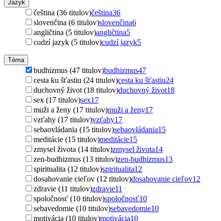
Jazyk
čeština (36 titulov)
čeština
36
slovenčina (6 titulov)
slovenčina
6
angličtina (5 titulov)
angličtina
5
cudzí jazyk (5 titulov)
cudzí jazyk
5
Téma
budhizmus (47 titulov)
budhizmus
47
cesta ku šťastiu (24 titulov)
cesta ku šťastiu
24
duchovný život (18 titulov)
duchovný život
18
sex (17 titulov)
sex
17
muži a ženy (17 titulov)
muži a ženy
17
vzťahy (17 titulov)
vzťahy
17
sebaovládania (15 titulov)
sebaovládania
15
meditácie (15 titulov)
meditácie
15
zmysel života (14 titulov)
zmysel života
14
zen-budhizmus (13 titulov)
zen-budhizmus
13
spiritualita (12 titulov)
spiritualita
12
dosahovanie cieľov (12 titulov)
dosahovanie cieľov
12
zdravie (11 titulov)
zdravie
11
spoločnosť (10 titulov)
spoločnosť
10
sebavedomie (10 titulov)
sebavedomie
10
motivácia (10 titulov)
motivácia
10