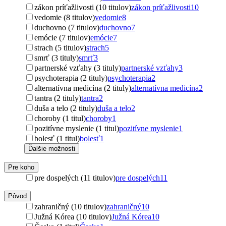
zákon príťažlivosti (10 titulov)
zákon príťažlivosti
10
vedomie (8 titulov)
vedomie
8
duchovno (7 titulov)
duchovno
7
emócie (7 titulov)
emócie
7
strach (5 titulov)
strach
5
smrť (3 tituly)
smrť
3
partnerské vzťahy (3 tituly)
partnerské vzťahy
3
psychoterapia (2 tituly)
psychoterapia
2
alternatívna medicína (2 tituly)
alternatívna medicína
2
tantra (2 tituly)
tantra
2
duša a telo (2 tituly)
duša a telo
2
choroby (1 titul)
choroby
1
pozitívne myslenie (1 titul)
pozitívne myslenie
1
bolesť (1 titul)
bolesť
1
Ďalšie možnosti
Pre koho
pre dospelých (11 titulov)
pre dospelých
11
Pôvod
zahraničný (10 titulov)
zahraničný
10
Južná Kórea (10 titulov)
Južná Kórea
10