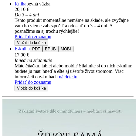
Kniha
pevná väzba
20,10 €
Do 3 – 4 dní
Tento produkt momentálne nemáme na sklade, ale zvyčajne
vám ho vieme zabezpečiť a odoslať do 3 – 4 dní. A
posnažíme sa aj trochu rýchlejšie!
Pridať do zoznamu
Vložiť do košíka
E-kniha
PDF
EPUB
MOBI
17,90 €
Ihneď na stiahnutie
Máte čítačku, tablet alebo mobil? Stiahnite si do nich e-knihu:
budete ju mať hneď a ešte aj ušetríte život stromom. Viac
informácii o e-knihách
nájdete tu
.
Pridať do zoznamu
Vložiť do košíka