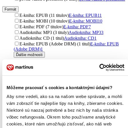
Formát
E-kniha: EPUB (11 titulov)
E-kniha: EPUB
11
E-kniha: MOBI (10 titulov)
E-kniha: MOBI
10
E-kniha: PDF (7 titulov)
E-kniha: PDF
7
Audiokniha: MP3 (3 tituly)
Audiokniha: MP3
3
Audiokniha: CD (1 titul)
Audiokniha: CD
1
E-kniha: EPUB (Adobe DRM) (1 titul)
E-kniha: EPUB
(Adobe DRM)
1
Ďalšie možnosti
Zúžiť výber
Zoradiť
Môžeme pracovať s cookies a kontaktnými údajmi?
Aby sme vedeli, ako sa na našom webe správate, a mohli
vám zobraziť tie najlepšie tipy na knihy, zbierame cookies.
Bestsellery
Top hodnotené
Niektoré sú naozaj potrebné a bez nich by naša stránka
Novinky
vôbec nefungovala. Okrem toho používame analytické
Najdrahšie
cookies, ktoré nám umožňujú zisťovať, ako náš web
Najlacnejšie