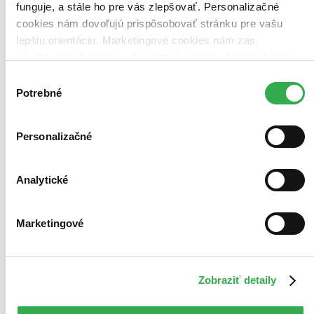
Najvyššia zľava
funguje, a stále ho pre vás zlepšovať. Personalizačné
47 produktov
cookies nám dovoľujú prispôsobovať stránku pre vašu
lepšiu orientáciu. Marketingové cookies nám zas
Použité filtre
Zrušiť filtre
umožňujú zobrazenie relevantnej reklamy. Niektoré údaje
Na tému budhizmus
zdieľame aj s tretími stranami. Veľmi by nám pomohlo,
Výber
keby sme mohli používať všetky tieto cookies. Ďakujeme!
Potrebné
súhlasu
Personalizačné
Analytické
Marketingové
Zobraziť detaily