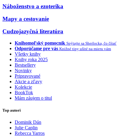
Náboženstvo a ezoterika
Mapy a cestovanie
Cudzojazyčná literatúra
Knihomoľský pomocník
Spýtajte sa Sherlocka, čo čítať
Odporúčame pre vás
Knižné tipy ušité na mieru vám
Všetky knihy
Knihy roka 2025
Bestsellery
Novinky
Pripravované
Akcie a zľavy
Kolekcie
BookTok
Mám záujem o titul
Top autori
Dominik Dán
Julie Caplin
Rebecca Yarros