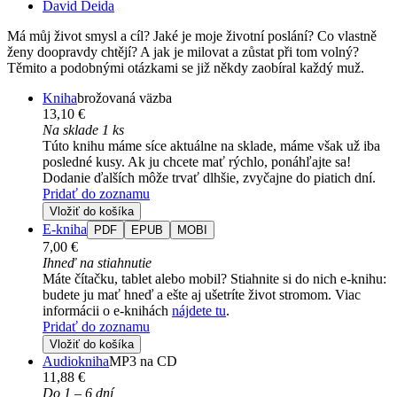
David Deida
Má můj život smysl a cíl? Jaké je moje životní poslání? Co vlastně
ženy doopravdy chtějí? A jak je milovat a zůstat při tom volný?
Těmito a podobnými otázkami se již někdy zaobíral každý muž.
Kniha
brožovaná väzba
13,10 €
Na sklade 1 ks
Túto knihu máme síce aktuálne na sklade, máme však už iba
posledné kusy. Ak ju chcete mať rýchlo, ponáhľajte sa!
Dodanie ďalších môže trvať dlhšie, zvyčajne do piatich dní.
Pridať do zoznamu
Vložiť do košíka
E-kniha
PDF
EPUB
MOBI
7,00 €
Ihneď na stiahnutie
Máte čítačku, tablet alebo mobil? Stiahnite si do nich e-knihu:
budete ju mať hneď a ešte aj ušetríte život stromom. Viac
informácii o e-knihách
nájdete tu
.
Pridať do zoznamu
Vložiť do košíka
Audiokniha
MP3 na CD
11,88 €
Do 1 – 6 dní