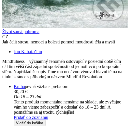
Život samá pohroma
CZ
Jak čelit stresu, nemoci a bolesti pomocí moudrosti těla a mysli
Jon Kabat-Zinn
Mindfulness – významný fenomén oslovující v poslední době čím
dál tím větší část západní společnosti od jednotlivců po korporátní
sféru. Například časopis Time mu nedávno věnoval hlavní téma na
titulní stránce s příhodným názvem Mindful Revolution...
Kniha
pevná väzba s prebalom
30,20 €
Do 18 – 23 dní
Tento produkt momentálne nemáme na sklade, ale zvyčajne
vám ho vieme zabezpečiť a odoslať do 18 – 23 dní. A
posnažíme sa aj trochu rýchlejšie!
Pridať do zoznamu
Vložiť do košíka