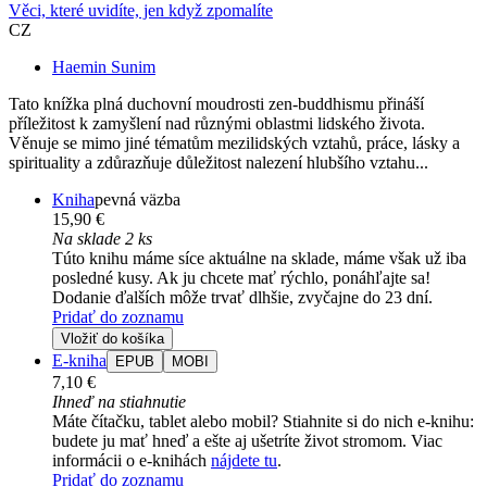
Věci, které uvidíte, jen když zpomalíte
CZ
Haemin Sunim
Tato knížka plná duchovní moudrosti zen-buddhismu přináší
příležitost k zamyšlení nad různými oblastmi lidského života.
Věnuje se mimo jiné tématům mezilidských vztahů, práce, lásky a
spirituality a zdůrazňuje důležitost nalezení hlubšího vztahu...
Kniha
pevná väzba
15,90 €
Na sklade 2 ks
Túto knihu máme síce aktuálne na sklade, máme však už iba
posledné kusy. Ak ju chcete mať rýchlo, ponáhľajte sa!
Dodanie ďalších môže trvať dlhšie, zvyčajne do 23 dní.
Pridať do zoznamu
Vložiť do košíka
E-kniha
EPUB
MOBI
7,10 €
Ihneď na stiahnutie
Máte čítačku, tablet alebo mobil? Stiahnite si do nich e-knihu:
budete ju mať hneď a ešte aj ušetríte život stromom. Viac
informácii o e-knihách
nájdete tu
.
Pridať do zoznamu