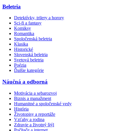
Beletria
Detektívky, trilery a horory
Sci-fi a fantasy
Komiksy
Romantika
Spoločenská beletria
Klasika
Historické
Slovenská beletria
Svetová beletria
Poézia
Ďalšie kategórie
Náučná a odborná
Motivácia a sebarozvoj
Biznis a manažment
Humanitné a spoločenské vedy
História
Životopisy a reportáže
Vzťahy a rodina
Zdravie a životný štýl
Počítače a internet