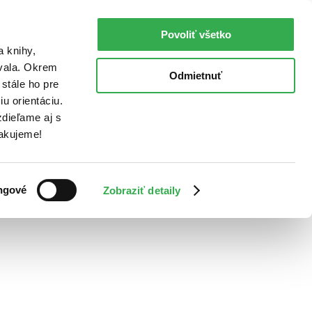
Povoliť všetko
a knihy,
ovala. Okrem
Odmietnuť
stále ho pre
u orientáciu.
dieľame aj s
Ďakujeme!
ngové
Zobraziť detaily