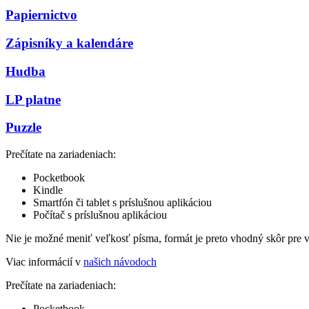
Papiernictvo
Zápisníky a kalendáre
Hudba
LP platne
Puzzle
Prečítate na zariadeniach:
Pocketbook
Kindle
Smartfón či tablet s príslušnou aplikáciou
Počítač s príslušnou aplikáciou
Nie je možné meniť veľkosť písma, formát je preto vhodný skôr pre 
Viac informácií v
našich návodoch
Prečítate na zariadeniach:
Pocketbook