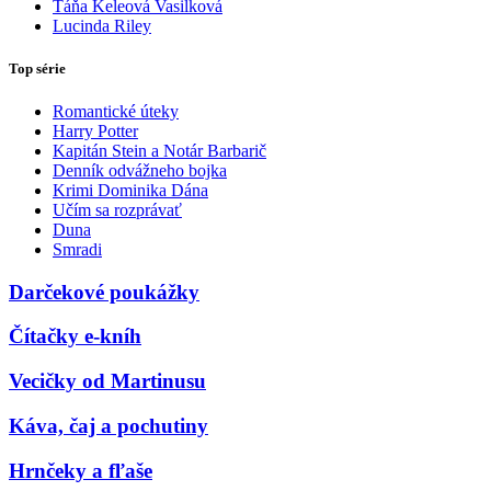
Táňa Keleová Vasilková
Lucinda Riley
Top série
Romantické úteky
Harry Potter
Kapitán Stein a Notár Barbarič
Denník odvážneho bojka
Krimi Dominika Dána
Učím sa rozprávať
Duna
Smradi
Darčekové poukážky
Čítačky e-kníh
Vecičky od Martinusu
Káva, čaj a pochutiny
Hrnčeky a fľaše