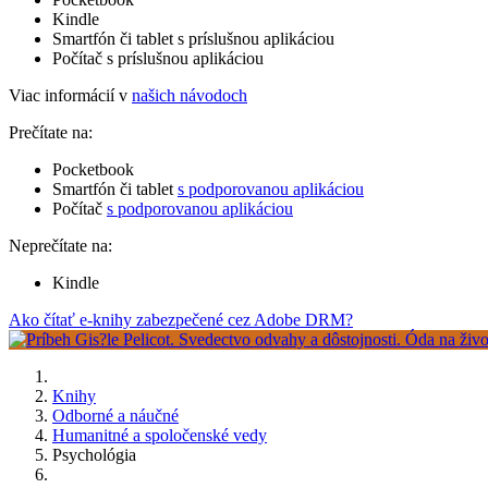
Kindle
Smartfón či tablet s príslušnou aplikáciou
Počítač s príslušnou aplikáciou
Viac informácií v
našich návodoch
Prečítate na:
Pocketbook
Smartfón či tablet
s podporovanou aplikáciou
Počítač
s podporovanou aplikáciou
Neprečítate na:
Kindle
Ako čítať e-knihy zabezpečené cez Adobe DRM?
Knihy
Odborné a náučné
Humanitné a spoločenské vedy
Psychológia