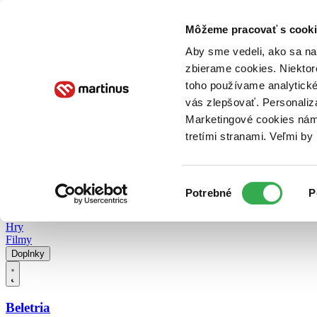
Doručenie
Kníhkupectvá
Knihovrátok
Poukážky
Knižný blog
Kontakt
Môžeme pracovať s cooki
Aby sme vedeli, ako sa na 
zbierame cookies. Niektor
E-knihy
Audioknihy
Hry
Filmy
Knihy
Doplnky
toho používame analytické
vás zlepšovať. Personaliz
Vyhľadávanie
Marketingové cookies nám 
tretími stranami. Veľmi b
Prihlásiť
Vyhľadávanie
Výber
Knihy
Potrebné
P
súhlasu
E-knihy
Audioknihy
Hry
Filmy
Doplnky
Beletria