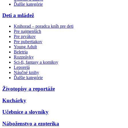
Ďalšie kategórie
Deti a mládež
Knihorad – poradca kníh pre deti
Pre najmenších
Pre prvákov
Pre pubertiakov
Young Adult
Beletria
Rozprávky
Sci-fi, fantasy a komiksy
Leporelá
Náučné knihy
Ďalšie kategórie
Životopisy a reportáže
Kuchárky
Učebnice a slovníky
Náboženstvo a ezoterika