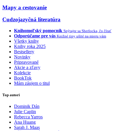
Mapy a cestovanie
Cudzojazyčná literatúra
Knihomoľský pomocník
Spýtajte sa Sherlocka, čo čítať
Odporúčame pre vás
Knižné tipy ušité na mieru vám
Všetky knihy
Knihy roka 2025
Bestsellery
Novinky
Pripravované
Akcie a zľavy
Kolekcie
BookTok
Mám záujem o titul
Top autori
Dominik Dán
Julie Caplin
Rebecca Yarros
Ana Huang
Sarah J. Maas