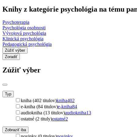
Knihy z kategórie psychológia na tému p
Psychoterapia
Psychológia osobnosti
Vývojová psychológia
Klinická psychológia
Pedagogická psychológia
Zúžiť výber
Zoradiť
Zúžiť výber
Typ
kniha (402 titulov)
kniha
402
e-kniha (84 titulov)
e-kniha
84
audiokniha (13 titulov)
audiokniha
13
ostatné (2 tituly)
ostatné
2
Zobraziť iba
novinky (0 titulov)
novinky