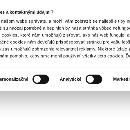
es a kontaktnými údajmi?
našom webe správate, a mohli vám zobraziť tie najlepšie tipy n
é sú naozaj potrebné a bez nich by naša stránka vôbec nefung
 cookies, ktoré nám umožňujú zisťovať, ako náš web funguje, a 
ačné cookies nám dovoľujú prispôsobovať stránku pre vašu lepši
zas umožňujú zobrazenie relevantnej reklamy. Niektoré údaje z
y nám pomohlo, keby sme mohli používať všetky tieto cookies. 
ersonalizačné
Analytické
Marketi