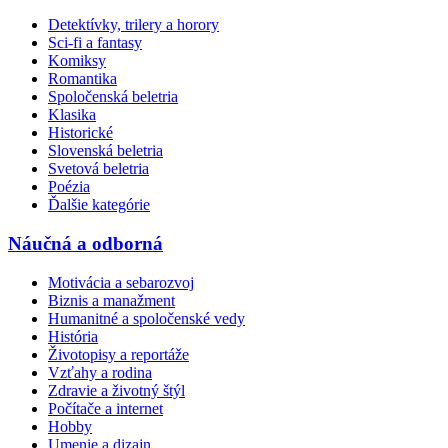
Detektívky, trilery a horory
Sci-fi a fantasy
Komiksy
Romantika
Spoločenská beletria
Klasika
Historické
Slovenská beletria
Svetová beletria
Poézia
Ďalšie kategórie
Náučná a odborná
Motivácia a sebarozvoj
Biznis a manažment
Humanitné a spoločenské vedy
História
Životopisy a reportáže
Vzťahy a rodina
Zdravie a životný štýl
Počítače a internet
Hobby
Umenie a dizajn