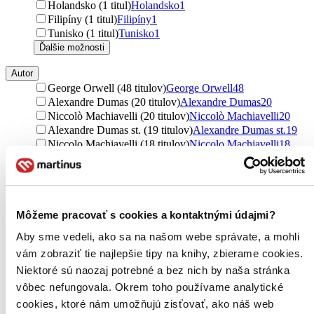
Holandsko (1 titul)
Holandsko
1
Filipíny (1 titul)
Filipíny
1
Tunisko (1 titul)
Tunisko
1
Ďalšie možnosti
Autor
George Orwell (48 titulov)
George Orwell
48
Alexandre Dumas (20 titulov)
Alexandre Dumas
20
Niccolò Machiavelli (20 titulov)
Niccolò Machiavelli
20
Alexandre Dumas st. (19 titulov)
Alexandre Dumas st.
19
Niccolo Machiavelli (18 titulov)
Niccolo Machiavelli
18
Niccoló Machiavelli (16 titulov)
Niccoló Machiavelli
16
Václav Klaus (15 titulov)
Václav Klaus
15
Jiří Jelínek (14 titulov)
Jiří Jelínek
14
Barack Obama (13 titulov)
Barack Obama
13
Francis Fukuyama (12 titulov)
Francis Fukuyama
12
Môžeme pracovať s cookies a kontaktnými údajmi?
Oskar Krejčí (12 titulov)
Oskar Krejčí
12
Aby sme vedeli, ako sa na našom webe správate, a mohli
Tim Marshall (11 titulov)
Tim Marshall
11
vám zobraziť tie najlepšie tipy na knihy, zbierame cookies.
Petr Fiala (10 titulov)
Petr Fiala
10
Miroslav Pekník (9 titulov)
Miroslav Pekník
9
Niektoré sú naozaj potrebné a bez nich by naša stránka
Zdeněk Veselý (8 titulov)
Zdeněk Veselý
8
vôbec nefungovala. Okrem toho používame analytické
Ladislav Cabada (8 titulov)
Ladislav Cabada
8
cookies, ktoré nám umožňujú zisťovať, ako náš web
Václav Pavlíček (8 titulov)
Václav Pavlíček
8