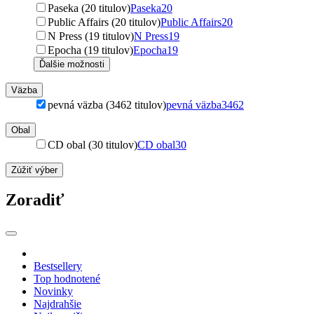
Paseka (20 titulov)
Paseka
20
Public Affairs (20 titulov)
Public Affairs
20
N Press (19 titulov)
N Press
19
Epocha (19 titulov)
Epocha
19
Ďalšie možnosti
Väzba
pevná väzba (3462 titulov)
pevná väzba
3462
Obal
CD obal (30 titulov)
CD obal
30
Zúžiť výber
Zoradiť
Bestsellery
Top hodnotené
Novinky
Najdrahšie