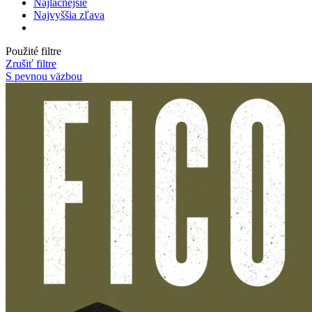
Najlacnejšie
Najvyššia zľava
Použité filtre
Zrušiť filtre
S pevnou väzbou