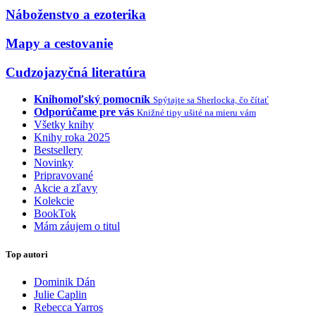
Náboženstvo a ezoterika
Mapy a cestovanie
Cudzojazyčná literatúra
Knihomoľský pomocník
Spýtajte sa Sherlocka, čo čítať
Odporúčame pre vás
Knižné tipy ušité na mieru vám
Všetky knihy
Knihy roka 2025
Bestsellery
Novinky
Pripravované
Akcie a zľavy
Kolekcie
BookTok
Mám záujem o titul
Top autori
Dominik Dán
Julie Caplin
Rebecca Yarros