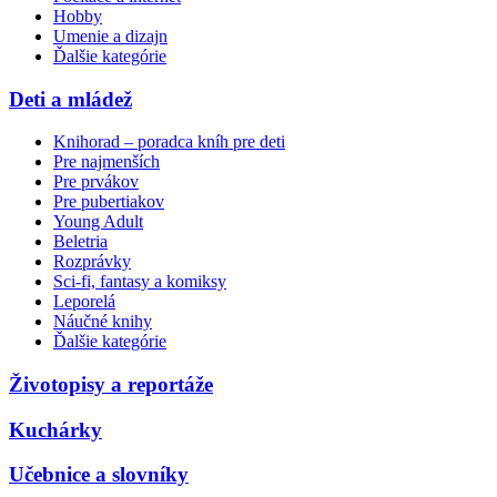
Hobby
Umenie a dizajn
Ďalšie kategórie
Deti a mládež
Knihorad – poradca kníh pre deti
Pre najmenších
Pre prvákov
Pre pubertiakov
Young Adult
Beletria
Rozprávky
Sci-fi, fantasy a komiksy
Leporelá
Náučné knihy
Ďalšie kategórie
Životopisy a reportáže
Kuchárky
Učebnice a slovníky