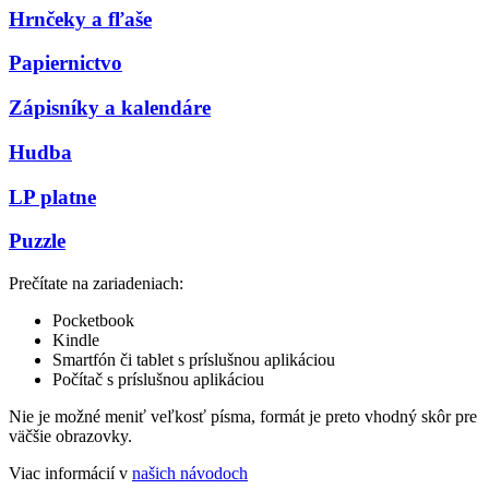
Hrnčeky a fľaše
Papiernictvo
Zápisníky a kalendáre
Hudba
LP platne
Puzzle
Prečítate na zariadeniach:
Pocketbook
Kindle
Smartfón či tablet s príslušnou aplikáciou
Počítač s príslušnou aplikáciou
Nie je možné meniť veľkosť písma, formát je preto vhodný skôr pre
väčšie obrazovky.
Viac informácií v
našich návodoch