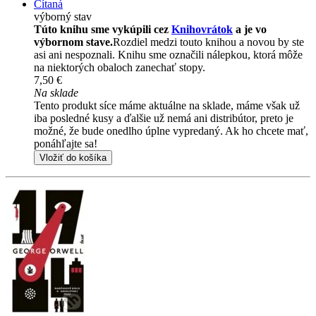
Čítaná
výborný stav
Túto knihu sme vykúpili cez
Knihovrátok
a je vo
výbornom stave.
Rozdiel medzi touto knihou a novou by ste
asi ani nespoznali. Knihu sme označili nálepkou, ktorá môže
na niektorých obaloch zanechať stopy.
7,50 €
Na sklade
Tento produkt síce máme aktuálne na sklade, máme však už
iba posledné kusy a ďalšie už nemá ani distribútor, preto je
možné, že bude onedlho úplne vypredaný. Ak ho chcete mať,
ponáhľajte sa!
Vložiť do košíka