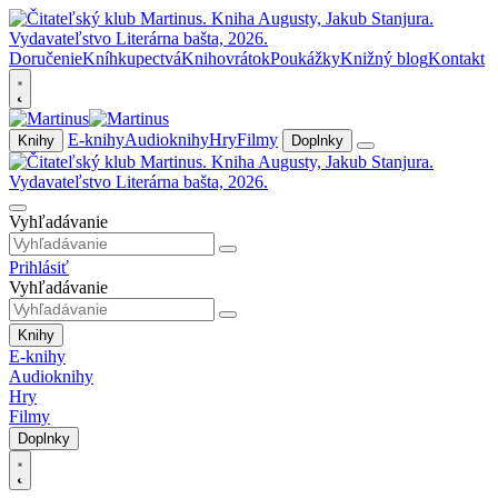
Doručenie
Kníhkupectvá
Knihovrátok
Poukážky
Knižný blog
Kontakt
E-knihy
Audioknihy
Hry
Filmy
Knihy
Doplnky
Vyhľadávanie
Prihlásiť
Vyhľadávanie
Knihy
E-knihy
Audioknihy
Hry
Filmy
Doplnky