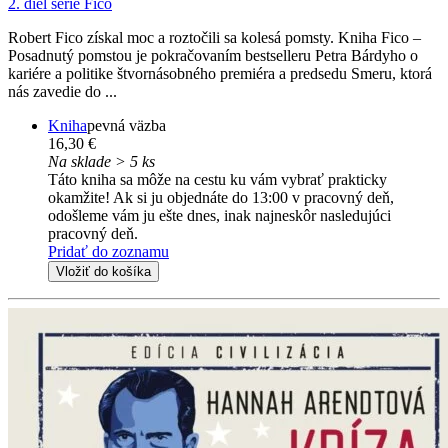
2. diel série
Fico
Robert Fico získal moc a roztočili sa kolesá pomsty. Kniha Fico –
Posadnutý pomstou je pokračovaním bestselleru Petra Bárdyho o
kariére a politike štvornásobného premiéra a predsedu Smeru, ktorá
nás zavedie do ...
Kniha
pevná väzba
16,30 €
Na sklade > 5 ks
Táto kniha sa môže na cestu ku vám vybrať prakticky
okamžite! Ak si ju objednáte do 13:00 v pracovný deň,
odošleme vám ju ešte dnes, inak najneskôr nasledujúci
pracovný deň.
Pridať do zoznamu
Vložiť do košíka