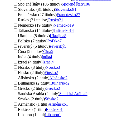
Spojené štáty (106 titulov)
Spojené štáty
106
Slovensko (81 titulov)
Slovensko
81
Francúzsko (27 titulov)
Francúzsko
27
Rusko (21 titulov)
Rusko
21
Nemecko (19 titulov)
Nemecko
19
Taliansko (14 titulov)
Taliansko
14
Ukrajina (8 titulov)
Ukrajina
8
Poľsko (7 titulov)
Poľsko
7
severský (5 titulov)
severský
5
Čína (5 titulov)
Čína
5
India (4 tituly)
India
4
Izrael (4 tituly)
Izrael
4
Nórsko (3 tituly)
Nórsko
3
Fínsko (2 tituly)
Fínsko
2
Albánsko (2 tituly)
Albánsko
2
Bulharsko (2 tituly)
Bulharsko
2
Grécko (2 tituly)
Grécko
2
Saudská Arábia (2 tituly)
Saudská Arábia
2
Srbsko (2 tituly)
Srbsko
2
Arménsko (1 titul)
Arménsko
1
Rakúsko (1 titul)
Rakúsko
1
Libanon (1 titul)
Libanon
1