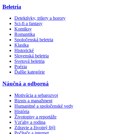
Beletria
Detektívky, trilery a horory
Sci-fi a fantasy
Komiksy
Romantika
Spoločenská beletria
Klasika
Historické
Slovenská beletria
Svetová beletria
Poézia
Ďalšie kategórie
Náučná a odborná
Motivácia a sebarozvoj
Biznis a manažment
Humanitné a spoločenské vedy
História
Životopisy a reportáže
Vzťahy a rodina
Zdravie a životný štýl
Počítače a internet