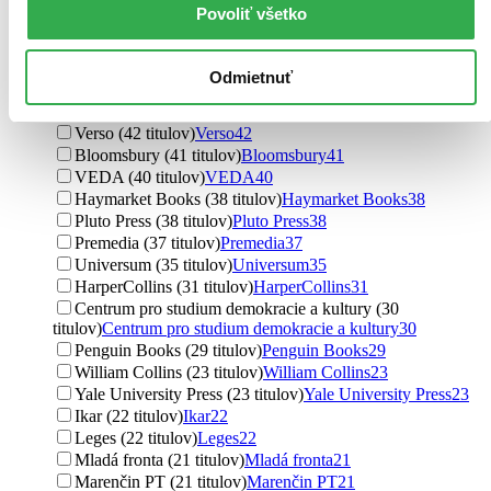
Princeton University Press (62 titulov)
Princeton University
Povoliť všetko
Press
62
Allen Lane (53 titulov)
Allen Lane
53
Polity Press (48 titulov)
Polity Press
48
Odmietnuť
Aleš Čeněk (46 titulov)
Aleš Čeněk
46
Argo (42 titulov)
Argo
42
Verso (42 titulov)
Verso
42
Bloomsbury (41 titulov)
Bloomsbury
41
VEDA (40 titulov)
VEDA
40
Haymarket Books (38 titulov)
Haymarket Books
38
Pluto Press (38 titulov)
Pluto Press
38
Premedia (37 titulov)
Premedia
37
Universum (35 titulov)
Universum
35
HarperCollins (31 titulov)
HarperCollins
31
Centrum pro studium demokracie a kultury (30
titulov)
Centrum pro studium demokracie a kultury
30
Penguin Books (29 titulov)
Penguin Books
29
William Collins (23 titulov)
William Collins
23
Yale University Press (23 titulov)
Yale University Press
23
Ikar (22 titulov)
Ikar
22
Leges (22 titulov)
Leges
22
Mladá fronta (21 titulov)
Mladá fronta
21
Marenčin PT (21 titulov)
Marenčin PT
21