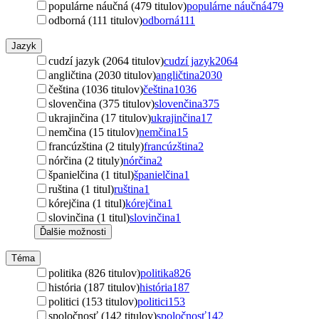
populárne náučná (479 titulov)
populárne náučná
479
odborná (111 titulov)
odborná
111
Jazyk
cudzí jazyk (2064 titulov)
cudzí jazyk
2064
angličtina (2030 titulov)
angličtina
2030
čeština (1036 titulov)
čeština
1036
slovenčina (375 titulov)
slovenčina
375
ukrajinčina (17 titulov)
ukrajinčina
17
nemčina (15 titulov)
nemčina
15
francúzština (2 tituly)
francúzština
2
nórčina (2 tituly)
nórčina
2
španielčina (1 titul)
španielčina
1
ruština (1 titul)
ruština
1
kórejčina (1 titul)
kórejčina
1
slovinčina (1 titul)
slovinčina
1
Ďalšie možnosti
Téma
politika (826 titulov)
politika
826
história (187 titulov)
história
187
politici (153 titulov)
politici
153
spoločnosť (142 titulov)
spoločnosť
142