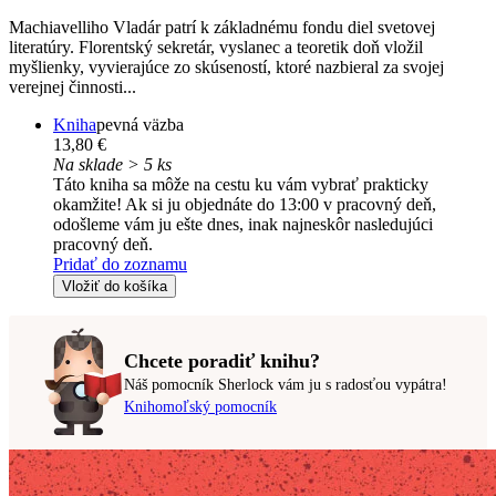
Machiavelliho Vladár patrí k základnému fondu diel svetovej
literatúry. Florentský sekretár, vyslanec a teoretik doň vložil
myšlienky, vyvierajúce zo skúseností, ktoré nazbieral za svojej
verejnej činnosti...
Kniha
pevná väzba
13,80 €
Na sklade > 5 ks
Táto kniha sa môže na cestu ku vám vybrať prakticky
okamžite! Ak si ju objednáte do 13:00 v pracovný deň,
odošleme vám ju ešte dnes, inak najneskôr nasledujúci
pracovný deň.
Pridať do zoznamu
Vložiť do košíka
Chcete poradiť knihu?
Náš pomocník Sherlock vám ju s radosťou vypátra!
Knihomoľský pomocník