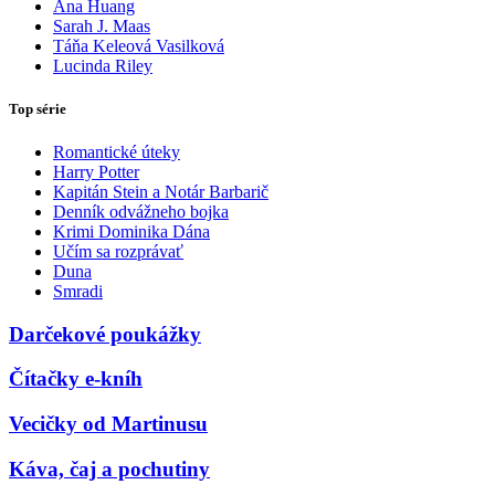
Ana Huang
Sarah J. Maas
Táňa Keleová Vasilková
Lucinda Riley
Top série
Romantické úteky
Harry Potter
Kapitán Stein a Notár Barbarič
Denník odvážneho bojka
Krimi Dominika Dána
Učím sa rozprávať
Duna
Smradi
Darčekové poukážky
Čítačky e-kníh
Vecičky od Martinusu
Káva, čaj a pochutiny