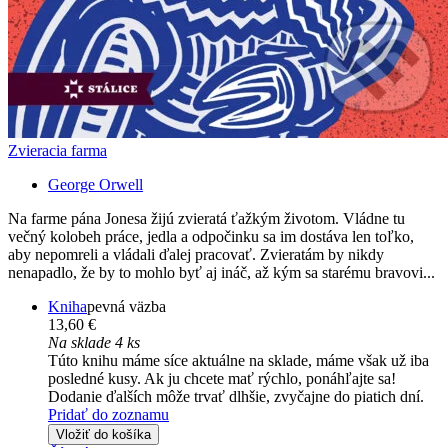
Zvieracia farma
George Orwell
Na farme pána Jonesa žijú zvieratá ťažkým životom. Vládne tu
večný kolobeh práce, jedla a odpočinku sa im dostáva len toľko,
aby nepomreli a vládali ďalej pracovať. Zvieratám by nikdy
nenapadlo, že by to mohlo byť aj ináč, až kým sa starému bravovi...
Kniha
pevná väzba
13,60 €
Na sklade 4 ks
Túto knihu máme síce aktuálne na sklade, máme však už iba
posledné kusy. Ak ju chcete mať rýchlo, ponáhľajte sa!
Dodanie ďalších môže trvať dlhšie, zvyčajne do piatich dní.
Pridať do zoznamu
Vložiť do košíka