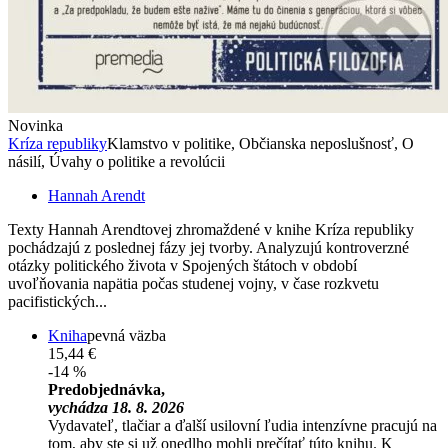
Novinka
Kríza republiky
Klamstvo v politike, Občianska neposlušnosť, O
násilí, Úvahy o politike a revolúcii
Hannah Arendt
Texty Hannah Arendtovej zhromaždené v knihe Kríza republiky
pochádzajú z poslednej fázy jej tvorby. Analyzujú kontroverzné
otázky politického života v Spojených štátoch v období
uvoľňovania napätia počas studenej vojny, v čase rozkvetu
pacifistických...
Kniha
pevná väzba
15,44 €
-14 %
Predobjednávka,
vychádza 18. 8. 2026
Vydavateľ, tlačiar a ďalší usilovní ľudia intenzívne pracujú na
tom, aby ste si už onedlho mohli prečítať túto knihu. K