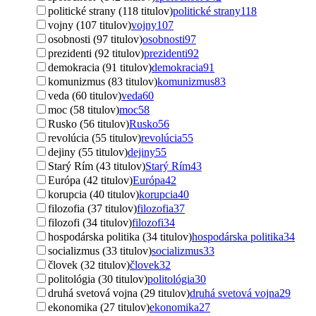
politické strany (118 titulov)
politické strany
118
vojny (107 titulov)
vojny
107
osobnosti (97 titulov)
osobnosti
97
prezidenti (92 titulov)
prezidenti
92
demokracia (91 titulov)
demokracia
91
komunizmus (83 titulov)
komunizmus
83
veda (60 titulov)
veda
60
moc (58 titulov)
moc
58
Rusko (56 titulov)
Rusko
56
revolúcia (55 titulov)
revolúcia
55
dejiny (55 titulov)
dejiny
55
Starý Rím (43 titulov)
Starý Rím
43
Európa (42 titulov)
Európa
42
korupcia (40 titulov)
korupcia
40
filozofia (37 titulov)
filozofia
37
filozofi (34 titulov)
filozofi
34
hospodárska politika (34 titulov)
hospodárska politika
34
socializmus (33 titulov)
socializmus
33
človek (32 titulov)
človek
32
politológia (30 titulov)
politológia
30
druhá svetová vojna (29 titulov)
druhá svetová vojna
29
ekonomika (27 titulov)
ekonomika
27