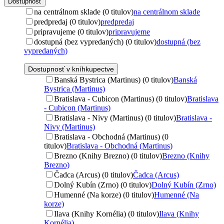
Dostupnosť
na centrálnom sklade (0 titulov)
na centrálnom sklade
predpredaj (0 titulov)
predpredaj
pripravujeme (0 titulov)
pripravujeme
dostupná (bez vypredaných) (0 titulov)
dostupná (bez
vypredaných)
Dostupnosť v kníhkupectve
Banská Bystrica (Martinus) (0 titulov)
Banská
Bystrica (Martinus)
Bratislava - Cubicon (Martinus) (0 titulov)
Bratislava
- Cubicon (Martinus)
Bratislava - Nivy (Martinus) (0 titulov)
Bratislava -
Nivy (Martinus)
Bratislava - Obchodná (Martinus) (0
titulov)
Bratislava - Obchodná (Martinus)
Brezno (Knihy Brezno) (0 titulov)
Brezno (Knihy
Brezno)
Čadca (Arcus) (0 titulov)
Čadca (Arcus)
Dolný Kubín (Zrno) (0 titulov)
Dolný Kubín (Zrno)
Humenné (Na korze) (0 titulov)
Humenné (Na
korze)
Ilava (Knihy Kornélia) (0 titulov)
Ilava (Knihy
Kornélia)