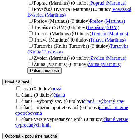
Poprad (Martinus) (0 titulov)
Poprad (Martinus)
Považská Bystrica (Martinus) (0 titulov)
Považská
Bystrica (Martinus)
Prešov (Martinus) (0 titulov)
Prešov (Martinus)
Trebišov (ŠUM) (0 titulov)
Trebišov (ŠUM)
Trenčín (Martinus) (0 titulov)
Trenčín (Martinus)
Trnava (Martinus) (0 titulov)
Trnava (Martinus)
Turzovka (Kniha Turzovka) (0 titulov)
Turzovka
(Kniha Turzovka)
Zvolen (Martinus) (0 titulov)
Zvolen (Martinus)
Žilina (Martinus) (0 titulov)
Žilina (Martinus)
Ďalšie možnosti
Nové / čítané
nová (0 titulov)
nová
čítaná (0 titulov)
čítaná
čítaná - výborný stav (0 titulov)
čítaná - výborný stav
čítaná - mierne opotrebovaná (0 titulov)
čítaná - mierne
opotrebovaná
čítané verzie vypredaných kníh (0 titulov)
čítané verzie
vypredaných kníh
Odborná x populárne náučná