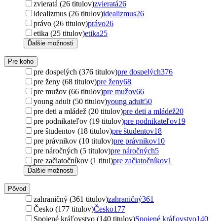
zvieratá (26 titulov)
zvieratá
26
idealizmus (26 titulov)
idealizmus
26
právo (26 titulov)
právo
26
etika (25 titulov)
etika
25
Ďalšie možnosti
Pre koho
pre dospelých (376 titulov)
pre dospelých
376
pre ženy (68 titulov)
pre ženy
68
pre mužov (66 titulov)
pre mužov
66
young adult (50 titulov)
young adult
50
pre deti a mládež (20 titulov)
pre deti a mládež
20
pre podnikateľov (19 titulov)
pre podnikateľov
19
pre študentov (18 titulov)
pre študentov
18
pre právnikov (10 titulov)
pre právnikov
10
pre náročných (5 titulov)
pre náročných
5
pre začiatočníkov (1 titul)
pre začiatočníkov
1
Ďalšie možnosti
Pôvod
zahraničný (361 titulov)
zahraničný
361
Česko (177 titulov)
Česko
177
Spojené kráľovstvo (140 titulov)
Spojené kráľovstvo
140