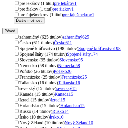
pre lekárov (1 titul)
pre lekárov
1
pre žiakov (1 titul)
pre žiakov
1
pre fajnšmekrov (1 titul)
pre fajnšmekrov
1
Ďalšie možnosti
Pôvod
zahraničný (625 titulov)
zahraničný
625
Česko (611 titulov)
Česko
611
Spojené kráľovstvo (198 titulov)
Spojené kráľovstvo
198
Spojené štáty (174 titulov)
Spojené štáty
174
Slovensko (95 titulov)
Slovensko
95
Nemecko (58 titulov)
Nemecko
58
Poľsko (26 titulov)
Poľsko
26
Francúzsko (25 titulov)
Francúzsko
25
Taliansko (16 titulov)
Taliansko
16
severský (15 titulov)
severský
15
Kanada (15 titulov)
Kanada
15
Izrael (15 titulov)
Izrael
15
Holandsko (15 titulov)
Holandsko
15
Rusko (14 titulov)
Rusko
14
Írsko (10 titulov)
Írsko
10
Nový Zéland (10 titulov)
Nový Zéland
10