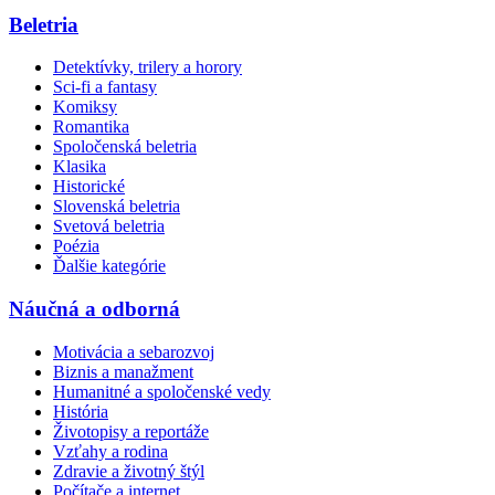
Beletria
Detektívky, trilery a horory
Sci-fi a fantasy
Komiksy
Romantika
Spoločenská beletria
Klasika
Historické
Slovenská beletria
Svetová beletria
Poézia
Ďalšie kategórie
Náučná a odborná
Motivácia a sebarozvoj
Biznis a manažment
Humanitné a spoločenské vedy
História
Životopisy a reportáže
Vzťahy a rodina
Zdravie a životný štýl
Počítače a internet