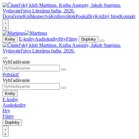
Doručenie
Kníhkupectvá
Knihovrátok
Poukážky
Knižný blog
Kontakt
E-knihy
Audioknihy
Hry
Filmy
Knihy
Doplnky
Vyhľadávanie
Prihlásiť
Vyhľadávanie
Knihy
E-knihy
Audioknihy
Hry
Filmy
Doplnky