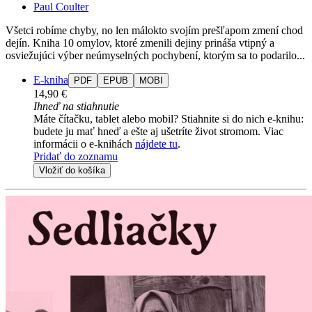
Paul Coulter
Všetci robíme chyby, no len málokto svojím prešľapom zmení chod
dejín. Kniha 10 omylov, ktoré zmenili dejiny prináša vtipný a
osviežujúci výber neúmyselných pochybení, ktorým sa to podarilo...
E-kniha
PDF
EPUB
MOBI
14,90 €
Ihneď na stiahnutie
Máte čítačku, tablet alebo mobil? Stiahnite si do nich e-knihu:
budete ju mať hneď a ešte aj ušetríte život stromom. Viac
informácii o e-knihách
nájdete tu
.
Pridať do zoznamu
Vložiť do košíka