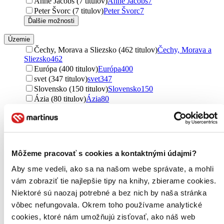
Anne Jacobs (7 titulov)
Anne Jacobs
7
Peter Švorc (7 titulov)
Peter Švorc
7
Ďalšie možnosti
Územie
Čechy, Morava a Sliezsko (462 titulov)
Čechy, Morava a
Sliezsko
462
Európa (400 titulov)
Európa
400
svet (347 titulov)
svet
347
Slovensko (150 titulov)
Slovensko
150
Ázia (80 titulov)
Ázia
80
Amerika (42 titulov)
Amerika
42
Československo (42 titulov)
Československo
42
Rím (30 titulov)
Rím
30
Grécko (14 titulov)
Grécko
14
Afrika (14 titulov)
Afrika
14
Môžeme pracovať s cookies a kontaktnými údajmi?
Orient (11 titulov)
Orient
11
Egypt (7 titulov)
Egypt
7
Aby sme vedeli, ako sa na našom webe správate, a mohli
Rusko (4 tituly)
Rusko
4
vám zobraziť tie najlepšie tipy na knihy, zbierame cookies.
Uruguay (1 titul)
Uruguay
1
Niektoré sú naozaj potrebné a bez nich by naša stránka
Ďalšie možnosti
vôbec nefungovala. Okrem toho používame analytické
cookies, ktoré nám umožňujú zisťovať, ako náš web
Vydavateľstvo