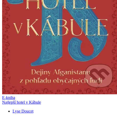
E-kniha
Najlepší hotel v Kábule
Lyse Doucet