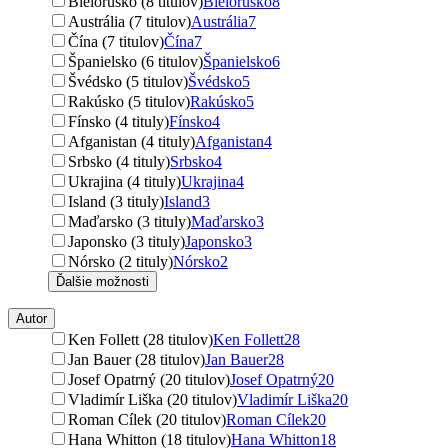
Bielorusko (8 titulov)
Bielorusko
8
Austrália (7 titulov)
Austrália
7
Čína (7 titulov)
Čína
7
Španielsko (6 titulov)
Španielsko
6
Švédsko (5 titulov)
Švédsko
5
Rakúsko (5 titulov)
Rakúsko
5
Fínsko (4 tituly)
Fínsko
4
Afganistan (4 tituly)
Afganistan
4
Srbsko (4 tituly)
Srbsko
4
Ukrajina (4 tituly)
Ukrajina
4
Island (3 tituly)
Island
3
Maďarsko (3 tituly)
Maďarsko
3
Japonsko (3 tituly)
Japonsko
3
Nórsko (2 tituly)
Nórsko
2
Ďalšie možnosti
Autor
Ken Follett (28 titulov)
Ken Follett
28
Jan Bauer (28 titulov)
Jan Bauer
28
Josef Opatrný (20 titulov)
Josef Opatrný
20
Vladimír Liška (20 titulov)
Vladimír Liška
20
Roman Cílek (20 titulov)
Roman Cílek
20
Hana Whitton (18 titulov)
Hana Whitton
18