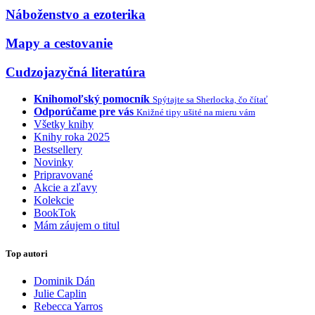
Náboženstvo a ezoterika
Mapy a cestovanie
Cudzojazyčná literatúra
Knihomoľský pomocník
Spýtajte sa Sherlocka, čo čítať
Odporúčame pre vás
Knižné tipy ušité na mieru vám
Všetky knihy
Knihy roka 2025
Bestsellery
Novinky
Pripravované
Akcie a zľavy
Kolekcie
BookTok
Mám záujem o titul
Top autori
Dominik Dán
Julie Caplin
Rebecca Yarros