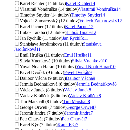
Karel Richter (14 titulov)
Karel Richter
14
Vlastimil Vondruška (14 titulov)
Vlastimil Vondruška
14
Timothy Snyder (14 titulov)
Timothy Snyder
14
Vojtech Zamarovský (12 titulov)
Vojtech Zamarovský
12
Karel Pacner (12 titulov)
Karel Pacner
12
Luboš Taraba (12 titulov)
Luboš Taraba
12
Jan Rychlík (11 titulov)
Jan Rychlík
11
Stanislava Jarolímková (11 titulov)
Stanislava
Jarolímková
11
Emil Hruška (11 titulov)
Emil Hruška
11
Silvia Vnenková (10 titulov)
Silvia Vnenková
10
Yuval Noah Harari (10 titulov)
Yuval Noah Harari
10
Pavel Dvořák (9 titulov)
Pavel Dvořák
9
Dalibor Vácha (9 titulov)
Dalibor Vácha
9
Jarmila Bednaříková (8 titulov)
Jarmila Bednaříková
8
Václav Junek (8 titulov)
Václav Junek
8
Václav Králíček (8 titulov)
Václav Králíček
8
Tim Marshall (8 titulov)
Tim Marshall
8
George Orwell (7 titulov)
George Orwell
7
Jaromír Jindra (7 titulov)
Jaromír Jindra
7
Petr Charvát (7 titulov)
Petr Charvát
7
Karel Kýr (7 titulov)
Karel Kýr
7