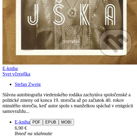
E-kniha
Svet včerajška
Stefan Zweig
Slávna autobiografia viedenského rodáka zachytáva spoločenské a
politické zmeny od konca 19. storočia až po začiatok 40. rokov
minulého storočia, keď autor spolu s manželkou spáchal v emigrácii
samovraždu...
E-kniha
PDF
EPUB
MOBI
6,90 €
Ihneď na stiahnutie