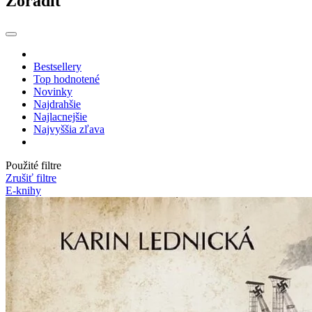
Zoradiť
Bestsellery
Top hodnotené
Novinky
Najdrahšie
Najlacnejšie
Najvyššia zľava
Použité filtre
Zrušiť filtre
E-knihy