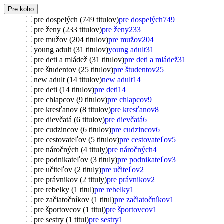
Pre koho
pre dospelých (749 titulov)
pre dospelých
749
pre ženy (233 titulov)
pre ženy
233
pre mužov (204 titulov)
pre mužov
204
young adult (31 titulov)
young adult
31
pre deti a mládež (31 titulov)
pre deti a mládež
31
pre študentov (25 titulov)
pre študentov
25
new adult (14 titulov)
new adult
14
pre deti (14 titulov)
pre deti
14
pre chlapcov (9 titulov)
pre chlapcov
9
pre kresťanov (8 titulov)
pre kresťanov
8
pre dievčatá (6 titulov)
pre dievčatá
6
pre cudzincov (6 titulov)
pre cudzincov
6
pre cestovateľov (5 titulov)
pre cestovateľov
5
pre náročných (4 tituly)
pre náročných
4
pre podnikateľov (3 tituly)
pre podnikateľov
3
pre učiteľov (2 tituly)
pre učiteľov
2
pre právnikov (2 tituly)
pre právnikov
2
pre rebelky (1 titul)
pre rebelky
1
pre začiatočníkov (1 titul)
pre začiatočníkov
1
pre športovcov (1 titul)
pre športovcov
1
pre sestry (1 titul)
pre sestry
1