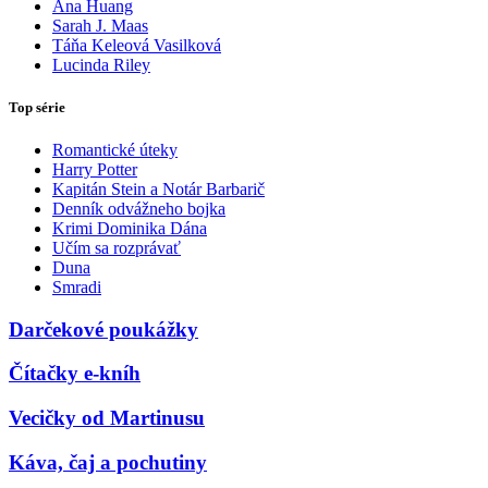
Ana Huang
Sarah J. Maas
Táňa Keleová Vasilková
Lucinda Riley
Top série
Romantické úteky
Harry Potter
Kapitán Stein a Notár Barbarič
Denník odvážneho bojka
Krimi Dominika Dána
Učím sa rozprávať
Duna
Smradi
Darčekové poukážky
Čítačky e-kníh
Vecičky od Martinusu
Káva, čaj a pochutiny