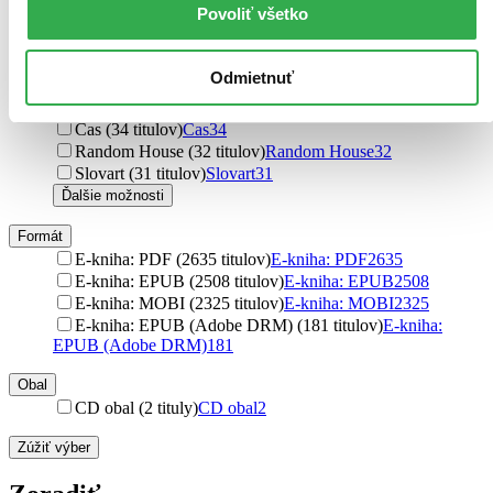
Povoliť všetko
N Press (44 titulov)
N Press
44
Alpress (44 titulov)
Alpress
44
Volvox Globator (42 titulov)
Volvox Globator
42
Odmietnuť
Moba (37 titulov)
Moba
37
Kniha Zlín (34 titulov)
Kniha Zlín
34
Čas (34 titulov)
Čas
34
Random House (32 titulov)
Random House
32
Slovart (31 titulov)
Slovart
31
Ďalšie možnosti
Formát
E-kniha: PDF (2635 titulov)
E-kniha: PDF
2635
E-kniha: EPUB (2508 titulov)
E-kniha: EPUB
2508
E-kniha: MOBI (2325 titulov)
E-kniha: MOBI
2325
E-kniha: EPUB (Adobe DRM) (181 titulov)
E-kniha:
EPUB (Adobe DRM)
181
Obal
CD obal (2 tituly)
CD obal
2
Zúžiť výber