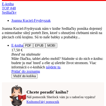
E-kniha
TOP #48
Sedliačky
Joanna Kuciel-Frydryszak
Joanna Kuciel-Frydryszak nám v knihe Sedliačky ponúka dojemný
a mimoriadne silný portrét žien, ktoré s ohnutými chrbtami niesli na
pleciach celú krajinu. Sú to naše babky a prababky...
E-kniha
PDF
EPUB
MOBI
17,50 €
Ihneď na stiahnutie
Máte čítačku, tablet alebo mobil? Stiahnite si do nich e-knihu:
budete ju mať hneď a ešte aj ušetríte život stromom. Viac
informácii o e-knihách
nájdete tu
.
Pridať do zoznamu
Vložiť do košíka
Chcete poradiť knihu?
Náš pomocník Sherlock vám ju s radosťou vypátra!
Knihomoľský pomocník