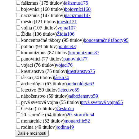
fašizmus (175 titulov)
fašizmus
175
bojovníci (160 titulov)
bojovníci
160
nacizmus (147 titulov)
nacizmus
147
mesto (121 titulov)
mesto
121
vojna (107 titulov)
vojna
107
Židia (106 titulov)
Židia
106
koncentračné tábory (95 titulov)
koncentračné tábory
95
politici (93 titulov)
politici
93
komunizmus (87 titulov)
komunizmus
87
panovníci (77 titulov)
panovníci
77
vojaci (76 titulov)
vojaci
76
kresťanstvo (75 titulov)
kresťanstvo
75
láska (74 titulov)
láska
74
archeológia (63 titulov)
archeológia
63
letectvo (59 titulov)
letectvo
59
náboženstvo (59 titulov)
náboženstvo
59
prvá svetová vojna (55 titulov)
prvá svetová vojna
55
Česko (55 titulov)
Česko
55
20. storočie (54 titulov)
20. storočie
54
monarchie (52 titulov)
monarchie
52
rodina (49 titulov)
rodina
49
Ďalšie možnosti