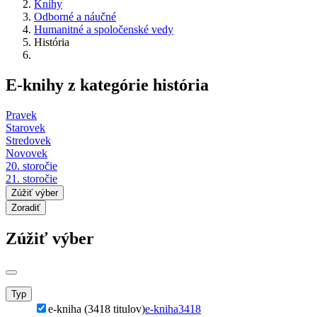
Knihy
Odborné a náučné
Humanitné a spoločenské vedy
História
E-knihy z kategórie história
Pravek
Starovek
Stredovek
Novovek
20. storočie
21. storočie
Zúžiť výber
Zoradiť
Zúžiť výber
Typ
e-kniha (3418 titulov)
e-kniha
3418