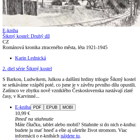
E-kniha
Šikmý kostel: Druhý díl
CZ
Románová kronika ztraceného města, léta 1921-1945
Karin Lednická
2. diel série
Šikmý kostel
S Barkou, Ludwikem, Julkou a dalšími hrdiny trilogie Šikmý kostel
se setkáváme vzápětí poté, co jsme je v závěru prvního dílu opustili.
Zatímco ve zbytku nově vzniklého Československa nastávají zlaté
časy, v Karvinné...
E-kniha
PDF
EPUB
MOBI
10,99 €
Ihneď na stiahnutie
Máte čítačku, tablet alebo mobil? Stiahnite si do nich e-knihu:
budete ju mať hneď a ešte aj ušetríte život stromom. Viac
informácii o e-knihách
nájdete tu
.