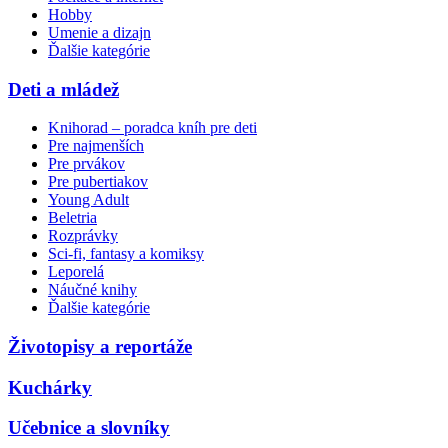
Hobby
Umenie a dizajn
Ďalšie kategórie
Deti a mládež
Knihorad – poradca kníh pre deti
Pre najmenších
Pre prvákov
Pre pubertiakov
Young Adult
Beletria
Rozprávky
Sci-fi, fantasy a komiksy
Leporelá
Náučné knihy
Ďalšie kategórie
Životopisy a reportáže
Kuchárky
Učebnice a slovníky