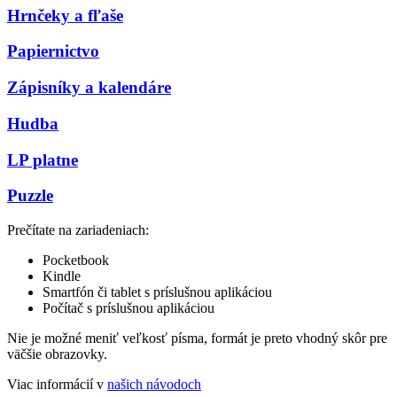
Hrnčeky a fľaše
Papiernictvo
Zápisníky a kalendáre
Hudba
LP platne
Puzzle
Prečítate na zariadeniach:
Pocketbook
Kindle
Smartfón či tablet s príslušnou aplikáciou
Počítač s príslušnou aplikáciou
Nie je možné meniť veľkosť písma, formát je preto vhodný skôr pre
väčšie obrazovky.
Viac informácií v
našich návodoch