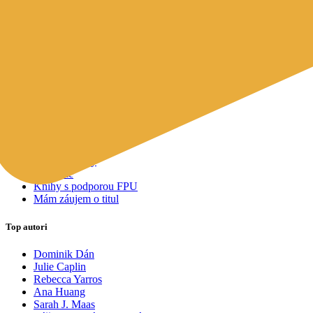
Mapy a cestovanie
Cudzojazyčná literatúra
Knihomoľský pomocník
Spýtajte sa Sherlocka, čo čítať
Odporúčame pre vás
Knižné tipy ušité na mieru vám
Všetky knihy
Knihy roka 2025
Bestsellery
Novinky
Pripravované
Akcie a zľavy
Kolekcie
Knihy s podporou FPU
Mám záujem o titul
Top autori
Dominik Dán
Julie Caplin
Rebecca Yarros
Ana Huang
Sarah J. Maas