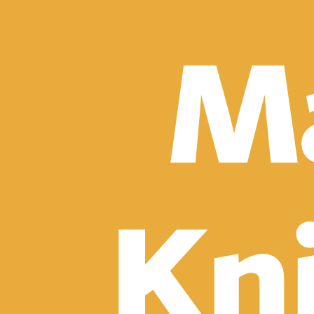
Detektívky, trilery a horory
Sci-fi a fantasy
Komiksy
Romantika
Spoločenská beletria
Klasika
Historické
Slovenská beletria
Svetová beletria
Poézia
Ďalšie kategórie
Náučná a odborná
Motivácia a sebarozvoj
Biznis a manažment
Humanitné a spoločenské vedy
História
Životopisy a reportáže
Vzťahy a rodina
Zdravie a životný štýl
Počítače a internet
Hobby
Umenie a dizajn