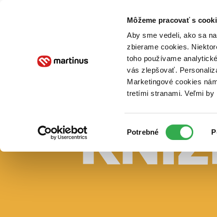
Doručenie
Kníhkupectvá
Knihovrátok
Poukážky
Knižný blog
Kontakt
Môžeme pracovať s cooki
Aby sme vedeli, ako sa na 
zbierame cookies. Niektor
E-knihy
Audioknihy
Hry
Filmy
Knihy
Doplnky
toho používame analytické
vás zlepšovať. Personaliz
Vyhľadávanie
Marketingové cookies nám 
tretími stranami. Veľmi b
Prihlásiť
Vyhľadávanie
Výber
Knihy
Potrebné
P
súhlasu
E-knihy
Audioknihy
Hry
Filmy
Doplnky
Beletria