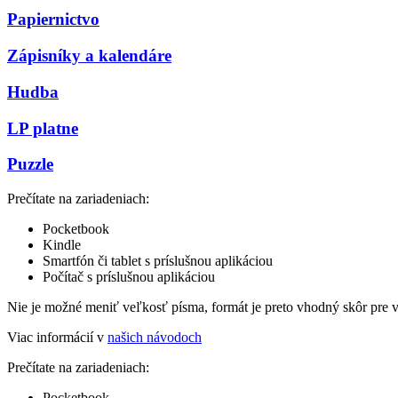
Papiernictvo
Zápisníky a kalendáre
Hudba
LP platne
Puzzle
Prečítate na zariadeniach:
Pocketbook
Kindle
Smartfón či tablet s príslušnou aplikáciou
Počítač s príslušnou aplikáciou
Nie je možné meniť veľkosť písma, formát je preto vhodný skôr pre 
Viac informácií v
našich návodoch
Prečítate na zariadeniach:
Pocketbook