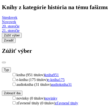
Knihy z kategórie história na tému fašizm
Stredovek
Novovek
20. storočie
21. storočie
Zúžiť výber
Zoradiť
Zúžiť výber
Typ
kniha (951 titulov)
kniha
951
e-kniha (175 titulov)
e-kniha
175
audiokniha (31 titulov)
audiokniha
31
Zobraziť iba
novinky (0 titulov)
novinky
zľavnené tituly (0 titulov)
zľavnené tituly