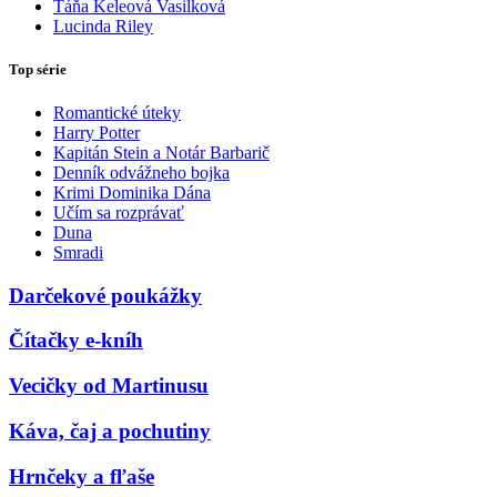
Táňa Keleová Vasilková
Lucinda Riley
Top série
Romantické úteky
Harry Potter
Kapitán Stein a Notár Barbarič
Denník odvážneho bojka
Krimi Dominika Dána
Učím sa rozprávať
Duna
Smradi
Darčekové poukážky
Čítačky e-kníh
Vecičky od Martinusu
Káva, čaj a pochutiny
Hrnčeky a fľaše