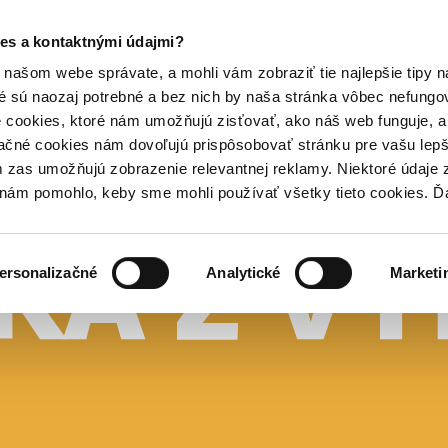
es a kontaktnými údajmi?
našom webe správate, a mohli vám zobraziť tie najlepšie tipy n
é sú naozaj potrebné a bez nich by naša stránka vôbec nefung
 cookies, ktoré nám umožňujú zisťovať, ako náš web funguje, a 
ačné cookies nám dovoľujú prispôsobovať stránku pre vašu lepši
zas umožňujú zobrazenie relevantnej reklamy. Niektoré údaje z
y nám pomohlo, keby sme mohli používať všetky tieto cookies. 
ersonalizačné
Analytické
Marketi