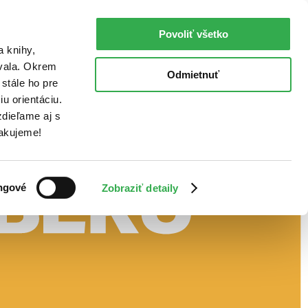
Povoliť všetko
a knihy,
ovala. Okrem
Odmietnuť
stále ho pre
u orientáciu.
dieľame aj s
Ďakujeme!
ngové
Zobraziť detaily