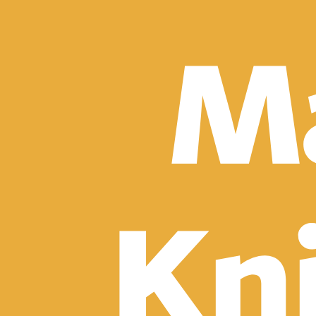
Detektívky, trilery a horory
Sci-fi a fantasy
Komiksy
Romantika
Spoločenská beletria
Klasika
Historické
Slovenská beletria
Svetová beletria
Poézia
Ďalšie kategórie
Náučná a odborná
Motivácia a sebarozvoj
Biznis a manažment
Humanitné a spoločenské vedy
História
Životopisy a reportáže
Vzťahy a rodina
Zdravie a životný štýl
Počítače a internet
Hobby
Umenie a dizajn