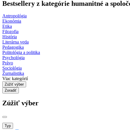
Bestsellery z kategórie humanitné a spolo
Antropológia
Ekonómia
Etika
Filozofia
História
Literárna veda
Pedagogika
Politológia a politika
Psychológia
Právo
Sociológia
Žurnalistika
Viac kategórií
Zúžiť výber
Zoradiť
Zúžiť výber
Typ