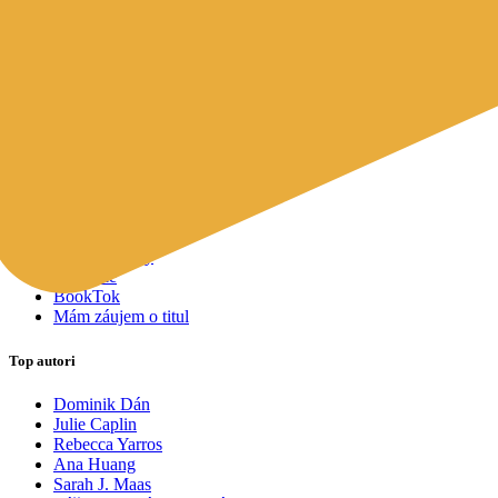
Mapy a cestovanie
Cudzojazyčná literatúra
Knihomoľský pomocník
Spýtajte sa Sherlocka, čo čítať
Odporúčame pre vás
Knižné tipy ušité na mieru vám
Všetky knihy
Knihy roka 2025
Bestsellery
Novinky
Pripravované
Akcie a zľavy
Kolekcie
BookTok
Mám záujem o titul
Top autori
Dominik Dán
Julie Caplin
Rebecca Yarros
Ana Huang
Sarah J. Maas