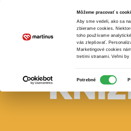
Doručenie
Kníhkupectvá
Knihovrátok
Poukážky
Knižný blog
Kontakt
Môžeme pracovať s cooki
Aby sme vedeli, ako sa na 
zbierame cookies. Niektor
E-knihy
Audioknihy
Hry
Filmy
Knihy
Doplnky
toho používame analytické
vás zlepšovať. Personaliz
Vyhľadávanie
Marketingové cookies nám 
tretími stranami. Veľmi b
Prihlásiť
Vyhľadávanie
Výber
Knihy
Potrebné
P
súhlasu
E-knihy
Audioknihy
Hry
Filmy
Doplnky
Beletria