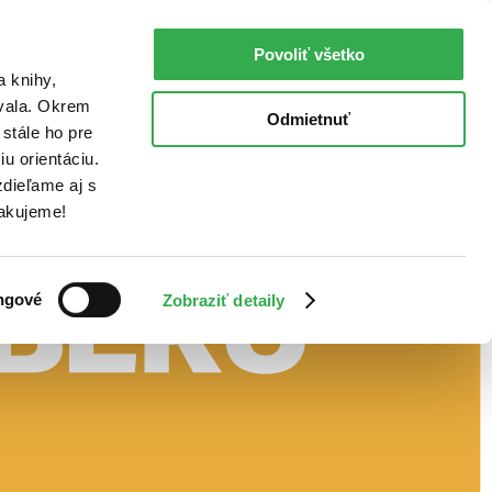
Povoliť všetko
a knihy,
ovala. Okrem
Odmietnuť
stále ho pre
u orientáciu.
dieľame aj s
Ďakujeme!
ngové
Zobraziť detaily