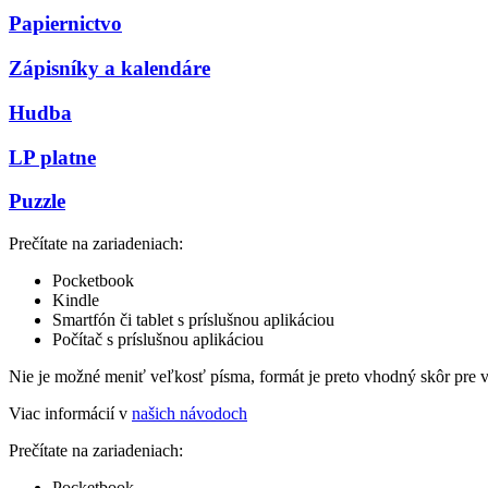
Papiernictvo
Zápisníky a kalendáre
Hudba
LP platne
Puzzle
Prečítate na zariadeniach:
Pocketbook
Kindle
Smartfón či tablet s príslušnou aplikáciou
Počítač s príslušnou aplikáciou
Nie je možné meniť veľkosť písma, formát je preto vhodný skôr pre 
Viac informácií v
našich návodoch
Prečítate na zariadeniach:
Pocketbook