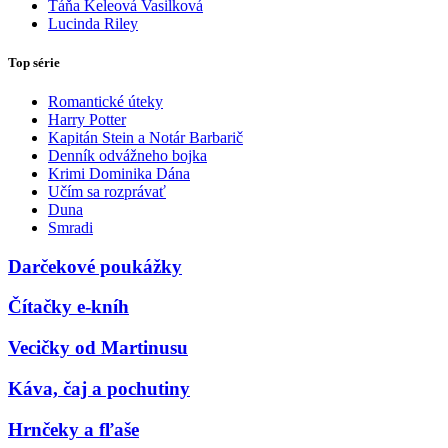
Táňa Keleová Vasilková
Lucinda Riley
Top série
Romantické úteky
Harry Potter
Kapitán Stein a Notár Barbarič
Denník odvážneho bojka
Krimi Dominika Dána
Učím sa rozprávať
Duna
Smradi
Darčekové poukážky
Čítačky e-kníh
Vecičky od Martinusu
Káva, čaj a pochutiny
Hrnčeky a fľaše