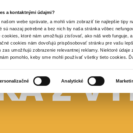
es a kontaktnými údajmi?
našom webe správate, a mohli vám zobraziť tie najlepšie tipy n
é sú naozaj potrebné a bez nich by naša stránka vôbec nefung
 cookies, ktoré nám umožňujú zisťovať, ako náš web funguje, a 
ačné cookies nám dovoľujú prispôsobovať stránku pre vašu lepši
zas umožňujú zobrazenie relevantnej reklamy. Niektoré údaje z
y nám pomohlo, keby sme mohli používať všetky tieto cookies. 
ersonalizačné
Analytické
Marketi