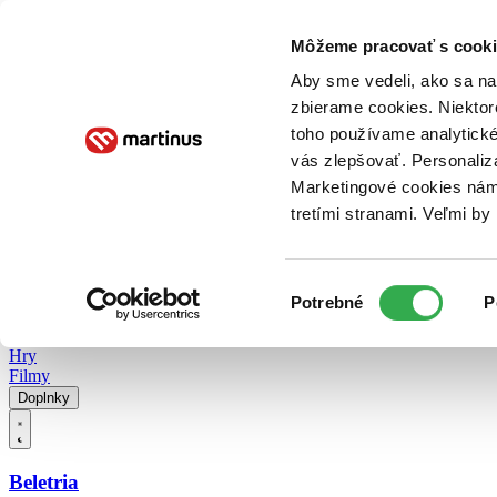
Doručenie
Kníhkupectvá
Knihovrátok
Poukážky
Knižný blog
Kontakt
Môžeme pracovať s cooki
Aby sme vedeli, ako sa na 
zbierame cookies. Niektor
E-knihy
Audioknihy
Hry
Filmy
Knihy
Doplnky
toho používame analytické
vás zlepšovať. Personaliz
Vyhľadávanie
Marketingové cookies nám 
tretími stranami. Veľmi b
Prihlásiť
Vyhľadávanie
Výber
Knihy
Potrebné
P
súhlasu
E-knihy
Audioknihy
Hry
Filmy
Doplnky
Beletria