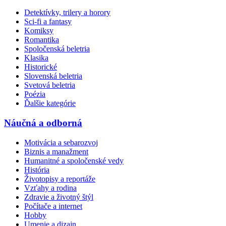
Detektívky, trilery a horory
Sci-fi a fantasy
Komiksy
Romantika
Spoločenská beletria
Klasika
Historické
Slovenská beletria
Svetová beletria
Poézia
Ďalšie kategórie
Náučná a odborná
Motivácia a sebarozvoj
Biznis a manažment
Humanitné a spoločenské vedy
História
Životopisy a reportáže
Vzťahy a rodina
Zdravie a životný štýl
Počítače a internet
Hobby
Umenie a dizajn