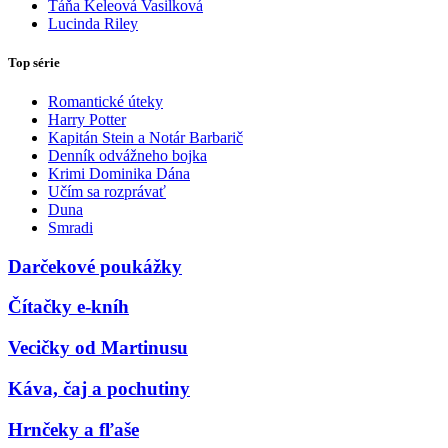
Táňa Keleová Vasilková
Lucinda Riley
Top série
Romantické úteky
Harry Potter
Kapitán Stein a Notár Barbarič
Denník odvážneho bojka
Krimi Dominika Dána
Učím sa rozprávať
Duna
Smradi
Darčekové poukážky
Čítačky e-kníh
Vecičky od Martinusu
Káva, čaj a pochutiny
Hrnčeky a fľaše