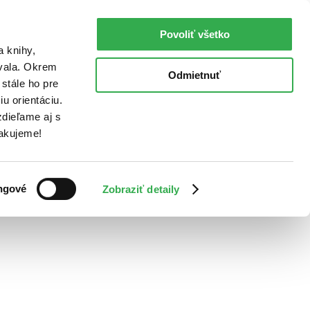
Povoliť všetko
a knihy,
ovala. Okrem
Odmietnuť
stále ho pre
u orientáciu.
dieľame aj s
Ďakujeme!
ngové
Zobraziť detaily