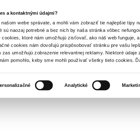
es a kontaktnými údajmi?
našom webe správate, a mohli vám zobraziť tie najlepšie tipy n
é sú naozaj potrebné a bez nich by naša stránka vôbec nefung
 cookies, ktoré nám umožňujú zisťovať, ako náš web funguje, a 
ačné cookies nám dovoľujú prispôsobovať stránku pre vašu lepši
zas umožňujú zobrazenie relevantnej reklamy. Niektoré údaje z
y nám pomohlo, keby sme mohli používať všetky tieto cookies. 
ersonalizačné
Analytické
Marketi