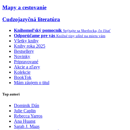
Mapy a cestovanie
Cudzojazyčná literatúra
Knihomoľský pomocník
Spýtajte sa Sherlocka, čo čítať
Odporúčame pre vás
Knižné tipy ušité na mieru vám
Všetky knihy
Knihy roka 2025
Bestsellery
Novinky
Pripravované
Akcie a zľavy
Kolekcie
BookTok
Mám záujem o titul
Top autori
Dominik Dán
Julie Caplin
Rebecca Yarros
Ana Huang
Sarah J. Maas