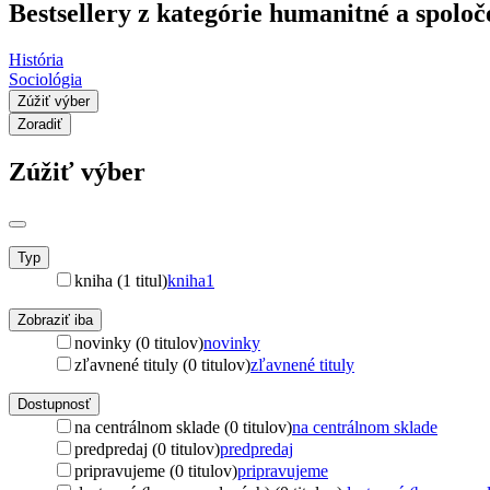
Bestsellery z kategórie humanitné a spolo
História
Sociológia
Zúžiť výber
Zoradiť
Zúžiť výber
Typ
kniha (1 titul)
kniha
1
Zobraziť iba
novinky (0 titulov)
novinky
zľavnené tituly (0 titulov)
zľavnené tituly
Dostupnosť
na centrálnom sklade (0 titulov)
na centrálnom sklade
predpredaj (0 titulov)
predpredaj
pripravujeme (0 titulov)
pripravujeme