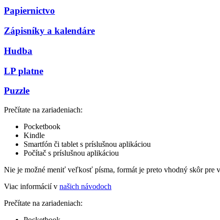
Papiernictvo
Zápisníky a kalendáre
Hudba
LP platne
Puzzle
Prečítate na zariadeniach:
Pocketbook
Kindle
Smartfón či tablet s príslušnou aplikáciou
Počítač s príslušnou aplikáciou
Nie je možné meniť veľkosť písma, formát je preto vhodný skôr pre 
Viac informácií v
našich návodoch
Prečítate na zariadeniach:
Pocketbook