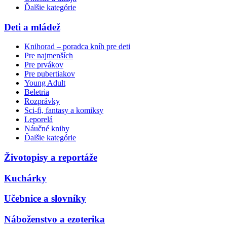
Ďalšie kategórie
Deti a mládež
Knihorad – poradca kníh pre deti
Pre najmenších
Pre prvákov
Pre pubertiakov
Young Adult
Beletria
Rozprávky
Sci-fi, fantasy a komiksy
Leporelá
Náučné knihy
Ďalšie kategórie
Životopisy a reportáže
Kuchárky
Učebnice a slovníky
Náboženstvo a ezoterika