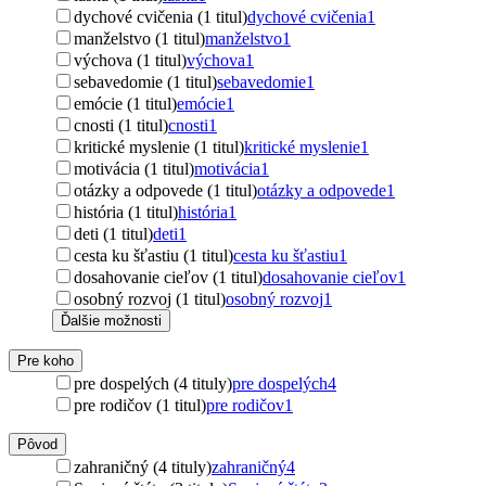
dychové cvičenia (1 titul)
dychové cvičenia
1
manželstvo (1 titul)
manželstvo
1
výchova (1 titul)
výchova
1
sebavedomie (1 titul)
sebavedomie
1
emócie (1 titul)
emócie
1
cnosti (1 titul)
cnosti
1
kritické myslenie (1 titul)
kritické myslenie
1
motivácia (1 titul)
motivácia
1
otázky a odpovede (1 titul)
otázky a odpovede
1
história (1 titul)
história
1
deti (1 titul)
deti
1
cesta ku šťastiu (1 titul)
cesta ku šťastiu
1
dosahovanie cieľov (1 titul)
dosahovanie cieľov
1
osobný rozvoj (1 titul)
osobný rozvoj
1
Ďalšie možnosti
Pre koho
pre dospelých (4 tituly)
pre dospelých
4
pre rodičov (1 titul)
pre rodičov
1
Pôvod
zahraničný (4 tituly)
zahraničný
4