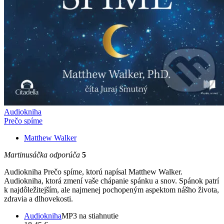
Audiokniha
Prečo spíme
Matthew Walker
Martinusáčka odporúča
5
Audiokniha Prečo spíme, ktorú napísal Matthew Walker.
Audiokniha, ktorá zmení vaše chápanie spánku a snov. Spánok patrí
k najdôležitejším, ale najmenej pochopeným aspektom nášho života,
zdravia a dlhovekosti.
Audiokniha
MP3 na stiahnutie