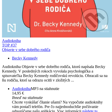
Audiokniha
TOP #37
Objavte v sebe dobrého rodiča
Becky Kennedy
Audiokniha Objavte v sebe dobrého rodiča, ktorú napísala Becky
Kennedy. V posledných rokoch vyvolala psychologička a
spisovateľka Becky Kennedy rodičovskú revolúciu. Obracali sa na
ňu rodičia, ktorí sa odrazu ocitli v zložitých ...
Audiokniha
MP3 na stiahnutie
14,95 €
Ihneď na stiahnutie
Chcete vyskúšať čítanie ušami? Na vypočutie audioknihy
vám postačí telefón. Pre čo najjednoduchšie počúvanie
odporúčame našu aplikáciu. Viac informácii
nájdete tu
.