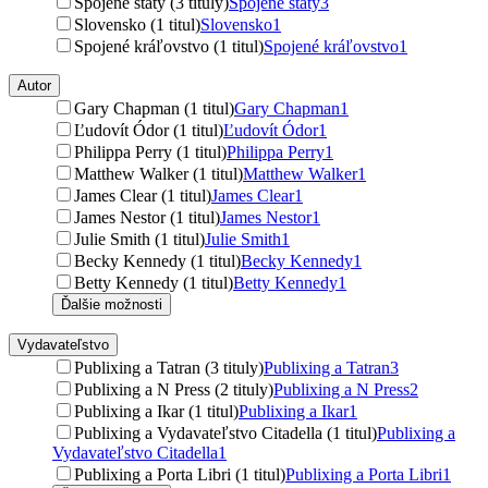
Spojené štáty (3 tituly)
Spojené štáty
3
Slovensko (1 titul)
Slovensko
1
Spojené kráľovstvo (1 titul)
Spojené kráľovstvo
1
Autor
Gary Chapman (1 titul)
Gary Chapman
1
Ľudovít Ódor (1 titul)
Ľudovít Ódor
1
Philippa Perry (1 titul)
Philippa Perry
1
Matthew Walker (1 titul)
Matthew Walker
1
James Clear (1 titul)
James Clear
1
James Nestor (1 titul)
James Nestor
1
Julie Smith (1 titul)
Julie Smith
1
Becky Kennedy (1 titul)
Becky Kennedy
1
Betty Kennedy (1 titul)
Betty Kennedy
1
Ďalšie možnosti
Vydavateľstvo
Publixing a Tatran (3 tituly)
Publixing a Tatran
3
Publixing a N Press (2 tituly)
Publixing a N Press
2
Publixing a Ikar (1 titul)
Publixing a Ikar
1
Publixing a Vydavateľstvo Citadella (1 titul)
Publixing a
Vydavateľstvo Citadella
1
Publixing a Porta Libri (1 titul)
Publixing a Porta Libri
1