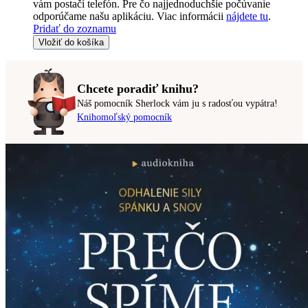
vám postačí telefón. Pre čo najjednoduchšie počúvanie
odporúčame našu aplikáciu. Viac informácii
nájdete tu
.
Pridať do zoznamu
Vložiť do košíka
Chcete poradiť knihu?
Náš pomocník Sherlock vám ju s radosťou vypátra!
Knihomoľský pomocník