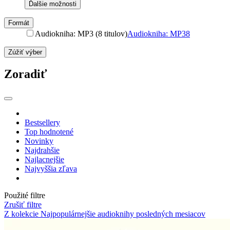
Ďalšie možnosti
Formát
Audiokniha: MP3 (8 titulov)
Audiokniha: MP3
8
Zúžiť výber
Zoradiť
Bestsellery
Top hodnotené
Novinky
Najdrahšie
Najlacnejšie
Najvyššia zľava
Použité filtre
Zrušiť filtre
Z kolekcie Najpopulárnejšie audioknihy posledných mesiacov