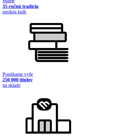
Máme
35-ročnú tradíciu
predaja kníh
Ponúkame vyše
250 000 titulov
na sklade