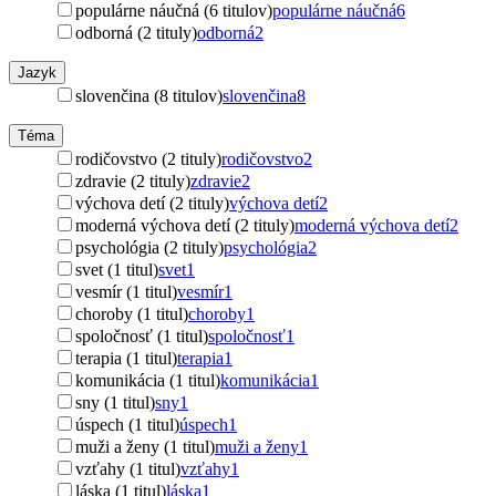
populárne náučná (6 titulov)
populárne náučná
6
odborná (2 tituly)
odborná
2
Jazyk
slovenčina (8 titulov)
slovenčina
8
Téma
rodičovstvo (2 tituly)
rodičovstvo
2
zdravie (2 tituly)
zdravie
2
výchova detí (2 tituly)
výchova detí
2
moderná výchova detí (2 tituly)
moderná výchova detí
2
psychológia (2 tituly)
psychológia
2
svet (1 titul)
svet
1
vesmír (1 titul)
vesmír
1
choroby (1 titul)
choroby
1
spoločnosť (1 titul)
spoločnosť
1
terapia (1 titul)
terapia
1
komunikácia (1 titul)
komunikácia
1
sny (1 titul)
sny
1
úspech (1 titul)
úspech
1
muži a ženy (1 titul)
muži a ženy
1
vzťahy (1 titul)
vzťahy
1
láska (1 titul)
láska
1