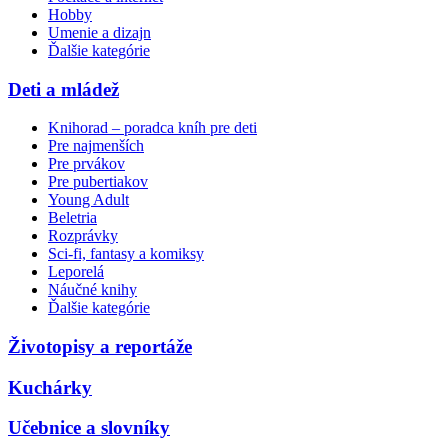
Hobby
Umenie a dizajn
Ďalšie kategórie
Deti a mládež
Knihorad – poradca kníh pre deti
Pre najmenších
Pre prvákov
Pre pubertiakov
Young Adult
Beletria
Rozprávky
Sci-fi, fantasy a komiksy
Leporelá
Náučné knihy
Ďalšie kategórie
Životopisy a reportáže
Kuchárky
Učebnice a slovníky