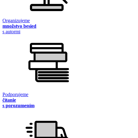
Organizujeme
množstvo besied
s autormi
Podporujeme
čítanie
s porozumením