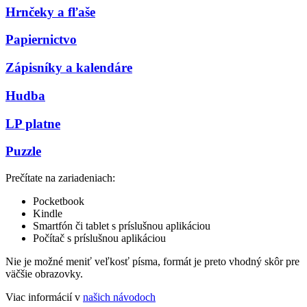
Hrnčeky a fľaše
Papiernictvo
Zápisníky a kalendáre
Hudba
LP platne
Puzzle
Prečítate na zariadeniach:
Pocketbook
Kindle
Smartfón či tablet s príslušnou aplikáciou
Počítač s príslušnou aplikáciou
Nie je možné meniť veľkosť písma, formát je preto vhodný skôr pre
väčšie obrazovky.
Viac informácií v
našich návodoch