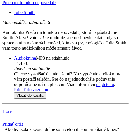
Prečo mi to nikto nepovedal?
Julie Smith
Martinusáčka odporúča
5
Audiokniha Prečo mi to nikto nepovedal?, ktorú napísala Julie
Smith. Ak zažívate ťažké obdobie, alebo si neviete dať rady so
spracovaním niektorých emócií, klinická psychologička Julie Smith
vám touto audioknihou môže zmeniť život.
Audiokniha
MP3 na stiahnutie
14,45 €
Ihneď na stiahnutie
Chcete vyskúšať čítanie ušami? Na vypočutie audioknihy
vám postačí telefón. Pre čo najjednoduchšie počúvanie
odporúčame našu aplikáciu. Viac informácii
nájdete tu
.
Pridať do zoznamu
Vložiť do košíka
Hore
Pridať citát
Ako hviezda k svojej dráhe som celou dušou pripútaný k nej.