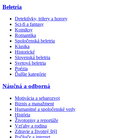
Beletria
Detektívky, trilery a horory
Sci-fi a fantasy
Komiksy
Romantika
Spoločenská beletria
Klasika
Historické
Slovenská beletria
Svetová beletria
Poézia
Ďalšie kategórie
Náučná a odborná
Motivácia a sebarozvoj
Biznis a manažment
Humanitné a spoločenské vedy
História
Životopisy a reportáže
Vzťahy a rodina
Zdravie a životný štýl
Počítače a internet