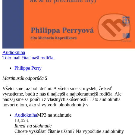
Audiokniha
Toto mali čítať naši rodičia
Philippa Perry
Martinusák odporúča
5
Všetci sme raz boli deťmi. A všetci sme si mysleli, že keď
vyrastieme, budú z nás tí najlepší a najtolerantnejší rodičia. Ale
naozaj sme sa poučili z vlastných skúseností? Táto audiokniha
hovorí o tom, ako si vytvoriť plnohodnotný v
Audiokniha
MP3 na stiahnutie
13,45 €
Ihneď na stiahnutie
Chcete vyskúšať čítanie ušami? Na vypočutie audioknihy