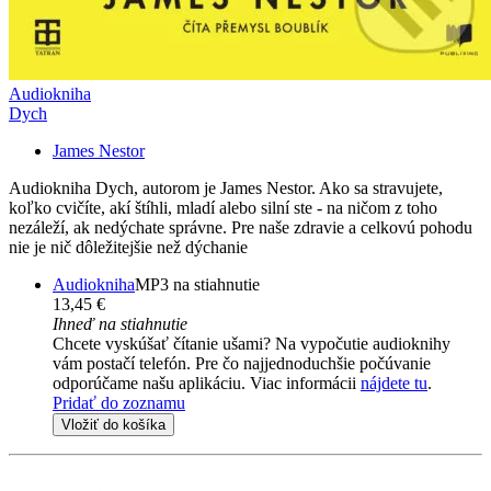
Audiokniha
Dych
James Nestor
Audiokniha Dych, autorom je James Nestor. Ako sa stravujete,
koľko cvičíte, akí štíhli, mladí alebo silní ste - na ničom z toho
nezáleží, ak nedýchate správne. Pre naše zdravie a celkovú pohodu
nie je nič dôležitejšie než dýchanie
Audiokniha
MP3 na stiahnutie
13,45 €
Ihneď na stiahnutie
Chcete vyskúšať čítanie ušami? Na vypočutie audioknihy
vám postačí telefón. Pre čo najjednoduchšie počúvanie
odporúčame našu aplikáciu. Viac informácii
nájdete tu
.
Pridať do zoznamu
Vložiť do košíka