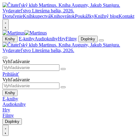
Doručenie
Kníhkupectvá
Knihovrátok
Poukážky
Knižný blog
Kontakt
E-knihy
Audioknihy
Hry
Filmy
Knihy
Doplnky
Vyhľadávanie
Prihlásiť
Vyhľadávanie
Knihy
E-knihy
Audioknihy
Hry
Filmy
Doplnky