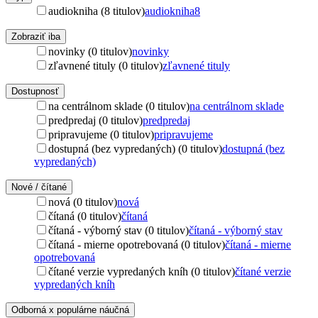
audiokniha (8 titulov)
audiokniha
8
Zobraziť iba
novinky (0 titulov)
novinky
zľavnené tituly (0 titulov)
zľavnené tituly
Dostupnosť
na centrálnom sklade (0 titulov)
na centrálnom sklade
predpredaj (0 titulov)
predpredaj
pripravujeme (0 titulov)
pripravujeme
dostupná (bez vypredaných) (0 titulov)
dostupná (bez
vypredaných)
Nové / čítané
nová (0 titulov)
nová
čítaná (0 titulov)
čítaná
čítaná - výborný stav (0 titulov)
čítaná - výborný stav
čítaná - mierne opotrebovaná (0 titulov)
čítaná - mierne
opotrebovaná
čítané verzie vypredaných kníh (0 titulov)
čítané verzie
vypredaných kníh
Odborná x populárne náučná