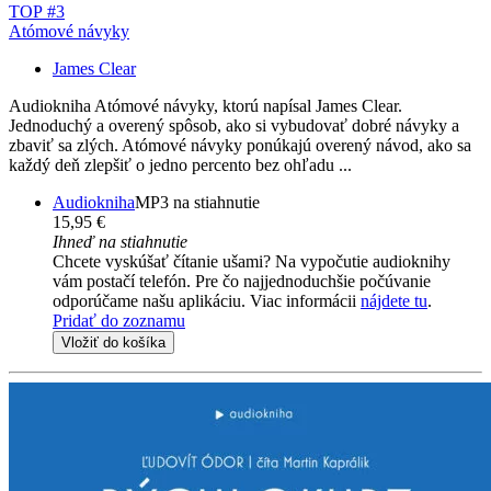
TOP #3
Atómové návyky
James Clear
Audiokniha Atómové návyky, ktorú napísal James Clear.
Jednoduchý a overený spôsob, ako si vybudovať dobré návyky a
zbaviť sa zlých. Atómové návyky ponúkajú overený návod, ako sa
každý deň zlepšiť o jedno percento bez ohľadu ...
Audiokniha
MP3 na stiahnutie
15,95 €
Ihneď na stiahnutie
Chcete vyskúšať čítanie ušami? Na vypočutie audioknihy
vám postačí telefón. Pre čo najjednoduchšie počúvanie
odporúčame našu aplikáciu. Viac informácii
nájdete tu
.
Pridať do zoznamu
Vložiť do košíka