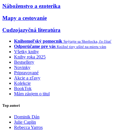
Náboženstvo a ezoterika
Mapy a cestovanie
Cudzojazyčná literatúra
Knihomoľský pomocník
Spýtajte sa Sherlocka, čo čítať
Odporúčame pre vás
Knižné tipy ušité na mieru vám
Všetky knihy
Knihy roka 2025
Bestsellery
Novinky
Pripravované
Akcie a zľavy
Kolekcie
BookTok
Mám záujem o titul
Top autori
Dominik Dán
Julie Caplin
Rebecca Yarros