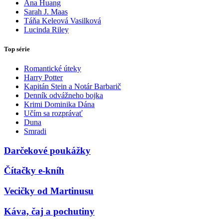
Ana Huang
Sarah J. Maas
Táňa Keleová Vasilková
Lucinda Riley
Top série
Romantické úteky
Harry Potter
Kapitán Stein a Notár Barbarič
Denník odvážneho bojka
Krimi Dominika Dána
Učím sa rozprávať
Duna
Smradi
Darčekové poukážky
Čítačky e-kníh
Vecičky od Martinusu
Káva, čaj a pochutiny