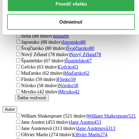
Povoliť všetko
Holandsko (129 titulov)
Holandsko
129
Rakúsko (127 titulov)
Rakúsko
127
Čína (109 titulov)
Čína
109
Odmietnuť
Ukrajina (104 titulov)
Ukrajina
104
Švédsko (92 titulov)
Švédsko
92
India (88 titulov)
India
88
Japonsko (88 titulov)
Japonsko
88
Švajčiarsko (80 titulov)
Švajčiarsko
80
Nový Zéland (78 titulov)
Nový Zéland
78
Španielsko (67 titulov)
Španielsko
67
Grécko (63 titulov)
Grécko
63
Maďarsko (62 titulov)
Maďarsko
62
Fínsko (59 titulov)
Fínsko
59
Nórsko (58 titulov)
Nórsko
58
Mexiko (42 titulov)
Mexiko
42
Ďalšie možnosti
Autor
William Shakespeare (521 titulov)
William Shakespeare
521
Jane Austen (453 titulov)
Jane Austen
453
Jane Austenová (313 titulov)
Jane Austenová
313
Olivier Marin (274 titulov)
Olivier Marin
274