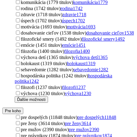
komunikácia (1779 titulov)
komunikácia
1779
rodina (1742 titulov)
rodina
1742
zdravie (1718 titulov)
zdravie
1718
úspech (1702 titulov)
úspech
1702
motivácia (1693 titulov)
motivácia
1693
dosahovanie cieľov (1538 titulov)
dosahovanie cieľov
1538
filozofické smery (1492 titulov)
filozofické smery
1492
emócie (1451 titulov)
emócie
1451
filozofia (1400 titulov)
filozofia
1400
výchova detí (1365 titulov)
výchova detí
1365
holokaust (1319 titulov)
holokaust
1319
sebavedomie (1282 titulov)
sebavedomie
1282
hospodárska politika (1242 titulov)
hospodárska
politika
1242
filozofi (1237 titulov)
filozofi
1237
výchova (1230 titulov)
výchova
1230
Ďalšie možnosti
Pre koho
pre dospelých (11848 titulov)
pre dospelých
11848
pre ženy (3614 titulov)
pre ženy
3614
pre mužov (2390 titulov)
pre mužov
2390
pre právnikov (1874 titulov)
pre právnikov
1874