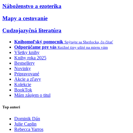
Náboženstvo a ezoterika
Mapy a cestovanie
Cudzojazyčná literatúra
Knihomoľský pomocník
Spýtajte sa Sherlocka, čo čítať
Odporúčame pre vás
Knižné tipy ušité na mieru vám
Všetky knihy
Knihy roka 2025
Bestsellery
Novinky
Pripravované
Akcie a zľavy
Kolekcie
BookTok
Mám záujem o titul
Top autori
Dominik Dán
Julie Caplin
Rebecca Yarros