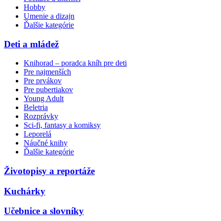
Hobby
Umenie a dizajn
Ďalšie kategórie
Deti a mládež
Knihorad – poradca kníh pre deti
Pre najmenších
Pre prvákov
Pre pubertiakov
Young Adult
Beletria
Rozprávky
Sci-fi, fantasy a komiksy
Leporelá
Náučné knihy
Ďalšie kategórie
Životopisy a reportáže
Kuchárky
Učebnice a slovníky