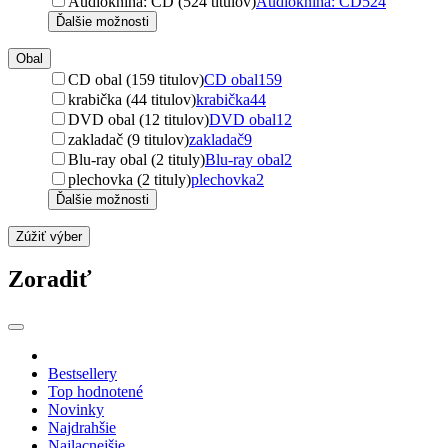
Audiokniha: CD (524 titulov)
Audiokniha: CD
524
Ďalšie možnosti
Obal
CD obal (159 titulov)
CD obal
159
krabička (44 titulov)
krabička
44
DVD obal (12 titulov)
DVD obal
12
zakladač (9 titulov)
zakladač
9
Blu-ray obal (2 tituly)
Blu-ray obal
2
plechovka (2 tituly)
plechovka
2
Ďalšie možnosti
Zúžiť výber
Zoradiť
Bestsellery
Top hodnotené
Novinky
Najdrahšie
Najlacnejšie