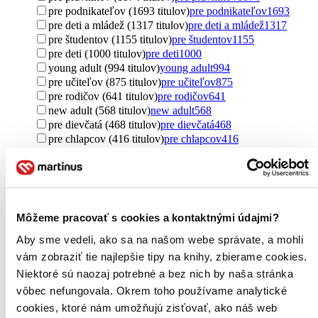
pre podnikateľov (1693 titulov)
pre podnikateľov
1693
pre deti a mládež (1317 titulov)
pre deti a mládež
1317
pre študentov (1155 titulov)
pre študentov
1155
pre deti (1000 titulov)
pre deti
1000
young adult (994 titulov)
young adult
994
pre učiteľov (875 titulov)
pre učiteľov
875
pre rodičov (641 titulov)
pre rodičov
641
new adult (568 titulov)
new adult
568
pre dievčatá (468 titulov)
pre dievčatá
468
pre chlapcov (416 titulov)
pre chlapcov
416
pre lekárov (266 titulov)
pre lekárov
266
pre žiakov (246 titulov)
pre žiakov
246
pre kresťanov (241 titulov)
pre kresťanov
241
pre začiatočníkov (218 titulov)
pre začiatočníkov
218
pre náročných (210 titulov)
pre náročných
210
Môžeme pracovať s cookies a kontaktnými údajmi?
pre predškolákov (182 titulov)
pre predškolákov
182
pre fyzické osoby (127 titulov)
pre fyzické osoby
127
Aby sme vedeli, ako sa na našom webe správate, a mohli
pre najmenších (112 titulov)
pre najmenších
112
vám zobraziť tie najlepšie tipy na knihy, zbierame cookies.
pre cudzincov (102 titulov)
pre cudzincov
102
Niektoré sú naozaj potrebné a bez nich by naša stránka
pre cestovateľov (85 titulov)
pre cestovateľov
85
vôbec nefungovala. Okrem toho používame analytické
pre prvákov (52 titulov)
pre prvákov
52
cookies, ktoré nám umožňujú zisťovať, ako náš web
pre trénerov (51 titulov)
pre trénerov
51