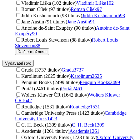
Vladimír Liška (102 titulov)
Vladimír Liška
102
Roman Cílek (97 titulov)
Roman Cílek
97
Jiddu Krishnamurti (93 titulov)
Jiddu Krishnamurti
93
Jane Austin (91 titulov)
Jane Austin
91
Antoine de-Saint Exupéry (90 titulov)
Antoine de-Saint
Exupéry
90
Robert Louis Stevenson (88 titulov)
Robert Louis
Stevenson
88
Ďalšie možnosti
Vydavateľstvo
Grada (3737 titulov)
Grada
3737
Karolinum (2625 titulov)
Karolinum
2625
Penguin Books (2499 titulov)
Penguin Books
2499
Portál (2461 titulov)
Portál
2461
Wolters Kluwer ČR (1642 titulov)
Wolters Kluwer
ČR
1642
Routledge (1531 titulov)
Routledge
1531
Cambridge University Press (1423 titulov)
Cambridge
University Press
1423
C. H. Beck (1309 titulov)
C. H. Beck
1309
Academia (1261 titulov)
Academia
1261
Oxford University Press (1228 titulov)
Oxford University