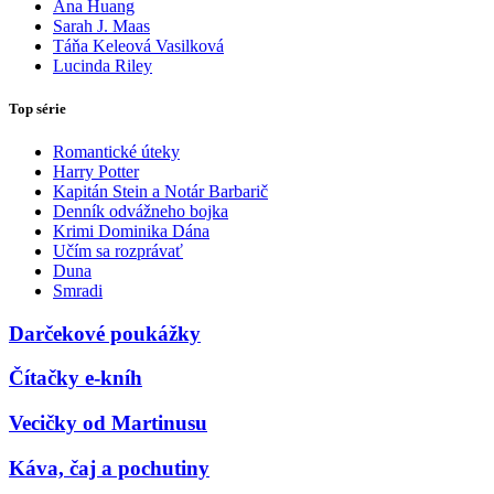
Ana Huang
Sarah J. Maas
Táňa Keleová Vasilková
Lucinda Riley
Top série
Romantické úteky
Harry Potter
Kapitán Stein a Notár Barbarič
Denník odvážneho bojka
Krimi Dominika Dána
Učím sa rozprávať
Duna
Smradi
Darčekové poukážky
Čítačky e-kníh
Vecičky od Martinusu
Káva, čaj a pochutiny