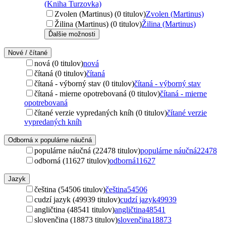
(Kniha Turzovka)
Zvolen (Martinus) (0 titulov)
Zvolen (Martinus)
Žilina (Martinus) (0 titulov)
Žilina (Martinus)
Ďalšie možnosti
Nové / čítané
nová (0 titulov)
nová
čítaná (0 titulov)
čítaná
čítaná - výborný stav (0 titulov)
čítaná - výborný stav
čítaná - mierne opotrebovaná (0 titulov)
čítaná - mierne
opotrebovaná
čítané verzie vypredaných kníh (0 titulov)
čítané verzie
vypredaných kníh
Odborná x populárne náučná
populárne náučná (22478 titulov)
populárne náučná
22478
odborná (11627 titulov)
odborná
11627
Jazyk
čeština (54506 titulov)
čeština
54506
cudzí jazyk (49939 titulov)
cudzí jazyk
49939
angličtina (48541 titulov)
angličtina
48541
slovenčina (18873 titulov)
slovenčina
18873