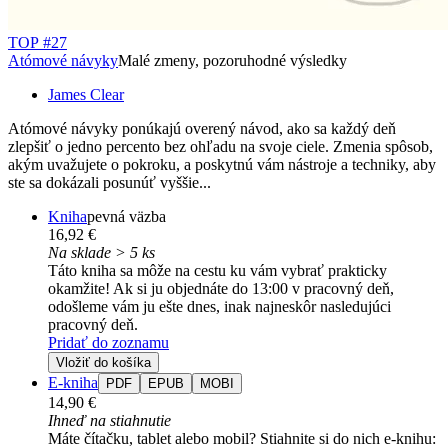
TOP #27
Atómové návyky
Malé zmeny, pozoruhodné výsledky
James Clear
Atómové návyky ponúkajú overený návod, ako sa každý deň
zlepšiť o jedno percento bez ohľadu na svoje ciele. Zmenia spôsob,
akým uvažujete o pokroku, a poskytnú vám nástroje a techniky, aby
ste sa dokázali posunúť vyššie...
Kniha
pevná väzba
16,92 €
Na sklade > 5 ks
Táto kniha sa môže na cestu ku vám vybrať prakticky
okamžite! Ak si ju objednáte do 13:00 v pracovný deň,
odošleme vám ju ešte dnes, inak najneskôr nasledujúci
pracovný deň.
Pridať do zoznamu
Vložiť do košíka
E-kniha
PDF
EPUB
MOBI
14,90 €
Ihneď na stiahnutie
Máte čítačku, tablet alebo mobil? Stiahnite si do nich e-knihu: