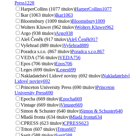
Press
1228
HarperCollins (1077 titulov)
HarperCollins
1077
Ikar (1063 titulov)
Ikar
1063
Bloomsbury (1009 titulov)
Bloomsbury
1009
Wolters Kluwer (962 titulov)
Wolters Kluwer
962
Argo (938 titulov)
Argo
938
Aleš Čeněk (917 titulov)
Aleš Čeněk
917
Vyšehrad (889 titulov)
Vyšehrad
889
Poradca s.r.o. (867 titulov)
Poradca s.r.o.
867
VEDA (756 titulov)
VEDA
756
Epos (706 titulov)
Epos
706
Leges (699 titulov)
Leges
699
Nakladatelství Lidové noviny (692 titulov)
Nakladatelství
Lidové noviny
692
Princeton University Press (690 titulov)
Princeton
University Press
690
Epocha (669 titulov)
Epocha
669
Vintage (669 titulov)
Vintage
669
Simon & Schuster (640 titulov)
Simon & Schuster
640
Mladá fronta (634 titulov)
Mladá fronta
634
CPRESS (623 titulov)
CPRESS
623
Triton (607 titulov)
Triton
607
Sagit (588 titulov)
Sagit
588