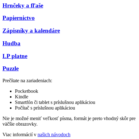
Hrnčeky a fľaše
Papiernictvo
Zápisníky a kalendáre
Hudba
LP platne
Puzzle
Prečítate na zariadeniach:
Pocketbook
Kindle
Smartfón či tablet s príslušnou aplikáciou
Počítač s príslušnou aplikáciou
Nie je možné meniť veľkosť písma, formát je preto vhodný skôr pre
väčšie obrazovky.
Viac informácií v
našich návodoch