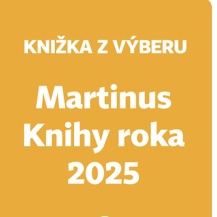
Doručenie
Kníhkupectvá
Knihovrátok
Poukážky
Knižný blog
Kontakt
E-knihy
Audioknihy
Hry
Filmy
Knihy
Doplnky
Vyhľadávanie
Prihlásiť
Vyhľadávanie
Knihy
E-knihy
Audioknihy
Hry
Filmy
Doplnky