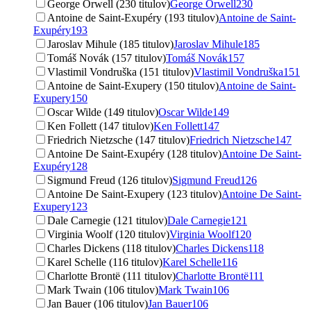
George Orwell (230 titulov)
George Orwell
230
Antoine de Saint-Exupéry (193 titulov)
Antoine de Saint-
Exupéry
193
Jaroslav Mihule (185 titulov)
Jaroslav Mihule
185
Tomáš Novák (157 titulov)
Tomáš Novák
157
Vlastimil Vondruška (151 titulov)
Vlastimil Vondruška
151
Antoine de Saint-Exupery (150 titulov)
Antoine de Saint-
Exupery
150
Oscar Wilde (149 titulov)
Oscar Wilde
149
Ken Follett (147 titulov)
Ken Follett
147
Friedrich Nietzsche (147 titulov)
Friedrich Nietzsche
147
Antoine De Saint-Exupéry (128 titulov)
Antoine De Saint-
Exupéry
128
Sigmund Freud (126 titulov)
Sigmund Freud
126
Antoine De Saint-Exupery (123 titulov)
Antoine De Saint-
Exupery
123
Dale Carnegie (121 titulov)
Dale Carnegie
121
Virginia Woolf (120 titulov)
Virginia Woolf
120
Charles Dickens (118 titulov)
Charles Dickens
118
Karel Schelle (116 titulov)
Karel Schelle
116
Charlotte Brontë (111 titulov)
Charlotte Brontë
111
Mark Twain (106 titulov)
Mark Twain
106
Jan Bauer (106 titulov)
Jan Bauer
106