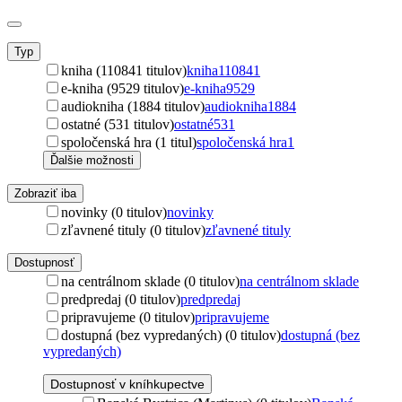
Typ
kniha (110841 titulov)
kniha
110841
e-kniha (9529 titulov)
e-kniha
9529
audiokniha (1884 titulov)
audiokniha
1884
ostatné (531 titulov)
ostatné
531
spoločenská hra (1 titul)
spoločenská hra
1
Ďalšie možnosti
Zobraziť iba
novinky (0 titulov)
novinky
zľavnené tituly (0 titulov)
zľavnené tituly
Dostupnosť
na centrálnom sklade (0 titulov)
na centrálnom sklade
predpredaj (0 titulov)
predpredaj
pripravujeme (0 titulov)
pripravujeme
dostupná (bez vypredaných) (0 titulov)
dostupná (bez
vypredaných)
Dostupnosť v kníhkupectve