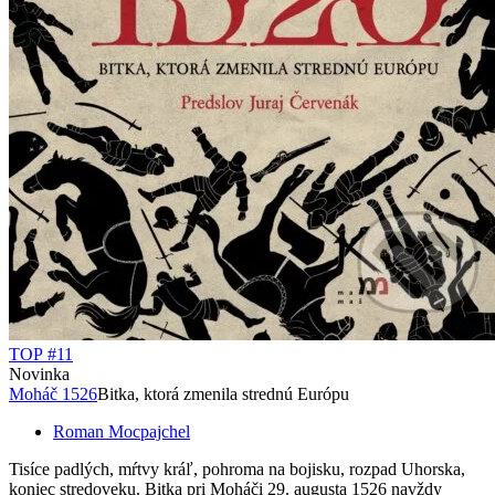
TOP #11
Novinka
Moháč 1526
Bitka, ktorá zmenila strednú Európu
Roman Mocpajchel
Tisíce padlých, mŕtvy kráľ, pohroma na bojisku, rozpad Uhorska,
koniec stredoveku. Bitka pri Moháči 29. augusta 1526 navždy