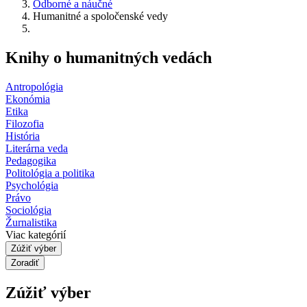
Odborné a náučné
Humanitné a spoločenské vedy
Knihy o humanitných vedách
Antropológia
Ekonómia
Etika
Filozofia
História
Literárna veda
Pedagogika
Politológia a politika
Psychológia
Právo
Sociológia
Žurnalistika
Viac kategórií
Zúžiť výber
Zoradiť
Zúžiť výber