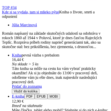
TOP #34
Kde si sa vydala, tam si mlieko pýtaj
Kniha o živote, smrti a
odpustení
Júlia Marcinová
Román napísaný na základe skutočných udalostí sa odohráva v
rokoch 1860 až 1944 v Poluvsí, ktoré je dnes časťou Rajeckých
Teplíc. Rozpráva príbeh rodiny naprieč generáciami tak, ako sa
skutočne stal: bez prikrášlenia, bez zjemnenia, s drsnosťou...
Kniha
pevná väzba s prebalom
16,44 €
Na sklade > 5 ks
Táto kniha sa môže na cestu ku vám vybrať prakticky
okamžite! Ak si ju objednáte do 13:00 v pracovný deň,
odošleme vám ju ešte dnes, inak najneskôr nasledujúci
pracovný deň.
Pridať do zoznamu
Vložiť do košíka
E-kniha
PDF
EPUB
MOBI
12,90 €
Ihneď na stiahnutie
Máte čítačku, tablet alebo mobil? Stiahnite si do nich e-knihu: