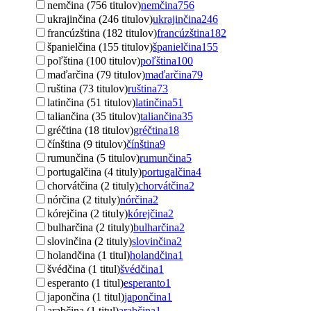
nemčina (756 titulov)
nemčina
756
ukrajinčina (246 titulov)
ukrajinčina
246
francúzština (182 titulov)
francúzština
182
španielčina (155 titulov)
španielčina
155
poľština (100 titulov)
poľština
100
maďarčina (79 titulov)
maďarčina
79
ruština (73 titulov)
ruština
73
latinčina (51 titulov)
latinčina
51
taliančina (35 titulov)
taliančina
35
gréčtina (18 titulov)
gréčtina
18
čínština (9 titulov)
čínština
9
rumunčina (5 titulov)
rumunčina
5
portugalčina (4 tituly)
portugalčina
4
chorvátčina (2 tituly)
chorvátčina
2
nórčina (2 tituly)
nórčina
2
kórejčina (2 tituly)
kórejčina
2
bulharčina (2 tituly)
bulharčina
2
slovinčina (2 tituly)
slovinčina
2
holandčina (1 titul)
holandčina
1
švédčina (1 titul)
švédčina
1
esperanto (1 titul)
esperanto
1
japončina (1 titul)
japončina
1
arabčina (1 titul)
arabčina
1