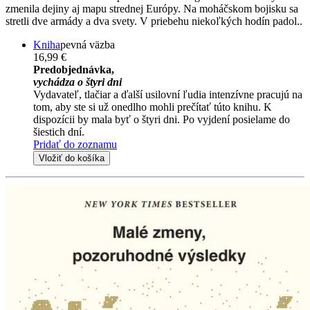
zmenila dejiny aj mapu strednej Európy. Na moháčskom bojisku sa
stretli dve armády a dva svety. V priebehu niekoľkých hodín padol..
Kniha
pevná väzba
16,99 €
Predobjednávka,
vychádza o štyri dni
Vydavateľ, tlačiar a ďalší usilovní ľudia intenzívne pracujú na
tom, aby ste si už onedlho mohli prečítať túto knihu. K
dispozícii by mala byť o štyri dni. Po vyjdení posielame do
šiestich dní.
Pridať do zoznamu
Vložiť do košíka