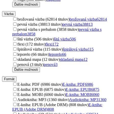
Ďalšie možnosti
Väzba
brožovaná väzba (62814 titulov)
brožovaná väzba
62814
pevná väzba (38813 titulov)
pevná väzba
38813
pevná väzba s prebalom (3858 titulov)
pevná väzba s
prebalom
3858
šitá väzba (506 titulov)
šitá väzba
506
flexi (172 titulov)
flexi
172
špirálová väzba (115 titulov)
špirálová väzba
115
leporelo (66 titulov)
leporelo
66
skladaná mapa (12 titulov)
skladaná mapa
12
penová (3 tituly)
penová
3
Ďalšie možnosti
Formát
E-kniha: PDF (6986 titulov)
E-kniha: PDF
6986
E-kniha: EPUB (6875 titulov)
E-kniha: EPUB
6875
E-kniha: MOBI (6060 titulov)
E-kniha: MOBI
6060
Audiokniha: MP3 (1360 titulov)
Audiokniha: MP3
1360
E-kniha: EPUB (Adobe DRM) (808 titulov)
E-kniha:
EPUB (Adobe DRM)
808