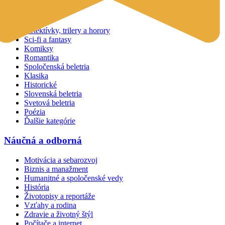
Beletria
Detektívky, trilery a horory
Sci-fi a fantasy
Komiksy
Romantika
Spoločenská beletria
Klasika
Historické
Slovenská beletria
Svetová beletria
Poézia
Ďalšie kategórie
Náučná a odborná
Motivácia a sebarozvoj
Biznis a manažment
Humanitné a spoločenské vedy
História
Životopisy a reportáže
Vzťahy a rodina
Zdravie a životný štýl
Počítače a internet