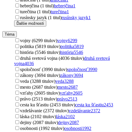
hebrejčina (1 titul)
hebrejčina
1
turečtina (1 titul)
turečtina
1
rusínsky jazyk (1 titul)
rusínsky jazyk
1
Ďalšie možnosti
Téma
vojny (6299 titulov)
vojny
6299
politika (5819 titulov)
politika
5819
história (5546 titulov)
história
5546
druhá svetová vojna (4036 titulov)
druhá svetová
vojna
4036
spoločnosť (3990 titulov)
spoločnosť
3990
zákony (3694 titulov)
zákony
3694
veda (3288 titulov)
veda
3288
mesto (2687 titulov)
mesto
2687
vzťahy (2605 titulov)
vzťahy
2605
právo (2513 titulov)
právo
2513
cesta ku šťastiu (2453 titulov)
cesta ku šťastiu
2453
vzdelávanie (2372 titulov)
vzdelávanie
2372
láska (2102 titulov)
láska
2102
dejiny (2087 titulov)
dejiny
2087
osobnosti (1992 titulov)
osobnosti
1992