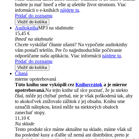
budete ju mať hneď a ešte aj ušetríte život stromom. Viac
informácii o e-knihách
nájdete tu
.
Pridať do zoznamu
Vložiť do košíka
Audiokniha
MP3 na stiahnutie
15,45 €
Ihneď na stiahnutie
Chcete vyskúšať čítanie ušami? Na vypočutie audioknihy
vám postačí telefón. Pre čo najjednoduchšie počúvanie
odporúčame našu aplikáciu. Viac informácii
nájdete tu
.
Pridať do zoznamu
Vložiť do košíka
Čítaná
mierne opotrebovaná
Túto knihu sme vykúpili cez
Knihovrátok
a je mierne
opotrebovaná.
Na tejto knihe už síce poznať, že ju niekto
čítal, môže jej chýbať prebal, nie je však poškodená tak, aby
to akokoľvek znižovalo zážitok z jej obsahu. Knihu sme
označili nálepkou, ktorá môže na niektorých obaloch
zanechať stopy.
11,10 €
Na sklade
Tento produkt síce máme aktuálne na sklade, máme však už
iba posledné kusy a ďalšie už nemá ani distribútor, preto je