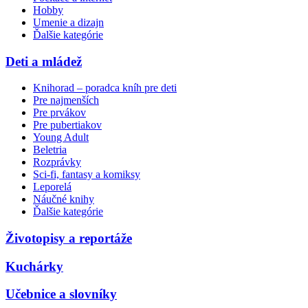
Hobby
Umenie a dizajn
Ďalšie kategórie
Deti a mládež
Knihorad – poradca kníh pre deti
Pre najmenších
Pre prvákov
Pre pubertiakov
Young Adult
Beletria
Rozprávky
Sci-fi, fantasy a komiksy
Leporelá
Náučné knihy
Ďalšie kategórie
Životopisy a reportáže
Kuchárky
Učebnice a slovníky