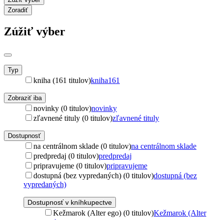
Zoradiť
Zúžiť výber
Typ
kniha (161 titulov)
kniha
161
Zobraziť iba
novinky (0 titulov)
novinky
zľavnené tituly (0 titulov)
zľavnené tituly
Dostupnosť
na centrálnom sklade (0 titulov)
na centrálnom sklade
predpredaj (0 titulov)
predpredaj
pripravujeme (0 titulov)
pripravujeme
dostupná (bez vypredaných) (0 titulov)
dostupná (bez
vypredaných)
Dostupnosť v kníhkupectve
Kežmarok (Alter ego) (0 titulov)
Kežmarok (Alter