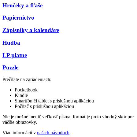
Hrnčeky a fľaše
Papiernictvo
Zápisníky a kalendáre
Hudba
LP platne
Puzzle
Prečítate na zariadeniach:
Pocketbook
Kindle
Smartfón či tablet s príslušnou aplikáciou
Počítač s príslušnou aplikáciou
Nie je možné meniť veľkosť písma, formát je preto vhodný skôr pre
väčšie obrazovky.
Viac informácií v
našich návodoch