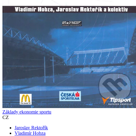
Základy ekonomie sportu
CZ
Jaroslav Rektořík
Vladimír Hobza