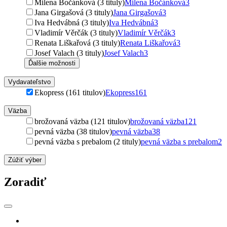
Milena Bočánková (3 tituly)
Milena Bočánková
3
Jana Girgašová (3 tituly)
Jana Girgašová
3
Iva Hedvábná (3 tituly)
Iva Hedvábná
3
Vladimír Věrčák (3 tituly)
Vladimír Věrčák
3
Renata Liškařová (3 tituly)
Renata Liškařová
3
Josef Valach (3 tituly)
Josef Valach
3
Ďalšie možnosti
Vydavateľstvo
Ekopress (161 titulov)
Ekopress
161
Väzba
brožovaná väzba (121 titulov)
brožovaná väzba
121
pevná väzba (38 titulov)
pevná väzba
38
pevná väzba s prebalom (2 tituly)
pevná väzba s prebalom
2
Zúžiť výber
Zoradiť