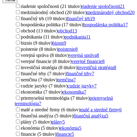
riadenie spoločnosti (21 titulov)
riadenie spoločnosti
21
medzinárodný obchod (20 titulov)
medzinárodný obchod
20
finančný trh (19 titulov)
finančný trh
19
hospodárska politika (17 titulov)
hospodárska politika
17
obchod (13 titulov)
obchod
13
podnikania (11 titulov)
podnikania
11
biznis (9 titulov)
biznis
9
poistenie (8 titulov)
poistenie
8
verejná správa (8 titulov)
verejná správa
8
verejné financie (8 titulov)
verejné financie
8
investičná stratégia (8 titulov)
investičná stratégia
8
finančné trhy (7 titulov)
finančné trhy
7
nemčina (7 titulov)
nemčina
7
cudzie jazyky (7 titulov)
cudzie jazyky
7
ekonomika (7 titulov)
ekonomika
7
priemyselná terminológia (7 titulov)
priemyselná
terminológia
7
malé a stredné firmy (6 titulov)
malé a stredné firmy
6
finančná analýza (5 titulov)
finančná analýza
5
plány (5 titulov)
plány
5
ekonómia (5 titulov)
ekonómia
5
financie (5 titulov)
financie
5