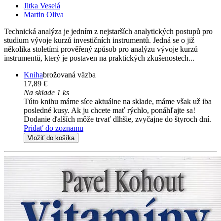
Jitka Veselá
Martin Oliva
Technická analýza je jedním z nejstarších analytických postupů pro
studium vývoje kurzů investičních instrumentů. Jedná se o již
několika stoletími prověřený způsob pro analýzu vývoje kurzů
instrumentů, který je postaven na praktických zkušenostech...
Kniha
brožovaná väzba
17,89 €
Na sklade 1 ks
Túto knihu máme síce aktuálne na sklade, máme však už iba
posledné kusy. Ak ju chcete mať rýchlo, ponáhľajte sa!
Dodanie ďalších môže trvať dlhšie, zvyčajne do štyroch dní.
Pridať do zoznamu
Vložiť do košíka