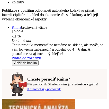
kolektív
Publikace s využitím odbornosti autorského kolektivu přináší
interdisciplinární pohled do ekonomie tělesné kultury a řeší její
vybrané ekonomické aspekty...
Kniha
brožovaná väzba
10,90 €
-11 %
Do 4 – 6 dní
Tento produkt momentálne nemáme na sklade, ale zvyčajne
vám ho vieme zabezpečiť a odoslať do 4 – 6 dní. A
posnažíme sa aj trochu rýchlejšie!
Pridať do zoznamu
Vložiť do košíka
Chcete poradiť knihu?
Náš pomocník Sherlock vám ju s radosťou vypátra!
Knihomoľský pomocník