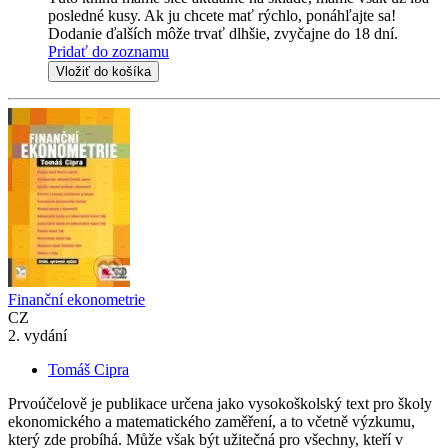
posledné kusy. Ak ju chcete mať rýchlo, ponáhľajte sa!
Dodanie ďalších môže trvať dlhšie, zvyčajne do 18 dní.
Pridať do zoznamu
Vložiť do košíka
Finanční ekonometrie
CZ
2. vydání
Tomáš Cipra
Prvoúčelově je publikace určena jako vysokoškolský text pro školy
ekonomického a matematického zaměření, a to včetně výzkumu,
který zde probíhá. Může však být užitečná pro všechny, kteří v