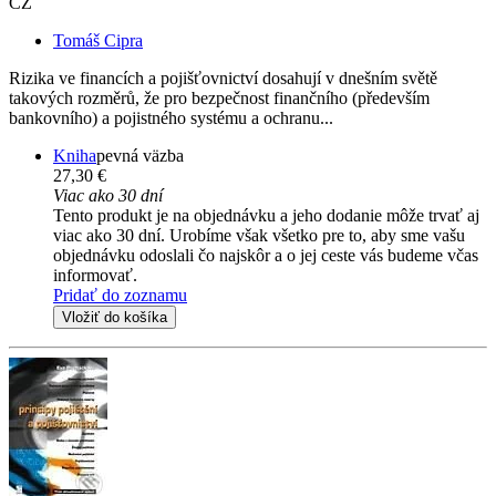
CZ
Tomáš Cipra
Rizika ve financích a pojišťovnictví dosahují v dnešním světě
takových rozměrů, že pro bezpečnost finančního (především
bankovního) a pojistného systému a ochranu...
Kniha
pevná väzba
27,30 €
Viac ako 30 dní
Tento produkt je na objednávku a jeho dodanie môže trvať aj
viac ako 30 dní. Urobíme však všetko pre to, aby sme vašu
objednávku odoslali čo najskôr a o jej ceste vás budeme včas
informovať.
Pridať do zoznamu
Vložiť do košíka