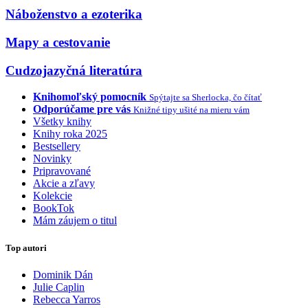
Náboženstvo a ezoterika
Mapy a cestovanie
Cudzojazyčná literatúra
Knihomoľský pomocník
Spýtajte sa Sherlocka, čo čítať
Odporúčame pre vás
Knižné tipy ušité na mieru vám
Všetky knihy
Knihy roka 2025
Bestsellery
Novinky
Pripravované
Akcie a zľavy
Kolekcie
BookTok
Mám záujem o titul
Top autori
Dominik Dán
Julie Caplin
Rebecca Yarros