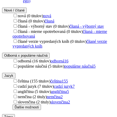
ego)
Nové / čítané
nová (0 titulov)
nová
čítaná (0 titulov)
čítaná
čítaná - výborný stav (0 titulov)
čítaná - výborný stav
čítaná - mierne opotrebovaná (0 titulov)
čítaná - mierne
opotrebovaná
čítané verzie vypredaných kníh (0 titulov)
čítané verzie
vypredaných kníh
Odborná x populárne náučná
odborná (16 titulov)
odborná
16
populárne náučná (5 titulov)
populárne náučná
5
Jazyk
čeština (155 titulov)
čeština
155
cudzí jazyk (7 titulov)
cudzí jazyk
7
angličtina (5 titulov)
angličtina
5
nemčina (2 tituly)
nemčina
2
slovenčina (2 tituly)
slovenčina
2
Ďalšie možnosti
Téma