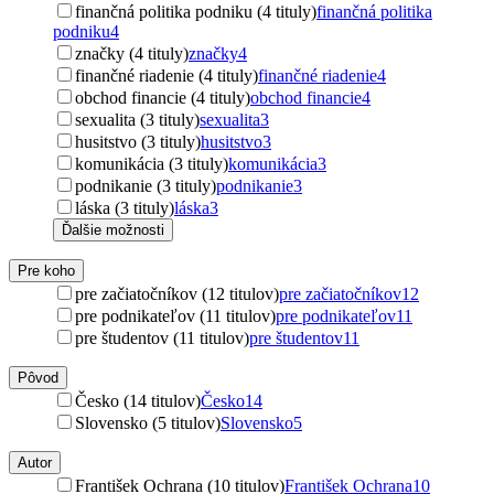
finančná politika podniku (4 tituly)
finančná politika
podniku
4
značky (4 tituly)
značky
4
finančné riadenie (4 tituly)
finančné riadenie
4
obchod financie (4 tituly)
obchod financie
4
sexualita (3 tituly)
sexualita
3
husitstvo (3 tituly)
husitstvo
3
komunikácia (3 tituly)
komunikácia
3
podnikanie (3 tituly)
podnikanie
3
láska (3 tituly)
láska
3
Ďalšie možnosti
Pre koho
pre začiatočníkov (12 titulov)
pre začiatočníkov
12
pre podnikateľov (11 titulov)
pre podnikateľov
11
pre študentov (11 titulov)
pre študentov
11
Pôvod
Česko (14 titulov)
Česko
14
Slovensko (5 titulov)
Slovensko
5
Autor
František Ochrana (10 titulov)
František Ochrana
10