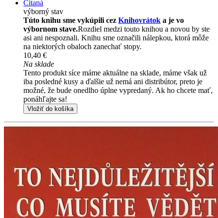
Čítaná
výborný stav
Túto knihu sme vykúpili cez
Knihovrátok
a je vo
výbornom stave.
Rozdiel medzi touto knihou a novou by ste
asi ani nespoznali. Knihu sme označili nálepkou, ktorá môže
na niektorých obaloch zanechať stopy.
10,40 €
Na sklade
Tento produkt síce máme aktuálne na sklade, máme však už
iba posledné kusy a ďalšie už nemá ani distribútor, preto je
možné, že bude onedlho úplne vypredaný. Ak ho chcete mať,
ponáhľajte sa!
Vložiť do košíka