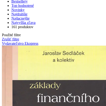
Bestsellery
Top hodnotené
Novinky
Najdrahšie
Najlacnejšie
Najvyššia zľava
161 produktov
Použité filtre
Zrušiť filtre
Vydavateľstvo Ekopress