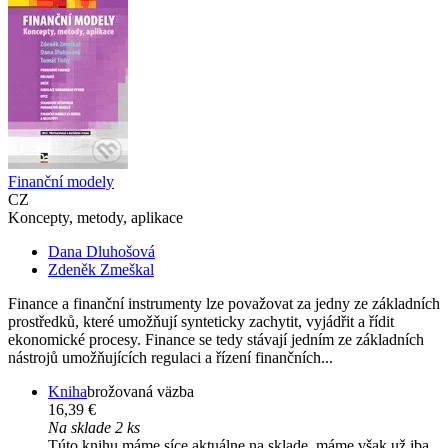
Finanční modely
CZ
Koncepty, metody, aplikace
Dana Dluhošová
Zdeněk Zmeškal
Finance a finanční instrumenty lze považovat za jedny ze základních
prostředků, které umožňují synteticky zachytit, vyjádřit a řídit
ekonomické procesy. Finance se tedy stávají jedním ze základních
nástrojů umožňujících regulaci a řízení finančních...
Kniha
brožovaná väzba
16,39 €
Na sklade 2 ks
Túto knihu máme síce aktuálne na sklade, máme však už iba