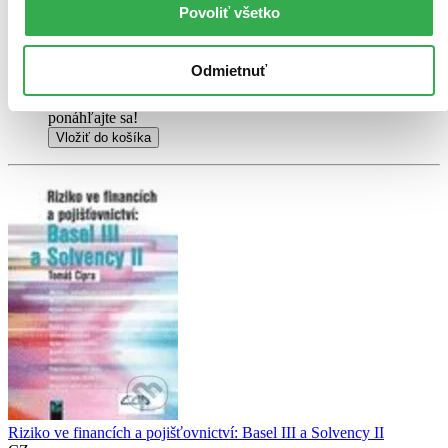
na niektorých obaloch zanechať stopy.
Povoliť všetko
12,20 €
Na sklade
Tento produkt síce máme aktuálne na sklade, máme však už
Odmietnuť
iba posledné kusy a ďalšie už nemá ani distribútor, preto je
možné, že bude onedlho úplne vypredaný. Ak ho chcete mať,
ponáhľajte sa!
Vložiť do košíka
Riziko ve financích a pojišťovnictví: Basel III a Solvency II