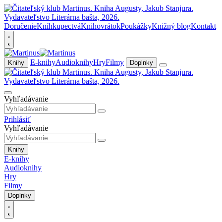
Doručenie
Kníhkupectvá
Knihovrátok
Poukážky
Knižný blog
Kontakt
E-knihy
Audioknihy
Hry
Filmy
Knihy
Doplnky
Vyhľadávanie
Prihlásiť
Vyhľadávanie
Knihy
E-knihy
Audioknihy
Hry
Filmy
Doplnky