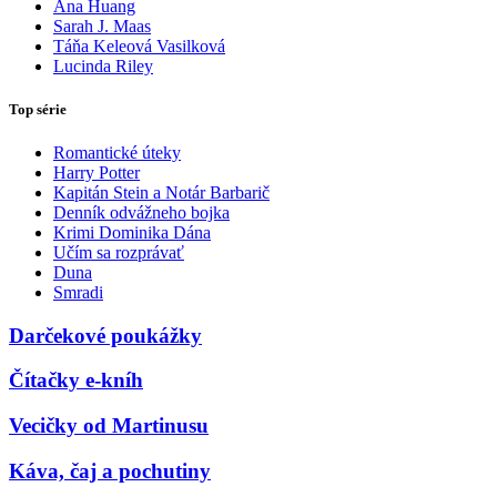
Ana Huang
Sarah J. Maas
Táňa Keleová Vasilková
Lucinda Riley
Top série
Romantické úteky
Harry Potter
Kapitán Stein a Notár Barbarič
Denník odvážneho bojka
Krimi Dominika Dána
Učím sa rozprávať
Duna
Smradi
Darčekové poukážky
Čítačky e-kníh
Vecičky od Martinusu
Káva, čaj a pochutiny