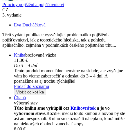
Principy pojištění a pojišťovnictví
CZ
3. vydanie
Eva Ducháčková
Třetí vydání publikace vysvětlující problematiku pojištění a
pojišťovnictví, jak z teoretického hlediska, tak z pohledu
aplikačního, zejména v podmínkách českého pojistného trhu...
Kniha
brožovaná väzba
11,30 €
Do 3 – 4 dní
Tento produkt momentálne nemáme na sklade, ale zvyčajne
vám ho vieme zabezpečiť a odoslať do 3 – 4 dní. A
posnažíme sa aj trochu rýchlejšie!
Pridať do zoznamu
Vložiť do košíka
Čítaná
výborný stav
Túto knihu sme vykúpili cez
Knihovrátok
a je vo
výbornom stave.
Rozdiel medzi touto knihou a novou by ste
asi ani nespoznali. Knihu sme označili nálepkou, ktorá môže
na niektorých obaloch zanechať stopy.
8,00 €