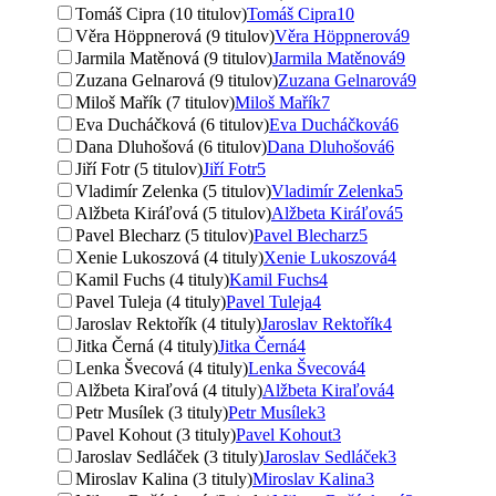
Tomáš Cipra (10 titulov)
Tomáš Cipra
10
Věra Höppnerová (9 titulov)
Věra Höppnerová
9
Jarmila Matěnová (9 titulov)
Jarmila Matěnová
9
Zuzana Gelnarová (9 titulov)
Zuzana Gelnarová
9
Miloš Mařík (7 titulov)
Miloš Mařík
7
Eva Ducháčková (6 titulov)
Eva Ducháčková
6
Dana Dluhošová (6 titulov)
Dana Dluhošová
6
Jiří Fotr (5 titulov)
Jiří Fotr
5
Vladimír Zelenka (5 titulov)
Vladimír Zelenka
5
Alžbeta Kiráľová (5 titulov)
Alžbeta Kiráľová
5
Pavel Blecharz (5 titulov)
Pavel Blecharz
5
Xenie Lukoszová (4 tituly)
Xenie Lukoszová
4
Kamil Fuchs (4 tituly)
Kamil Fuchs
4
Pavel Tuleja (4 tituly)
Pavel Tuleja
4
Jaroslav Rektořík (4 tituly)
Jaroslav Rektořík
4
Jitka Černá (4 tituly)
Jitka Černá
4
Lenka Švecová (4 tituly)
Lenka Švecová
4
Alžbeta Kiraľová (4 tituly)
Alžbeta Kiraľová
4
Petr Musílek (3 tituly)
Petr Musílek
3
Pavel Kohout (3 tituly)
Pavel Kohout
3
Jaroslav Sedláček (3 tituly)
Jaroslav Sedláček
3
Miroslav Kalina (3 tituly)
Miroslav Kalina
3