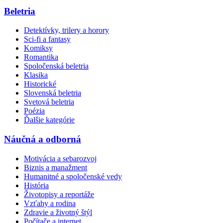
Beletria
Detektívky, trilery a horory
Sci-fi a fantasy
Komiksy
Romantika
Spoločenská beletria
Klasika
Historické
Slovenská beletria
Svetová beletria
Poézia
Ďalšie kategórie
Náučná a odborná
Motivácia a sebarozvoj
Biznis a manažment
Humanitné a spoločenské vedy
História
Životopisy a reportáže
Vzťahy a rodina
Zdravie a životný štýl
Počítače a internet