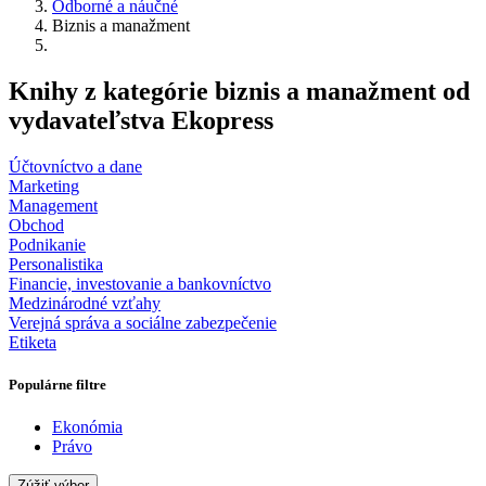
Odborné a náučné
Biznis a manažment
Knihy z kategórie biznis a manažment od
vydavateľstva Ekopress
Účtovníctvo a dane
Marketing
Management
Obchod
Podnikanie
Personalistika
Financie, investovanie a bankovníctvo
Medzinárodné vzťahy
Verejná správa a sociálne zabezpečenie
Etiketa
Populárne filtre
Ekonómia
Právo
Zúžiť výber