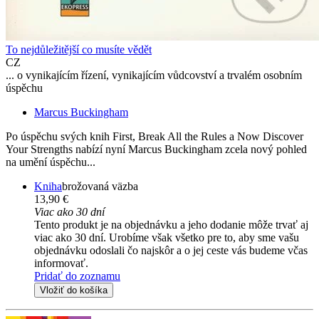
To nejdůležitější co musíte vědět
CZ
... o vynikajícím řízení, vynikajícím vůdcovství a trvalém osobním
úspěchu
Marcus Buckingham
Po úspěchu svých knih First, Break All the Rules a Now Discover
Your Strengths nabízí nyní Marcus Buckingham zcela nový pohled
na umění úspěchu...
Kniha
brožovaná väzba
13,90 €
Viac ako 30 dní
Tento produkt je na objednávku a jeho dodanie môže trvať aj
viac ako 30 dní. Urobíme však všetko pre to, aby sme vašu
objednávku odoslali čo najskôr a o jej ceste vás budeme včas
informovať.
Pridať do zoznamu
Vložiť do košíka