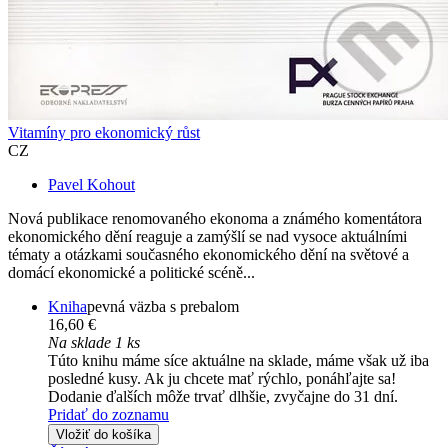
Vitamíny pro ekonomický růst
CZ
Pavel Kohout
Nová publikace renomovaného ekonoma a známého komentátora
ekonomického dění reaguje a zamýšlí se nad vysoce aktuálními
tématy a otázkami současného ekonomického dění na světové a
domácí ekonomické a politické scéně...
Kniha
pevná väzba s prebalom
16,60 €
Na sklade 1 ks
Túto knihu máme síce aktuálne na sklade, máme však už iba
posledné kusy. Ak ju chcete mať rýchlo, ponáhľajte sa!
Dodanie ďalších môže trvať dlhšie, zvyčajne do 31 dní.
Pridať do zoznamu
Vložiť do košíka