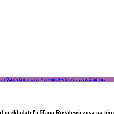
 od prekladateľa Hana Rogalewiczova na té