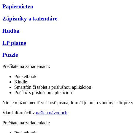
Papiernictvo
Zápisníky a kalendáre
Hudba
LP platne
Puzzle
Prečítate na zariadeniach:
Pocketbook
Kindle
Smartfón či tablet s príslušnou aplikáciou
Počítač s príslušnou aplikáciou
Nie je možné meniť veľkosť písma, formát je preto vhodný skôr pre 
Viac informácií v
našich návodoch
Prečítate na zariadeniach:
Pocketbook