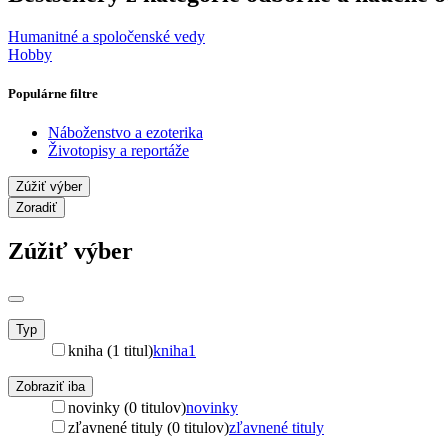
Humanitné a spoločenské vedy
Hobby
Populárne filtre
Náboženstvo a ezoterika
Životopisy a reportáže
Zúžiť výber
Zoradiť
Zúžiť výber
Typ
kniha (1 titul)
kniha
1
Zobraziť iba
novinky (0 titulov)
novinky
zľavnené tituly (0 titulov)
zľavnené tituly