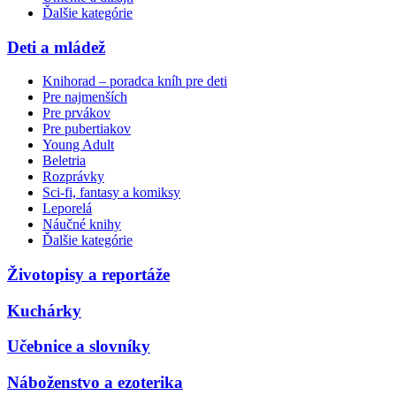
Ďalšie kategórie
Deti a mládež
Knihorad – poradca kníh pre deti
Pre najmenších
Pre prvákov
Pre pubertiakov
Young Adult
Beletria
Rozprávky
Sci-fi, fantasy a komiksy
Leporelá
Náučné knihy
Ďalšie kategórie
Životopisy a reportáže
Kuchárky
Učebnice a slovníky
Náboženstvo a ezoterika