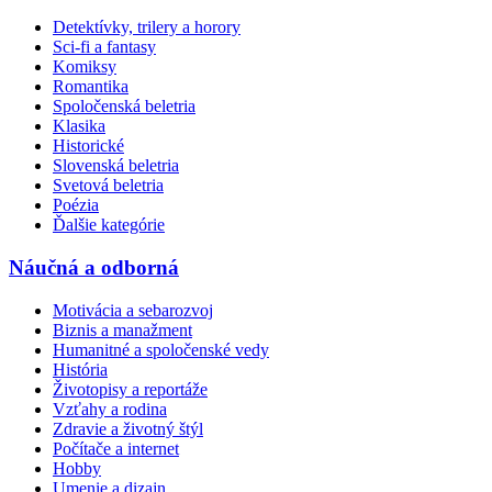
Detektívky, trilery a horory
Sci-fi a fantasy
Komiksy
Romantika
Spoločenská beletria
Klasika
Historické
Slovenská beletria
Svetová beletria
Poézia
Ďalšie kategórie
Náučná a odborná
Motivácia a sebarozvoj
Biznis a manažment
Humanitné a spoločenské vedy
História
Životopisy a reportáže
Vzťahy a rodina
Zdravie a životný štýl
Počítače a internet
Hobby
Umenie a dizajn