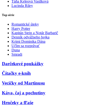
Táňa Keleová Vasilková
Lucinda Riley
Top série
Romantické úteky
Harry Potter
Kapitán Stein a Notár Barbarič
Denník odvážneho bojka
Krimi Dominika Dána
Učím sa rozprávať
Duna
Smradi
Darčekové poukážky
Čítačky e-kníh
Vecičky od Martinusu
Káva, čaj a pochutiny
Hrnčeky a fľaše