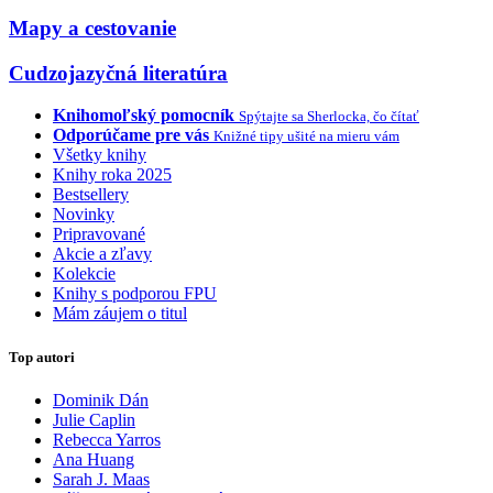
Mapy a cestovanie
Cudzojazyčná literatúra
Knihomoľský pomocník
Spýtajte sa Sherlocka, čo čítať
Odporúčame pre vás
Knižné tipy ušité na mieru vám
Všetky knihy
Knihy roka 2025
Bestsellery
Novinky
Pripravované
Akcie a zľavy
Kolekcie
Knihy s podporou FPU
Mám záujem o titul
Top autori
Dominik Dán
Julie Caplin
Rebecca Yarros
Ana Huang
Sarah J. Maas