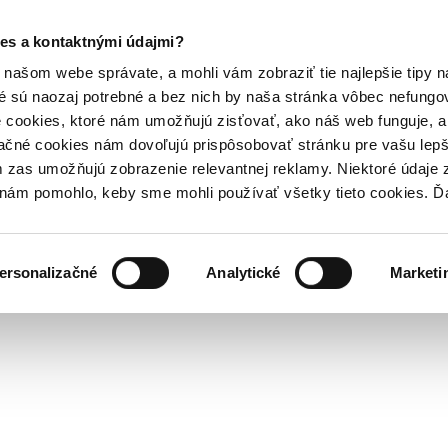
es a kontaktnými údajmi?
našom webe správate, a mohli vám zobraziť tie najlepšie tipy n
é sú naozaj potrebné a bez nich by naša stránka vôbec nefung
 cookies, ktoré nám umožňujú zisťovať, ako náš web funguje, a 
ačné cookies nám dovoľujú prispôsobovať stránku pre vašu lepši
zas umožňujú zobrazenie relevantnej reklamy. Niektoré údaje z
y nám pomohlo, keby sme mohli používať všetky tieto cookies. 
ersonalizačné
Analytické
Marketi