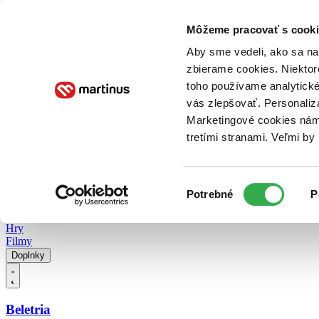
Doručenie
Kníhkupectvá
Knihovrátok
Poukážky
Knižný blog
Kontakt
Môžeme pracovať s cooki
Aby sme vedeli, ako sa na 
zbierame cookies. Niektor
E-knihy
Audioknihy
Hry
Filmy
Knihy
Doplnky
toho používame analytické
vás zlepšovať. Personaliz
Vyhľadávanie
Marketingové cookies nám 
tretími stranami. Veľmi b
Prihlásiť
Vyhľadávanie
Výber
Knihy
Potrebné
P
súhlasu
E-knihy
Audioknihy
Hry
Filmy
Doplnky
Beletria