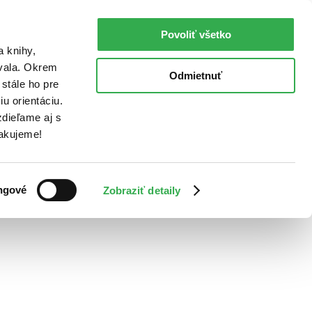
Povoliť všetko
a knihy,
ovala. Okrem
Odmietnuť
stále ho pre
u orientáciu.
dieľame aj s
Ďakujeme!
ngové
Zobraziť detaily