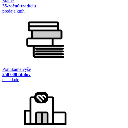
Máme
35-ročnú tradíciu
predaja kníh
Ponúkame vyše
250 000 titulov
na sklade