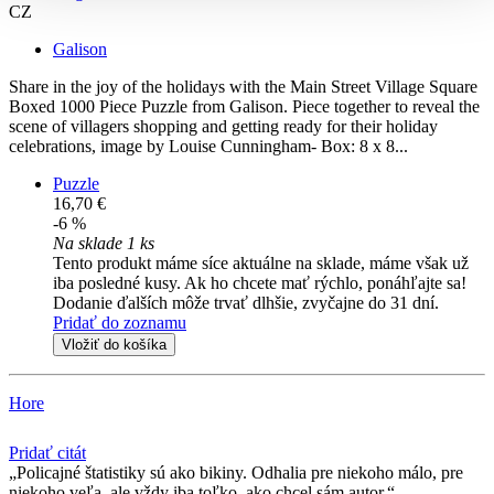
CZ
Galison
Share in the joy of the holidays with the Main Street Village Square
Boxed 1000 Piece Puzzle from Galison. Piece together to reveal the
scene of villagers shopping and getting ready for their holiday
celebrations, image by Louise Cunningham- Box: 8 x 8...
Puzzle
16,70 €
-6 %
Na sklade 1 ks
Tento produkt máme síce aktuálne na sklade, máme však už
iba posledné kusy. Ak ho chcete mať rýchlo, ponáhľajte sa!
Dodanie ďalších môže trvať dlhšie, zvyčajne do 31 dní.
Pridať do zoznamu
Vložiť do košíka
Hore
Pridať citát
Policajné štatistiky sú ako bikiny. Odhalia pre niekoho málo, pre
niekoho veľa, ale vždy iba toľko, ako chcel sám autor.