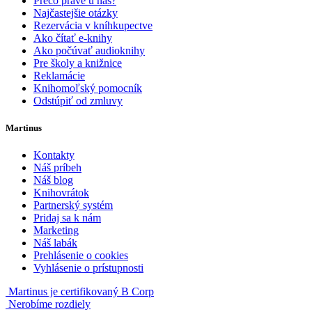
Prečo práve u nás?
Najčastejšie otázky
Rezervácia v kníhkupectve
Ako čítať e-knihy
Ako počúvať audioknihy
Pre školy a knižnice
Reklamácie
Knihomoľský pomocník
Odstúpiť od zmluvy
Martinus
Kontakty
Náš príbeh
Náš blog
Knihovrátok
Partnerský systém
Pridaj sa k nám
Marketing
Náš labák
Prehlásenie o cookies
Vyhlásenie o prístupnosti
Martinus je certifikovaný B Corp
Nerobíme rozdiely