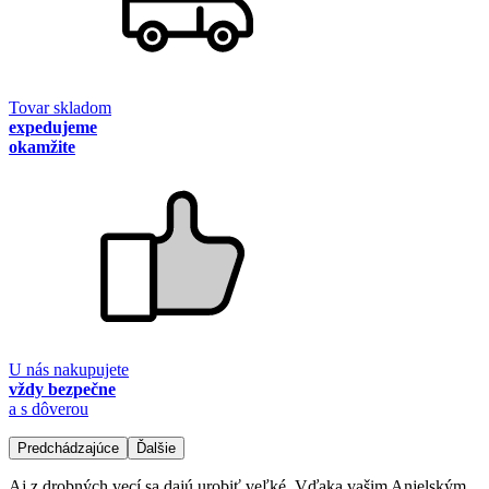
Tovar skladom
expedujeme
okamžite
U nás nakupujete
vždy bezpečne
a s dôverou
Predchádzajúce
Ďalšie
Aj z drobných vecí sa dajú urobiť veľké. Vďaka vašim Anjelským