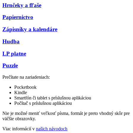
Hrnčeky a fľaše
Papiernictvo
Zápisníky a kalendáre
Hudba
LP platne
Puzzle
Prečítate na zariadeniach:
Pocketbook
Kindle
Smartfón či tablet s príslušnou aplikáciou
Počítač s príslušnou aplikáciou
Nie je možné meniť veľkosť písma, formát je preto vhodný skôr pre
väčšie obrazovky.
Viac informácií v
našich návodoch