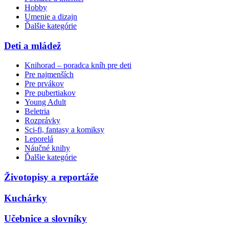
Hobby
Umenie a dizajn
Ďalšie kategórie
Deti a mládež
Knihorad – poradca kníh pre deti
Pre najmenších
Pre prvákov
Pre pubertiakov
Young Adult
Beletria
Rozprávky
Sci-fi, fantasy a komiksy
Leporelá
Náučné knihy
Ďalšie kategórie
Životopisy a reportáže
Kuchárky
Učebnice a slovníky