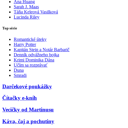
Ana Huang
Sarah J. Maas
Táňa Keleová Vasilková
Lucinda Riley
Top série
Romantické úteky
Harry Potter
Kapitán Stein a Notár Barbarič
Denník odvážneho bojka
Krimi Dominika Dána
Učím sa rozprávať
Duna
Smradi
Darčekové poukážky
Čítačky e-kníh
Vecičky od Martinusu
Káva, čaj a pochutiny