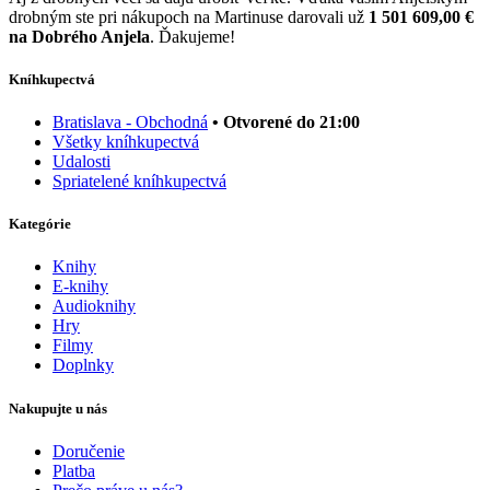
drobným ste pri nákupoch na Martinuse darovali už
1 501 609,00 €
na Dobrého Anjela
. Ďakujeme!
Kníhkupectvá
Bratislava - Obchodná
• Otvorené do 21:00
Všetky kníhkupectvá
Udalosti
Spriatelené kníhkupectvá
Kategórie
Knihy
E-knihy
Audioknihy
Hry
Filmy
Doplnky
Nakupujte u nás
Doručenie
Platba