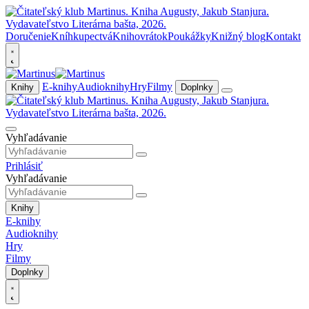
Doručenie
Kníhkupectvá
Knihovrátok
Poukážky
Knižný blog
Kontakt
E-knihy
Audioknihy
Hry
Filmy
Knihy
Doplnky
Vyhľadávanie
Prihlásiť
Vyhľadávanie
Knihy
E-knihy
Audioknihy
Hry
Filmy
Doplnky