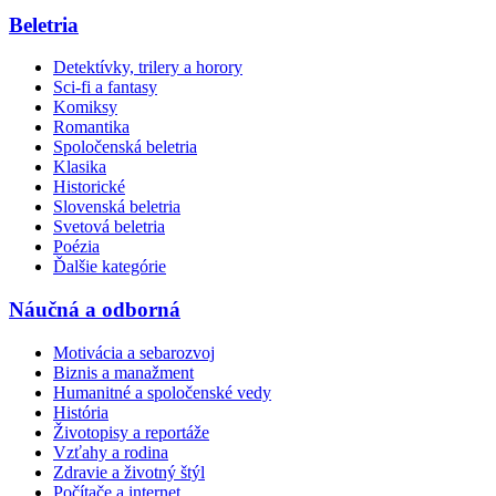
Beletria
Detektívky, trilery a horory
Sci-fi a fantasy
Komiksy
Romantika
Spoločenská beletria
Klasika
Historické
Slovenská beletria
Svetová beletria
Poézia
Ďalšie kategórie
Náučná a odborná
Motivácia a sebarozvoj
Biznis a manažment
Humanitné a spoločenské vedy
História
Životopisy a reportáže
Vzťahy a rodina
Zdravie a životný štýl
Počítače a internet