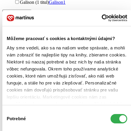
Galison (1 titul)
Galison
1
Vydavateľstvo
Mudpuppy Press (1 titul)
Mudpuppy Press
1
Zúžiť výber
Môžeme pracovať s cookies a kontaktnými údajmi?
Zoradiť
Aby sme vedeli, ako sa na našom webe správate, a mohli
vám zobraziť tie najlepšie tipy na knihy, zbierame cookies.
Niektoré sú naozaj potrebné a bez nich by naša stránka
vôbec nefungovala. Okrem toho používame analytické
Bestsellery
Top hodnotené
cookies, ktoré nám umožňujú zisťovať, ako náš web
Novinky
funguje, a stále ho pre vás zlepšovať. Personalizačné
Najdrahšie
cookies nám dovoľujú prispôsobovať stránku pre vašu
Najlacnejšie
Najvyššia zľava
lepšiu orientáciu. Marketingové cookies nám zas
umožňujú zobrazenie relevantnej reklamy. Niektoré údaje
zdieľame aj s tretími stranami. Veľmi by nám pomohlo,
Použité filtre
Výber
Zrušiť filtre
keby sme mohli používať všetky tieto cookies. Ďakujeme!
Potrebné
súhlasu
Puzzle
nové