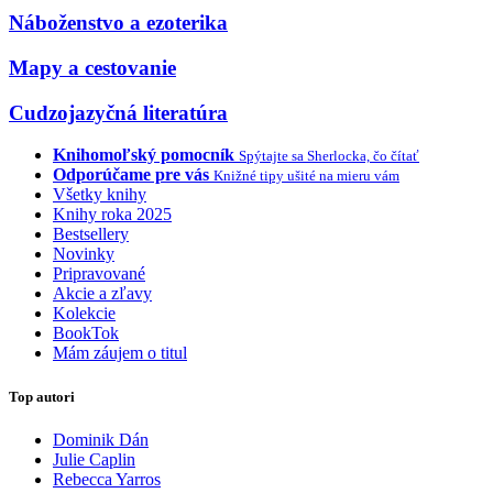
Náboženstvo a ezoterika
Mapy a cestovanie
Cudzojazyčná literatúra
Knihomoľský pomocník
Spýtajte sa Sherlocka, čo čítať
Odporúčame pre vás
Knižné tipy ušité na mieru vám
Všetky knihy
Knihy roka 2025
Bestsellery
Novinky
Pripravované
Akcie a zľavy
Kolekcie
BookTok
Mám záujem o titul
Top autori
Dominik Dán
Julie Caplin
Rebecca Yarros