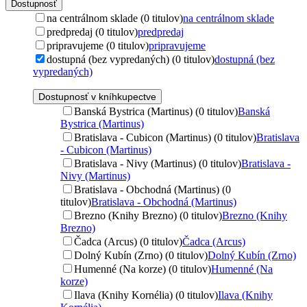
Dostupnosť
na centrálnom sklade (0 titulov)
na centrálnom sklade
predpredaj (0 titulov)
predpredaj
pripravujeme (0 titulov)
pripravujeme
dostupná (bez vypredaných) (0 titulov)
dostupná (bez
vypredaných)
Dostupnosť v kníhkupectve
Banská Bystrica (Martinus) (0 titulov)
Banská
Bystrica (Martinus)
Bratislava - Cubicon (Martinus) (0 titulov)
Bratislava
- Cubicon (Martinus)
Bratislava - Nivy (Martinus) (0 titulov)
Bratislava -
Nivy (Martinus)
Bratislava - Obchodná (Martinus) (0
titulov)
Bratislava - Obchodná (Martinus)
Brezno (Knihy Brezno) (0 titulov)
Brezno (Knihy
Brezno)
Čadca (Arcus) (0 titulov)
Čadca (Arcus)
Dolný Kubín (Zrno) (0 titulov)
Dolný Kubín (Zrno)
Humenné (Na korze) (0 titulov)
Humenné (Na
korze)
Ilava (Knihy Kornélia) (0 titulov)
Ilava (Knihy