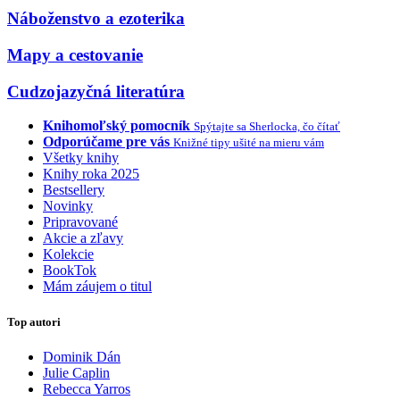
Náboženstvo a ezoterika
Mapy a cestovanie
Cudzojazyčná literatúra
Knihomoľský pomocník
Spýtajte sa Sherlocka, čo čítať
Odporúčame pre vás
Knižné tipy ušité na mieru vám
Všetky knihy
Knihy roka 2025
Bestsellery
Novinky
Pripravované
Akcie a zľavy
Kolekcie
BookTok
Mám záujem o titul
Top autori
Dominik Dán
Julie Caplin
Rebecca Yarros