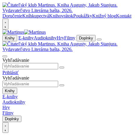
Doručenie
Kníhkupectvá
Knihovrátok
Poukážky
Knižný blog
Kontakt
E-knihy
Audioknihy
Hry
Filmy
Knihy
Doplnky
Vyhľadávanie
Prihlásiť
Vyhľadávanie
Knihy
E-knihy
Audioknihy
Hry
Filmy
Doplnky