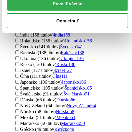
Povoliť všetko
Taliansko (342 titulov)
Taliansko
342
severský (332 titulov)
severský
332
Austrália (260 titulov)
Austrália
260
Odmietnuť
Írsko (252 titulov)
Írsko
252
Poľsko (202 titulov)
Poľsko
202
India (158 titulov)
India
158
Holandsko (156 titulov)
Holandsko
156
Švédsko (141 titulov)
Švédsko
141
Rakúsko (138 titulov)
Rakúsko
138
Ukrajina (136 titulov)
Ukrajina
136
Rusko (130 titulov)
Rusko
130
Izrael (127 titulov)
Izrael
127
Čína (111 titulov)
Čína
111
Japonsko (106 titulov)
Japonsko
106
Španielsko (105 titulov)
Španielsko
105
Švajčiarsko (91 titulov)
Švajčiarsko
91
Dánsko (66 titulov)
Dánsko
66
Nový Zéland (64 titulov)
Nový Zéland
64
Nórsko (58 titulov)
Nórsko
58
Mexiko (51 titulov)
Mexiko
51
Maďarsko (50 titulov)
Maďarsko
50
Grécko (49 titulov)
Grécko
49