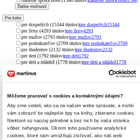
riadenie spoločnosti (1540 titulov)
riadenie spoločnosti
1540
Ďalšie možnosti
Pre koho
pre dospelých (15344 titulov)
pre dospelých
15344
pre ženy (4293 titulov)
pre ženy
4293
pre mužov (2793 titulov)
pre mužov
2793
pre podnikateľov (2709 titulov)
pre podnikateľov
2709
pre študentov (2132 titulov)
pre študentov
2132
pre deti (1792 titulov)
pre deti
1792
pre deti a mládež (1778 titulov)
pre deti a mládež
1778
pre lekárov (1427 titulov)
pre lekárov
1427
pre náročných (1294 titulov)
pre náročných
1294
pre právnikov (1265 titulov)
pre právnikov
1265
pre začiatočníkov (1121 titulov)
pre začiatočníkov
1121
pre rodičov (1080 titulov)
pre rodičov
1080
Môžeme pracovať s cookies a kontaktnými údajmi?
young adult (923 titulov)
young adult
923
Aby sme vedeli, ako sa na našom webe správate, a mohli
pre učiteľov (732 titulov)
pre učiteľov
732
pre športovcov (717 titulov)
pre športovcov
717
vám zobraziť tie najlepšie tipy na knihy, zbierame cookies.
pre chlapcov (708 titulov)
pre chlapcov
708
Niektoré sú naozaj potrebné a bez nich by naša stránka
new adult (626 titulov)
new adult
626
vôbec nefungovala. Okrem toho používame analytické
pre dievčatá (467 titulov)
pre dievčatá
467
cookies, ktoré nám umožňujú zisťovať, ako náš web
pre žiakov (466 titulov)
pre žiakov
466