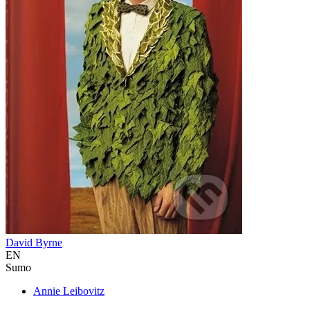
David Byrne
EN
Sumo
Annie Leibovitz