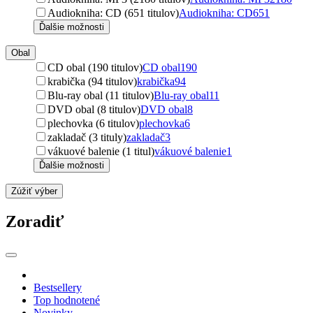
Audiokniha: CD (651 titulov)
Audiokniha: CD
651
Ďalšie možnosti
Obal
CD obal (190 titulov)
CD obal
190
krabička (94 titulov)
krabička
94
Blu-ray obal (11 titulov)
Blu-ray obal
11
DVD obal (8 titulov)
DVD obal
8
plechovka (6 titulov)
plechovka
6
zakladač (3 tituly)
zakladač
3
vákuové balenie (1 titul)
vákuové balenie
1
Ďalšie možnosti
Zúžiť výber
Zoradiť
Bestsellery
Top hodnotené
Novinky