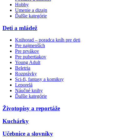
Hobby
Umenie a dizajn
Ďalšie kategórie
Deti a mládež
Knihorad – poradca kníh pre deti
Pre najmenších
Pre prvákov
Pre pubertiakov
Young Adult
Beletria
Rozprávky
Sci-fi, fantasy a komiksy
Leporelá
Náučné knihy
Ďalšie kategórie
Životopisy a reportáže
Kuchárky
Učebnice a slovníky