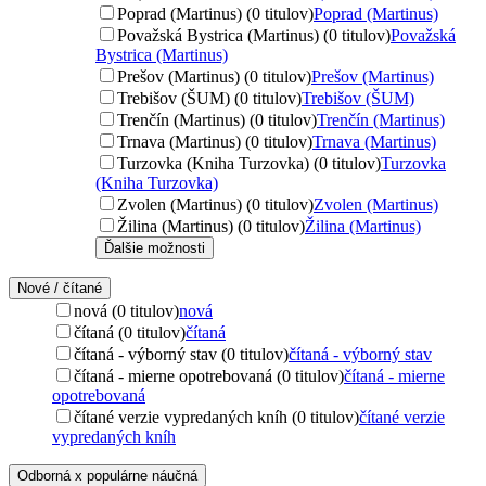
Poprad (Martinus) (0 titulov)
Poprad (Martinus)
Považská Bystrica (Martinus) (0 titulov)
Považská
Bystrica (Martinus)
Prešov (Martinus) (0 titulov)
Prešov (Martinus)
Trebišov (ŠUM) (0 titulov)
Trebišov (ŠUM)
Trenčín (Martinus) (0 titulov)
Trenčín (Martinus)
Trnava (Martinus) (0 titulov)
Trnava (Martinus)
Turzovka (Kniha Turzovka) (0 titulov)
Turzovka
(Kniha Turzovka)
Zvolen (Martinus) (0 titulov)
Zvolen (Martinus)
Žilina (Martinus) (0 titulov)
Žilina (Martinus)
Ďalšie možnosti
Nové / čítané
nová (0 titulov)
nová
čítaná (0 titulov)
čítaná
čítaná - výborný stav (0 titulov)
čítaná - výborný stav
čítaná - mierne opotrebovaná (0 titulov)
čítaná - mierne
opotrebovaná
čítané verzie vypredaných kníh (0 titulov)
čítané verzie
vypredaných kníh
Odborná x populárne náučná