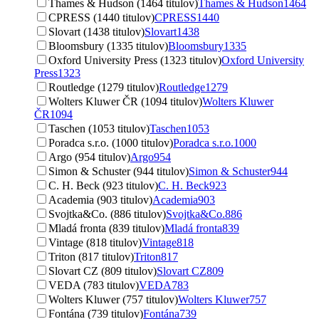
Thames & Hudson (1464 titulov)
Thames & Hudson
1464
CPRESS (1440 titulov)
CPRESS
1440
Slovart (1438 titulov)
Slovart
1438
Bloomsbury (1335 titulov)
Bloomsbury
1335
Oxford University Press (1323 titulov)
Oxford University
Press
1323
Routledge (1279 titulov)
Routledge
1279
Wolters Kluwer ČR (1094 titulov)
Wolters Kluwer
ČR
1094
Taschen (1053 titulov)
Taschen
1053
Poradca s.r.o. (1000 titulov)
Poradca s.r.o.
1000
Argo (954 titulov)
Argo
954
Simon & Schuster (944 titulov)
Simon & Schuster
944
C. H. Beck (923 titulov)
C. H. Beck
923
Academia (903 titulov)
Academia
903
Svojtka&Co. (886 titulov)
Svojtka&Co.
886
Mladá fronta (839 titulov)
Mladá fronta
839
Vintage (818 titulov)
Vintage
818
Triton (817 titulov)
Triton
817
Slovart CZ (809 titulov)
Slovart CZ
809
VEDA (783 titulov)
VEDA
783
Wolters Kluwer (757 titulov)
Wolters Kluwer
757
Fontána (739 titulov)
Fontána
739