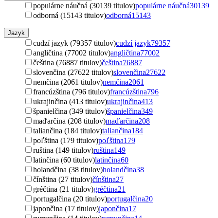
populárne náučná (30139 titulov)
populárne náučná
30139
odborná (15143 titulov)
odborná
15143
Jazyk
cudzí jazyk (79357 titulov)
cudzí jazyk
79357
angličtina (77002 titulov)
angličtina
77002
čeština (76887 titulov)
čeština
76887
slovenčina (27622 titulov)
slovenčina
27622
nemčina (2061 titulov)
nemčina
2061
francúzština (796 titulov)
francúzština
796
ukrajinčina (413 titulov)
ukrajinčina
413
španielčina (349 titulov)
španielčina
349
maďarčina (208 titulov)
maďarčina
208
taliančina (184 titulov)
taliančina
184
poľština (179 titulov)
poľština
179
ruština (149 titulov)
ruština
149
latinčina (60 titulov)
latinčina
60
holandčina (38 titulov)
holandčina
38
čínština (27 titulov)
čínština
27
gréčtina (21 titulov)
gréčtina
21
portugalčina (20 titulov)
portugalčina
20
japončina (17 titulov)
japončina
17