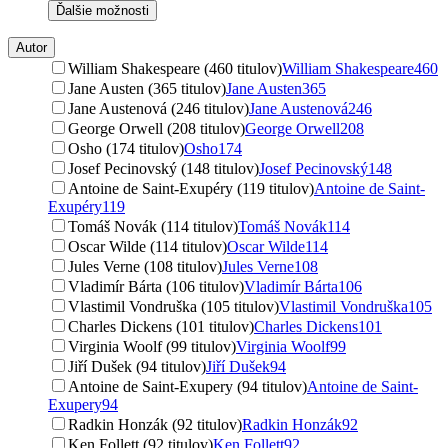
Ďalšie možnosti
Autor
William Shakespeare (460 titulov)
William Shakespeare
460
Jane Austen (365 titulov)
Jane Austen
365
Jane Austenová (246 titulov)
Jane Austenová
246
George Orwell (208 titulov)
George Orwell
208
Osho (174 titulov)
Osho
174
Josef Pecinovský (148 titulov)
Josef Pecinovský
148
Antoine de Saint-Exupéry (119 titulov)
Antoine de Saint-
Exupéry
119
Tomáš Novák (114 titulov)
Tomáš Novák
114
Oscar Wilde (114 titulov)
Oscar Wilde
114
Jules Verne (108 titulov)
Jules Verne
108
Vladimír Bárta (106 titulov)
Vladimír Bárta
106
Vlastimil Vondruška (105 titulov)
Vlastimil Vondruška
105
Charles Dickens (101 titulov)
Charles Dickens
101
Virginia Woolf (99 titulov)
Virginia Woolf
99
Jiří Dušek (94 titulov)
Jiří Dušek
94
Antoine de Saint-Exupery (94 titulov)
Antoine de Saint-
Exupery
94
Radkin Honzák (92 titulov)
Radkin Honzák
92
Ken Follett (92 titulov)
Ken Follett
92