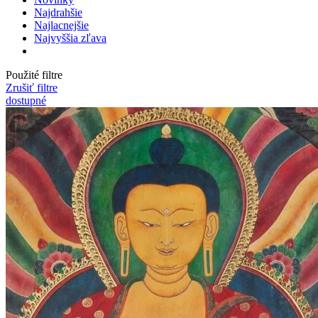
Najdrahšie
Najlacnejšie
Najvyššia zľava
Použité filtre
Zrušiť filtre
dostupné