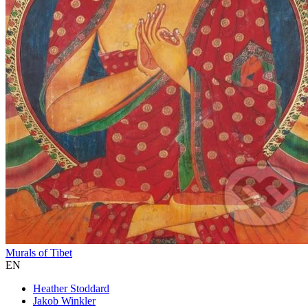
Murals of Tibet
EN
Heather Stoddard
Jakob Winkler