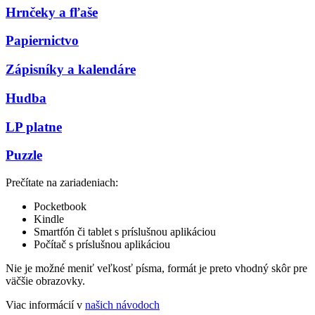
Hrnčeky a fľaše
Papiernictvo
Zápisníky a kalendáre
Hudba
LP platne
Puzzle
Prečítate na zariadeniach:
Pocketbook
Kindle
Smartfón či tablet s príslušnou aplikáciou
Počítač s príslušnou aplikáciou
Nie je možné meniť veľkosť písma, formát je preto vhodný skôr pre
väčšie obrazovky.
Viac informácií v
našich návodoch