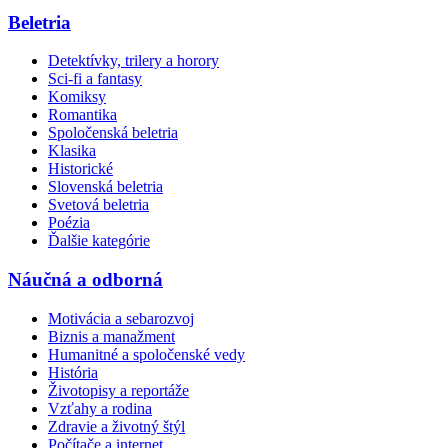
Beletria
Detektívky, trilery a horory
Sci-fi a fantasy
Komiksy
Romantika
Spoločenská beletria
Klasika
Historické
Slovenská beletria
Svetová beletria
Poézia
Ďalšie kategórie
Náučná a odborná
Motivácia a sebarozvoj
Biznis a manažment
Humanitné a spoločenské vedy
História
Životopisy a reportáže
Vzťahy a rodina
Zdravie a životný štýl
Počítače a internet