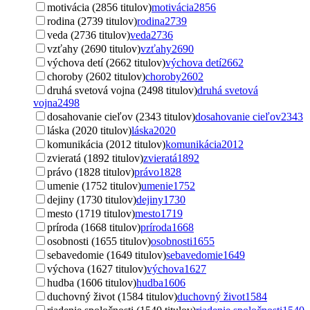
motivácia (2856 titulov)
motivácia
2856
rodina (2739 titulov)
rodina
2739
veda (2736 titulov)
veda
2736
vzťahy (2690 titulov)
vzťahy
2690
výchova detí (2662 titulov)
výchova detí
2662
choroby (2602 titulov)
choroby
2602
druhá svetová vojna (2498 titulov)
druhá svetová
vojna
2498
dosahovanie cieľov (2343 titulov)
dosahovanie cieľov
2343
láska (2020 titulov)
láska
2020
komunikácia (2012 titulov)
komunikácia
2012
zvieratá (1892 titulov)
zvieratá
1892
právo (1828 titulov)
právo
1828
umenie (1752 titulov)
umenie
1752
dejiny (1730 titulov)
dejiny
1730
mesto (1719 titulov)
mesto
1719
príroda (1668 titulov)
príroda
1668
osobnosti (1655 titulov)
osobnosti
1655
sebavedomie (1649 titulov)
sebavedomie
1649
výchova (1627 titulov)
výchova
1627
hudba (1606 titulov)
hudba
1606
duchovný život (1584 titulov)
duchovný život
1584