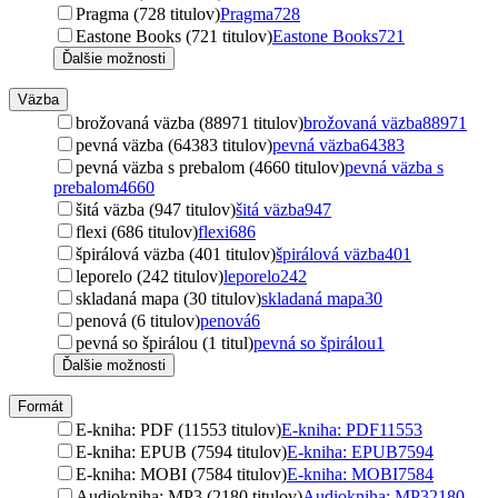
Pragma (728 titulov)
Pragma
728
Eastone Books (721 titulov)
Eastone Books
721
Ďalšie možnosti
Väzba
brožovaná väzba (88971 titulov)
brožovaná väzba
88971
pevná väzba (64383 titulov)
pevná väzba
64383
pevná väzba s prebalom (4660 titulov)
pevná väzba s
prebalom
4660
šitá väzba (947 titulov)
šitá väzba
947
flexi (686 titulov)
flexi
686
špirálová väzba (401 titulov)
špirálová väzba
401
leporelo (242 titulov)
leporelo
242
skladaná mapa (30 titulov)
skladaná mapa
30
penová (6 titulov)
penová
6
pevná so špirálou (1 titul)
pevná so špirálou
1
Ďalšie možnosti
Formát
E-kniha: PDF (11553 titulov)
E-kniha: PDF
11553
E-kniha: EPUB (7594 titulov)
E-kniha: EPUB
7594
E-kniha: MOBI (7584 titulov)
E-kniha: MOBI
7584
Audiokniha: MP3 (2180 titulov)
Audiokniha: MP3
2180