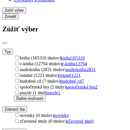
Zúžiť výber
Zoradiť
Zúžiť výber
Typ
kniha (165310 titulov)
kniha
165310
e-kniha (12794 titulov)
e-kniha
12794
audiokniha (2831 titulov)
audiokniha
2831
ostatné (1221 titulov)
ostatné
1221
hudobné cd (7 titulov)
hudobné cd
7
spoločenská hra (2 tituly)
spoločenská hra
2
puzzle (1 titul)
puzzle
1
Ďalšie možnosti
Zobraziť iba
novinky (0 titulov)
novinky
zľavnené tituly (0 titulov)
zľavnené tituly