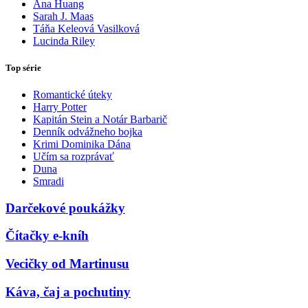
Ana Huang
Sarah J. Maas
Táňa Keleová Vasilková
Lucinda Riley
Top série
Romantické úteky
Harry Potter
Kapitán Stein a Notár Barbarič
Denník odvážneho bojka
Krimi Dominika Dána
Učím sa rozprávať
Duna
Smradi
Darčekové poukážky
Čítačky e-kníh
Vecičky od Martinusu
Káva, čaj a pochutiny