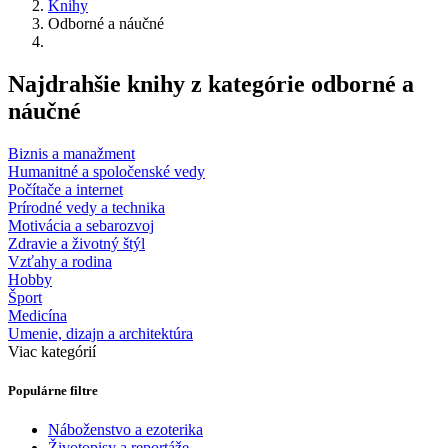
Knihy
Odborné a náučné
Najdrahšie knihy z kategórie odborné a
náučné
Biznis a manažment
Humanitné a spoločenské vedy
Počítače a internet
Prírodné vedy a technika
Motivácia a sebarozvoj
Zdravie a životný štýl
Vzťahy a rodina
Hobby
Šport
Medicína
Umenie, dizajn a architektúra
Viac kategórií
Populárne filtre
Náboženstvo a ezoterika
Životopisy a reportáže