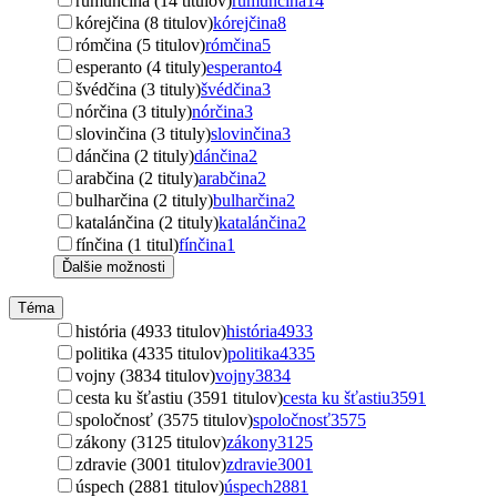
rumunčina (14 titulov)
rumunčina
14
kórejčina (8 titulov)
kórejčina
8
rómčina (5 titulov)
rómčina
5
esperanto (4 tituly)
esperanto
4
švédčina (3 tituly)
švédčina
3
nórčina (3 tituly)
nórčina
3
slovinčina (3 tituly)
slovinčina
3
dánčina (2 tituly)
dánčina
2
arabčina (2 tituly)
arabčina
2
bulharčina (2 tituly)
bulharčina
2
katalánčina (2 tituly)
katalánčina
2
fínčina (1 titul)
fínčina
1
Ďalšie možnosti
Téma
história (4933 titulov)
história
4933
politika (4335 titulov)
politika
4335
vojny (3834 titulov)
vojny
3834
cesta ku šťastiu (3591 titulov)
cesta ku šťastiu
3591
spoločnosť (3575 titulov)
spoločnosť
3575
zákony (3125 titulov)
zákony
3125
zdravie (3001 titulov)
zdravie
3001
úspech (2881 titulov)
úspech
2881