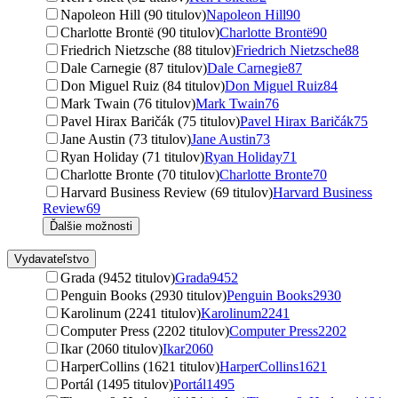
Napoleon Hill (90 titulov)
Napoleon Hill
90
Charlotte Brontë (90 titulov)
Charlotte Brontë
90
Friedrich Nietzsche (88 titulov)
Friedrich Nietzsche
88
Dale Carnegie (87 titulov)
Dale Carnegie
87
Don Miguel Ruiz (84 titulov)
Don Miguel Ruiz
84
Mark Twain (76 titulov)
Mark Twain
76
Pavel Hirax Baričák (75 titulov)
Pavel Hirax Baričák
75
Jane Austin (73 titulov)
Jane Austin
73
Ryan Holiday (71 titulov)
Ryan Holiday
71
Charlotte Bronte (70 titulov)
Charlotte Bronte
70
Harvard Business Review (69 titulov)
Harvard Business
Review
69
Ďalšie možnosti
Vydavateľstvo
Grada (9452 titulov)
Grada
9452
Penguin Books (2930 titulov)
Penguin Books
2930
Karolinum (2241 titulov)
Karolinum
2241
Computer Press (2202 titulov)
Computer Press
2202
Ikar (2060 titulov)
Ikar
2060
HarperCollins (1621 titulov)
HarperCollins
1621
Portál (1495 titulov)
Portál
1495