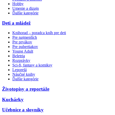
Hobby
Umenie a dizajn
Ďalšie kategórie
Deti a mládež
Knihorad – poradca kníh pre deti
Pre najmenších
Pre prvákov
Pre pubertiakov
Young Adult
Beletria
Rozprávky
Sci-fi, fantasy a komiksy
Leporelá
Náučné knihy
Ďalšie kategórie
Životopisy a reportáže
Kuchárky
Učebnice a slovníky