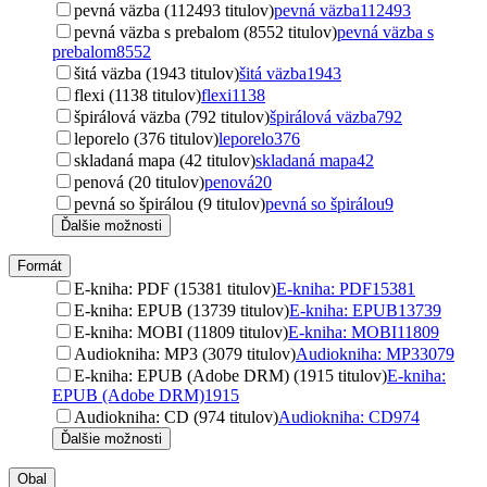
pevná väzba (112493 titulov)
pevná väzba
112493
pevná väzba s prebalom (8552 titulov)
pevná väzba s
prebalom
8552
šitá väzba (1943 titulov)
šitá väzba
1943
flexi (1138 titulov)
flexi
1138
špirálová väzba (792 titulov)
špirálová väzba
792
leporelo (376 titulov)
leporelo
376
skladaná mapa (42 titulov)
skladaná mapa
42
penová (20 titulov)
penová
20
pevná so špirálou (9 titulov)
pevná so špirálou
9
Ďalšie možnosti
Formát
E-kniha: PDF (15381 titulov)
E-kniha: PDF
15381
E-kniha: EPUB (13739 titulov)
E-kniha: EPUB
13739
E-kniha: MOBI (11809 titulov)
E-kniha: MOBI
11809
Audiokniha: MP3 (3079 titulov)
Audiokniha: MP3
3079
E-kniha: EPUB (Adobe DRM) (1915 titulov)
E-kniha:
EPUB (Adobe DRM)
1915
Audiokniha: CD (974 titulov)
Audiokniha: CD
974
Ďalšie možnosti
Obal