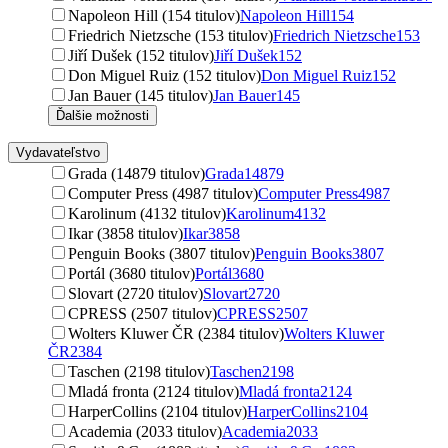
Napoleon Hill (154 titulov)
Napoleon Hill
154
Friedrich Nietzsche (153 titulov)
Friedrich Nietzsche
153
Jiří Dušek (152 titulov)
Jiří Dušek
152
Don Miguel Ruiz (152 titulov)
Don Miguel Ruiz
152
Jan Bauer (145 titulov)
Jan Bauer
145
Ďalšie možnosti
Vydavateľstvo
Grada (14879 titulov)
Grada
14879
Computer Press (4987 titulov)
Computer Press
4987
Karolinum (4132 titulov)
Karolinum
4132
Ikar (3858 titulov)
Ikar
3858
Penguin Books (3807 titulov)
Penguin Books
3807
Portál (3680 titulov)
Portál
3680
Slovart (2720 titulov)
Slovart
2720
CPRESS (2507 titulov)
CPRESS
2507
Wolters Kluwer ČR (2384 titulov)
Wolters Kluwer
ČR
2384
Taschen (2198 titulov)
Taschen
2198
Mladá fronta (2124 titulov)
Mladá fronta
2124
HarperCollins (2104 titulov)
HarperCollins
2104
Academia (2033 titulov)
Academia
2033