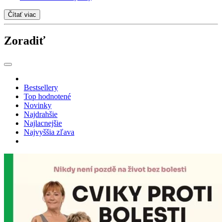
Čítať viac
Zoradiť
Bestsellery
Top hodnotené
Novinky
Najdrahšie
Najlacnejšie
Najvyššia zľava