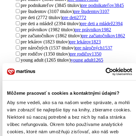
pre podnikateľov (3845 titulov)
pre podnikateľov
3845
pre študentov (3107 titulov)
pre študentov
3107
pre deti (2772 titulov)
pre deti
2772
pre deti a mládež (2394 titulov)
pre deti a mládež
2394
pre právnikov (1982 titulov)
pre právnikov
1982
pre začiatočníkov (1862 titulov)
pre začiatočníkov
1862
pre lekárov (1823 titulov)
pre lekárov
1823
pre náročných (1537 titulov)
pre náročných
1537
pre rodičov (1350 titulov)
pre rodičov
1350
young adult (1265 titulov)
young adult
1265
pre chlapcov (1115 titulov)
pre chlapcov
1115
pre učiteľov (1071 titulov)
pre učiteľov
1071
new adult (936 titulov)
new adult
936
pre športovcov (914 titulov)
pre športovcov
914
pre žiakov (707 titulov)
pre žiakov
707
Môžeme pracovať s cookies a kontaktnými údajmi?
pre dievčatá (670 titulov)
pre dievčatá
670
pre fyzické osoby (588 titulov)
pre fyzické osoby
588
Aby sme vedeli, ako sa na našom webe správate, a mohli
pre trénerov (437 titulov)
pre trénerov
437
vám zobraziť tie najlepšie tipy na knihy, zbierame cookies.
pre kresťanov (437 titulov)
pre kresťanov
437
Niektoré sú naozaj potrebné a bez nich by naša stránka
pre najmenších (435 titulov)
pre najmenších
435
vôbec nefungovala. Okrem toho používame analytické
pre cestovateľov (363 titulov)
pre cestovateľov
363
cookies, ktoré nám umožňujú zisťovať, ako náš web
pre predškolákov (317 titulov)
pre predškolákov
317