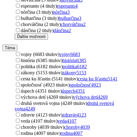
esperanto (4 tituly)
esperanto
4
nórčina (3 tituly)
nórčina
3
bulharčina (3 tituly)
bulharčina
3
chorvátčina (2 tituly)
chorvátčina
2
dánčina (2 tituly)
dánčina
2
Ďalšie možnosti
Téma
vojny (6683 titulov)
vojny
6683
história (6385 titulov)
história
6385
politika (6182 titulov)
politika
6182
zákony (5153 titulov)
zákony
5153
cesta ku šťastiu (5141 titulov)
cesta ku šťastiu
5141
spoločnosť (4923 titulov)
spoločnosť
4923
úspech (4351 titulov)
úspech
4351
výchova detí (4269 titulov)
výchova detí
4269
druhá svetová vojna (4249 titulov)
druhá svetová
vojna
4249
zdravie (4123 titulov)
zdravie
4123
veda (4107 titulov)
veda
4107
choroby (4039 titulov)
choroby
4039
rodina (4007 titulov)
rodina
4007