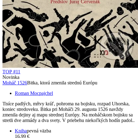
TOP #11
Novinka
Moháč 1526
Bitka, ktorá zmenila strednú Európu
Roman Mocpajchel
Tisíce padlých, mŕtvy kráľ, pohroma na bojisku, rozpad Uhorska,
koniec stredoveku. Bitka pri Moháči 29. augusta 1526 navždy
zmenila dejiny aj mapu strednej Európy. Na moháčskom bojisku sa
stretli dve armády a dva svety. V priebehu niekoľkých hodín padol..
Kniha
pevná väzba
16,99 €