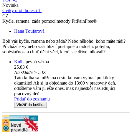
Novinka
Cviky proti bolesti 1.
CZ
Kyčle, ramena, záda pomocí metody FitPainFree®
Hana Toufarová
Bolí vás kyčle, ramena nebo záda? Nebo někoho, koho máte rádi?
Přicházíte vy nebo vaši blízcí postupně o radost z pohybu,
soběstačnost a chuť dělat věci, které jste dříve milovali?...
Kniha
pevná väzba
25,83 €
Na sklade > 5 ks
Táto kniha sa môže na cestu ku vám vybrať prakticky
okamžite! Ak si ju objednáte do 13:00 v pracovný deň,
odošleme vám ju ešte dnes, inak najneskôr nasledujúci
pracovný deň.
Pridať do zoznamu
Vložiť do košíka