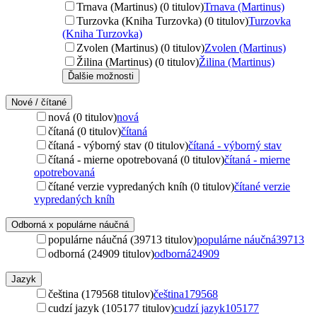
Trnava (Martinus) (0 titulov)
Trnava (Martinus)
Turzovka (Kniha Turzovka) (0 titulov)
Turzovka
(Kniha Turzovka)
Zvolen (Martinus) (0 titulov)
Zvolen (Martinus)
Žilina (Martinus) (0 titulov)
Žilina (Martinus)
Ďalšie možnosti
Nové / čítané
nová (0 titulov)
nová
čítaná (0 titulov)
čítaná
čítaná - výborný stav (0 titulov)
čítaná - výborný stav
čítaná - mierne opotrebovaná (0 titulov)
čítaná - mierne
opotrebovaná
čítané verzie vypredaných kníh (0 titulov)
čítané verzie
vypredaných kníh
Odborná x populárne náučná
populárne náučná (39713 titulov)
populárne náučná
39713
odborná (24909 titulov)
odborná
24909
Jazyk
čeština (179568 titulov)
čeština
179568
cudzí jazyk (105177 titulov)
cudzí jazyk
105177