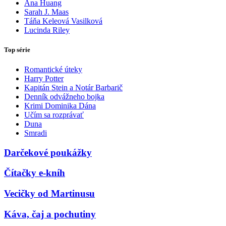
Ana Huang
Sarah J. Maas
Táňa Keleová Vasilková
Lucinda Riley
Top série
Romantické úteky
Harry Potter
Kapitán Stein a Notár Barbarič
Denník odvážneho bojka
Krimi Dominika Dána
Učím sa rozprávať
Duna
Smradi
Darčekové poukážky
Čítačky e-kníh
Vecičky od Martinusu
Káva, čaj a pochutiny