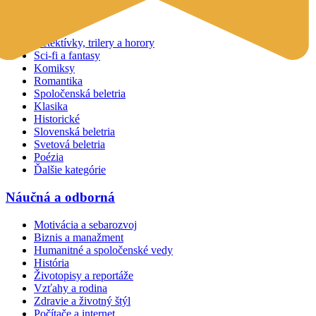
Beletria
Detektívky, trilery a horory
Sci-fi a fantasy
Komiksy
Romantika
Spoločenská beletria
Klasika
Historické
Slovenská beletria
Svetová beletria
Poézia
Ďalšie kategórie
Náučná a odborná
Motivácia a sebarozvoj
Biznis a manažment
Humanitné a spoločenské vedy
História
Životopisy a reportáže
Vzťahy a rodina
Zdravie a životný štýl
Počítače a internet