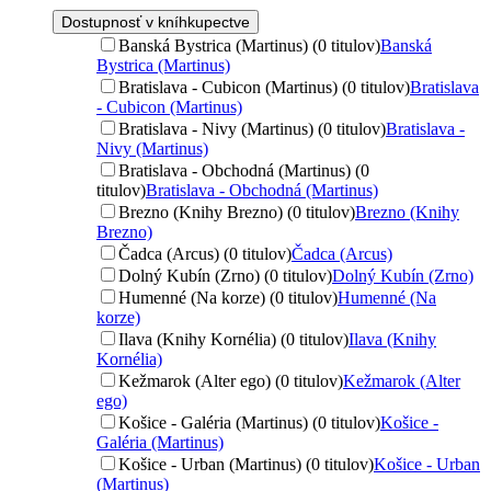
Dostupnosť v kníhkupectve
Banská Bystrica (Martinus) (0 titulov)
Banská
Bystrica (Martinus)
Bratislava - Cubicon (Martinus) (0 titulov)
Bratislava
- Cubicon (Martinus)
Bratislava - Nivy (Martinus) (0 titulov)
Bratislava -
Nivy (Martinus)
Bratislava - Obchodná (Martinus) (0
titulov)
Bratislava - Obchodná (Martinus)
Brezno (Knihy Brezno) (0 titulov)
Brezno (Knihy
Brezno)
Čadca (Arcus) (0 titulov)
Čadca (Arcus)
Dolný Kubín (Zrno) (0 titulov)
Dolný Kubín (Zrno)
Humenné (Na korze) (0 titulov)
Humenné (Na
korze)
Ilava (Knihy Kornélia) (0 titulov)
Ilava (Knihy
Kornélia)
Kežmarok (Alter ego) (0 titulov)
Kežmarok (Alter
ego)
Košice - Galéria (Martinus) (0 titulov)
Košice -
Galéria (Martinus)
Košice - Urban (Martinus) (0 titulov)
Košice - Urban
(Martinus)