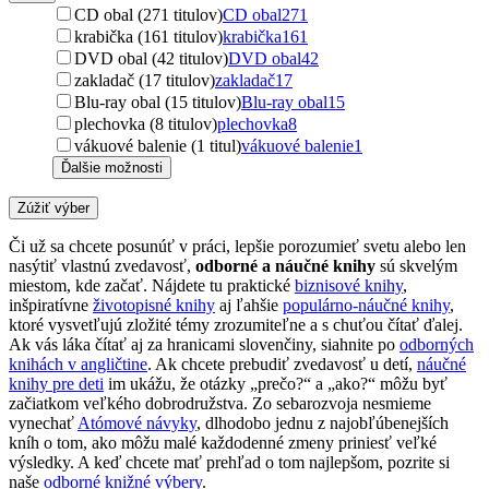
CD obal (271 titulov)
CD obal
271
krabička (161 titulov)
krabička
161
DVD obal (42 titulov)
DVD obal
42
zakladač (17 titulov)
zakladač
17
Blu-ray obal (15 titulov)
Blu-ray obal
15
plechovka (8 titulov)
plechovka
8
vákuové balenie (1 titul)
vákuové balenie
1
Ďalšie možnosti
Zúžiť výber
Či už sa chcete posunúť v práci, lepšie porozumieť svetu alebo len
nasýtiť vlastnú zvedavosť,
odborné a náučné knihy
sú skvelým
miestom, kde začať. Nájdete tu praktické
biznisové knihy
,
inšpiratívne
životopisné knihy
aj ľahšie
populárno-náučné knihy
,
ktoré vysvetľujú zložité témy zrozumiteľne a s chuťou čítať ďalej.
Ak vás láka čítať aj za hranicami slovenčiny, siahnite po
odborných
knihách v angličtine
. Ak chcete prebudiť zvedavosť u detí,
náučné
knihy pre deti
im ukážu, že otázky „prečo?“ a „ako?“ môžu byť
začiatkom veľkého dobrodružstva. Zo sebarozvoja nesmieme
vynechať
Atómové návyky
, dlhodobo jednu z najobľúbenejších
kníh o tom, ako môžu malé každodenné zmeny priniesť veľké
výsledky. A keď chcete mať prehľad o tom najlepšom, pozrite si
naše
odborné knižné výbery
.