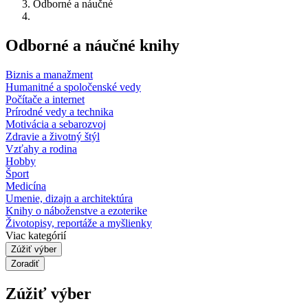
Odborné a náučné
Odborné a náučné knihy
Biznis a manažment
Humanitné a spoločenské vedy
Počítače a internet
Prírodné vedy a technika
Motivácia a sebarozvoj
Zdravie a životný štýl
Vzťahy a rodina
Hobby
Šport
Medicína
Umenie, dizajn a architektúra
Knihy o náboženstve a ezoterike
Životopisy, reportáže a myšlienky
Viac kategórií
Zúžiť výber
Zoradiť
Zúžiť výber