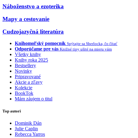
Náboženstvo a ezoterika
Mapy a cestovanie
Cudzojazyčná literatúra
Knihomoľský pomocník
Spýtajte sa Sherlocka, čo čítať
Odporúčame pre vás
Knižné tipy ušité na mieru vám
Všetky knihy
Knihy roka 2025
Bestsellery
Novinky
Pripravované
Akcie a zľavy
Kolekcie
BookTok
Mám záujem o titul
Top autori
Dominik Dán
Julie Caplin
Rebecca Yarros