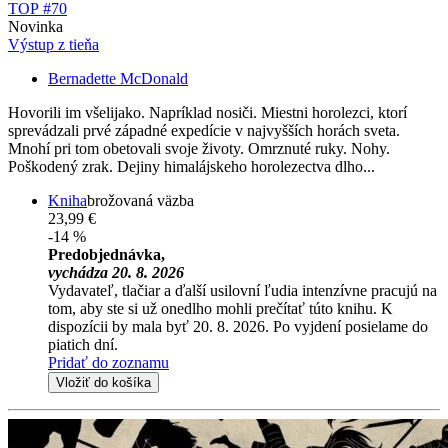
TOP #70
Novinka
Výstup z tieňa
Bernadette McDonald
Hovorili im všelijako. Napríklad nosiči. Miestni horolezci, ktorí
sprevádzali prvé západné expedície v najvyšších horách sveta.
Mnohí pri tom obetovali svoje životy. Omrznuté ruky. Nohy.
Poškodený zrak. Dejiny himalájskeho horolezectva dlho...
Kniha
brožovaná väzba
23,99 €
-14 %
Predobjednávka,
vychádza 20. 8. 2026
Vydavateľ, tlačiar a ďalší usilovní ľudia intenzívne pracujú na
tom, aby ste si už onedlho mohli prečítať túto knihu. K
dispozícii by mala byť 20. 8. 2026. Po vyjdení posielame do
piatich dní.
Pridať do zoznamu
Vložiť do košíka