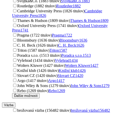
Svojtka&Co. (1883 titulov)
Svojtka&Co.
1883
Routledge (1882 titulov)
Routledge
1882
Cambridge University Press (1826 titulov)
Cambridge
University Press
1826
Thames & Hudson (1809 titulov)
Thames & Hudson
1809
Oxford University Press (1741 titulov)
Oxford University
Press
1741
Pragma (1722 titulov)
Pragma
1722
Bloomsbury (1636 titulov)
Bloomsbury
1636
C. H. Beck (1626 titulov)
C. H. Beck
1626
Triton (1587 titulov)
Triton
1587
Poradca s.r.o. (1513 titulov)
Poradca s.r.o.
1513
Vyšehrad (1434 titulov)
Vyšehrad
1434
Wolters Kluwer (1427 titulov)
Wolters Kluwer
1427
Knižní klub (1426 titulov)
Knižní klub
1426
Slovart CZ (1420 titulov)
Slovart CZ
1420
Argo (1417 titulov)
Argo
1417
John Wiley & Sons (1279 titulov)
John Wiley & Sons
1279
Rebo (1269 titulov)
Rebo
1269
Ďalšie možnosti
Väzba
brožovaná väzba (156482 titulov)
brožovaná väzba
156482