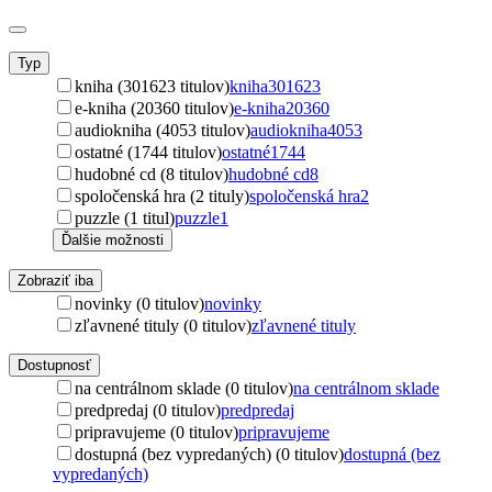
Typ
kniha (301623 titulov)
kniha
301623
e-kniha (20360 titulov)
e-kniha
20360
audiokniha (4053 titulov)
audiokniha
4053
ostatné (1744 titulov)
ostatné
1744
hudobné cd (8 titulov)
hudobné cd
8
spoločenská hra (2 tituly)
spoločenská hra
2
puzzle (1 titul)
puzzle
1
Ďalšie možnosti
Zobraziť iba
novinky (0 titulov)
novinky
zľavnené tituly (0 titulov)
zľavnené tituly
Dostupnosť
na centrálnom sklade (0 titulov)
na centrálnom sklade
predpredaj (0 titulov)
predpredaj
pripravujeme (0 titulov)
pripravujeme
dostupná (bez vypredaných) (0 titulov)
dostupná (bez
vypredaných)