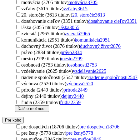
motivácia (3705 titulov)
motivácia
3705
vzťahy (3615 titulov)
vzťahy
3615
20. storočie (3613 titulov)
20. storočie
3613
dosahovanie cieľov (3351 titulov)
dosahovanie cieľov
3351
láska (3055 titulov)
láska
3055
zvieratá (2965 titulov)
zvieratá
2965
komunikácia (2951 titulov)
komunikácia
2951
duchovný život (2876 titulov)
duchovný život
2876
právo (2834 titulov)
právo
2834
mesto (2799 titulov)
mesto
2799
osobnosti (2753 titulov)
osobnosti
2753
vzdelávanie (2625 titulov)
vzdelávanie
2625
riadenie spoločnosti (2547 titulov)
riadenie spoločnosti
2547
výchova (2520 titulov)
výchova
2520
príroda (2449 titulov)
príroda
2449
dejiny (2440 titulov)
dejiny
2440
ľudia (2359 titulov)
ľudia
2359
Ďalšie možnosti
Pre koho
pre dospelých (18706 titulov)
pre dospelých
18706
pre ženy (5778 titulov)
pre ženy
5778
pre mužov (3846 titulov)
pre mužov
3846