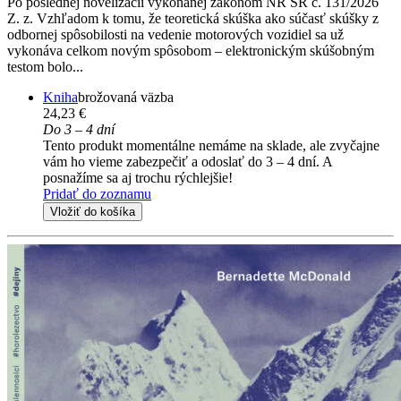
Po poslednej novelizácii vykonanej zákonom NR SR č. 131/2026
Z. z. Vzhľadom k tomu, že teoretická skúška ako súčasť skúšky z
odbornej spôsobilosti na vedenie motorových vozidiel sa už
vykonáva celkom novým spôsobom – elektronickým skúšobným
testom bolo...
Kniha
brožovaná väzba
24,23 €
Do 3 – 4 dní
Tento produkt momentálne nemáme na sklade, ale zvyčajne
vám ho vieme zabezpečiť a odoslať do 3 – 4 dní. A
posnažíme sa aj trochu rýchlejšie!
Pridať do zoznamu
Vložiť do košíka