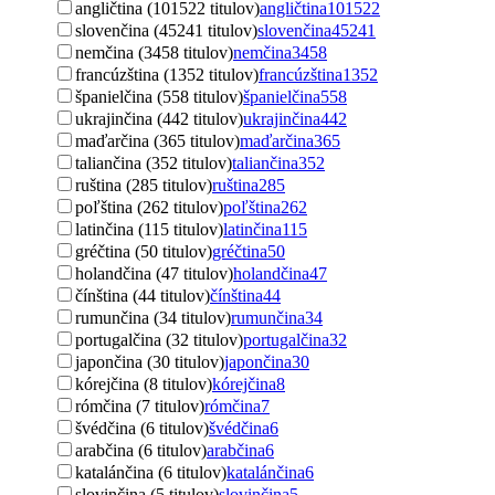
angličtina (101522 titulov)
angličtina
101522
slovenčina (45241 titulov)
slovenčina
45241
nemčina (3458 titulov)
nemčina
3458
francúzština (1352 titulov)
francúzština
1352
španielčina (558 titulov)
španielčina
558
ukrajinčina (442 titulov)
ukrajinčina
442
maďarčina (365 titulov)
maďarčina
365
taliančina (352 titulov)
taliančina
352
ruština (285 titulov)
ruština
285
poľština (262 titulov)
poľština
262
latinčina (115 titulov)
latinčina
115
gréčtina (50 titulov)
gréčtina
50
holandčina (47 titulov)
holandčina
47
čínština (44 titulov)
čínština
44
rumunčina (34 titulov)
rumunčina
34
portugalčina (32 titulov)
portugalčina
32
japončina (30 titulov)
japončina
30
kórejčina (8 titulov)
kórejčina
8
rómčina (7 titulov)
rómčina
7
švédčina (6 titulov)
švédčina
6
arabčina (6 titulov)
arabčina
6
katalánčina (6 titulov)
katalánčina
6
slovinčina (5 titulov)
slovinčina
5