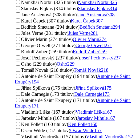
Namkhai Norbu (325 titulov)
Namkhai Norbu
325
Stanislav Fajkus (314 titulov)
Stanislav Fajkus
314
Jane Austenová (308 titulov)
Jane Austenová
308
Karel Čapek (307 titulov)
Karel Čapek
307
Bedřich Smetana (294 titulov)
Bedřich Smetana
294
Jules Verne (281 titulov)
Jules Verne
281
Olivier Marin (274 titulov)
Olivier Marin
274
George Orwell (271 titulov)
George Orwell
271
Rudolf Zuber (259 titulov)
Rudolf Zuber
259
Josef Pecinovský (237 titulov)
Josef Pecinovský
237
Osho (229 titulov)
Osho
229
Tomáš Novák (218 titulov)
Tomáš Novák
218
Antoine de Saint-Exupéry (194 titulov)
Antoine de Saint-
Exupéry
194
Jiřina Spilková (175 titulov)
Jiřina Spilková
175
Dale Carnegie (173 titulov)
Dale Carnegie
173
Antoine de Saint-Exupery (171 titulov)
Antoine de Saint-
Exupery
171
Vladimír Liška (167 titulov)
Vladimír Liška
167
Jaroslav Mihule (167 titulov)
Jaroslav Mihule
167
Ken Follett (160 titulov)
Ken Follett
160
Oscar Wilde (157 titulov)
Oscar Wilde
157
Vlastimil Vondruška (157 titulov)
Vlastimil Vondruška
157