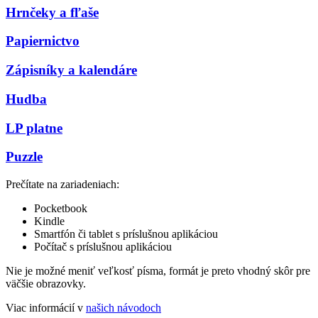
Hrnčeky a fľaše
Papiernictvo
Zápisníky a kalendáre
Hudba
LP platne
Puzzle
Prečítate na zariadeniach:
Pocketbook
Kindle
Smartfón či tablet s príslušnou aplikáciou
Počítač s príslušnou aplikáciou
Nie je možné meniť veľkosť písma, formát je preto vhodný skôr pre
väčšie obrazovky.
Viac informácií v
našich návodoch