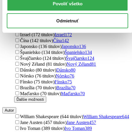
Povoliť všetko
Švédsko (180 titulov)
Švédsko
180
Holandsko (180 titulov)
Holandsko
180
Rakúsko (179 titulov)
Rakúsko
179
Odmietnuť
Rusko (178 titulov)
Rusko
178
Ukrajina (176 titulov)
Ukrajina
176
Izrael (172 titulov)
Izrael
172
Čína (142 titulov)
Čína
142
Japonsko (136 titulov)
Japonsko
136
Španielsko (134 titulov)
Španielsko
134
Švajčiarsko (124 titulov)
Švajčiarsko
124
Nový Zéland (81 titulov)
Nový Zéland
81
Dánsko (80 titulov)
Dánsko
80
Nórsko (76 titulov)
Nórsko
76
Fínsko (75 titulov)
Fínsko
75
Brazília (70 titulov)
Brazília
70
Maďarsko (70 titulov)
Maďarsko
70
Ďalšie možnosti
Autor
William Shakespeare (644 titulov)
William Shakespeare
644
Jane Austen (457 titulov)
Jane Austen
457
Ivo Toman (389 titulov)
Ivo Toman
389