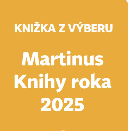
Doručenie
Kníhkupectvá
Knihovrátok
Poukážky
Knižný blog
Kontakt
E-knihy
Audioknihy
Hry
Filmy
Knihy
Doplnky
Vyhľadávanie
Prihlásiť
Vyhľadávanie
Knihy
E-knihy
Audioknihy
Hry
Filmy
Doplnky