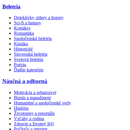
Beletria
Detektívky, trilery a horory
Sci-fi a fantasy
Komiksy
Romantika
Spoločenská beletria
Klasika
Historické
Slovenská beletria
Svetová beletria
Poézia
Ďalšie kategórie
Náučná a odborná
Motivácia a sebarozvoj
Biznis a manažment
Humanitné a spoločenské vedy
História
Životopisy a reportáže
Vzťahy a rodina
Zdravie a životný štýl
Počítače a internet