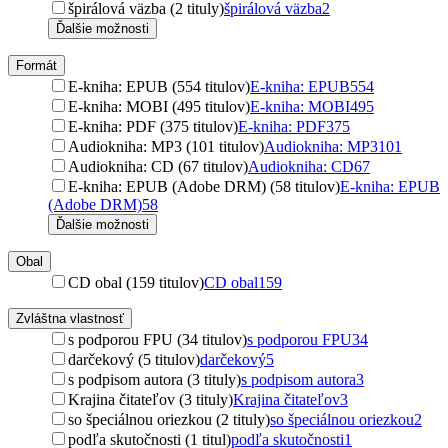
špirálová väzba (2 tituly)
špirálová väzba
2
Ďalšie možnosti
Formát
E-kniha: EPUB (554 titulov)
E-kniha: EPUB
554
E-kniha: MOBI (495 titulov)
E-kniha: MOBI
495
E-kniha: PDF (375 titulov)
E-kniha: PDF
375
Audiokniha: MP3 (101 titulov)
Audiokniha: MP3
101
Audiokniha: CD (67 titulov)
Audiokniha: CD
67
E-kniha: EPUB (Adobe DRM) (58 titulov)
E-kniha: EPUB
(Adobe DRM)
58
Ďalšie možnosti
Obal
CD obal (159 titulov)
CD obal
159
Zvláštna vlastnosť
s podporou FPU (34 titulov)
s podporou FPU
34
darčekový (5 titulov)
darčekový
5
s podpisom autora (3 tituly)
s podpisom autora
3
Krajina čitateľov (3 tituly)
Krajina čitateľov
3
so špeciálnou oriezkou (2 tituly)
so špeciálnou oriezkou
2
podľa skutočnosti (1 titul)
podľa skutočnosti
1