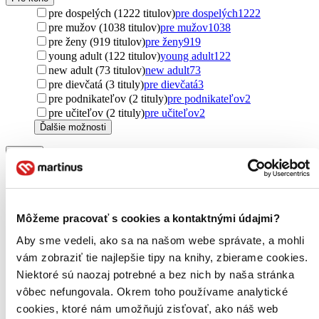
pre dospelých (1222 titulov)
pre dospelých
1222
pre mužov (1038 titulov)
pre mužov
1038
pre ženy (919 titulov)
pre ženy
919
young adult (122 titulov)
young adult
122
new adult (73 titulov)
new adult
73
pre dievčatá (3 tituly)
pre dievčatá
3
pre podnikateľov (2 tituly)
pre podnikateľov
2
pre učiteľov (2 tituly)
pre učiteľov
2
Ďalšie možnosti
Pôvod
zahraničný (1297 titulov)
zahraničný
1297
Česko (571 titulov)
Česko
571
Spojené kráľovstvo (569 titulov)
Spojené kráľovstvo
569
Spojené štáty (482 titulov)
Spojené štáty
482
Môžeme pracovať s cookies a kontaktnými údajmi?
Slovensko (270 titulov)
Slovensko
270
Taliansko (50 titulov)
Taliansko
50
Aby sme vedeli, ako sa na našom webe správate, a mohli
Francúzsko (45 titulov)
Francúzsko
45
vám zobraziť tie najlepšie tipy na knihy, zbierame cookies.
severský (37 titulov)
severský
37
Niektoré sú naozaj potrebné a bez nich by naša stránka
Ukrajina (27 titulov)
Ukrajina
27
vôbec nefungovala. Okrem toho používame analytické
Nemecko (24 titulov)
Nemecko
24
cookies, ktoré nám umožňujú zisťovať, ako náš web
Švédsko (23 titulov)
Švédsko
23