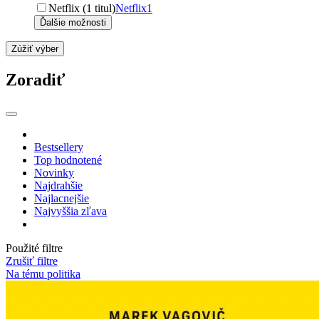
Netflix (1 titul)
Netflix
1
Ďalšie možnosti
Zúžiť výber
Zoradiť
Bestsellery
Top hodnotené
Novinky
Najdrahšie
Najlacnejšie
Najvyššia zľava
Použité filtre
Zrušiť filtre
Na tému politika