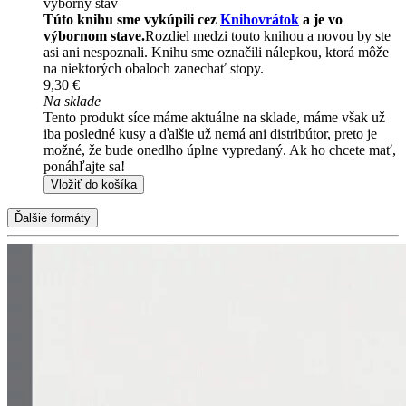
výborný stav
Túto knihu sme vykúpili cez
Knihovrátok
a je vo
výbornom stave.
Rozdiel medzi touto knihou a novou by ste
asi ani nespoznali. Knihu sme označili nálepkou, ktorá môže
na niektorých obaloch zanechať stopy.
9,30 €
Na sklade
Tento produkt síce máme aktuálne na sklade, máme však už
iba posledné kusy a ďalšie už nemá ani distribútor, preto je
možné, že bude onedlho úplne vypredaný. Ak ho chcete mať,
ponáhľajte sa!
Vložiť do košíka
Ďalšie formáty