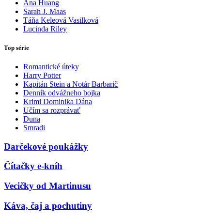
Ana Huang
Sarah J. Maas
Táňa Keleová Vasilková
Lucinda Riley
Top série
Romantické úteky
Harry Potter
Kapitán Stein a Notár Barbarič
Denník odvážneho bojka
Krimi Dominika Dána
Učím sa rozprávať
Duna
Smradi
Darčekové poukážky
Čítačky e-kníh
Vecičky od Martinusu
Káva, čaj a pochutiny