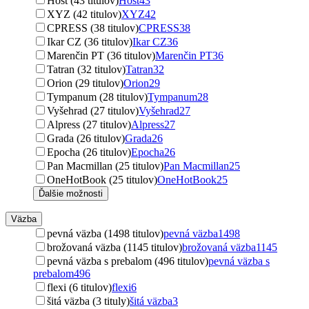
Host (43 titulov)
Host
43
XYZ (42 titulov)
XYZ
42
CPRESS (38 titulov)
CPRESS
38
Ikar CZ (36 titulov)
Ikar CZ
36
Marenčin PT (36 titulov)
Marenčin PT
36
Tatran (32 titulov)
Tatran
32
Orion (29 titulov)
Orion
29
Tympanum (28 titulov)
Tympanum
28
Vyšehrad (27 titulov)
Vyšehrad
27
Alpress (27 titulov)
Alpress
27
Grada (26 titulov)
Grada
26
Epocha (26 titulov)
Epocha
26
Pan Macmillan (25 titulov)
Pan Macmillan
25
OneHotBook (25 titulov)
OneHotBook
25
Ďalšie možnosti
Väzba
pevná väzba (1498 titulov)
pevná väzba
1498
brožovaná väzba (1145 titulov)
brožovaná väzba
1145
pevná väzba s prebalom (496 titulov)
pevná väzba s
prebalom
496
flexi (6 titulov)
flexi
6
šitá väzba (3 tituly)
šitá väzba
3