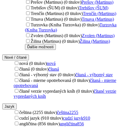
Prešov (Martinus) (0 titulov)
Prešov (Martinus)
Trebišov (ŠUM) (0 titulov)
Trebišov (ŠUM)
Trenčín (Martinus) (0 titulov)
Trenčín (Martinus)
Trnava (Martinus) (0 titulov)
Trnava (Martinus)
Turzovka (Kniha Turzovka) (0 titulov)
Turzovka
(Kniha Turzovka)
Zvolen (Martinus) (0 titulov)
Zvolen (Martinus)
Žilina (Martinus) (0 titulov)
Žilina (Martinus)
Ďalšie možnosti
Nové / čítané
nová (0 titulov)
nová
čítaná (0 titulov)
čítaná
čítaná - výborný stav (0 titulov)
čítaná - výborný stav
čítaná - mierne opotrebovaná (0 titulov)
čítaná - mierne
opotrebovaná
čítané verzie vypredaných kníh (0 titulov)
čítané verzie
vypredaných kníh
Jazyk
čeština (2255 titulov)
čeština
2255
cudzí jazyk (910 titulov)
cudzí jazyk
910
angličtina (856 titulov)
angličtina
856