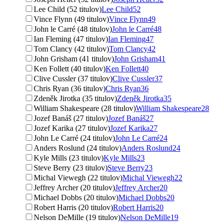
Lee Child (52 titulov)
Lee Child
52
Vince Flynn (49 titulov)
Vince Flynn
49
John le Carré (48 titulov)
John le Carré
48
Ian Fleming (47 titulov)
Ian Fleming
47
Tom Clancy (42 titulov)
Tom Clancy
42
John Grisham (41 titulov)
John Grisham
41
Ken Follett (40 titulov)
Ken Follett
40
Clive Cussler (37 titulov)
Clive Cussler
37
Chris Ryan (36 titulov)
Chris Ryan
36
Zdeněk Jirotka (35 titulov)
Zdeněk Jirotka
35
William Shakespeare (28 titulov)
William Shakespeare
28
Jozef Banáš (27 titulov)
Jozef Banáš
27
Jozef Karika (27 titulov)
Jozef Karika
27
John Le Carré (24 titulov)
John Le Carré
24
Anders Roslund (24 titulov)
Anders Roslund
24
Kyle Mills (23 titulov)
Kyle Mills
23
Steve Berry (23 titulov)
Steve Berry
23
Michal Viewegh (22 titulov)
Michal Viewegh
22
Jeffrey Archer (20 titulov)
Jeffrey Archer
20
Michael Dobbs (20 titulov)
Michael Dobbs
20
Robert Harris (20 titulov)
Robert Harris
20
Nelson DeMille (19 titulov)
Nelson DeMille
19