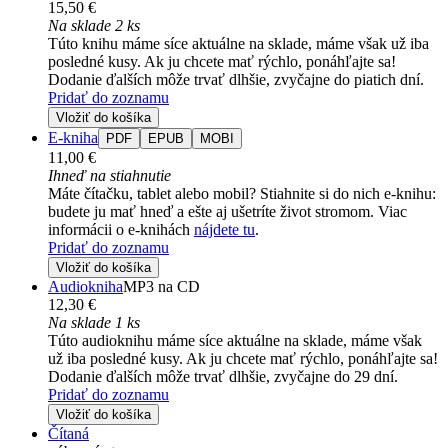
15,50 €
Na sklade 2 ks
Túto knihu máme síce aktuálne na sklade, máme však už iba
posledné kusy. Ak ju chcete mať rýchlo, ponáhľajte sa!
Dodanie ďalších môže trvať dlhšie, zvyčajne do piatich dní.
Pridať do zoznamu
Vložiť do košíka
E-kniha
PDF
EPUB
MOBI
11,00 €
Ihneď na stiahnutie
Máte čítačku, tablet alebo mobil? Stiahnite si do nich e-knihu:
budete ju mať hneď a ešte aj ušetríte život stromom. Viac
informácii o e-knihách
nájdete tu
.
Pridať do zoznamu
Vložiť do košíka
Audiokniha
MP3 na CD
12,30 €
Na sklade 1 ks
Túto audioknihu máme síce aktuálne na sklade, máme však
už iba posledné kusy. Ak ju chcete mať rýchlo, ponáhľajte sa!
Dodanie ďalších môže trvať dlhšie, zvyčajne do 29 dní.
Pridať do zoznamu
Vložiť do košíka
Čítaná