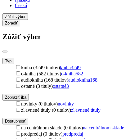
Česká
Zúžiť výber
Zoradiť
Zúžiť výber
Typ
kniha (3249 titulov)
kniha
3249
e-kniha (582 titulov)
e-kniha
582
audiokniha (168 titulov)
audiokniha
168
ostatné (3 tituly)
ostatné
3
Zobraziť iba
novinky (0 titulov)
novinky
zľavnené tituly (0 titulov)
zľavnené tituly
Dostupnosť
na centrálnom sklade (0 titulov)
na centrálnom sklade
predpredaj (0 titulov)
predpredaj