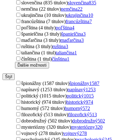
slovenčina (835 titulov)
slovenčina
835
nemčina (22 titulov)
nemčina
22
ukrajinčina (10 titulov)
ukrajinčina
10
francúzština (7 titulov)
francúzština
7
poľština (4 tituly)
poľština
4
španielčina (3 tituly)
španielčina
3
maďarčina (3 tituly)
maďarčina
3
ruština (3 tituly)
ruština
3
taliančina (1 titul)
taliančina
1
čínština (1 titul)
čínština
1
Ďalšie možnosti
Štýl
špionážny (1587 titulov)
špionážny
1587
napínavý (1253 titulov)
napínavý
1253
politický (1015 titulov)
politický
1015
historický (974 titulov)
historický
974
humorný (572 titulov)
humorný
572
filozofický (513 titulov)
filozofický
513
dobrodružný (502 titulov)
dobrodružný
502
mysteriózny (320 titulov)
mysteriózny
320
vojnový (278 titulov)
vojnový
278
psychologický (245 titulov)
psychologický
245