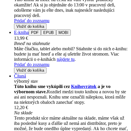
okamžite! Ak si ju objednáte do 13:00 v pracovný deň,
odošleme vám ju ešte dnes, inak najneskôr nasledujúci
pracovný deň.
Pridať do zoznamu
Vložiť do košíka
E-kniha
PDF
EPUB
MOBI
13,99 €
Ihneď na stiahnutie
Máte čítačku, tablet alebo mobil? Stiahnite si do nich e-knihu:
budete ju mať hneď a ešte aj ušetríte život stromom. Viac
informácii o e-knihách
nájdete tu
.
Pridať do zoznamu
Vložiť do košíka
Čítaná
výborný stav
Túto knihu sme vykúpili cez
Knihovrátok
a je vo
výbornom stave.
Rozdiel medzi touto knihou a novou by ste
asi ani nespoznali. Knihu sme označili nálepkou, ktorá môže
na niektorých obaloch zanechať stopy.
12,20 €
Na sklade
Tento produkt síce máme aktuálne na sklade, máme však už
iba posledné kusy a ďalšie už nemá ani distribútor, preto je
možné, že bude onedlho úplne vypredaný. Ak ho chcete mať,