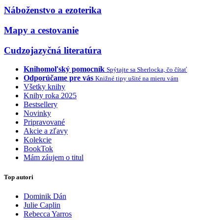
Náboženstvo a ezoterika
Mapy a cestovanie
Cudzojazyčná literatúra
Knihomoľský pomocník
Spýtajte sa Sherlocka, čo čítať
Odporúčame pre vás
Knižné tipy ušité na mieru vám
Všetky knihy
Knihy roka 2025
Bestsellery
Novinky
Pripravované
Akcie a zľavy
Kolekcie
BookTok
Mám záujem o titul
Top autori
Dominik Dán
Julie Caplin
Rebecca Yarros