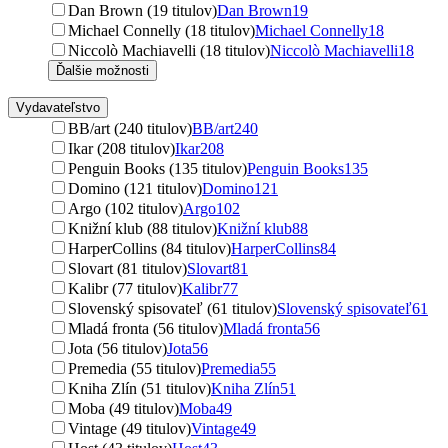
Dan Brown (19 titulov)
Dan Brown
19
Michael Connelly (18 titulov)
Michael Connelly
18
Niccolò Machiavelli (18 titulov)
Niccolò Machiavelli
18
Ďalšie možnosti
Vydavateľstvo
BB/art (240 titulov)
BB/art
240
Ikar (208 titulov)
Ikar
208
Penguin Books (135 titulov)
Penguin Books
135
Domino (121 titulov)
Domino
121
Argo (102 titulov)
Argo
102
Knižní klub (88 titulov)
Knižní klub
88
HarperCollins (84 titulov)
HarperCollins
84
Slovart (81 titulov)
Slovart
81
Kalibr (77 titulov)
Kalibr
77
Slovenský spisovateľ (61 titulov)
Slovenský spisovateľ
61
Mladá fronta (56 titulov)
Mladá fronta
56
Jota (56 titulov)
Jota
56
Premedia (55 titulov)
Premedia
55
Kniha Zlín (51 titulov)
Kniha Zlín
51
Moba (49 titulov)
Moba
49
Vintage (49 titulov)
Vintage
49