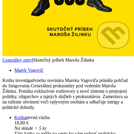
Generálny omyl
Skutočný príbeh Maroša Žilinku
Marek Vagovič
Kniha investigatívneho novinára Mareka Vagoviča prináša pohľad
do fungovania Generálnej prokuratúry pod vedením Maroša
Žilinku. Ponúka exkluzívne rozhovory a nové zistenia o prepojení
politiky, oligarchov a tajných služieb s prokuratúrou. Zameriava sa
na rušenie obvinení voči vplyvným osobám a odhaľuje intrigy a
politické dohody.
Kniha
pevná väzba
18,80 €
Na sklade > 5 ks
Táto kniha sa môže na cestu ku vám vybrať prakticky