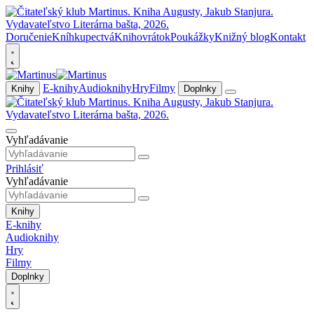
Doručenie
Kníhkupectvá
Knihovrátok
Poukážky
Knižný blog
Kontakt
E-knihy
Audioknihy
Hry
Filmy
Knihy
Doplnky
Vyhľadávanie
Prihlásiť
Vyhľadávanie
Knihy
E-knihy
Audioknihy
Hry
Filmy
Doplnky