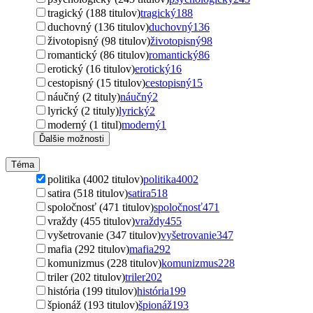
tragický (188 titulov)
tragický
188
duchovný (136 titulov)
duchovný
136
životopisný (98 titulov)
životopisný
98
romantický (86 titulov)
romantický
86
erotický (16 titulov)
erotický
16
cestopisný (15 titulov)
cestopisný
15
náučný (2 tituly)
náučný
2
lyrický (2 tituly)
lyrický
2
moderný (1 titul)
moderný
1
Ďalšie možnosti
Téma
politika (4002 titulov)
politika
4002
satira (518 titulov)
satira
518
spoločnosť (471 titulov)
spoločnosť
471
vraždy (455 titulov)
vraždy
455
vyšetrovanie (347 titulov)
vyšetrovanie
347
mafia (292 titulov)
mafia
292
komunizmus (228 titulov)
komunizmus
228
triler (202 titulov)
triler
202
história (199 titulov)
história
199
špionáž (193 titulov)
špionáž
193