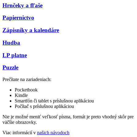
Hrnčeky a fľaše
Papiernictvo
Zápisníky a kalendáre
Hudba
LP platne
Puzzle
Prečítate na zariadeniach:
Pocketbook
Kindle
Smartfón či tablet s príslušnou aplikáciou
Počítač s príslušnou aplikáciou
Nie je možné meniť veľkosť písma, formát je preto vhodný skôr pre
väčšie obrazovky.
Viac informácií v
našich návodoch