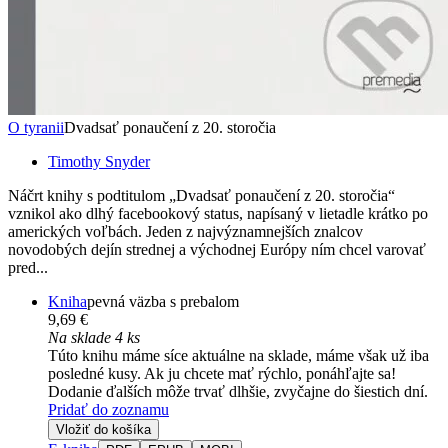
O tyranii
Dvadsať ponaučení z 20. storočia
Timothy Snyder
Náčrt knihy s podtitulom „Dvadsať ponaučení z 20. storočia“
vznikol ako dlhý facebookový status, napísaný v lietadle krátko po
amerických voľbách. Jeden z najvýznamnejších znalcov
novodobých dejín strednej a východnej Európy ním chcel varovať
pred...
Kniha
pevná väzba s prebalom
9,69 €
Na sklade 4 ks
Túto knihu máme síce aktuálne na sklade, máme však už iba
posledné kusy. Ak ju chcete mať rýchlo, ponáhľajte sa!
Dodanie ďalších môže trvať dlhšie, zvyčajne do šiestich dní.
Pridať do zoznamu
Vložiť do košíka