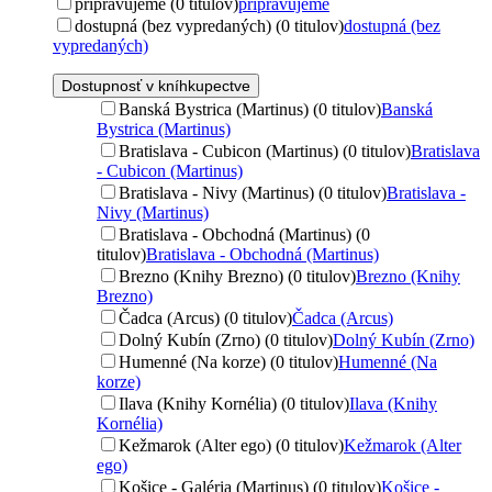
pripravujeme (0 titulov)
pripravujeme
dostupná (bez vypredaných) (0 titulov)
dostupná (bez
vypredaných)
Dostupnosť v kníhkupectve
Banská Bystrica (Martinus) (0 titulov)
Banská
Bystrica (Martinus)
Bratislava - Cubicon (Martinus) (0 titulov)
Bratislava
- Cubicon (Martinus)
Bratislava - Nivy (Martinus) (0 titulov)
Bratislava -
Nivy (Martinus)
Bratislava - Obchodná (Martinus) (0
titulov)
Bratislava - Obchodná (Martinus)
Brezno (Knihy Brezno) (0 titulov)
Brezno (Knihy
Brezno)
Čadca (Arcus) (0 titulov)
Čadca (Arcus)
Dolný Kubín (Zrno) (0 titulov)
Dolný Kubín (Zrno)
Humenné (Na korze) (0 titulov)
Humenné (Na
korze)
Ilava (Knihy Kornélia) (0 titulov)
Ilava (Knihy
Kornélia)
Kežmarok (Alter ego) (0 titulov)
Kežmarok (Alter
ego)
Košice - Galéria (Martinus) (0 titulov)
Košice -