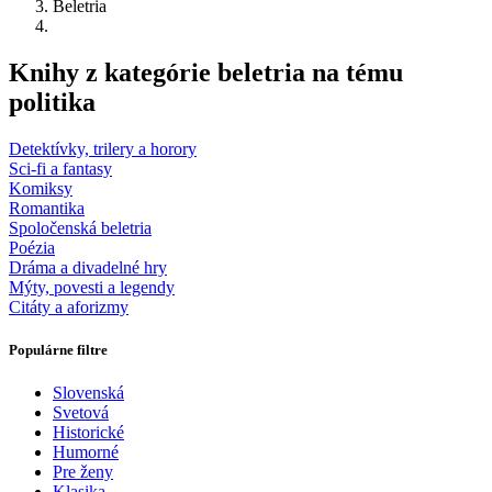
Beletria
Knihy z kategórie beletria na tému
politika
Detektívky, trilery a horory
Sci-fi a fantasy
Komiksy
Romantika
Spoločenská beletria
Poézia
Dráma a divadelné hry
Mýty, povesti a legendy
Citáty a aforizmy
Populárne filtre
Slovenská
Svetová
Historické
Humorné
Pre ženy
Klasika