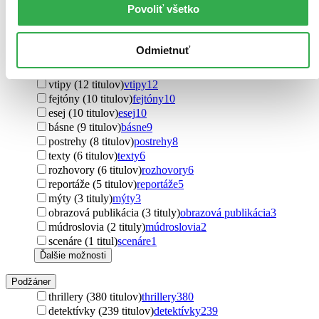
Povoliť všetko
poviedky (373 titulov)
poviedky
373
úvahy (68 titulov)
úvahy
68
učebnice (19 titulov)
učebnice
19
Odmietnuť
príručky (16 titulov)
príručky
16
novela (14 titulov)
novela
14
vtipy (12 titulov)
vtipy
12
fejtóny (10 titulov)
fejtóny
10
esej (10 titulov)
esej
10
básne (9 titulov)
básne
9
postrehy (8 titulov)
postrehy
8
texty (6 titulov)
texty
6
rozhovory (6 titulov)
rozhovory
6
reportáže (5 titulov)
reportáže
5
mýty (3 tituly)
mýty
3
obrazová publikácia (3 tituly)
obrazová publikácia
3
múdroslovia (2 tituly)
múdroslovia
2
scenáre (1 titul)
scenáre
1
Ďalšie možnosti
Podžáner
thrillery (380 titulov)
thrillery
380
detektívky (239 titulov)
detektívky
239