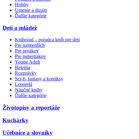
Hobby
Umenie a dizajn
Ďalšie kategórie
Deti a mládež
Knihorad – poradca kníh pre deti
Pre najmenších
Pre prvákov
Pre pubertiakov
Young Adult
Beletria
Rozprávky
Sci-fi, fantasy a komiksy
Leporelá
Náučné knihy
Ďalšie kategórie
Životopisy a reportáže
Kuchárky
Učebnice a slovníky