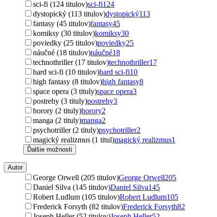
sci-fi (124 titulov)
sci-fi
124
dystopický (113 titulov)
dystopický
113
fantasy (45 titulov)
fantasy
45
komiksy (30 titulov)
komiksy
30
poviedky (25 titulov)
poviedky
25
náučné (18 titulov)
náučné
18
technothriller (17 titulov)
technothriller
17
hard sci-fi (10 titulov)
hard sci-fi
10
high fantasy (8 titulov)
high fantasy
8
space opera (3 tituly)
space opera
3
postrehy (3 tituly)
postrehy
3
horory (2 tituly)
horory
2
manga (2 tituly)
manga
2
psychotriller (2 tituly)
psychotriller
2
magický realizmus (1 titul)
magický realizmus
1
Ďalšie možnosti
Autor
George Orwell (205 titulov)
George Orwell
205
Daniel Silva (145 titulov)
Daniel Silva
145
Robert Ludlum (105 titulov)
Robert Ludlum
105
Frederick Forsyth (82 titulov)
Frederick Forsyth
82
Joseph Heller (52 titulov)
Joseph Heller
52