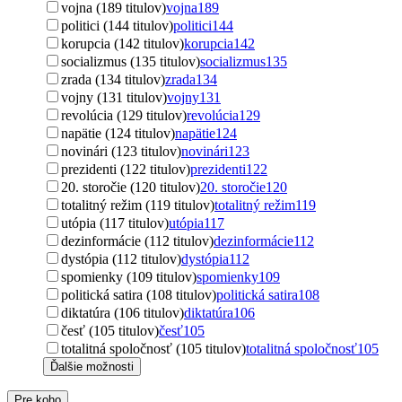
vojna (189 titulov)
vojna
189
politici (144 titulov)
politici
144
korupcia (142 titulov)
korupcia
142
socializmus (135 titulov)
socializmus
135
zrada (134 titulov)
zrada
134
vojny (131 titulov)
vojny
131
revolúcia (129 titulov)
revolúcia
129
napätie (124 titulov)
napätie
124
novinári (123 titulov)
novinári
123
prezidenti (122 titulov)
prezidenti
122
20. storočie (120 titulov)
20. storočie
120
totalitný režim (119 titulov)
totalitný režim
119
utópia (117 titulov)
utópia
117
dezinformácie (112 titulov)
dezinformácie
112
dystópia (112 titulov)
dystópia
112
spomienky (109 titulov)
spomienky
109
politická satira (108 titulov)
politická satira
108
diktatúra (106 titulov)
diktatúra
106
česť (105 titulov)
česť
105
totalitná spoločnosť (105 titulov)
totalitná spoločnosť
105
Ďalšie možnosti
Pre koho