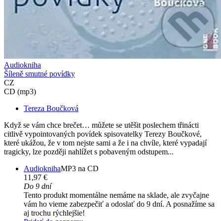
Audiokniha
Šíleně smutné povídky
CZ
CD (mp3)
Tereza Boučková
Když se vám chce brečet… můžete se utěšit poslechem třinácti
citlivě vypointovaných povídek spisovatelky Terezy Boučkové,
které ukážou, že v tom nejste sami a že i na chvíle, které vypadají
tragicky, lze později nahlížet s pobaveným odstupem...
Audiokniha
MP3 na CD
11,97 €
Do 9 dní
Tento produkt momentálne nemáme na sklade, ale zvyčajne
vám ho vieme zabezpečiť a odoslať do 9 dní. A posnažíme sa
aj trochu rýchlejšie!