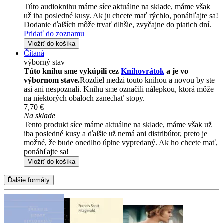
Túto audioknihu máme síce aktuálne na sklade, máme však
už iba posledné kusy. Ak ju chcete mať rýchlo, ponáhľajte sa!
Dodanie ďalších môže trvať dlhšie, zvyčajne do piatich dní.
Pridať do zoznamu
Vložiť do košíka
Čítaná
výborný stav
Túto knihu sme vykúpili cez
Knihovrátok
a je vo
výbornom stave.
Rozdiel medzi touto knihou a novou by ste
asi ani nespoznali. Knihu sme označili nálepkou, ktorá môže
na niektorých obaloch zanechať stopy.
7,70 €
Na sklade
Tento produkt síce máme aktuálne na sklade, máme však už
iba posledné kusy a ďalšie už nemá ani distribútor, preto je
možné, že bude onedlho úplne vypredaný. Ak ho chcete mať,
ponáhľajte sa!
Vložiť do košíka
Ďalšie formáty