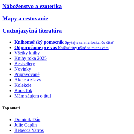
Náboženstvo a ezoterika
Mapy a cestovanie
Cudzojazyčná literatúra
Knihomoľský pomocník
Spýtajte sa Sherlocka, čo čítať
Odporúčame pre vás
Knižné tipy ušité na mieru vám
Všetky knihy
Knihy roka 2025
Bestsellery
Novinky
Pripravované
Akcie a zľavy
Kolekcie
BookTok
Mám záujem o titul
Top autori
Dominik Dán
Julie Caplin
Rebecca Yarros