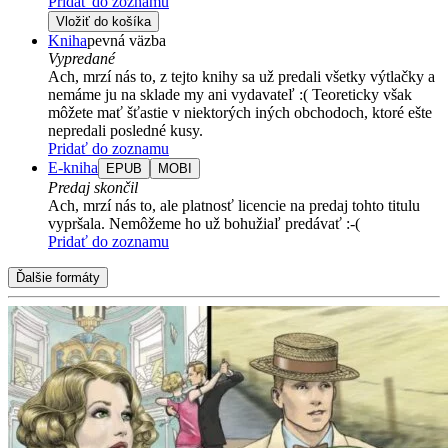
Pridať do zoznamu
Vložiť do košíka
Kniha
pevná väzba
Vypredané
Ach, mrzí nás to, z tejto knihy sa už predali všetky výtlačky a
nemáme ju na sklade my ani vydavateľ :( Teoreticky však
môžete mať šťastie v niektorých iných obchodoch, ktoré ešte
nepredali posledné kusy.
Pridať do zoznamu
E-kniha
EPUB
MOBI
Predaj skončil
Ach, mrzí nás to, ale platnosť licencie na predaj tohto titulu
vypršala. Nemôžeme ho už bohužiaľ predávať :-(
Pridať do zoznamu
Ďalšie formáty