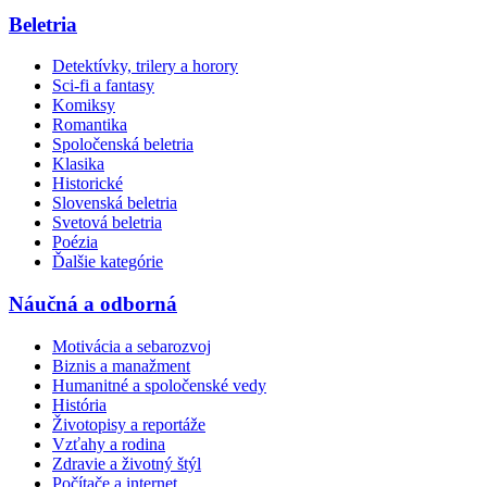
Beletria
Detektívky, trilery a horory
Sci-fi a fantasy
Komiksy
Romantika
Spoločenská beletria
Klasika
Historické
Slovenská beletria
Svetová beletria
Poézia
Ďalšie kategórie
Náučná a odborná
Motivácia a sebarozvoj
Biznis a manažment
Humanitné a spoločenské vedy
História
Životopisy a reportáže
Vzťahy a rodina
Zdravie a životný štýl
Počítače a internet