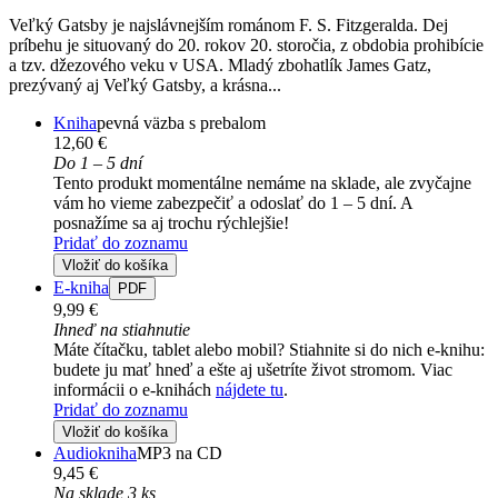
Veľký Gatsby je najslávnejším románom F. S. Fitzgeralda. Dej
príbehu je situovaný do 20. rokov 20. storočia, z obdobia prohibície
a tzv. džezového veku v USA. Mladý zbohatlík James Gatz,
prezývaný aj Veľký Gatsby, a krásna...
Kniha
pevná väzba s prebalom
12,60 €
Do 1 – 5 dní
Tento produkt momentálne nemáme na sklade, ale zvyčajne
vám ho vieme zabezpečiť a odoslať do 1 – 5 dní. A
posnažíme sa aj trochu rýchlejšie!
Pridať do zoznamu
Vložiť do košíka
E-kniha
PDF
9,99 €
Ihneď na stiahnutie
Máte čítačku, tablet alebo mobil? Stiahnite si do nich e-knihu:
budete ju mať hneď a ešte aj ušetríte život stromom. Viac
informácii o e-knihách
nájdete tu
.
Pridať do zoznamu
Vložiť do košíka
Audiokniha
MP3 na CD
9,45 €
Na sklade 3 ks