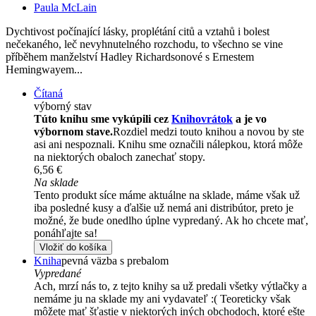
Paula McLain
Dychtivost počínající lásky, proplétání citů a vztahů i bolest
nečekaného, leč nevyhnutelného rozchodu, to všechno se vine
příběhem manželství Hadley Richardsonové s Ernestem
Hemingwayem...
Čítaná
výborný stav
Túto knihu sme vykúpili cez
Knihovrátok
a je vo
výbornom stave.
Rozdiel medzi touto knihou a novou by ste
asi ani nespoznali. Knihu sme označili nálepkou, ktorá môže
na niektorých obaloch zanechať stopy.
6,56 €
Na sklade
Tento produkt síce máme aktuálne na sklade, máme však už
iba posledné kusy a ďalšie už nemá ani distribútor, preto je
možné, že bude onedlho úplne vypredaný. Ak ho chcete mať,
ponáhľajte sa!
Vložiť do košíka
Kniha
pevná väzba s prebalom
Vypredané
Ach, mrzí nás to, z tejto knihy sa už predali všetky výtlačky a
nemáme ju na sklade my ani vydavateľ :( Teoreticky však
môžete mať šťastie v niektorých iných obchodoch, ktoré ešte