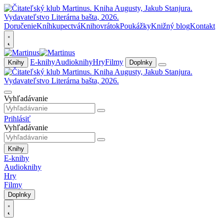
Doručenie
Kníhkupectvá
Knihovrátok
Poukážky
Knižný blog
Kontakt
E-knihy
Audioknihy
Hry
Filmy
Knihy
Doplnky
Vyhľadávanie
Prihlásiť
Vyhľadávanie
Knihy
E-knihy
Audioknihy
Hry
Filmy
Doplnky