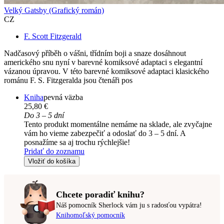
Velký Gatsby (Grafický román)
CZ
F. Scott Fitzgerald
Nadčasový příběh o vášni, třídním boji a snaze dosáhnout
amerického snu nyní v barevné komiksové adaptaci s elegantní
vázanou úpravou. V této barevné komiksové adaptaci klasického
románu F. S. Fitzgeralda jsou čtenáři pos
Kniha
pevná väzba
25,80 €
Do 3 – 5 dní
Tento produkt momentálne nemáme na sklade, ale zvyčajne
vám ho vieme zabezpečiť a odoslať do 3 – 5 dní. A
posnažíme sa aj trochu rýchlejšie!
Pridať do zoznamu
Vložiť do košíka
Chcete poradiť knihu?
Náš pomocník Sherlock vám ju s radosťou vypátra!
Knihomoľský pomocník