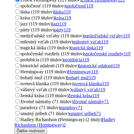
spoločnosť (119 titulov)
spoločnosť
119
láska (119 titulov)
láska
119
krása (119 titulov)
krása
119
jazz (119 titulov)
jazz
119
párty (119 titulov)
párty
119
medziľudské vzťahy (119 titulov)
medziľudské vzťahy
119
milostný vzťah (119 titulov)
milostný vzťah
119
tragická láska (119 titulov)
tragická láska
119
spoločenské rozdiely (119 titulov)
spoločenské rozdiely
119
prohibícia (119 titulov)
prohibícia
119
historické udalosti (119 titulov)
historické udalosti
119
Hemingway (119 titulov)
Hemingway
119
bohatý muž (119 titulov)
bohatý muž
119
svetová klasika (119 titulov)
svetová klasika
119
vášnivý vzťah (119 titulov)
vášnivý vzťah
119
ženská krása (119 titulov)
ženská krása
119
životné nástrahy (71 titulov)
životné nástrahy
71
paradoxy (71 titulov)
paradoxy
71
smutný príbeh (71 titulov)
smutný príbeh
71
Hadley Richardson (Hemingway) (2 tituly)
Hadley
Richardson (Hemingway)
2
Ďalšie možnosti