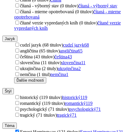
čítaná - výborný stav (0 titulov)
čítaná - výborný stav
čítaná - mierne opotrebovaná (0 titulov)
čítaná - mierne
opotrebovaná
čítané verzie vypredaných kníh (0 titulov)
čítané verzie
vypredaných kníh
Jazyk
cudzí jazyk (68 titulov)
cudzí jazyk
68
angličtina (65 titulov)
angličtina
65
čeština (43 titulov)
čeština
43
slovenčina (11 titulov)
slovenčina
11
ukrajinčina (2 tituly)
ukrajinčina
2
nemčina (1 titul)
nemčina
1
Ďalšie možnosti
Štýl
historický (119 titulov)
historický
119
romantický (119 titulov)
romantický
119
psychologický (71 titulov)
psychologický
71
tragický (71 titulov)
tragický
71
Téma
Ernest Hemingway (121 titulov)
Ernest Hemingway
121