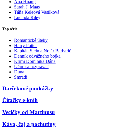
Ana Huang
Sarah J. Maas
Táňa Keleová Vasilková
Lucinda Riley
Top série
Romantické úteky
Harry Potter
Kapitán Stein a Notár Barbarič
Denník odvážneho bojka
Krimi Dominika Dána
Učím sa rozprávať
Duna
Smradi
Darčekové poukážky
Čítačky e-kníh
Vecičky od Martinusu
Káva, čaj a pochutiny