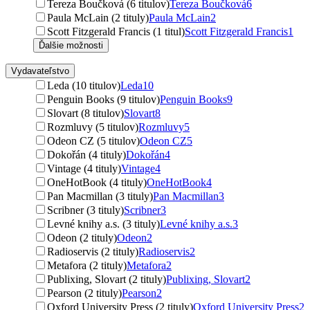
Tereza Boučková (6 titulov)
Tereza Boučková
6
Paula McLain (2 tituly)
Paula McLain
2
Scott Fitzgerald Francis (1 titul)
Scott Fitzgerald Francis
1
Ďalšie možnosti
Vydavateľstvo
Leda (10 titulov)
Leda
10
Penguin Books (9 titulov)
Penguin Books
9
Slovart (8 titulov)
Slovart
8
Rozmluvy (5 titulov)
Rozmluvy
5
Odeon CZ (5 titulov)
Odeon CZ
5
Dokořán (4 tituly)
Dokořán
4
Vintage (4 tituly)
Vintage
4
OneHotBook (4 tituly)
OneHotBook
4
Pan Macmillan (3 tituly)
Pan Macmillan
3
Scribner (3 tituly)
Scribner
3
Levné knihy a.s. (3 tituly)
Levné knihy a.s.
3
Odeon (2 tituly)
Odeon
2
Radioservis (2 tituly)
Radioservis
2
Metafora (2 tituly)
Metafora
2
Publixing, Slovart (2 tituly)
Publixing, Slovart
2
Pearson (2 tituly)
Pearson
2
Oxford University Press (2 tituly)
Oxford University Press
2