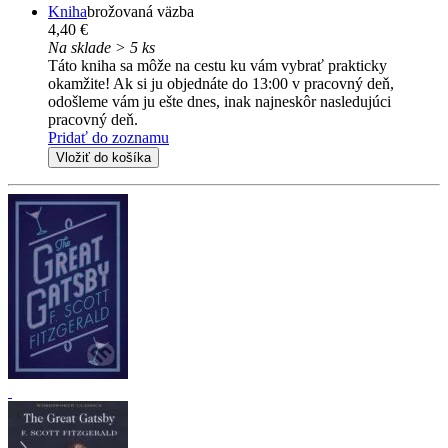
Kniha
brožovaná väzba
4,40 €
Na sklade > 5 ks
Táto kniha sa môže na cestu ku vám vybrať prakticky
okamžite! Ak si ju objednáte do 13:00 v pracovný deň,
odošleme vám ju ešte dnes, inak najneskôr nasledujúci
pracovný deň.
Pridať do zoznamu
Vložiť do košíka