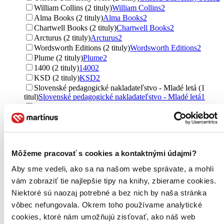
William Collins (2 tituly)
William Collins
2
Alma Books (2 tituly)
Alma Books
2
Chartwell Books (2 tituly)
Chartwell Books
2
Arcturus (2 tituly)
Arcturus
2
Wordsworth Editions (2 tituly)
Wordsworth Editions
2
Plume (2 tituly)
Plume
2
1400 (2 tituly)
1400
2
KSD (2 tituly)
KSD
2
Slovenské pedagogické nakladateľstvo - Mladé letá (1
titul)
Slovenské pedagogické nakladateľstvo - Mladé letá
1
Andrews McMeel (1 titul)
Andrews McMeel
1
Puffin Books (1 titul)
Puffin Books
1
Chronicle Books (1 titul)
Chronicle Books
1
HarperCollins (1 titul)
HarperCollins
1
Ďalšie možnosti
Môžeme pracovať s cookies a kontaktnými údajmi?
Väzba
Aby sme vedeli, ako sa na našom webe správate, a mohli
brožovaná väzba (51 titulov)
brožovaná väzba
51
vám zobraziť tie najlepšie tipy na knihy, zbierame cookies.
pevná väzba (43 titulov)
pevná väzba
43
Niektoré sú naozaj potrebné a bez nich by naša stránka
pevná väzba s prebalom (11 titulov)
pevná väzba s
prebalom
11
vôbec nefungovala. Okrem toho používame analytické
šitá väzba (1 titul)
šitá väzba
1
cookies, ktoré nám umožňujú zisťovať, ako náš web