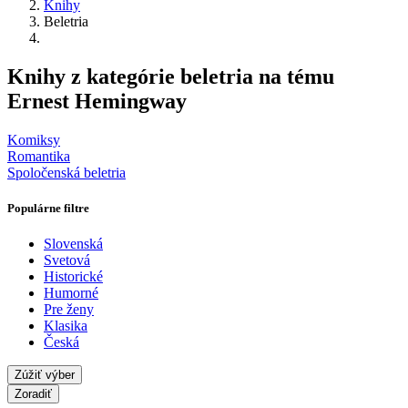
Knihy
Beletria
Knihy z kategórie beletria na tému
Ernest Hemingway
Komiksy
Romantika
Spoločenská beletria
Populárne filtre
Slovenská
Svetová
Historické
Humorné
Pre ženy
Klasika
Česká
Zúžiť výber
Zoradiť