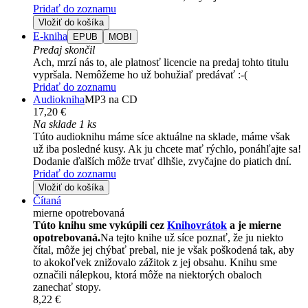
Pridať do zoznamu
Vložiť do košíka
E-kniha
EPUB
MOBI
Predaj skončil
Ach, mrzí nás to, ale platnosť licencie na predaj tohto titulu
vypršala. Nemôžeme ho už bohužiaľ predávať :-(
Pridať do zoznamu
Audiokniha
MP3 na CD
17,20 €
Na sklade 1 ks
Túto audioknihu máme síce aktuálne na sklade, máme však
už iba posledné kusy. Ak ju chcete mať rýchlo, ponáhľajte sa!
Dodanie ďalších môže trvať dlhšie, zvyčajne do piatich dní.
Pridať do zoznamu
Vložiť do košíka
Čítaná
mierne opotrebovaná
Túto knihu sme vykúpili cez
Knihovrátok
a je mierne
opotrebovaná.
Na tejto knihe už síce poznať, že ju niekto
čítal, môže jej chýbať prebal, nie je však poškodená tak, aby
to akokoľvek znižovalo zážitok z jej obsahu. Knihu sme
označili nálepkou, ktorá môže na niektorých obaloch
zanechať stopy.
8,22 €