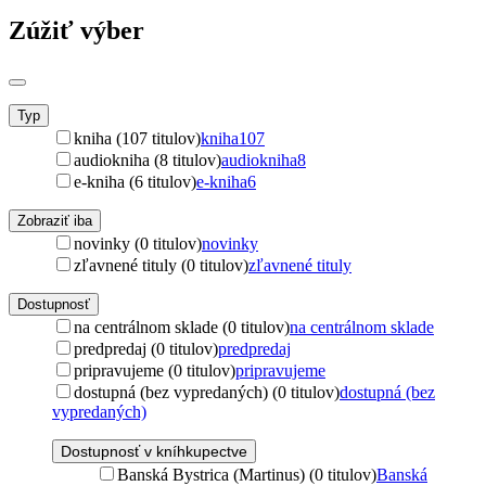
Zúžiť výber
Typ
kniha (107 titulov)
kniha
107
audiokniha (8 titulov)
audiokniha
8
e-kniha (6 titulov)
e-kniha
6
Zobraziť iba
novinky (0 titulov)
novinky
zľavnené tituly (0 titulov)
zľavnené tituly
Dostupnosť
na centrálnom sklade (0 titulov)
na centrálnom sklade
predpredaj (0 titulov)
predpredaj
pripravujeme (0 titulov)
pripravujeme
dostupná (bez vypredaných) (0 titulov)
dostupná (bez
vypredaných)
Dostupnosť v kníhkupectve
Banská Bystrica (Martinus) (0 titulov)
Banská