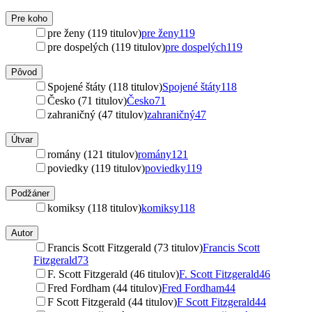
Pre koho
pre ženy (119 titulov)
pre ženy
119
pre dospelých (119 titulov)
pre dospelých
119
Pôvod
Spojené štáty (118 titulov)
Spojené štáty
118
Česko (71 titulov)
Česko
71
zahraničný (47 titulov)
zahraničný
47
Útvar
romány (121 titulov)
romány
121
poviedky (119 titulov)
poviedky
119
Podžáner
komiksy (118 titulov)
komiksy
118
Autor
Francis Scott Fitzgerald (73 titulov)
Francis Scott
Fitzgerald
73
F. Scott Fitzgerald (46 titulov)
F. Scott Fitzgerald
46
Fred Fordham (44 titulov)
Fred Fordham
44
F Scott Fitzgerald (44 titulov)
F Scott Fitzgerald
44