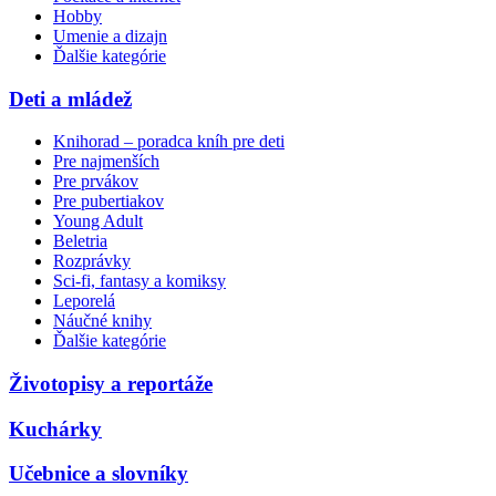
Hobby
Umenie a dizajn
Ďalšie kategórie
Deti a mládež
Knihorad – poradca kníh pre deti
Pre najmenších
Pre prvákov
Pre pubertiakov
Young Adult
Beletria
Rozprávky
Sci-fi, fantasy a komiksy
Leporelá
Náučné knihy
Ďalšie kategórie
Životopisy a reportáže
Kuchárky
Učebnice a slovníky