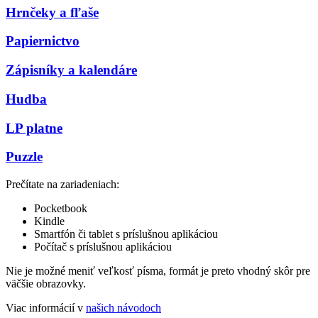
Hrnčeky a fľaše
Papiernictvo
Zápisníky a kalendáre
Hudba
LP platne
Puzzle
Prečítate na zariadeniach:
Pocketbook
Kindle
Smartfón či tablet s príslušnou aplikáciou
Počítač s príslušnou aplikáciou
Nie je možné meniť veľkosť písma, formát je preto vhodný skôr pre
väčšie obrazovky.
Viac informácií v
našich návodoch