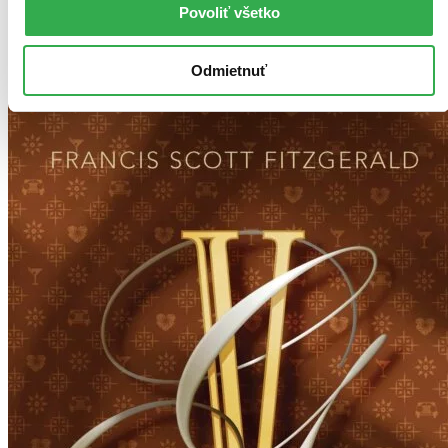
Povoliť všetko
Použité filtre
Zrušiť filtre
Odmietnuť
Na tému Ernest Hemingway