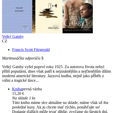
Velký Gatsby
CZ
Francis Scott Fitzgerald
Martinusáčka odporúča
5
Velký Gatsby vyšel poprvé roku 1925. Za autorova života nebyl
příliš populární, dnes však patří k nejznámějším a nejčtenějším dílům
moderní americké literatury. Jazzová hudba, stejně jako příběh o
vášni a tragické lásce...
Kniha
pevná väzba
15,20 €
Na sklade 1 ks
Túto knihu máme síce aktuálne na sklade, máme však už iba
posledné kusy. Ak ju chcete mať rýchlo, ponáhľajte sa!
Dodanie ďalších môže trvať dlhšie, zvyčajne do šiestich dní.