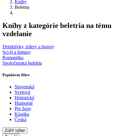
Knihy
Beletria
Knihy z kategórie beletria na tému
vzdelanie
Detektívky, trilery a horory
Sci-fi a fantasy
Romantika
Spoločenská beletria
Populárne filtre
Slovenská
Svetová
Historické
Humorné
Pre ženy
Klasika
Česká
Zúžiť výber