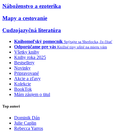
Náboženstvo a ezoterika
Mapy a cestovanie
Cudzojazyčná literatúra
Knihomoľský pomocník
Spýtajte sa Sherlocka, čo čítať
Odporúčame pre vás
Knižné tipy ušité na mieru vám
Všetky knihy
Knihy roka 2025
Bestsellery
Novinky
Pripravované
Akcie a zľavy
Kolekcie
BookTok
Mám záujem o titul
Top autori
Dominik Dán
Julie Caplin
Rebecca Yarros