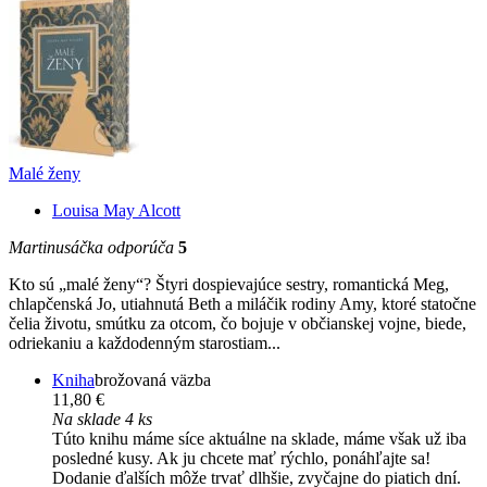
Malé ženy
Louisa May Alcott
Martinusáčka odporúča
5
Kto sú „malé ženy“? Štyri dospievajúce sestry, romantická Meg,
chlapčenská Jo, utiahnutá Beth a miláčik rodiny Amy, ktoré statočne
čelia životu, smútku za otcom, čo bojuje v občianskej vojne, biede,
odriekaniu a každodenným starostiam...
Kniha
brožovaná väzba
11,80 €
Na sklade 4 ks
Túto knihu máme síce aktuálne na sklade, máme však už iba
posledné kusy. Ak ju chcete mať rýchlo, ponáhľajte sa!
Dodanie ďalších môže trvať dlhšie, zvyčajne do piatich dní.