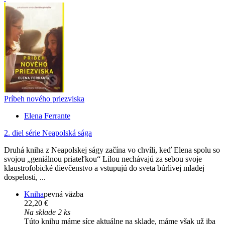
Príbeh nového priezviska
Elena Ferrante
2. diel série
Neapolská sága
Druhá kniha z Neapolskej ságy začína vo chvíli, keď Elena spolu so
svojou „geniálnou priateľkou“ Lilou nechávajú za sebou svoje
klaustrofobické dievčenstvo a vstupujú do sveta búrlivej mladej
dospelosti, ...
Kniha
pevná väzba
22,20 €
Na sklade 2 ks
Túto knihu máme síce aktuálne na sklade, máme však už iba