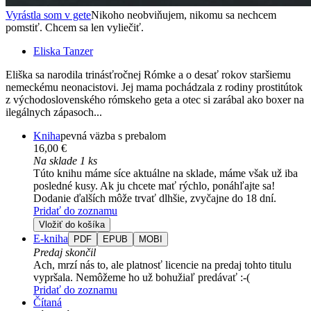
Vyrástla som v gete
Nikoho neobviňujem, nikomu sa nechcem
pomstiť. Chcem sa len vyliečiť.
Eliska Tanzer
Eliška sa narodila trinásťročnej Rómke a o desať rokov staršiemu
nemeckému neonacistovi. Jej mama pochádzala z rodiny prostitútok
z východoslovenského rómskeho geta a otec si zarábal ako boxer na
ilegálnych zápasoch...
Kniha
pevná väzba s prebalom
16,00 €
Na sklade 1 ks
Túto knihu máme síce aktuálne na sklade, máme však už iba
posledné kusy. Ak ju chcete mať rýchlo, ponáhľajte sa!
Dodanie ďalších môže trvať dlhšie, zvyčajne do 18 dní.
Pridať do zoznamu
Vložiť do košíka
E-kniha
PDF
EPUB
MOBI
Predaj skončil
Ach, mrzí nás to, ale platnosť licencie na predaj tohto titulu
vypršala. Nemôžeme ho už bohužiaľ predávať :-(
Pridať do zoznamu
Čítaná