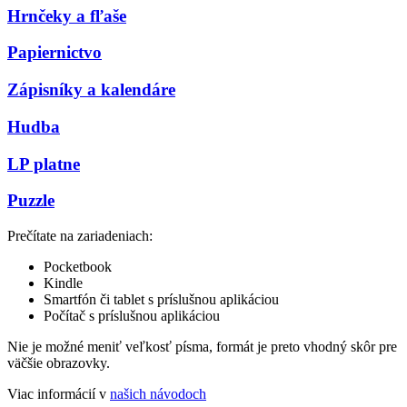
Hrnčeky a fľaše
Papiernictvo
Zápisníky a kalendáre
Hudba
LP platne
Puzzle
Prečítate na zariadeniach:
Pocketbook
Kindle
Smartfón či tablet s príslušnou aplikáciou
Počítač s príslušnou aplikáciou
Nie je možné meniť veľkosť písma, formát je preto vhodný skôr pre
väčšie obrazovky.
Viac informácií v
našich návodoch