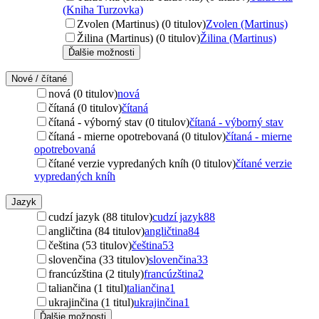
(Kniha Turzovka)
Zvolen (Martinus) (0 titulov)
Zvolen (Martinus)
Žilina (Martinus) (0 titulov)
Žilina (Martinus)
Ďalšie možnosti
Nové / čítané
nová (0 titulov)
nová
čítaná (0 titulov)
čítaná
čítaná - výborný stav (0 titulov)
čítaná - výborný stav
čítaná - mierne opotrebovaná (0 titulov)
čítaná - mierne
opotrebovaná
čítané verzie vypredaných kníh (0 titulov)
čítané verzie
vypredaných kníh
Jazyk
cudzí jazyk (88 titulov)
cudzí jazyk
88
angličtina (84 titulov)
angličtina
84
čeština (53 titulov)
čeština
53
slovenčina (33 titulov)
slovenčina
33
francúzština (2 tituly)
francúzština
2
taliančina (1 titul)
taliančina
1
ukrajinčina (1 titul)
ukrajinčina
1
Ďalšie možnosti