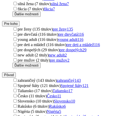
silná žena (7 titulov)
silná žena
7
fikcia (7 titulov)
fikcia
7
Ďalšie možnosti
Pre koho
pre ženy (135 titulov)
pre ženy
135
pre dievčatá (116 titulov)
pre dievčatá
116
young adult (116 titulov)
young adult
116
pre deti a mládež (116 titulov)
pre deti a mládež
116
pre dospelých (29 titulov)
pre dospelých
29
new adult (2 tituly)
new adult
2
pre mužov (2 tituly)
pre mužov
2
Ďalšie možnosti
Pôvod
zahraničný (143 titulov)
zahraničný
143
Spojené štáty (121 titulov)
Spojené štáty
121
Taliansko (17 titulov)
Taliansko
17
Česko (11 titulov)
Česko
11
Slovensko (10 titulov)
Slovensko
10
Rakúsko (6 titulov)
Rakúsko
6
Nigéria (5 titulov)
Nigéria
5