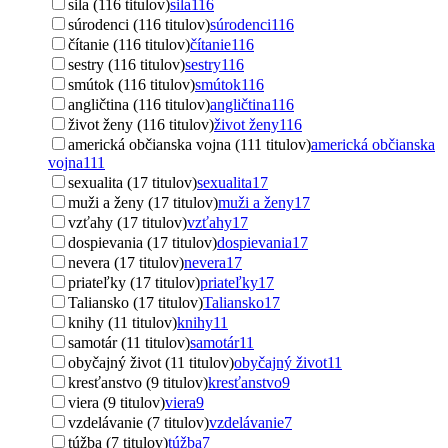
sila (116 titulov)
sila
116
súrodenci (116 titulov)
súrodenci
116
čítanie (116 titulov)
čítanie
116
sestry (116 titulov)
sestry
116
smútok (116 titulov)
smútok
116
angličtina (116 titulov)
angličtina
116
život ženy (116 titulov)
život ženy
116
americká občianska vojna (111 titulov)
americká občianska
vojna
111
sexualita (17 titulov)
sexualita
17
muži a ženy (17 titulov)
muži a ženy
17
vzťahy (17 titulov)
vzťahy
17
dospievania (17 titulov)
dospievania
17
nevera (17 titulov)
nevera
17
priateľky (17 titulov)
priateľky
17
Taliansko (17 titulov)
Taliansko
17
knihy (11 titulov)
knihy
11
samotár (11 titulov)
samotár
11
obyčajný život (11 titulov)
obyčajný život
11
kresťanstvo (9 titulov)
kresťanstvo
9
viera (9 titulov)
viera
9
vzdelávanie (7 titulov)
vzdelávanie
7
túžba (7 titulov)
túžba
7