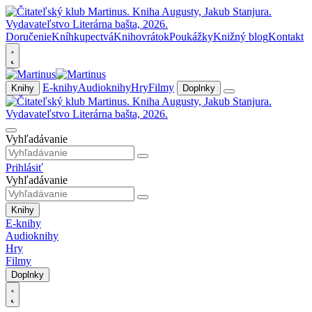
Doručenie
Kníhkupectvá
Knihovrátok
Poukážky
Knižný blog
Kontakt
E-knihy
Audioknihy
Hry
Filmy
Knihy
Doplnky
Vyhľadávanie
Prihlásiť
Vyhľadávanie
Knihy
E-knihy
Audioknihy
Hry
Filmy
Doplnky