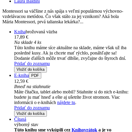
Laura Baldini
Montessori sa väčšine z nás spája s veľmi populárnou výchovno-
vzdelávacou metódou. Čo však stálo za jej vznikom? Aká bola
Mária Montessori, prvá talianska lekárka?...
Kniha
brožovaná väzba
17,89 €
Na sklade 4 ks
Túto knihu máme síce aktuálne na sklade, máme však už iba
posledné kusy. Ak ju chcete mať rýchlo, ponáhľajte sa!
Dodanie ďalších môže trvať dlhšie, zvyčajne do štyroch dní.
Pridať do zoznamu
Vložiť do košíka
E-kniha
PDF
12,59 €
Ihneď na stiahnutie
Máte čítačku, tablet alebo mobil? Stiahnite si do nich e-knihu:
budete ju mať hneď a ešte aj ušetríte život stromom. Viac
informácii o e-knihách
nájdete tu
.
Pridať do zoznamu
Vložiť do košíka
Čítaná
výborný stav
Túto knihu sme vykúpili cez
Knihovrátok
a je vo