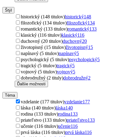
Štýl
historický (148 titulov)
historický
148
filozofický (134 titulov)
filozofický
134
romantický (133 titulov)
romantický
133
klasický (116 titulov)
klasický
116
duchovný (20 titulov)
duchovný
20
životopisný (15 titulov)
životopisný
15
napínavý (5 titulov)
napínavý
5
psychologický (5 titulov)
psychologický
5
tragický (5 titulov)
tragický
5
vojnový (5 titulov)
vojnový
5
dobrodružný (2 tituly)
dobrodružný
2
Ďalšie možnosti
Téma
vzdelanie (177 titulov)
vzdelanie
177
láska (140 titulov)
láska
140
rodina (133 titulov)
rodina
133
priateľstvo (133 titulov)
priateľstvo
133
učenie (116 titulov)
učenie
116
prvá láska (116 titulov)
prvá láska
116