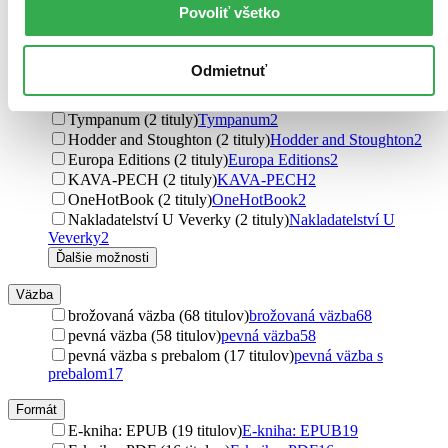
Povoliť všetko
Alma Books (3 tituly)
Alma Books
3
Wordsworth Editions (3 tituly)
Wordsworth Editions
3
Karolinum (2 tituly)
Karolinum
2
Odmietnuť
Euromedia Group (2 tituly)
Euromedia Group
2
SUN (2 tituly)
SUN
2
Tympanum (2 tituly)
Tympanum
2
Hodder and Stoughton (2 tituly)
Hodder and Stoughton
2
Europa Editions (2 tituly)
Europa Editions
2
KAVA-PECH (2 tituly)
KAVA-PECH
2
OneHotBook (2 tituly)
OneHotBook
2
Nakladatelství U Veverky (2 tituly)
Nakladatelství U
Veverky
2
Ďalšie možnosti
Väzba
brožovaná väzba (68 titulov)
brožovaná väzba
68
pevná väzba (58 titulov)
pevná väzba
58
pevná väzba s prebalom (17 titulov)
pevná väzba s
prebalom
17
Formát
E-kniha: EPUB (19 titulov)
E-kniha: EPUB
19