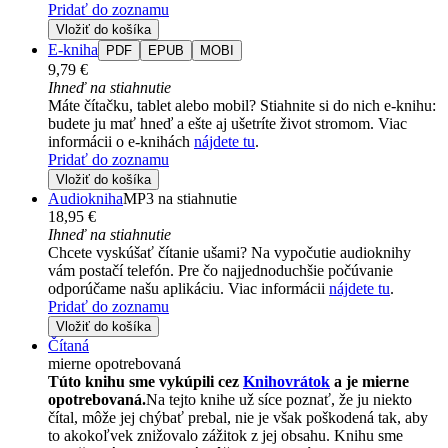
Pridať do zoznamu
Vložiť do košíka
E-kniha
PDF
EPUB
MOBI
9,79 €
Ihneď na stiahnutie
Máte čítačku, tablet alebo mobil? Stiahnite si do nich e-knihu:
budete ju mať hneď a ešte aj ušetríte život stromom. Viac
informácii o e-knihách
nájdete tu
.
Pridať do zoznamu
Vložiť do košíka
Audiokniha
MP3 na stiahnutie
18,95 €
Ihneď na stiahnutie
Chcete vyskúšať čítanie ušami? Na vypočutie audioknihy
vám postačí telefón. Pre čo najjednoduchšie počúvanie
odporúčame našu aplikáciu. Viac informácii
nájdete tu
.
Pridať do zoznamu
Vložiť do košíka
Čítaná
mierne opotrebovaná
Túto knihu sme vykúpili cez
Knihovrátok
a je mierne
opotrebovaná.
Na tejto knihe už síce poznať, že ju niekto
čítal, môže jej chýbať prebal, nie je však poškodená tak, aby
to akokoľvek znižovalo zážitok z jej obsahu. Knihu sme