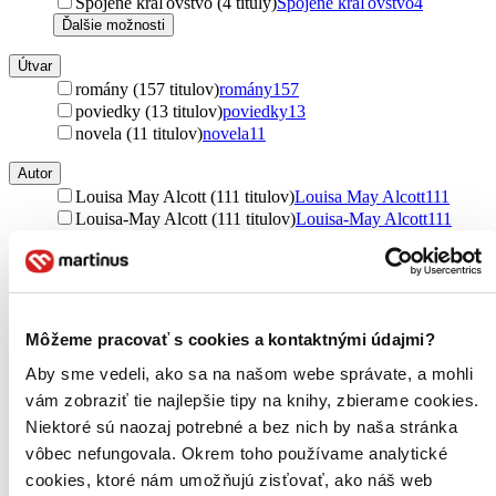
Spojené kráľovstvo (4 tituly)
Spojené kráľovstvo
4
Ďalšie možnosti
Útvar
romány (157 titulov)
romány
157
poviedky (13 titulov)
poviedky
13
novela (11 titulov)
novela
11
Autor
Louisa May Alcott (111 titulov)
Louisa May Alcott
111
Louisa-May Alcott (111 titulov)
Louisa-May Alcott
111
Elena Ferrante (17 titulov)
Elena Ferrante
17
Bohumil Hrabal (11 titulov)
Bohumil Hrabal
11
Sue Monk Kidd (7 titulov)
Sue Monk Kidd
7
Laura Baldini (6 titulov)
Laura Baldini
6
Abi Daré (5 titulov)
Abi Daré
5
Môžeme pracovať s cookies a kontaktnými údajmi?
Abi Dare (5 titulov)
Abi Dare
5
Eliska Tanzer (4 tituly)
Eliska Tanzer
4
Aby sme vedeli, ako sa na našom webe správate, a mohli
Oliver Sacks (3 tituly)
Oliver Sacks
3
vám zobraziť tie najlepšie tipy na knihy, zbierame cookies.
C.M. Kornbluth (2 tituly)
C.M. Kornbluth
2
Niektoré sú naozaj potrebné a bez nich by naša stránka
Martina Bečvářová (2 tituly)
Martina Bečvářová
2
vôbec nefungovala. Okrem toho používame analytické
Koffi Gbeglo (2 tituly)
Koffi Gbeglo
2
cookies, ktoré nám umožňujú zisťovať, ako náš web
Gustave Flaubert (1 titul)
Gustave Flaubert
1