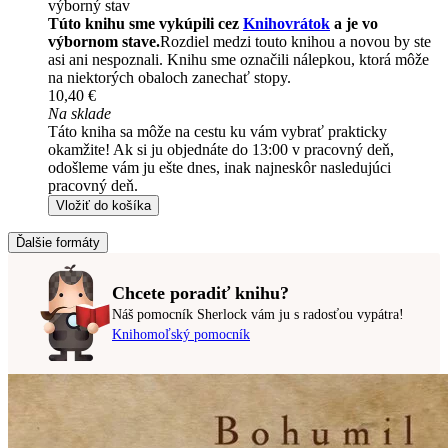
výborný stav
Túto knihu sme vykúpili cez
Knihovrátok
a je vo
výbornom stave.
Rozdiel medzi touto knihou a novou by ste
asi ani nespoznali. Knihu sme označili nálepkou, ktorá môže
na niektorých obaloch zanechať stopy.
10,40 €
Na sklade
Táto kniha sa môže na cestu ku vám vybrať prakticky
okamžite! Ak si ju objednáte do 13:00 v pracovný deň,
odošleme vám ju ešte dnes, inak najneskôr nasledujúci
pracovný deň.
Vložiť do košíka
Ďalšie formáty
Chcete poradiť knihu?
Náš pomocník Sherlock vám ju s radosťou vypátra!
Knihomoľský pomocník