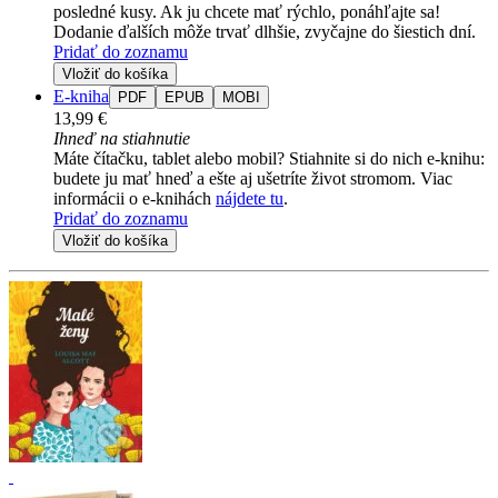
posledné kusy. Ak ju chcete mať rýchlo, ponáhľajte sa!
Dodanie ďalších môže trvať dlhšie, zvyčajne do šiestich dní.
Pridať do zoznamu
Vložiť do košíka
E-kniha
PDF
EPUB
MOBI
13,99 €
Ihneď na stiahnutie
Máte čítačku, tablet alebo mobil? Stiahnite si do nich e-knihu:
budete ju mať hneď a ešte aj ušetríte život stromom. Viac
informácii o e-knihách
nájdete tu
.
Pridať do zoznamu
Vložiť do košíka