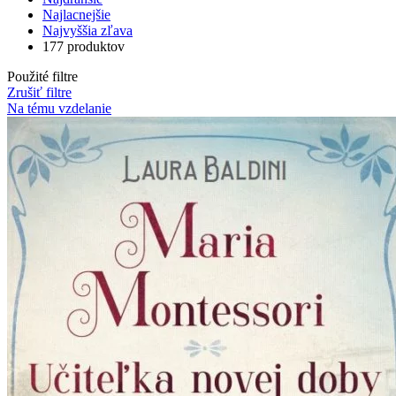
Najlacnejšie
Najvyššia zľava
177 produktov
Použité filtre
Zrušiť filtre
Na tému vzdelanie