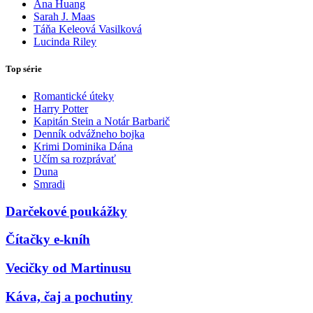
Ana Huang
Sarah J. Maas
Táňa Keleová Vasilková
Lucinda Riley
Top série
Romantické úteky
Harry Potter
Kapitán Stein a Notár Barbarič
Denník odvážneho bojka
Krimi Dominika Dána
Učím sa rozprávať
Duna
Smradi
Darčekové poukážky
Čítačky e-kníh
Vecičky od Martinusu
Káva, čaj a pochutiny