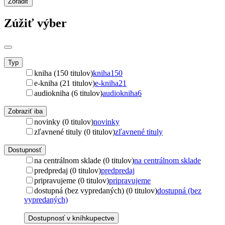
Zoradiť
Zúžiť výber
Typ
kniha (150 titulov)
kniha
150
e-kniha (21 titulov)
e-kniha
21
audiokniha (6 titulov)
audiokniha
6
Zobraziť iba
novinky (0 titulov)
novinky
zľavnené tituly (0 titulov)
zľavnené tituly
Dostupnosť
na centrálnom sklade (0 titulov)
na centrálnom sklade
predpredaj (0 titulov)
predpredaj
pripravujeme (0 titulov)
pripravujeme
dostupná (bez vypredaných) (0 titulov)
dostupná (bez
vypredaných)
Dostupnosť v kníhkupectve