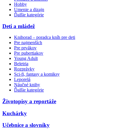
Hobby
Umenie a dizajn
Ďalšie kategórie
Deti a mládež
Knihorad – poradca kníh pre deti
Pre najmenších
Pre prvákov
Pre pubertiakov
Young Adult
Beletria
Rozprávky
Sci-fi, fantasy a komiksy
Leporelá
Náučné knihy
Ďalšie kategórie
Životopisy a reportáže
Kuchárky
Učebnice a slovníky