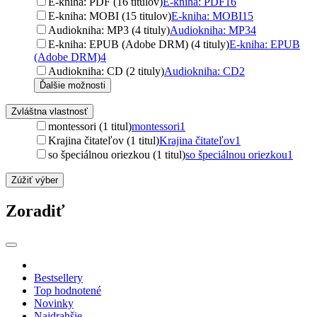
E-kniha: PDF (16 titulov)
E-kniha: PDF
16
E-kniha: MOBI (15 titulov)
E-kniha: MOBI
15
Audiokniha: MP3 (4 tituly)
Audiokniha: MP3
4
E-kniha: EPUB (Adobe DRM) (4 tituly)
E-kniha: EPUB
(Adobe DRM)
4
Audiokniha: CD (2 tituly)
Audiokniha: CD
2
Ďalšie možnosti
Zvláštna vlastnosť
montessori (1 titul)
montessori
1
Krajina čitateľov (1 titul)
Krajina čitateľov
1
so špeciálnou oriezkou (1 titul)
so špeciálnou oriezkou
1
Zúžiť výber
Zoradiť
Bestsellery
Top hodnotené
Novinky
Najdrahšie