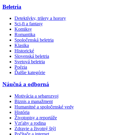
Beletria
Detektívky, trilery a horory
Sci-fi a fantasy
Komiksy
Romantika
Spoločenská beletria
Klasika
Historické
Slovenská beletria
Svetová beletria
Poézia
Ďalšie kategórie
Náučná a odborná
Motivácia a sebarozvoj
Biznis a manažment
Humanitné a spoločenské vedy
História
Životopisy a reportáže
Vzťahy a rodina
Zdravie a životný štýl
Počítače a internet