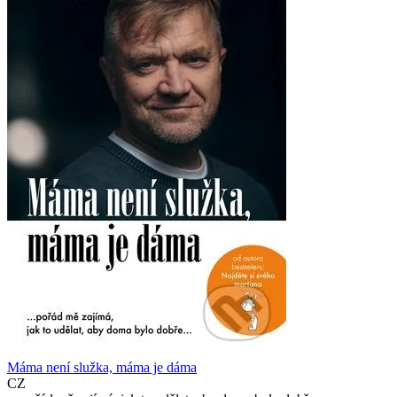
Máma není služka, máma je dáma
CZ