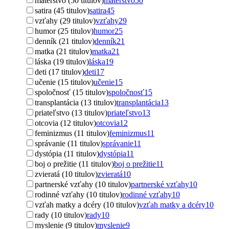
materstvo (50 titulov)
materstvo
50
satira (45 titulov)
satira
45
vzťahy (29 titulov)
vzťahy
29
humor (25 titulov)
humor
25
denník (21 titulov)
denník
21
matka (21 titulov)
matka
21
láska (19 titulov)
láska
19
deti (17 titulov)
deti
17
učenie (15 titulov)
učenie
15
spoločnosť (15 titulov)
spoločnosť
15
transplantácia (13 titulov)
transplantácia
13
priateľstvo (13 titulov)
priateľstvo
13
otcovia (12 titulov)
otcovia
12
feminizmus (11 titulov)
feminizmus
11
správanie (11 titulov)
správanie
11
dystópia (11 titulov)
dystópia
11
boj o prežitie (11 titulov)
boj o prežitie
11
zvieratá (10 titulov)
zvieratá
10
partnerské vzťahy (10 titulov)
partnerské vzťahy
10
rodinné vzťahy (10 titulov)
rodinné vzťahy
10
vzťah matky a dcéry (10 titulov)
vzťah matky a dcéry
10
rady (10 titulov)
rady
10
myslenie (9 titulov)
myslenie
9