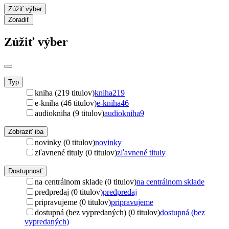
Zúžiť výber
Zoradiť
Zúžiť výber
Typ
kniha (219 titulov)
kniha
219
e-kniha (46 titulov)
e-kniha
46
audiokniha (9 titulov)
audiokniha
9
Zobraziť iba
novinky (0 titulov)
novinky
zľavnené tituly (0 titulov)
zľavnené tituly
Dostupnosť
na centrálnom sklade (0 titulov)
na centrálnom sklade
predpredaj (0 titulov)
predpredaj
pripravujeme (0 titulov)
pripravujeme
dostupná (bez vypredaných) (0 titulov)
dostupná (bez
vypredaných)