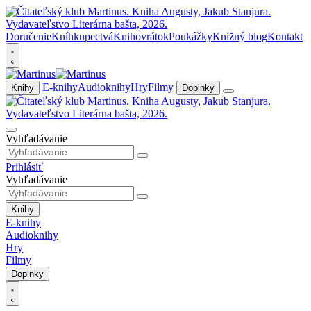
Doručenie
Kníhkupectvá
Knihovrátok
Poukážky
Knižný blog
Kontakt
E-knihy
Audioknihy
Hry
Filmy
Knihy
Doplnky
Vyhľadávanie
Prihlásiť
Vyhľadávanie
Knihy
E-knihy
Audioknihy
Hry
Filmy
Doplnky