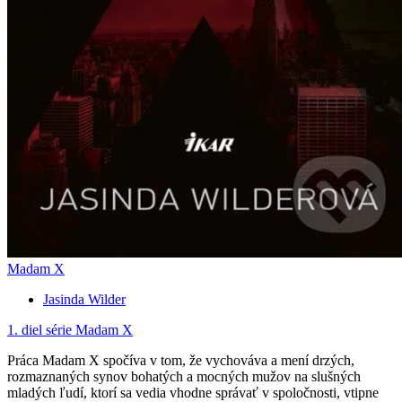
Madam X
Jasinda Wilder
1. diel série
Madam X
Práca Madam X spočíva v tom, že vychováva a mení drzých,
rozmaznaných synov bohatých a mocných mužov na slušných
mladých ľudí, ktorí sa vedia vhodne správať v spoločnosti, vtipne