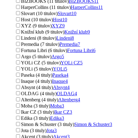
BIZBOOKS (11 titulov)
BIZBOOKS
11
HarperCollins (11 titulov)
HarperCollins
11
Slovart (10 titulov)
Slovart
10
Host (10 titulov)
Host
10
XYZ (9 titulov)
XYZ
9
Knižní klub (9 titulov)
Knižní klub
9
Lindeni (8 titulov)
Lindeni
8
Premedia (7 titulov)
Premedia
7
Fortuna Libri (6 titulov)
Fortuna Libri
6
Argo (5 titulov)
Argo
5
YOLi CZ (5 titulov)
YOLi CZ
5
YOLi (5 titulov)
YOLi
5
Paseka (4 tituly)
Paseka
4
Inaque (4 tituly)
Inaque
4
Absynt (4 tituly)
Absynt
4
OLDAG (4 tituly)
OLDAG
4
Altenberg (4 tituly)
Altenberg
4
Moba (3 tituly)
Moba
3
Ikar CZ (3 tituly)
Ikar CZ
3
Edika (3 tituly)
Edika
3
Simon & Schuster (3 tituly)
Simon & Schuster
3
Jota (3 tituly)
Jota
3
Akcent (3 tituly)
Akcent
3