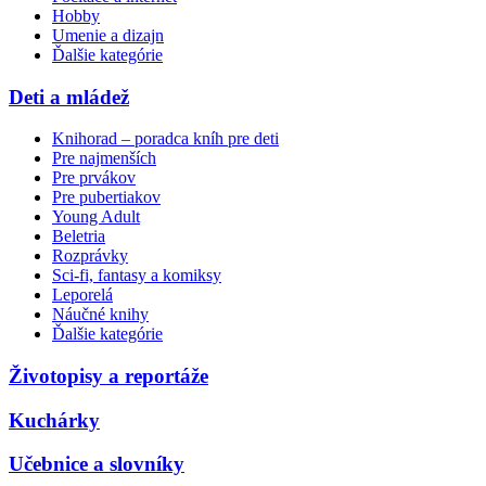
Hobby
Umenie a dizajn
Ďalšie kategórie
Deti a mládež
Knihorad – poradca kníh pre deti
Pre najmenších
Pre prvákov
Pre pubertiakov
Young Adult
Beletria
Rozprávky
Sci-fi, fantasy a komiksy
Leporelá
Náučné knihy
Ďalšie kategórie
Životopisy a reportáže
Kuchárky
Učebnice a slovníky