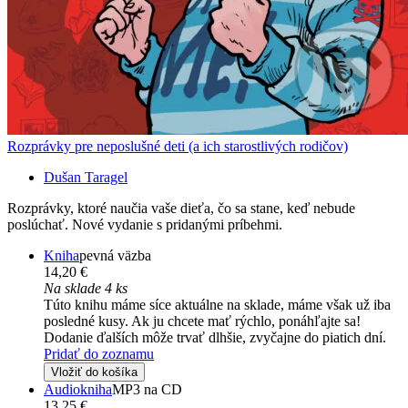
Rozprávky pre neposlušné deti (a ich starostlivých rodičov)
Dušan Taragel
Rozprávky, ktoré naučia vaše dieťa, čo sa stane, keď nebude
poslúchať. Nové vydanie s pridanými príbehmi.
Kniha
pevná väzba
14,20 €
Na sklade 4 ks
Túto knihu máme síce aktuálne na sklade, máme však už iba
posledné kusy. Ak ju chcete mať rýchlo, ponáhľajte sa!
Dodanie ďalších môže trvať dlhšie, zvyčajne do piatich dní.
Pridať do zoznamu
Vložiť do košíka
Audiokniha
MP3 na CD
13,25 €