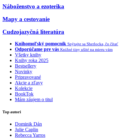
Náboženstvo a ezoterika
Mapy a cestovanie
Cudzojazyčná literatúra
Knihomoľský pomocník
Spýtajte sa Sherlocka, čo čítať
Odporúčame pre vás
Knižné tipy ušité na mieru vám
Všetky knihy
Knihy roka 2025
Bestsellery
Novinky
Pripravované
Akcie a zľavy
Kolekcie
BookTok
Mám záujem o titul
Top autori
Dominik Dán
Julie Caplin
Rebecca Yarros