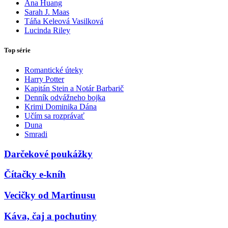
Ana Huang
Sarah J. Maas
Táňa Keleová Vasilková
Lucinda Riley
Top série
Romantické úteky
Harry Potter
Kapitán Stein a Notár Barbarič
Denník odvážneho bojka
Krimi Dominika Dána
Učím sa rozprávať
Duna
Smradi
Darčekové poukážky
Čítačky e-kníh
Vecičky od Martinusu
Káva, čaj a pochutiny