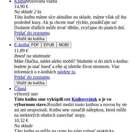
Kniha
brožovaná väzba
14,90 €
Na sklade 2 ks
Túto knihu máme síce aktuálne na sklade, máme však už iba
posledné kusy. Ak ju chcete mať rýchlo, ponáhľajte sa!
Dodanie ďalších môže trvať dlhšie, zvyčajne do piatich dní.
Pridať do zoznamu
Vložiť do košíka
E-kniha
PDF
EPUB
MOBI
11,89 €
Ihneď na stiahnutie
Máte čítačku, tablet alebo mobil? Stiahnite si do nich e-knihu:
budete ju mať hneď a ešte aj ušetríte život stromom. Viac
informácii o e-knihách
nájdete tu
.
Pridať do zoznamu
Vložiť do košíka
Čítaná
výborný stav
Túto knihu sme vykúpili cez
Knihovrátok
a je vo
výbornom stave.
Rozdiel medzi touto knihou a novou by ste
asi ani nespoznali. Knihu sme označili nálepkou, ktorá môže
na niektorých obaloch zanechať stopy.
10,32 €
Na sklade
Táto kniha sa môže na cestu ku vám vybrať prakticky