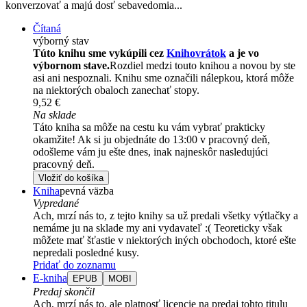
konverzovať a majú dosť sebavedomia...
Čítaná
výborný stav
Túto knihu sme vykúpili cez
Knihovrátok
a je vo
výbornom stave.
Rozdiel medzi touto knihou a novou by ste
asi ani nespoznali. Knihu sme označili nálepkou, ktorá môže
na niektorých obaloch zanechať stopy.
9,52 €
Na sklade
Táto kniha sa môže na cestu ku vám vybrať prakticky
okamžite! Ak si ju objednáte do 13:00 v pracovný deň,
odošleme vám ju ešte dnes, inak najneskôr nasledujúci
pracovný deň.
Vložiť do košíka
Kniha
pevná väzba
Vypredané
Ach, mrzí nás to, z tejto knihy sa už predali všetky výtlačky a
nemáme ju na sklade my ani vydavateľ :( Teoreticky však
môžete mať šťastie v niektorých iných obchodoch, ktoré ešte
nepredali posledné kusy.
Pridať do zoznamu
E-kniha
EPUB
MOBI
Predaj skončil
Ach, mrzí nás to, ale platnosť licencie na predaj tohto titulu