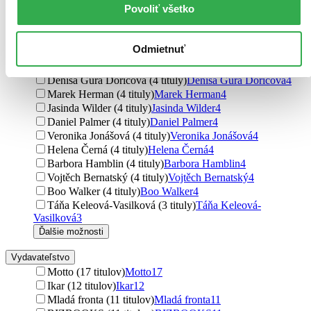
Povoliť všetko
Pat Fitzpatrick (5 titulov)
Pat Fitzpatrick
5
Ivan Štúr (4 tituly)
Ivan Štúr
4
Ivona Březinová (4 tituly)
Ivona Březinová
4
Odmietnuť
Zdeněk Miler (4 tituly)
Zdeněk Miler
4
Vlasta Javořická (4 tituly)
Vlasta Javořická
4
Denisa Gura Doričová (4 tituly)
Denisa Gura Doričová
4
Marek Herman (4 tituly)
Marek Herman
4
Jasinda Wilder (4 tituly)
Jasinda Wilder
4
Daniel Palmer (4 tituly)
Daniel Palmer
4
Veronika Jonášová (4 tituly)
Veronika Jonášová
4
Helena Černá (4 tituly)
Helena Černá
4
Barbora Hamblin (4 tituly)
Barbora Hamblin
4
Vojtěch Bernatský (4 tituly)
Vojtěch Bernatský
4
Boo Walker (4 tituly)
Boo Walker
4
Táňa Keleová-Vasilková (3 tituly)
Táňa Keleová-
Vasilková
3
Ďalšie možnosti
Vydavateľstvo
Motto (17 titulov)
Motto
17
Ikar (12 titulov)
Ikar
12
Mladá fronta (11 titulov)
Mladá fronta
11