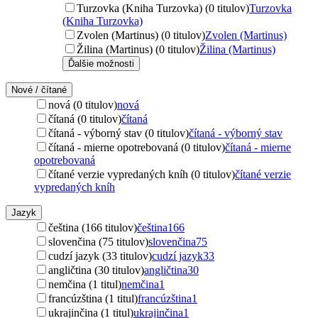
Turzovka (Kniha Turzovka) (0 titulov)
Turzovka
(Kniha Turzovka)
Zvolen (Martinus) (0 titulov)
Zvolen (Martinus)
Žilina (Martinus) (0 titulov)
Žilina (Martinus)
Ďalšie možnosti
Nové / čítané
nová (0 titulov)
nová
čítaná (0 titulov)
čítaná
čítaná - výborný stav (0 titulov)
čítaná - výborný stav
čítaná - mierne opotrebovaná (0 titulov)
čítaná - mierne
opotrebovaná
čítané verzie vypredaných kníh (0 titulov)
čítané verzie
vypredaných kníh
Jazyk
čeština (166 titulov)
čeština
166
slovenčina (75 titulov)
slovenčina
75
cudzí jazyk (33 titulov)
cudzí jazyk
33
angličtina (30 titulov)
angličtina
30
nemčina (1 titul)
nemčina
1
francúzština (1 titul)
francúzština
1
ukrajinčina (1 titul)
ukrajinčina
1