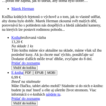
…pořád mě zajímá, jak to udělat, aby doma bylo dobře…
Marek Herman
Knížka krátkých fejetonů o výchově a o tom, jak to vlastně udělat,
aby doma bylo dobře. Marek Herman zkoumá svět malých dětí,
porovnává ho s pohledem nás dospělých a hledá základní kameny,
na kterých lze postavit rodinnou pohodu...
Kniha
brožovaná väzba
13,20 €
Na sklade 1 ks
Túto knihu máme síce aktuálne na sklade, máme však už iba
posledné kusy. Ak ju chcete mať rýchlo, ponáhľajte sa!
Dodanie ďalších môže trvať dlhšie, zvyčajne do 8 dní.
Pridať do zoznamu
Vložiť do košíka
E-kniha
PDF
EPUB
MOBI
6,99 €
Ihneď na stiahnutie
Máte čítačku, tablet alebo mobil? Stiahnite si do nich e-knihu:
budete ju mať hneď a ešte aj ušetríte život stromom. Viac
informácii o e-knihách
nájdete tu
.
Pridať do zoznamu
Vložiť do košíka