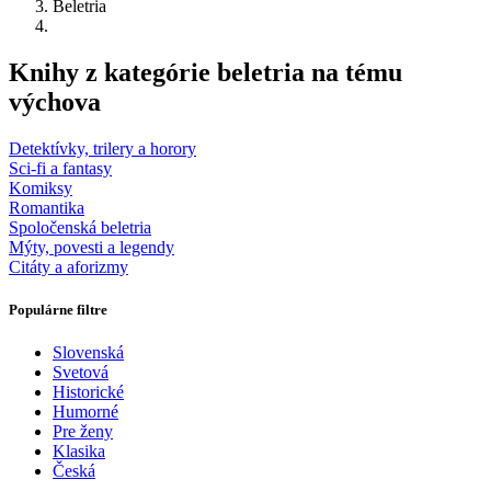
Beletria
Knihy z kategórie beletria na tému
výchova
Detektívky, trilery a horory
Sci-fi a fantasy
Komiksy
Romantika
Spoločenská beletria
Mýty, povesti a legendy
Citáty a aforizmy
Populárne filtre
Slovenská
Svetová
Historické
Humorné
Pre ženy
Klasika
Česká