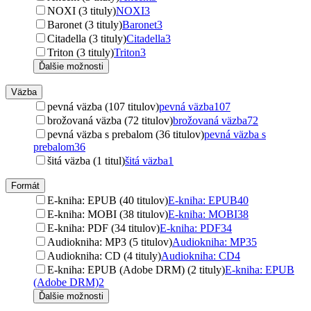
NOXI (3 tituly)
NOXI
3
Baronet (3 tituly)
Baronet
3
Citadella (3 tituly)
Citadella
3
Triton (3 tituly)
Triton
3
Ďalšie možnosti
Väzba
pevná väzba (107 titulov)
pevná väzba
107
brožovaná väzba (72 titulov)
brožovaná väzba
72
pevná väzba s prebalom (36 titulov)
pevná väzba s
prebalom
36
šitá väzba (1 titul)
šitá väzba
1
Formát
E-kniha: EPUB (40 titulov)
E-kniha: EPUB
40
E-kniha: MOBI (38 titulov)
E-kniha: MOBI
38
E-kniha: PDF (34 titulov)
E-kniha: PDF
34
Audiokniha: MP3 (5 titulov)
Audiokniha: MP3
5
Audiokniha: CD (4 tituly)
Audiokniha: CD
4
E-kniha: EPUB (Adobe DRM) (2 tituly)
E-kniha: EPUB
(Adobe DRM)
2
Ďalšie možnosti