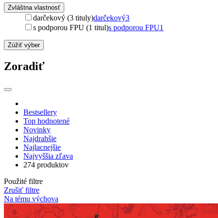
Zvláštna vlastnosť
darčekový (3 tituly)
darčekový
3
s podporou FPU (1 titul)
s podporou FPU
1
Zúžiť výber
Zoradiť
Bestsellery
Top hodnotené
Novinky
Najdrahšie
Najlacnejšie
Najvyššia zľava
274 produktov
Použité filtre
Zrušiť filtre
Na tému výchova