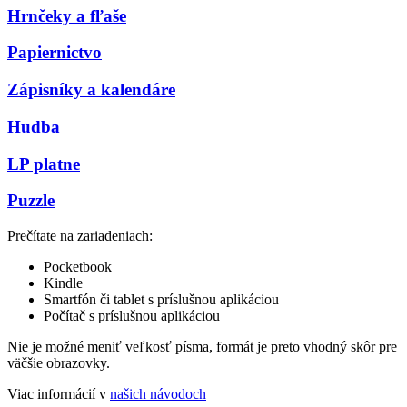
Hrnčeky a fľaše
Papiernictvo
Zápisníky a kalendáre
Hudba
LP platne
Puzzle
Prečítate na zariadeniach:
Pocketbook
Kindle
Smartfón či tablet s príslušnou aplikáciou
Počítač s príslušnou aplikáciou
Nie je možné meniť veľkosť písma, formát je preto vhodný skôr pre
väčšie obrazovky.
Viac informácií v
našich návodoch