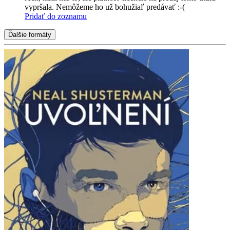
vypršala. Nemôžeme ho už bohužiaľ predávať :-(
Pridať do zoznamu
Ďalšie formáty