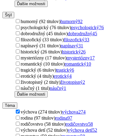
Ďalšie možnosti
Štýl
humorný (92 titulov)
humorný
92
psychologický (76 titulov)
psychologický
76
dobrodružný (45 titulov)
dobrodružný
45
filozofický (33 titulov)
filozofický
33
napínavý (31 titulov)
napínavý
31
historický (26 titulov)
historický
26
mysteriózny (17 titulov)
mysteriózny
17
romantický (10 titulov)
romantický
10
tragický (6 titulov)
tragický
6
erotický (4 tituly)
erotický
4
životopisný (2 tituly)
životopisný
2
náučný (1 titul)
náučný
1
Ďalšie možnosti
Téma
výchova (274 titulov)
výchova
274
rodina (97 titulov)
rodina
97
rodičovstvo (58 titulov)
rodičovstvo
58
výchova detí (52 titulov)
výchova detí
52