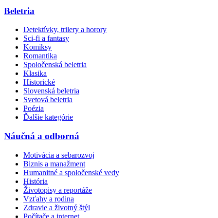
Beletria
Detektívky, trilery a horory
Sci-fi a fantasy
Komiksy
Romantika
Spoločenská beletria
Klasika
Historické
Slovenská beletria
Svetová beletria
Poézia
Ďalšie kategórie
Náučná a odborná
Motivácia a sebarozvoj
Biznis a manažment
Humanitné a spoločenské vedy
História
Životopisy a reportáže
Vzťahy a rodina
Zdravie a životný štýl
Počítače a internet