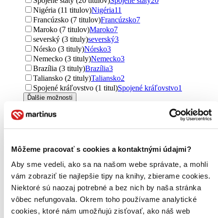
Spojené štáty (20 titulov)
Spojené štáty
20
Nigéria (11 titulov)
Nigéria
11
Francúzsko (7 titulov)
Francúzsko
7
Maroko (7 titulov)
Maroko
7
severský (3 tituly)
severský
3
Nórsko (3 tituly)
Nórsko
3
Nemecko (3 tituly)
Nemecko
3
Brazília (3 tituly)
Brazília
3
Taliansko (2 tituly)
Taliansko
2
Spojené kráľovstvo (1 titul)
Spojené kráľovstvo
1
Ďalšie možnosti
Útvar
romány (158 titulov)
romány
158
príručky (24 titulov)
príručky
24
poviedky (22 titulov)
poviedky
22
Môžeme pracovať s cookies a kontaktnými údajmi?
učebnice (6 titulov)
učebnice
6
Aby sme vedeli, ako sa na našom webe správate, a mohli
fejtóny (5 titulov)
fejtóny
5
úvahy (4 tituly)
úvahy
4
vám zobraziť tie najlepšie tipy na knihy, zbierame cookies.
bájky (3 tituly)
bájky
3
Niektoré sú naozaj potrebné a bez nich by naša stránka
texty (1 titul)
texty
1
vôbec nefungovala. Okrem toho používame analytické
Ďalšie možnosti
cookies, ktoré nám umožňujú zisťovať, ako náš web