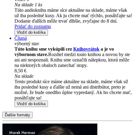
Na sklade 1 ks
Túto audioknihu máme síce aktuálne na sklade, máme však
už iba posledné kusy. Ak ju chcete mať rýchlo, ponáhľajte sa!
Dodanie ďalších môže trvať dlhšie, zvyčajne do 8 dní.
Pridať do zoznamu
Vložiť do košíka
Čítaná
výborný stav
Túto knihu sme vykúpili cez
Knihovrátok
a je vo
výbornom stave.
Rozdiel medzi touto knihou a novou by ste
asi ani nespoznali. Knihu sme označili nálepkou, ktorá môže
na niektorých obaloch zanechať stopy.
8,50 €
Na sklade
Tento produkt síce máme aktuálne na sklade, máme však už
iba posledné kusy a ďalšie už nemá ani distribútor, preto je
možné, že bude onedlho úplne vypredaný. Ak ho chcete mať,
ponáhľajte sa!
Vložiť do košíka
Ďalšie formáty