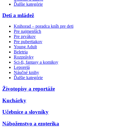
Ďalšie kategórie
Deti a mládež
Knihorad – poradca kníh pre deti
Pre najmenších
Pre prvákov
Pre pubertiakov
Young Adult
Beletria
Rozprávky
Sci-fi, fantasy a komiksy
Leporelá
Náučné knihy
Ďalšie kategórie
Životopisy a reportáže
Kuchárky
Učebnice a slovníky
Náboženstvo a ezoterika