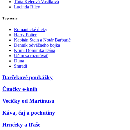
Táňa Keleová Vasilková
Lucinda Riley
Top série
Romantické úteky
Harry Potter
Kapitán Stein a Notár Barbarič
Denník odvážneho bojka
Krimi Dominika Dána
Učím sa rozprávať
Duna
Smradi
Darčekové poukážky
Čítačky e-kníh
Vecičky od Martinusu
Káva, čaj a pochutiny
Hrnčeky a fľaše