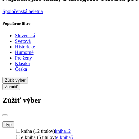
Spoločenská beletria
Populárne filtre
Slovenská
Svetová
Historické
Humorné
Pre ženy
Klasika
Česká
Zúžiť výber
Zoradiť
Zúžiť výber
Typ
kniha (12 titulov)
kniha
12
e-kniha (5 titulov)
e-kniha
5