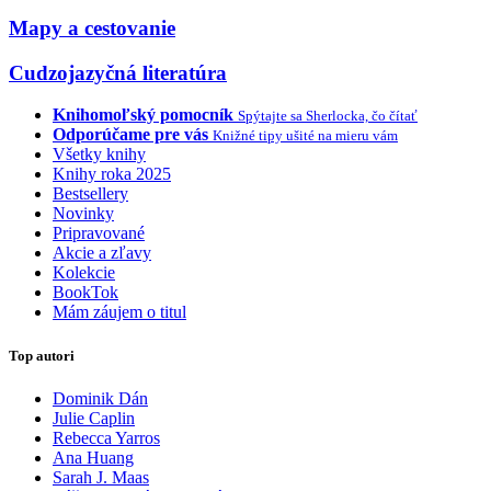
Mapy a cestovanie
Cudzojazyčná literatúra
Knihomoľský pomocník
Spýtajte sa Sherlocka, čo čítať
Odporúčame pre vás
Knižné tipy ušité na mieru vám
Všetky knihy
Knihy roka 2025
Bestsellery
Novinky
Pripravované
Akcie a zľavy
Kolekcie
BookTok
Mám záujem o titul
Top autori
Dominik Dán
Julie Caplin
Rebecca Yarros
Ana Huang
Sarah J. Maas