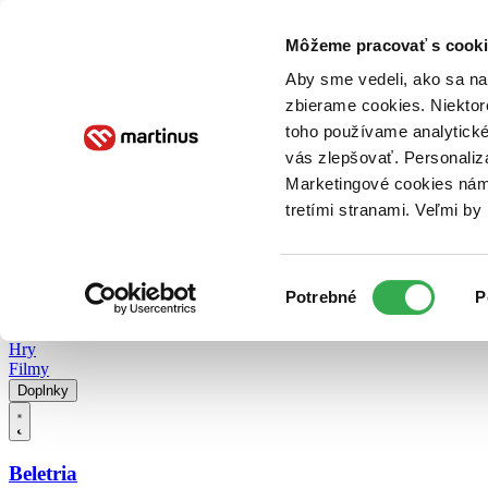
Doručenie
Kníhkupectvá
Knihovrátok
Poukážky
Knižný blog
Kontakt
Môžeme pracovať s cooki
Aby sme vedeli, ako sa na 
zbierame cookies. Niektor
E-knihy
Audioknihy
Hry
Filmy
Knihy
Doplnky
toho používame analytické
vás zlepšovať. Personaliz
Vyhľadávanie
Marketingové cookies nám 
tretími stranami. Veľmi b
Prihlásiť
Vyhľadávanie
Výber
Knihy
Potrebné
P
súhlasu
E-knihy
Audioknihy
Hry
Filmy
Doplnky
Beletria