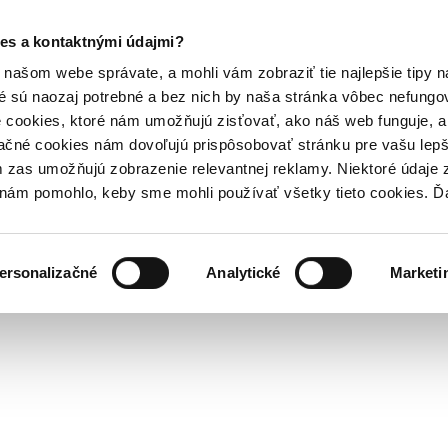
es a kontaktnými údajmi?
našom webe správate, a mohli vám zobraziť tie najlepšie tipy n
é sú naozaj potrebné a bez nich by naša stránka vôbec nefung
 cookies, ktoré nám umožňujú zisťovať, ako náš web funguje, a 
ačné cookies nám dovoľujú prispôsobovať stránku pre vašu lepši
zas umožňujú zobrazenie relevantnej reklamy. Niektoré údaje z
y nám pomohlo, keby sme mohli používať všetky tieto cookies. 
ersonalizačné
Analytické
Marketi