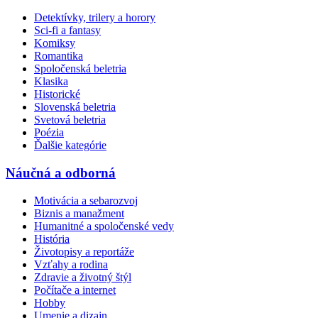
Detektívky, trilery a horory
Sci-fi a fantasy
Komiksy
Romantika
Spoločenská beletria
Klasika
Historické
Slovenská beletria
Svetová beletria
Poézia
Ďalšie kategórie
Náučná a odborná
Motivácia a sebarozvoj
Biznis a manažment
Humanitné a spoločenské vedy
História
Životopisy a reportáže
Vzťahy a rodina
Zdravie a životný štýl
Počítače a internet
Hobby
Umenie a dizajn