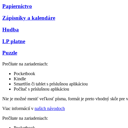
Papiernictvo
Zápisníky a kalendáre
Hudba
LP platne
Puzzle
Prečítate na zariadeniach:
Pocketbook
Kindle
Smartfón či tablet s príslušnou aplikáciou
Počítač s príslušnou aplikáciou
Nie je možné meniť veľkosť písma, formát je preto vhodný skôr pre 
Viac informácií v
našich návodoch
Prečítate na zariadeniach:
Pocketbook