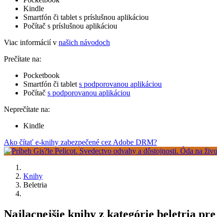
Kindle
Smartfón či tablet s príslušnou aplikáciou
Počítač s príslušnou aplikáciou
Viac informácií v
našich návodoch
Prečítate na:
Pocketbook
Smartfón či tablet
s podporovanou aplikáciou
Počítač
s podporovanou aplikáciou
Neprečítate na:
Kindle
Ako čítať e-knihy zabezpečené cez Adobe DRM?
Knihy
Beletria
Najlacnejšie knihy z kategórie beletria pre