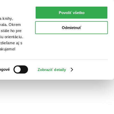
Povoliť všetko
a knihy,
ovala. Okrem
Odmietnuť
stále ho pre
u orientáciu.
dieľame aj s
Ďakujeme!
ngové
Zobraziť detaily